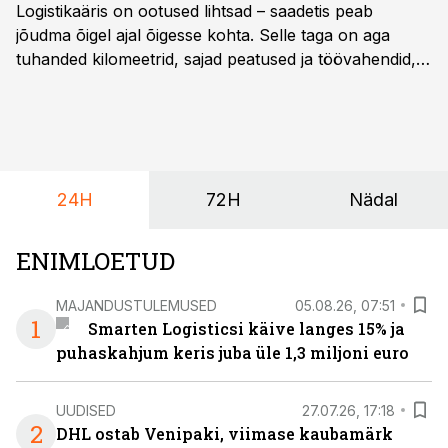
Logistikaäris on ootused lihtsad – saadetis peab
jõudma õigel ajal õigesse kohta. Selle taga on aga
tuhanded kilomeetrid, sajad peatused ja töövahendid,
mille peale peab saama alati kindel olla. Just seepärast
on DHL usaldanud Mercedes-Benzi tarbesõidukeid
juba enam kui kümme aastat ning koostöö Vehoga on
selle aja jooksul kujunenud oluliseks osaks ettevõtte
igapäevasest tööst.
24H
72H
Nädal
ENIMLOETUD
MAJANDUSTULEMUSED
05.08.26, 07:51
1
Smarten Logisticsi käive langes 15% ja
puhaskahjum keris juba üle 1,3 miljoni euro
UUDISED
27.07.26, 17:18
2
DHL ostab Venipaki, viimase kaubamärk