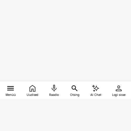
Menüü
Uudised
Raadio
Otsing
AI Chat
Logi sisse
Vana-Lõuna 39/1, 19094 Tallinn
(+372) 667 0111