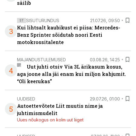
säilib
SISUTURUNDUS
21.07.26, 09:50
ST
Kui lihtsalt kaubikust ei piisa: Mercedes-
3
Benz Sprinter sõidutab noori Eesti
motokrossitalente
MAJANDUSTULEMUSED
03.08.26, 14:25
Uut juhti otsiv Via 3L ärikasum kosus,
4
aga joone alla jäi enam kui miljon kahjumit.
“Oli keerukas”
UUDISED
29.07.26, 01:00
Autoettevõtete Liit muutis nime ja
5
juhtimismudelit
Uues nõukogus on kolm uut liiget