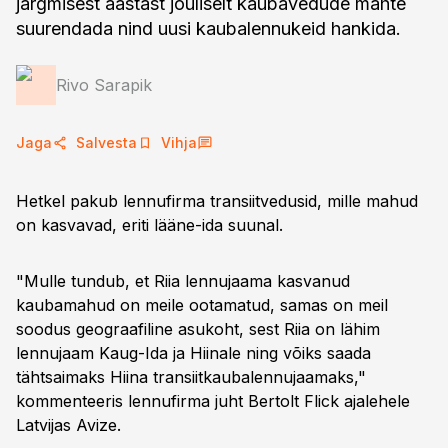
järgmisest aastast jõuliselt kaubavedude mahte
suurendada nind uusi kaubalennukeid hankida.
Rivo Sarapik
Jaga
Salvesta
Vihja
Hetkel pakub lennufirma transiitvedusid, mille mahud
on kasvavad, eriti lääne-ida suunal.
"Mulle tundub, et Riia lennujaama kasvanud
kaubamahud on meile ootamatud, samas on meil
soodus geograafiline asukoht, sest Riia on lähim
lennujaam Kaug-Ida ja Hiinale ning võiks saada
tähtsaimaks Hiina transiitkaubalennujaamaks,"
kommenteeris lennufirma juht Bertolt Flick ajalehele
Latvijas Avize.