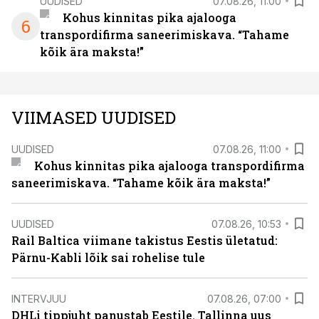
UUDISED
07.08.26, 11:00
Kohus kinnitas pika ajalooga
6
transpordifirma saneerimiskava. “Tahame
kõik ära maksta!”
VIIMASED UUDISED
UUDISED
07.08.26, 11:00
Kohus kinnitas pika ajalooga transpordifirma
saneerimiskava. “Tahame kõik ära maksta!”
UUDISED
07.08.26, 10:53
Rail Baltica viimane takistus Eestis ületatud:
Pärnu-Kabli lõik sai rohelise tule
INTERVJUU
07.08.26, 07:00
DHLi tippjuht panustab Eestile. Tallinna uus