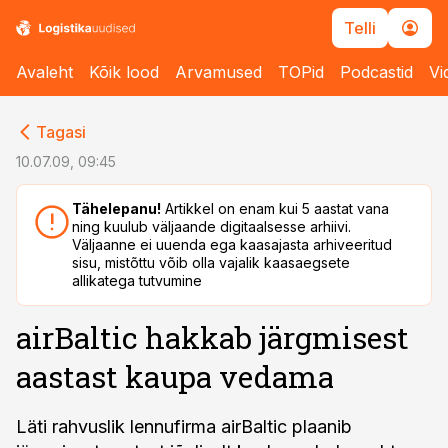
Telli
Avaleht
Kõik lood
Arvamused
TOPid
Podcastid
Vi
cebook
cebook
Tagasi
Twitter)
Twitter)
10.07.09, 09:45
kedIn
kedIn
Tähelepanu!
Artikkel on enam kui 5 aastat vana
ning kuulub väljaande digitaalsesse arhiivi.
ail
ail
Väljaanne ei uuenda ega kaasajasta arhiveeritud
sisu, mistõttu võib olla vajalik kaasaegsete
k
k
allikatega tutvumine
airBaltic hakkab järgmisest
aastast kaupa vedama
Läti rahvuslik lennufirma airBaltic plaanib