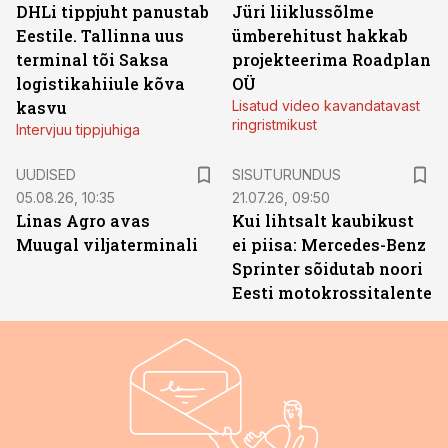
DHLi tippjuht panustab
Jüri liiklussõlme
Eestile. Tallinna uus
ümberehitust hakkab
terminal tõi Saksa
projekteerima Roadplan
logistikahiiule kõva
OÜ
kasvu
Lisatud video kavandatavast
ringristmikust
Intervjuu tippjuhiga
ST
UUDISED
SISUTURUNDUS
05.08.26, 10:35
21.07.26, 09:50
Linas Agro avas
Kui lihtsalt kaubikust
Muugal viljaterminali
ei piisa: Mercedes-Benz
Sprinter sõidutab noori
Eesti motokrossitalente