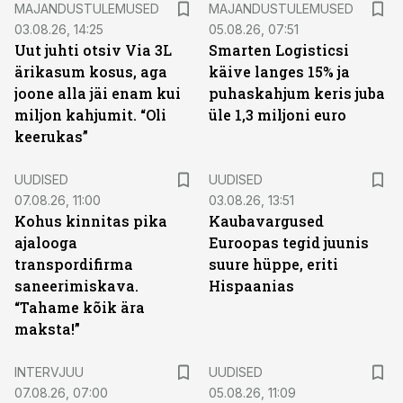
MAJANDUSTULEMUSED
MAJANDUSTULEMUSED
03.08.26, 14:25
05.08.26, 07:51
Uut juhti otsiv Via 3L
Smarten Logisticsi
ärikasum kosus, aga
käive langes 15% ja
joone alla jäi enam kui
puhaskahjum keris juba
miljon kahjumit. “Oli
üle 1,3 miljoni euro
keerukas”
UUDISED
UUDISED
07.08.26, 11:00
03.08.26, 13:51
Kohus kinnitas pika
Kaubavargused
ajalooga
Euroopas tegid juunis
transpordifirma
suure hüppe, eriti
saneerimiskava.
Hispaanias
“Tahame kõik ära
maksta!”
INTERVJUU
UUDISED
07.08.26, 07:00
05.08.26, 11:09