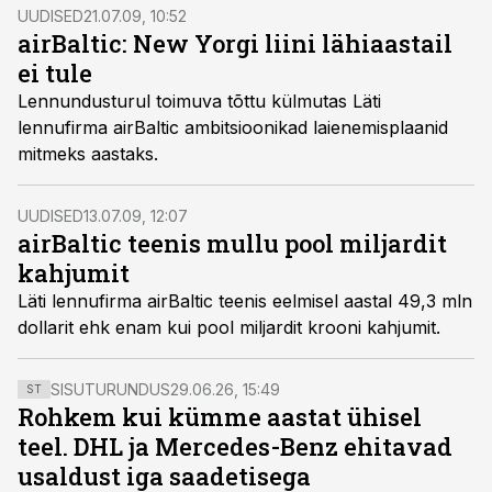
UUDISED
21.07.09, 10:52
airBaltic: New Yorgi liini lähiaastail
ei tule
Lennundusturul toimuva tõttu külmutas Läti
lennufirma airBaltic ambitsioonikad laienemisplaanid
mitmeks aastaks.
UUDISED
13.07.09, 12:07
airBaltic teenis mullu pool miljardit
kahjumit
Läti lennufirma airBaltic teenis eelmisel aastal 49,3 mln
dollarit ehk enam kui pool miljardit krooni kahjumit.
SISUTURUNDUS
29.06.26, 15:49
ST
Rohkem kui kümme aastat ühisel
teel. DHL ja Mercedes-Benz ehitavad
usaldust iga saadetisega