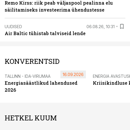
Remo Kirss: riik peab väljaspool pealinna elu
säilitamiseks investeerima ühendustesse
UUDISED
06.08.26, 10:31
Air Baltic tühistab talviseid lende
KONVERENTSID
16.09.2026
TALLINN - IDA-VIRUMAA
ENERGIA AVASTUS
Energiasäästlikud lahendused
Kriisikindluse
2026
HETKEL KUUM