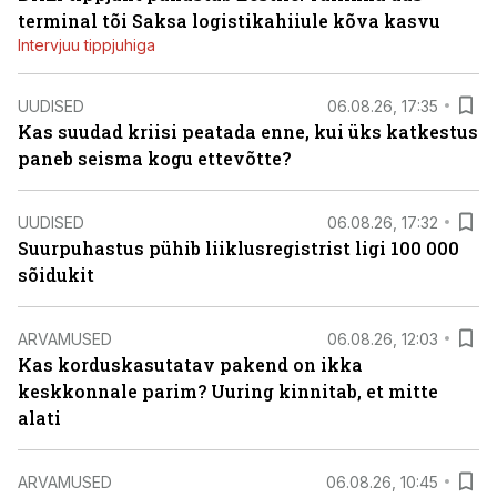
terminal tõi Saksa logistikahiiule kõva kasvu
Intervjuu tippjuhiga
UUDISED
06.08.26, 17:35
Kas suudad kriisi peatada enne, kui üks katkestus
paneb seisma kogu ettevõtte?
UUDISED
06.08.26, 17:32
Suurpuhastus pühib liiklusregistrist ligi 100 000
sõidukit
ARVAMUSED
06.08.26, 12:03
Kas korduskasutatav pakend on ikka
keskkonnale parim? Uuring kinnitab, et mitte
alati
ARVAMUSED
06.08.26, 10:45