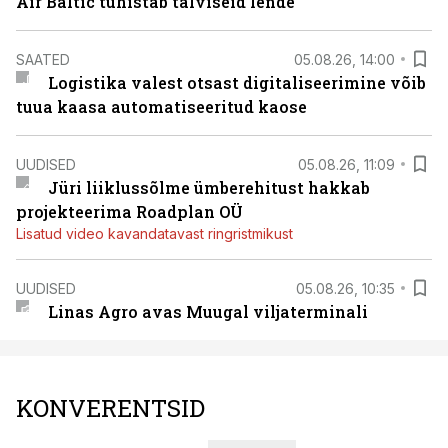
Air Baltic tühistab talviseid lende
SAATED
05.08.26, 14:00
Logistika valest otsast digitaliseerimine võib
tuua kaasa automatiseeritud kaose
UUDISED
05.08.26, 11:09
Jüri liiklussõlme ümberehitust hakkab
projekteerima Roadplan OÜ
Lisatud video kavandatavast ringristmikust
UUDISED
05.08.26, 10:35
Linas Agro avas Muugal viljaterminali
KONVERENTSID