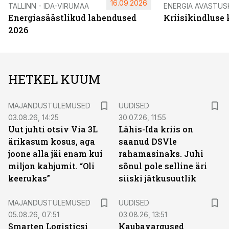
16.09.2026
TALLINN - IDA-VIRUMAA
ENERGIA AVASTUS
Energiasäästlikud lahendused
Kriisikindluse
2026
HETKEL KUUM
MAJANDUSTULEMUSED
UUDISED
03.08.26, 14:25
30.07.26, 11:55
Uut juhti otsiv Via 3L
Lähis-Ida kriis on
ärikasum kosus, aga
saanud DSVle
joone alla jäi enam kui
rahamasinaks. Juhi
miljon kahjumit. “Oli
sõnul pole selline äri
keerukas”
siiski jätkusuutlik
MAJANDUSTULEMUSED
UUDISED
05.08.26, 07:51
03.08.26, 13:51
Smarten Logisticsi
Kaubavargused