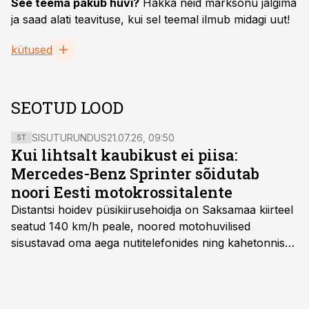
See teema pakub huvi?
Hakka neid märksõnu jälgima
ja saad alati teavituse, kui sel teemal ilmub midagi uut!
kütused
SEOTUD LOOD
SISUTURUNDUS
21.07.26, 09:50
ST
Kui lihtsalt kaubikust ei piisa:
Mercedes-Benz Sprinter sõidutab
noori Eesti motokrossitalente
Distantsi hoidev püsikiirusehoidja on Saksamaa kiirteel
seatud 140 km/h peale, noored motohuvilised
sisustavad oma aega nutitelefonides ning kahetonnises
järelhaagises veerevad kaasa krossitsiklid koos vajaliku
varustusega. Õige pea on Prantsusmaal, Romagnes
algamas juuniorite motokrossi