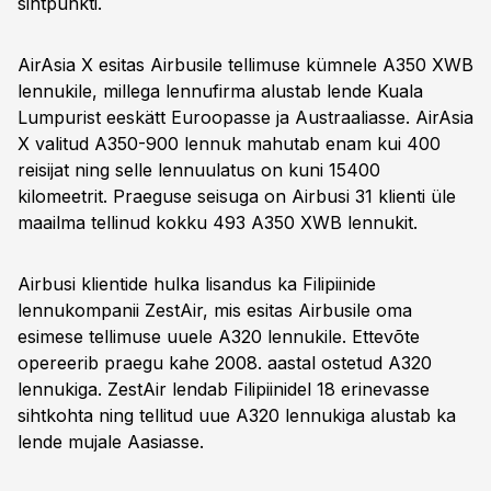
sihtpunkti.
AirAsia X esitas Airbusile tellimuse kümnele A350 XWB
lennukile, millega lennufirma alustab lende Kuala
Lumpurist eeskätt Euroopasse ja Austraaliasse. AirAsia
X valitud A350-900 lennuk mahutab enam kui 400
reisijat ning selle lennuulatus on kuni 15400
kilomeetrit. Praeguse seisuga on Airbusi 31 klienti üle
maailma tellinud kokku 493 A350 XWB lennukit.
Airbusi klientide hulka lisandus ka Filipiinide
lennukompanii ZestAir, mis esitas Airbusile oma
esimese tellimuse uuele A320 lennukile. Ettevõte
opereerib praegu kahe 2008. aastal ostetud A320
lennukiga. ZestAir lendab Filipiinidel 18 erinevasse
sihtkohta ning tellitud uue A320 lennukiga alustab ka
lende mujale Aasiasse.