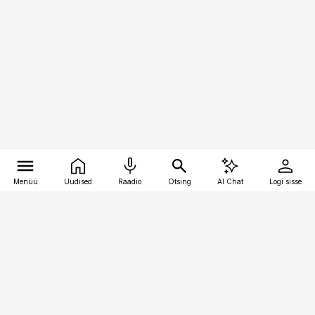
Menüü
Uudised
Raadio
Otsing
AI Chat
Logi sisse
Vana-Lõuna 39/1, 19094 Tallinn
(+372) 667 0111
logistikauudised@logistikauudised.ee