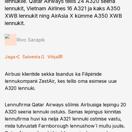
lennukile. Qatar Airways tellis 24 A320 seeria
lennukit, Vietnam Airlines 16 A321 ja kaks A350
XWB lennukit ning AirAsia X kümme A350 XWB
lennukit.
Rivo Sarapik
Jaga
Salvesta
Vihja
Airbusi klientide sekka lisandus ka Filipiinide
lennukompanii ZestAir, kes tellis oma esimese uue
A320 lennuki.
Lennufirma Qatar Airways sõlmis Airbusiga lepingu 20
A320 seeria lennuki ostuks. Samas lepingus kinnitas
lennufirma huvi ka nelja A321 lennuki ostmise vastu,
mida tutvustati Farnborough lennushow´l mullu juulis.