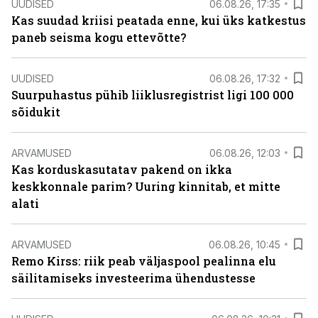
UUDISED
06.08.26, 17:35
Kas suudad kriisi peatada enne, kui üks katkestus
paneb seisma kogu ettevõtte?
UUDISED
06.08.26, 17:32
Suurpuhastus pühib liiklusregistrist ligi 100 000
sõidukit
ARVAMUSED
06.08.26, 12:03
Kas korduskasutatav pakend on ikka
keskkonnale parim? Uuring kinnitab, et mitte
alati
ARVAMUSED
06.08.26, 10:45
Remo Kirss: riik peab väljaspool pealinna elu
säilitamiseks investeerima ühendustesse