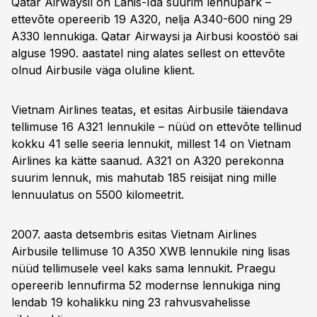
Qatar Airwaysil on Lähis-Ida suurim lennupark –
ettevõte opereerib 19 A320, nelja A340-600 ning 29
A330 lennukiga. Qatar Airwaysi ja Airbusi koostöö sai
alguse 1990. aastatel ning alates sellest on ettevõte
olnud Airbusile väga oluline klient.
Vietnam Airlines teatas, et esitas Airbusile täiendava
tellimuse 16 A321 lennukile – nüüd on ettevõte tellinud
kokku 41 selle seeria lennukit, millest 14 on Vietnam
Airlines ka kätte saanud. A321 on A320 perekonna
suurim lennuk, mis mahutab 185 reisijat ning mille
lennuulatus on 5500 kilomeetrit.
2007. aasta detsembris esitas Vietnam Airlines
Airbusile tellimuse 10 A350 XWB lennukile ning lisas
nüüd tellimusele veel kaks sama lennukit. Praegu
opereerib lennufirma 52 modernse lennukiga ning
lendab 19 kohalikku ning 23 rahvusvahelisse