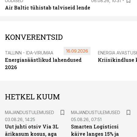
UUDISED
06.08.26, 10:31
Air Baltic tühistab talviseid lende
KONVERENTSID
16.09.2026
TALLINN - IDA-VIRUMAA
ENERGIA AVASTUS
Energiasäästlikud lahendused
Kriisikindluse
2026
HETKEL KUUM
MAJANDUSTULEMUSED
MAJANDUSTULEMUSED
03.08.26, 14:25
05.08.26, 07:51
Uut juhti otsiv Via 3L
Smarten Logisticsi
ärikasum kosus, aga
käive langes 15% ja