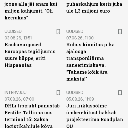
joone alla jäi enam kui
puhaskahjum keris juba
miljon kahjumit. “Oli
üle 1,3 miljoni euro
keerukas”
UUDISED
UUDISED
03.08.26, 13:51
07.08.26, 11:00
Kaubavargused
Kohus kinnitas pika
Euroopas tegid juunis
ajalooga
suure hüppe, eriti
transpordifirma
Hispaanias
saneerimiskava.
“Tahame kõik ära
maksta!”
INTERVJUU
UUDISED
07.08.26, 07:00
05.08.26, 11:09
DHLi tippjuht panustab
Jüri liiklussõlme
Eestile. Tallinna uus
ümberehitust hakkab
terminal tõi Saksa
projekteerima Roadplan
logistikahiiule kõva
OÜ