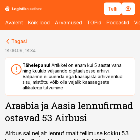
Telli
Avaleht
Kõik lood
Arvamused
TOPid
Podcastid
Vi
cebook
cebook
Tagasi
Twitter)
Twitter)
18.06.09, 18:34
kedIn
kedIn
Tähelepanu!
Artikkel on enam kui 5 aastat vana
ning kuulub väljaande digitaalsesse arhiivi.
ail
ail
Väljaanne ei uuenda ega kaasajasta arhiveeritud
sisu, mistõttu võib olla vajalik kaasaegsete
k
k
allikatega tutvumine
Araabia ja Aasia lennufirmad
ostavad 53 Airbusi
Airbus sai neljalt lennufirmalt tellimuse kokku 53