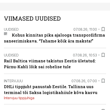
VIIMASED UUDISED
UUDISED
07.08.26, 11:00
Kohus kinnitas pika ajalooga transpordifirma
saneerimiskava. “Tahame kõik ära maksta!”
UUDISED
07.08.26, 10:53
Rail Baltica viimane takistus Eestis ületatud:
Pärnu-Kabli lõik sai rohelise tule
INTERVJUU
07.08.26, 07:00
DHLi tippjuht panustab Eestile. Tallinna uus
terminal tõi Saksa logistikahiiule kõva kasvu
Intervjuu tippjuhiga