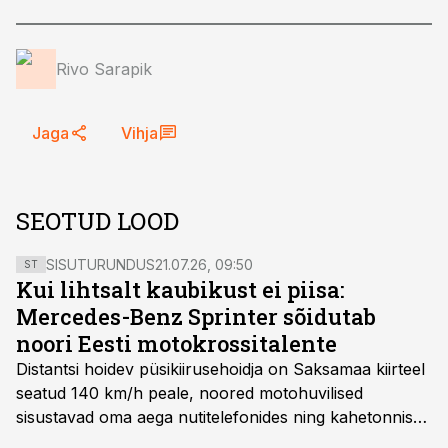
Rivo Sarapik
Jaga
Vihja
SEOTUD LOOD
SISUTURUNDUS
21.07.26, 09:50
ST
Kui lihtsalt kaubikust ei piisa:
Mercedes-Benz Sprinter sõidutab
noori Eesti motokrossitalente
Distantsi hoidev püsikiirusehoidja on Saksamaa kiirteel
seatud 140 km/h peale, noored motohuvilised
sisustavad oma aega nutitelefonides ning kahetonnises
järelhaagises veerevad kaasa krossitsiklid koos vajaliku