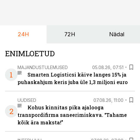
varustusega. Õige pea on Prantsusmaal, Romagnes
algamas juuniorite motokrossi
maailmameistrivõistlused.
24H
72H
Nädal
ENIMLOETUD
MAJANDUSTULEMUSED
05.08.26, 07:51
1
Smarten Logisticsi käive langes 15% ja
puhaskahjum keris juba üle 1,3 miljoni euro
UUDISED
07.08.26, 11:00
Kohus kinnitas pika ajalooga
2
transpordifirma saneerimiskava. “Tahame
kõik ära maksta!”