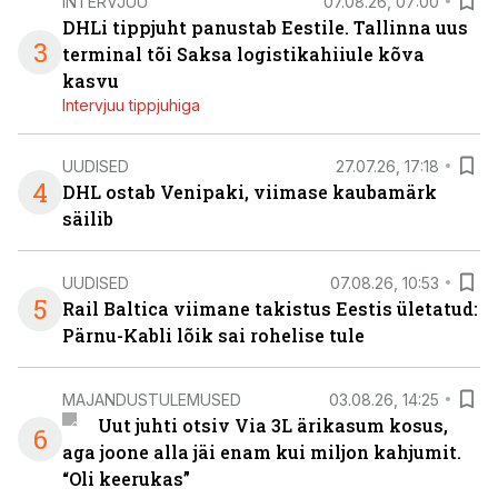
INTERVJUU
07.08.26, 07:00
DHLi tippjuht panustab Eestile. Tallinna uus
3
terminal tõi Saksa logistikahiiule kõva
kasvu
Intervjuu tippjuhiga
UUDISED
27.07.26, 17:18
4
DHL ostab Venipaki, viimase kaubamärk
säilib
UUDISED
07.08.26, 10:53
5
Rail Baltica viimane takistus Eestis ületatud:
Pärnu-Kabli lõik sai rohelise tule
MAJANDUSTULEMUSED
03.08.26, 14:25
Uut juhti otsiv Via 3L ärikasum kosus,
6
aga joone alla jäi enam kui miljon kahjumit.
“Oli keerukas”