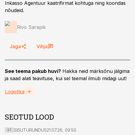
Inkasso Agentuur kaatrifirmat kohtuga ning koondas
nõudeid.
Rivo Sarapik
Jaga
Vihja
See teema pakub huvi?
Hakka neid märksõnu jälgima
ja saad alati teavituse, kui sel teemal ilmub midagi uut!
Logistika
SEOTUD LOOD
SISUTURUNDUS
21.07.26, 09:50
ST