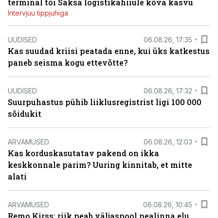
terminal tõi Saksa logistikahiiule kõva kasvu
Intervjuu tippjuhiga
UUDISED
06.08.26, 17:35
Kas suudad kriisi peatada enne, kui üks katkestus
paneb seisma kogu ettevõtte?
UUDISED
06.08.26, 17:32
Suurpuhastus pühib liiklusregistrist ligi 100 000
sõidukit
ARVAMUSED
06.08.26, 12:03
Kas korduskasutatav pakend on ikka
keskkonnale parim? Uuring kinnitab, et mitte
alati
ARVAMUSED
06.08.26, 10:45
Remo Kirss: riik peab väljaspool pealinna elu