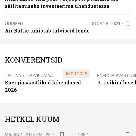
säilitamiseks investeerima ühendustesse
UUDISED
06.08.26, 10:31
Air Baltic tühistab talviseid lende
KONVERENTSID
16.09.2026
TALLINN - IDA-VIRUMAA
ENERGIA AVASTUS
Energiasäästlikud lahendused
Kriisikindluse
2026
HETKEL KUUM
MAJANDUSTULEMUSED
UUDISED