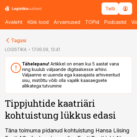
Telli
Avaleht
Kõik lood
Arvamused
TOPid
Podcastid
Vi
cebook
cebook
Tagasi
Twitter)
Twitter)
LOGISTIKA
17.06.09, 13:41
kedIn
kedIn
Tähelepanu!
Artikkel on enam kui 5 aastat vana
ning kuulub väljaande digitaalsesse arhiivi.
ail
ail
Väljaanne ei uuenda ega kaasajasta arhiveeritud
sisu, mistõttu võib olla vajalik kaasaegsete
k
k
allikatega tutvumine
Tippjuhtide kaatriäri
kohtuistung lükkus edasi
Täna toimuma pidanud kohtuistung Hansa Liising