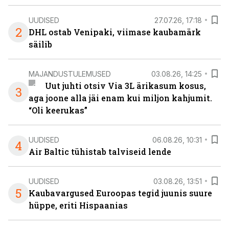
UUDISED
27.07.26, 17:18
2
DHL ostab Venipaki, viimase kaubamärk
säilib
MAJANDUSTULEMUSED
03.08.26, 14:25
Uut juhti otsiv Via 3L ärikasum kosus,
3
aga joone alla jäi enam kui miljon kahjumit.
“Oli keerukas”
UUDISED
06.08.26, 10:31
4
Air Baltic tühistab talviseid lende
UUDISED
03.08.26, 13:51
5
Kaubavargused Euroopas tegid juunis suure
hüppe, eriti Hispaanias