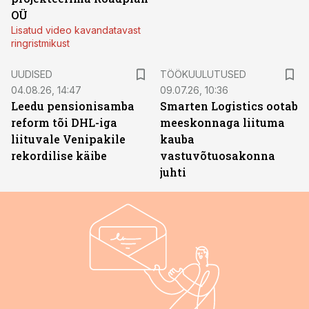
OÜ
Lisatud video kavandatavast
ringristmikust
ST
UUDISED
TÖÖKUULUTUSED
04.08.26, 14:47
09.07.26, 10:36
Leedu pensionisamba
Smarten Logistics ootab
reform tõi DHL-iga
meeskonnaga liituma
liituvale Venipakile
kauba
rekordilise käibe
vastuvõtuosakonna
juhti