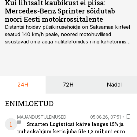
Kui lihtsalt kaubikust ei piisa:
Mercedes-Benz Sprinter sõidutab
noori Eesti motokrossitalente
Distantsi hoidev püsikiirusehoidja on Saksamaa kiirteel
seatud 140 km/h peale, noored motohuvilised
sisustavad oma aega nutitelefonides ning kahetonnises
järelhaagises veerevad kaasa krossitsiklid koos vajaliku
varustusega. Õige pea on Prantsusmaal, Romagnes
algamas juuniorite motokrossi
maailmameistrivõistlused.
24H
72H
Nädal
ENIMLOETUD
MAJANDUSTULEMUSED
05.08.26, 07:51
1
Smarten Logisticsi käive langes 15% ja
puhaskahjum keris juba üle 1,3 miljoni euro