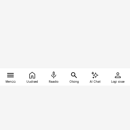
Menüü
Uudised
Raadio
Otsing
AI Chat
Logi sisse
Vana-Lõuna 39/1, 19094 Tallinn
(+372) 667 0111
logistikauudised@logistikauudised.ee