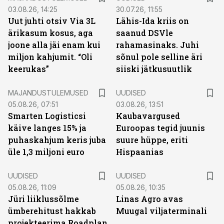
03.08.26, 14:25
30.07.26, 11:55
Uut juhti otsiv Via 3L
Lähis-Ida kriis on
ärikasum kosus, aga
saanud DSVle
joone alla jäi enam kui
rahamasinaks. Juhi
miljon kahjumit. “Oli
sõnul pole selline äri
keerukas”
siiski jätkusuutlik
MAJANDUSTULEMUSED
UUDISED
05.08.26, 07:51
03.08.26, 13:51
Smarten Logisticsi
Kaubavargused
käive langes 15% ja
Euroopas tegid juunis
puhaskahjum keris juba
suure hüppe, eriti
üle 1,3 miljoni euro
Hispaanias
UUDISED
UUDISED
05.08.26, 11:09
05.08.26, 10:35
Jüri liiklussõlme
Linas Agro avas
ümberehitust hakkab
Muugal viljaterminali
projekteerima Roadplan