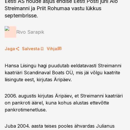
Eesti AS nõude asjus endise Eesti Posti juhi Alo
Streimanni ja Priit Rohumaa vastu lükkus
septembrisse.
Rivo Sarapik
Jaga
Salvesta
Vihja
Hansa Liisingu hagi puudutab eeldatavasti Streimanni
kaatriäri Scandinaval Boats OÜ, mis jäi võlgu kaatrite
liisingute eest, kirjutas Äripäev.
2006. augustis kirjutas Äripäev, et Streimanni kaatriäri
on pankroti äärel, kuna kohus alustas ettevõtte
pankrotimenetluse.
Juba 2004. aasta teises pooles ähvardas Julianus