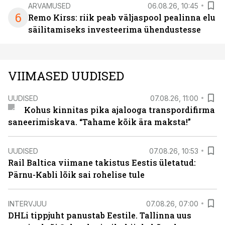
ARVAMUSED
06.08.26, 10:45
6
Remo Kirss: riik peab väljaspool pealinna elu
säilitamiseks investeerima ühendustesse
VIIMASED UUDISED
UUDISED
07.08.26, 11:00
Kohus kinnitas pika ajalooga transpordifirma
saneerimiskava. “Tahame kõik ära maksta!”
UUDISED
07.08.26, 10:53
Rail Baltica viimane takistus Eestis ületatud:
Pärnu-Kabli lõik sai rohelise tule
INTERVJUU
07.08.26, 07:00
DHLi tippjuht panustab Eestile. Tallinna uus