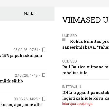
Nädal
VIIMASED U
UUDISED
Kohus kinnitas pik
saneerimiskava. “Taha
05.08.26, 07:51
s 15% ja puhaskahjum
UUDISED
Rail Baltica viimane ta
rohelise tule
27.07.26, 17:18
märk säilib
INTERVJUU
DHLi tippjuht panustab 
logistikahiiule kõva k
03.08.26, 14:25
Intervjuu tippjuhiga
 kosus, aga joone alla