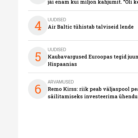
jäi enam kui miljon kahjumit. “Oli 
UUDISED
4
Air Baltic tühistab talviseid lende
UUDISED
5
Kaubavargused Euroopas tegid juuni
Hispaanias
ARVAMUSED
6
Remo Kirss: riik peab väljaspool pe
säilitamiseks investeerima ühendu