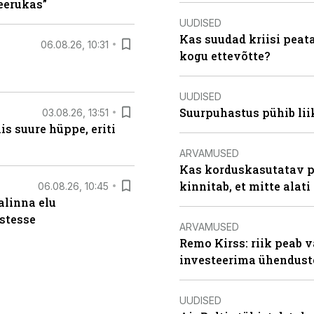
keerukas”
UUDISED
Kas suudad kriisi peat
06.08.26, 10:31
kogu ettevõtte?
UUDISED
Suurpuhastus pühib liik
03.08.26, 13:51
s suure hüppe, eriti
ARVAMUSED
Kas korduskasutatav p
kinnitab, et mitte alati
06.08.26, 10:45
alinna elu
stesse
ARVAMUSED
Remo Kirss: riik peab v
investeerima ühendust
UUDISED