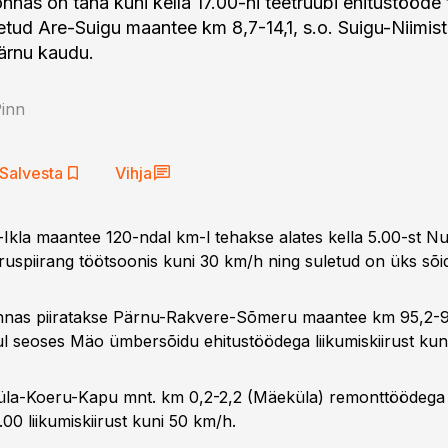
nas on täna kuni kella 17.00-ni teetruubi ehitustööde 
letud Are-Suigu maantee km 8,7-14,1, s.o. Suigu-Niimist
ärnu kaudu.
Pinn
Salvesta
Vihja
-Ikla maantee 120-ndal km-l tehakse alates kella 5.00-st Nu
iiruspiirang töötsoonis kuni 30 km/h ning suletud on üks sõi
nas piiratakse Pärnu-Rakvere-Sõmeru maantee km 95,2-95
kul seoses Mäo ümbersõidu ehitustöödega liikumiskiirust kun
la-Koeru-Kapu mnt. km 0,2-2,2 (Mäeküla) remonttöödega p
.00 liikumiskiirust kuni 50 km/h.