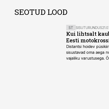
SEOTUD LOOD
ST
SISUTURUNDUS
21.0
Kui lihtsalt kau
Eesti motokross
Distantsi hoidev püsik
sisustavad oma aega nu
vajaliku varustusega. 
maailmameistrivõistluse