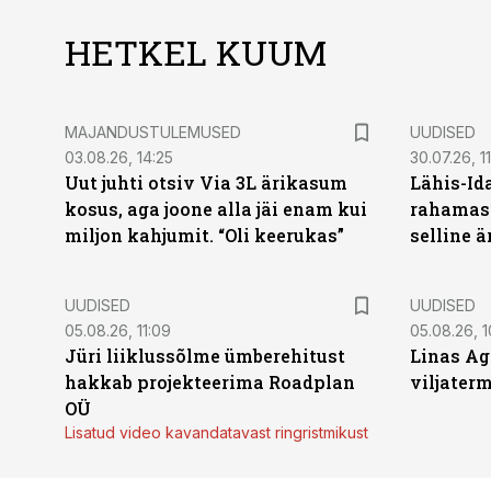
HETKEL KUUM
MAJANDUSTULEMUSED
UUDISED
03.08.26, 14:25
30.07.26, 11
Uut juhti otsiv Via 3L ärikasum
Lähis-Id
kosus, aga joone alla jäi enam kui
rahamasi
miljon kahjumit. “Oli keerukas”
selline ä
UUDISED
UUDISED
05.08.26, 11:09
05.08.26, 1
Jüri liiklussõlme ümberehitust
Linas Ag
hakkab projekteerima Roadplan
viljaterm
OÜ
Lisatud video kavandatavast ringristmikust