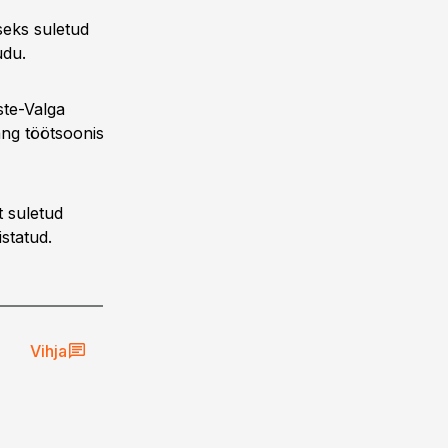
seks suletud
udu.
ste-Valga
ang töötsoonis
t suletud
istatud.
Vihja