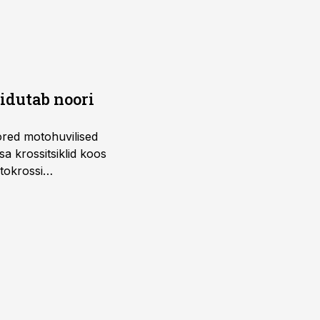
õidutab noori
ored motohuvilised
a krossitsiklid koos
tokrossi