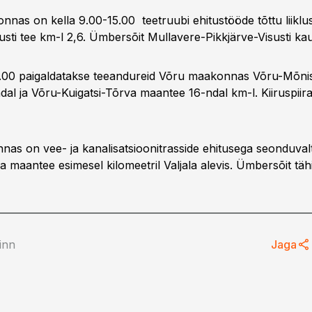
nas on kella 9.00-15.00 teetruubi ehitustööde tõttu liiklu
usti tee km-l 2,6. Ümbersõit Mullavere-Pikkjärve-Visusti ka
7.00 paigaldatakse teeandureid Võru maakonnas Võru-Mõni
al ja Võru-Kuigatsi-Tõrva maantee 16-ndal km-l. Kiiruspiir
as on vee- ja kanalisatsioonitrasside ehitusega seonduval
la maantee esimesel kilomeetril Valjala alevis. Ümbersõit täh
Pinn
Jaga