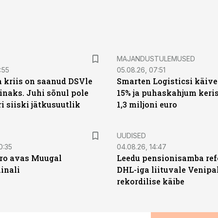
MAJANDUSTULEMUSED
:55
05.08.26, 07:51
a kriis on saanud DSVle
Smarten Logisticsi käive
naks. Juhi sõnul pole
15% ja puhaskahjum keris
ri siiski jätkusuutlik
1,3 miljoni euro
UUDISED
0:35
04.08.26, 14:47
ro avas Muugal
Leedu pensionisamba ref
inali
DHL-iga liituvale Venipa
rekordilise käibe