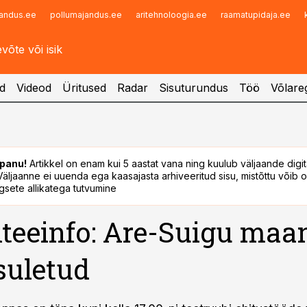
andus.ee
pollumajandus.ee
aritehnoloogia.ee
raamatupidaja.ee
Infopank
Radar
d
Videod
Üritused
Radar
Sisuturundus
Töö
Võlareg
panu!
Artikkel on enam kui 5 aastat vana ning kuulub väljaande digi
. Väljaanne ei uuenda ega kaasajasta arhiveeritud sisu, mistõttu võib ol
sete allikatega tutvumine
eeinfo: Are-Suigu maa
suletud