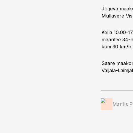
Jõgeva maakon
Mullavere-Vis
Kella 10.00-1
maantee 34-nd
kuni 30 km/h.
Saare maakonn
Valjala-Laimja
Mariliis 