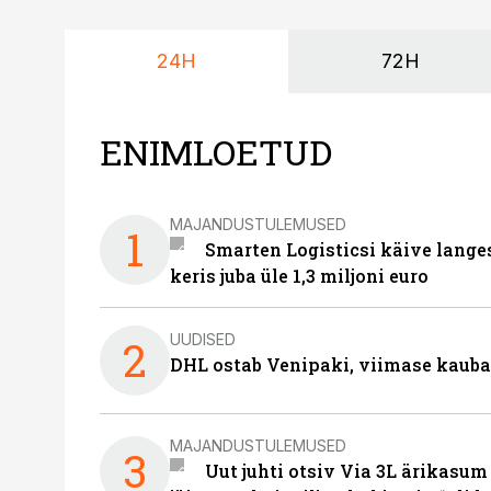
24H
72H
ENIMLOETUD
MAJANDUSTULEMUSED
1
Smarten Logisticsi käive lange
keris juba üle 1,3 miljoni euro
UUDISED
2
DHL ostab Venipaki, viimase kauba
MAJANDUSTULEMUSED
3
Uut juhti otsiv Via 3L ärikasum