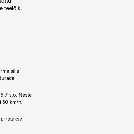
tõttu
e teelõik.
rme silla
durada.
,7 s.o. Neste
i 50 km/h.
iiratakse