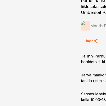
Pärnu maakon
liikluseks su
Ümbersõit P
Mariliis 
Jaga
Tallinn-Pärnu
hooldetöid, k
Järva maakon
tankla ristmi
Seoses Mäekü
kella 10.00-18