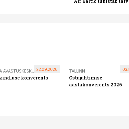
Air Baltic tühistab talv
22.09.2026
03.
IA AVASTUSKESKUS
TALLINN
ikindluse konverents
Ostujuhtimise
aastakonverents 2026