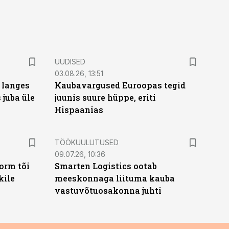
UUDISED
03.08.26, 13:51
 langes
Kaubavargused Euroopas tegid
 juba üle
juunis suure hüppe, eriti
Hispaanias
ST
TÖÖKUULUTUSED
09.07.26, 10:36
orm tõi
Smarten Logistics ootab
kile
meeskonnaga liituma kauba
vastuvõtuosakonna juhti