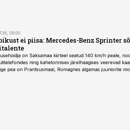
7.26, 09:50
bikust ei piisa: Mercedes-Benz Sprinter s
italente
iirusehoidja on Saksamaa kiirteel seatud 140 km/h peale, no
titelefonides ning kahetonnises järelhaagises veerevad kaas
Õige pea on Prantsusmaal, Romagnes algamas juuniorite mo
d.