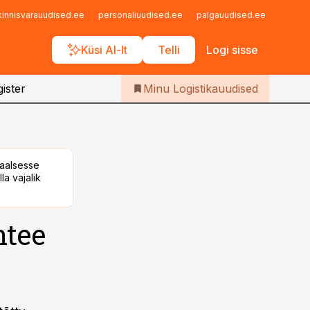
Iseteenindus
kinnisvarauudised.ee
personaliuudised.ee
palgauudised.ee
finant
Telli Logistikauudised
Küsi AI-lt
Telli
Logi sisse
ister
Minu Logistikauudised
taalsesse
la vajalik
ntee