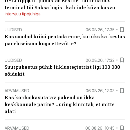
DHLi tippjuht panustab Eestile. Tallinna uus
terminal tõi Saksa logistikahiiule kõva kasvu
Intervjuu tippjuhiga
UUDISED
06.08.26, 17:35
Kas suudad kriisi peatada enne, kui üks katkestus
paneb seisma kogu ettevõtte?
UUDISED
06.08.26, 17:32
Suurpuhastus pühib liiklusregistrist ligi 100 000
sõidukit
ARVAMUSED
06.08.26, 12:03
Kas korduskasutatav pakend on ikka
keskkonnale parim? Uuring kinnitab, et mitte
alati
ARVAMUSED
06.08.26, 10:45