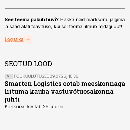
See teema pakub huvi?
Hakka neid märksõnu jälgima
ja saad alati teavituse, kui sel teemal ilmub midagi uut!
Logistika
SEOTUD LOOD
TÖÖKUULUTUSED
09.07.26, 10:36
ST
Smarten Logistics ootab meeskonnaga
liituma kauba vastuvõtuosakonna
juhti
Konkurss kestab 26. juulini