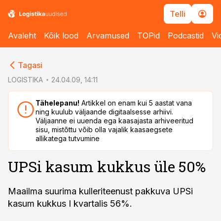
Telli
Avaleht
Kõik lood
Arvamused
TOPid
Podcastid
Vi
cebook
cebook
Tagasi
Twitter)
Twitter)
LOGISTIKA
24.04.09, 14:11
kedIn
kedIn
Tähelepanu!
Artikkel on enam kui 5 aastat vana
ning kuulub väljaande digitaalsesse arhiivi.
ail
ail
Väljaanne ei uuenda ega kaasajasta arhiveeritud
sisu, mistõttu võib olla vajalik kaasaegsete
k
k
allikatega tutvumine
UPSi kasum kukkus üle 50%
Maailma suurima kulleriteenust pakkuva UPSi
kasum kukkus I kvartalis 56%.