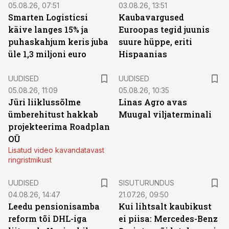
05.08.26, 07:51
03.08.26, 13:51
Smarten Logisticsi
Kaubavargused
käive langes 15% ja
Euroopas tegid juunis
puhaskahjum keris juba
suure hüppe, eriti
üle 1,3 miljoni euro
Hispaanias
UUDISED
UUDISED
05.08.26, 11:09
05.08.26, 10:35
Jüri liiklussõlme
Linas Agro avas
ümberehitust hakkab
Muugal viljaterminali
projekteerima Roadplan
OÜ
Lisatud video kavandatavast
ringristmikust
ST
UUDISED
SISUTURUNDUS
04.08.26, 14:47
21.07.26, 09:50
Leedu pensionisamba
Kui lihtsalt kaubikust
reform tõi DHL-iga
ei piisa: Mercedes-Benz