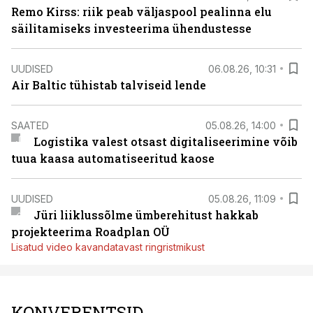
Remo Kirss: riik peab väljaspool pealinna elu
säilitamiseks investeerima ühendustesse
UUDISED
06.08.26, 10:31
Air Baltic tühistab talviseid lende
SAATED
05.08.26, 14:00
Logistika valest otsast digitaliseerimine võib
tuua kaasa automatiseeritud kaose
UUDISED
05.08.26, 11:09
Jüri liiklussõlme ümberehitust hakkab
projekteerima Roadplan OÜ
Lisatud video kavandatavast ringristmikust
KONVERENTSID