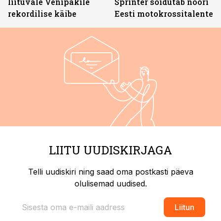
liituvale Venipakile
Sprinter sõidutab noori
rekordilise käibe
Eesti motokrossitalente
LIITU UUDISKIRJAGA
Telli uudiskiri ning saad oma postkasti päeva
olulisemad uudised.
Liitun