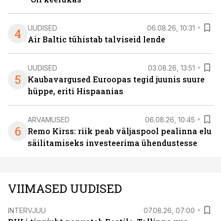
UUDISED
06.08.26, 10:31
4
Air Baltic tühistab talviseid lende
UUDISED
03.08.26, 13:51
5
Kaubavargused Euroopas tegid juunis suure
hüppe, eriti Hispaanias
ARVAMUSED
06.08.26, 10:45
6
Remo Kirss: riik peab väljaspool pealinna elu
säilitamiseks investeerima ühendustesse
VIIMASED UUDISED
INTERVJUU
07.08.26, 07:00