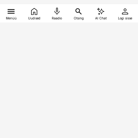
Menüü
Uudised
Raadio
Otsing
AI Chat
Logi sisse
Vana-Lõuna 39/1, 19094 Tallinn
(+372) 667 0111
logistikauudised@logistikauudised.ee
Telli
Reklaam
Firmast
Sisu kasutamisõigused
Ajakirjaniku
eetikakoodeks
Üldtingimused
Privaatsustingimused
Küpsiste poliitika
KKK
Eesti Meediaettevõtete
Eelistuste haldamine