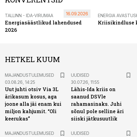
16.09.2026
TALLINN - IDA-VIRUMAA
ENERGIA AVASTUS
Energiasäästlikud lahendused
Kriisikindluse
2026
HETKEL KUUM
MAJANDUSTULEMUSED
UUDISED
03.08.26, 14:25
30.07.26, 11:55
Uut juhti otsiv Via 3L
Lähis-Ida kriis on
ärikasum kosus, aga
saanud DSVle
joone alla jäi enam kui
rahamasinaks. Juhi
miljon kahjumit. “Oli
sõnul pole selline äri
keerukas”
siiski jätkusuutlik
MAJANDUSTULEMUSED
UUDISED