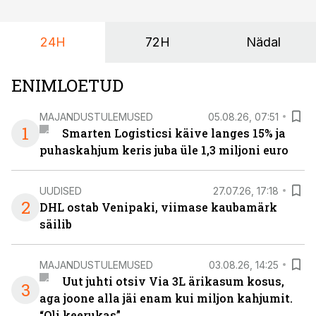
24H
72H
Nädal
ENIMLOETUD
MAJANDUSTULEMUSED
05.08.26, 07:51
1
Smarten Logisticsi käive langes 15% ja
puhaskahjum keris juba üle 1,3 miljoni euro
UUDISED
27.07.26, 17:18
2
DHL ostab Venipaki, viimase kaubamärk
säilib
MAJANDUSTULEMUSED
03.08.26, 14:25
Uut juhti otsiv Via 3L ärikasum kosus,
3
aga joone alla jäi enam kui miljon kahjumit.
“Oli keerukas”