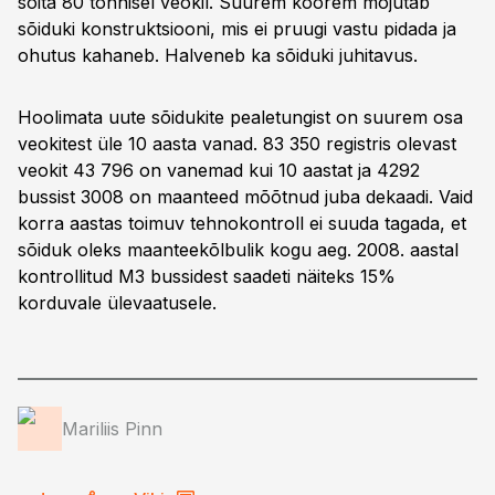
sõita 80 tonnisel veokil. Suurem koorem mõjutab
sõiduki konstruktsiooni, mis ei pruugi vastu pidada ja
ohutus kahaneb. Halveneb ka sõiduki juhitavus.
Hoolimata uute sõidukite pealetungist on suurem osa
veokitest üle 10 aasta vanad. 83 350 registris olevast
veokit 43 796 on vanemad kui 10 aastat ja 4292
bussist 3008 on maanteed mõõtnud juba dekaadi. Vaid
korra aastas toimuv tehnokontroll ei suuda tagada, et
sõiduk oleks maanteekõlbulik kogu aeg. 2008. aastal
kontrollitud M3 bussidest saadeti näiteks 15%
korduvale ülevaatusele.
Mariliis Pinn