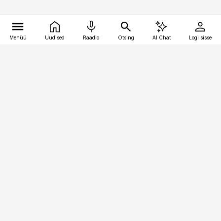
Menüü
Uudised
Raadio
Otsing
AI Chat
Logi sisse
Vana-Lõuna 39/1, 19094 Tallinn
(+372) 667 0111
logistikauudised@logistikauudised.ee
Telli
Reklaam
Firmast
Sisu kasutamisõigused
Ajakirjaniku
eetikakoodeks
Üldtingimused
Privaatsustingimused
Küpsiste poliitika
KKK