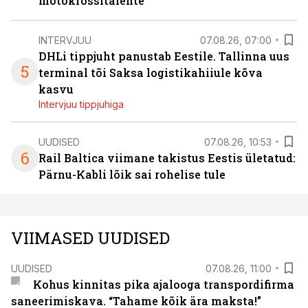
motokrossitalente
INTERVJUU
07.08.26, 07:00
DHLi tippjuht panustab Eestile. Tallinna uus
5
terminal tõi Saksa logistikahiiule kõva
kasvu
Intervjuu tippjuhiga
UUDISED
07.08.26, 10:53
6
Rail Baltica viimane takistus Eestis ületatud:
Pärnu-Kabli lõik sai rohelise tule
VIIMASED UUDISED
UUDISED
07.08.26, 11:00
Kohus kinnitas pika ajalooga transpordifirma
saneerimiskava. “Tahame kõik ära maksta!”