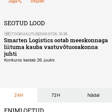
Jaga
Vihja
SEOTUD LOOD
TÖÖKUULUTUSED
09.07.26, 10:36
ST
Smarten Logistics ootab meeskonnaga
liituma kauba vastuvõtuosakonna
juhti
Konkurss kestab 26. juulini
24H
72H
Nädal
ENIMLOETUD