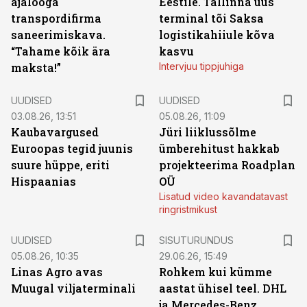
ajalooga
Eestile. Tallinna uus
transpordifirma
terminal tõi Saksa
saneerimiskava.
logistikahiiule kõva
“Tahame kõik ära
kasvu
maksta!”
Intervjuu tippjuhiga
UUDISED
UUDISED
03.08.26, 13:51
05.08.26, 11:09
Kaubavargused
Jüri liiklussõlme
Euroopas tegid juunis
ümberehitust hakkab
suure hüppe, eriti
projekteerima Roadplan
Hispaanias
OÜ
Lisatud video kavandatavast
ringristmikust
ST
UUDISED
SISUTURUNDUS
05.08.26, 10:35
29.06.26, 15:49
Linas Agro avas
Rohkem kui kümme
Muugal viljaterminali
aastat ühisel teel. DHL
ja Mercedes-Benz