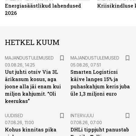
Energiasäästlikud lahendused
Kriisikindluse
2026
HETKEL KUUM
MAJANDUSTULEMUSED
MAJANDUSTULEMUSED
03.08.26, 14:25
05.08.26, 07:51
Uut juhti otsiv Via 3L
Smarten Logisticsi
ärikasum kosus, aga
käive langes 15% ja
joone alla jäi enam kui
puhaskahjum keris juba
miljon kahjumit. “Oli
üle 1,3 miljoni euro
keerukas”
UUDISED
INTERVJUU
07.08.26, 11:00
07.08.26, 07:00
Kohus kinnitas pika
DHLi tippjuht panustab