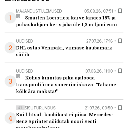
MAJANDUSTULEMUSED
05.08.26, 07:51
1
Smarten Logisticsi käive langes 15% ja
puhaskahjum keris juba üle 1,3 miljoni euro
UUDISED
27.07.26, 17:18
2
DHL ostab Venipaki, viimase kaubamärk
säilib
UUDISED
07.08.26, 11:00
Kohus kinnitas pika ajalooga
3
transpordifirma saneerimiskava. “Tahame
kõik ära maksta!”
SISUTURUNDUS
21.07.26, 09:50
ST
Kui lihtsalt kaubikust ei piisa: Mercedes-
4
Benz Sprinter sõidutab noori Eesti