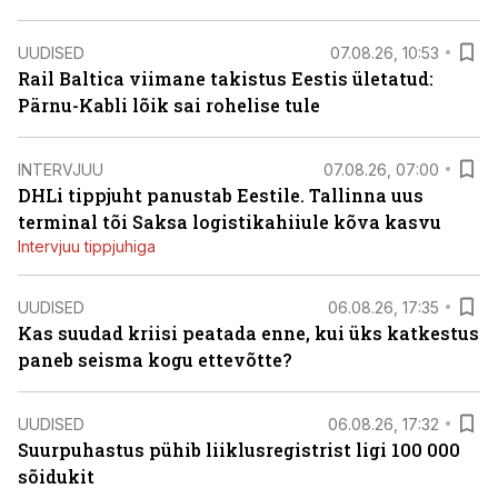
UUDISED
07.08.26, 10:53
Rail Baltica viimane takistus Eestis ületatud:
Pärnu-Kabli lõik sai rohelise tule
INTERVJUU
07.08.26, 07:00
DHLi tippjuht panustab Eestile. Tallinna uus
terminal tõi Saksa logistikahiiule kõva kasvu
Intervjuu tippjuhiga
UUDISED
06.08.26, 17:35
Kas suudad kriisi peatada enne, kui üks katkestus
paneb seisma kogu ettevõtte?
UUDISED
06.08.26, 17:32
Suurpuhastus pühib liiklusregistrist ligi 100 000
sõidukit