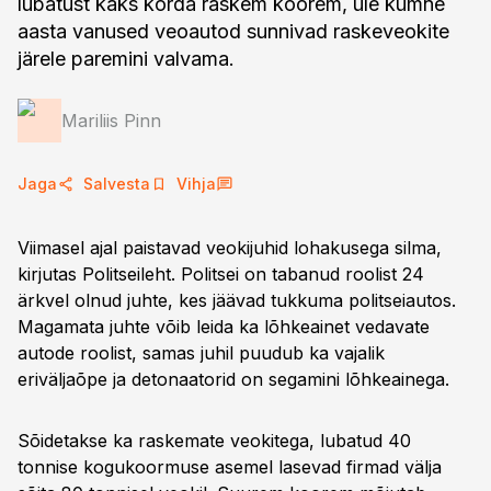
lubatust kaks korda raskem koorem, üle kümne
aasta vanused veoautod sunnivad raskeveokite
järele paremini valvama.
Mariliis Pinn
Jaga
Salvesta
Vihja
Viimasel ajal paistavad veokijuhid lohakusega silma,
kirjutas Politseileht. Politsei on tabanud roolist 24
ärkvel olnud juhte, kes jäävad tukkuma politseiautos.
Magamata juhte võib leida ka lõhkeainet vedavate
autode roolist, samas juhil puudub ka vajalik
eriväljaõpe ja detonaatorid on segamini lõhkeainega.
Sõidetakse ka raskemate veokitega, lubatud 40
tonnise kogukoormuse asemel lasevad firmad välja