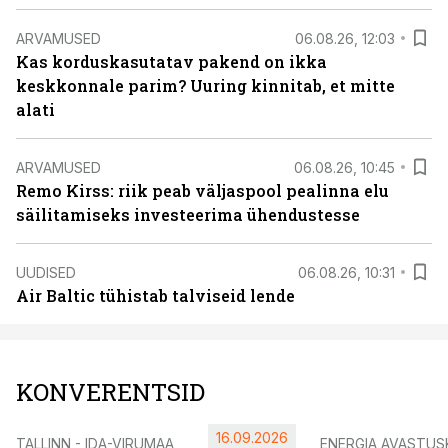
ARVAMUSED
06.08.26, 12:03
Kas korduskasutatav pakend on ikka
keskkonnale parim? Uuring kinnitab, et mitte
alati
ARVAMUSED
06.08.26, 10:45
Remo Kirss: riik peab väljaspool pealinna elu
säilitamiseks investeerima ühendustesse
UUDISED
06.08.26, 10:31
Air Baltic tühistab talviseid lende
KONVERENTSID
16.09.2026
TALLINN - IDA-VIRUMAA
ENERGIA AVASTUS