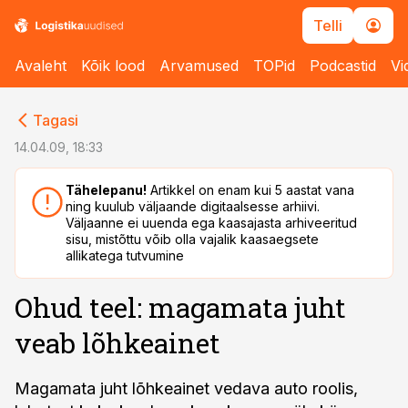
Telli
Avaleht
Kõik lood
Arvamused
TOPid
Podcastid
Vi
cebook
cebook
Tagasi
Twitter)
Twitter)
14.04.09, 18:33
kedIn
kedIn
Tähelepanu!
Artikkel on enam kui 5 aastat vana
ning kuulub väljaande digitaalsesse arhiivi.
ail
ail
Väljaanne ei uuenda ega kaasajasta arhiveeritud
sisu, mistõttu võib olla vajalik kaasaegsete
k
k
allikatega tutvumine
Ohud teel: magamata juht
veab lõhkeainet
Magamata juht lõhkeainet vedava auto roolis,