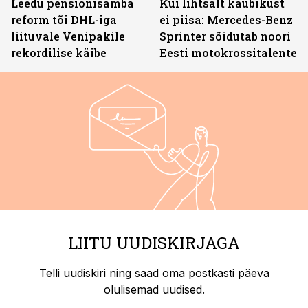
Leedu pensionisamba
Kui lihtsalt kaubikust
reform tõi DHL-iga
ei piisa: Mercedes-Benz
liituvale Venipakile
Sprinter sõidutab noori
rekordilise käibe
Eesti motokrossitalente
LIITU UUDISKIRJAGA
Telli uudiskiri ning saad oma postkasti päeva
olulisemad uudised.