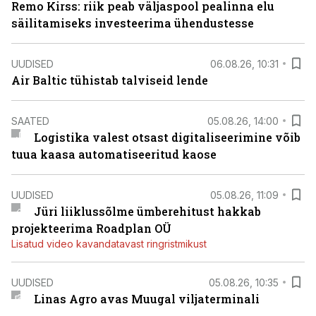
Remo Kirss: riik peab väljaspool pealinna elu
säilitamiseks investeerima ühendustesse
UUDISED
06.08.26, 10:31
Air Baltic tühistab talviseid lende
SAATED
05.08.26, 14:00
Logistika valest otsast digitaliseerimine võib
tuua kaasa automatiseeritud kaose
UUDISED
05.08.26, 11:09
Jüri liiklussõlme ümberehitust hakkab
projekteerima Roadplan OÜ
Lisatud video kavandatavast ringristmikust
UUDISED
05.08.26, 10:35
Linas Agro avas Muugal viljaterminali