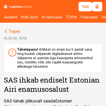
Telli
Avaleht
Kõik lood
Arvamused
TOPid
Podcastid
Vi
cebook
cebook
Tagasi
Twitter)
Twitter)
18.08.08, 18:58
kedIn
kedIn
Tähelepanu!
Artikkel on enam kui 5 aastat vana
ning kuulub väljaande digitaalsesse arhiivi.
ail
ail
Väljaanne ei uuenda ega kaasajasta arhiveeritud
sisu, mistõttu võib olla vajalik kaasaegsete
k
k
allikatega tutvumine
SAS ihkab endiselt Estonian
Airi enamusosalust
SAS tahab jätkuvalt saadaEstonian