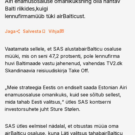
Airi enamusosaluse omanikuksning olla nähtav
Balti riikides,kuigi
lennufirmamüüb tüki airBalticust.
Jaga
Salvesta
Vihja
Vaatamata sellele, et SAS alustabairBalticu osaluse
müüki, mis on seni 47,2 protsenti, pole lennufirma
huvi Baltimaade vastu jahenenud, vahendas TV2.dk
Skandinaavia reisiuudiskirja Take Off.
„Meie strateegia Eestis on endiselt saada Estonian Airi
enamusosaluse omanikuks, kuid see sõltub sellest,
mida tahab Eesti valitsus,“ ütles SAS kontserni
investorsuhete juht Sture Stølen.
SAS ütles eelmisel nädalal, et otsustas müüa oma
airBalticu osaluse, kuna Läti valitsus tahabairBalticu