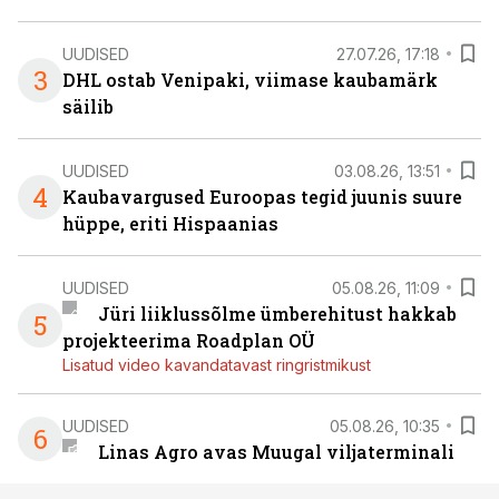
UUDISED
27.07.26, 17:18
3
DHL ostab Venipaki, viimase kaubamärk
säilib
UUDISED
03.08.26, 13:51
4
Kaubavargused Euroopas tegid juunis suure
hüppe, eriti Hispaanias
UUDISED
05.08.26, 11:09
Jüri liiklussõlme ümberehitust hakkab
5
projekteerima Roadplan OÜ
Lisatud video kavandatavast ringristmikust
UUDISED
05.08.26, 10:35
6
Linas Agro avas Muugal viljaterminali