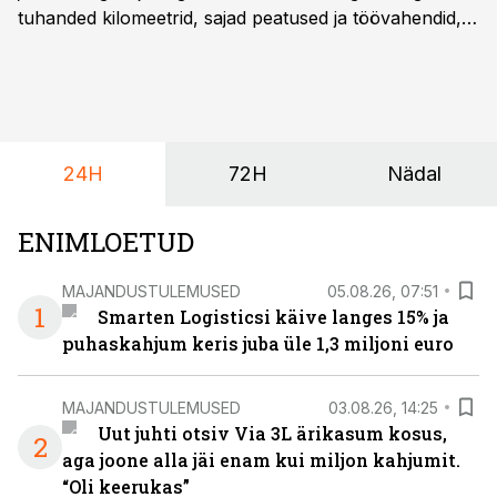
tuhanded kilomeetrid, sajad peatused ja töövahendid,
mille peale peab saama alati kindel olla. Just seepärast
on DHL usaldanud Mercedes-Benzi tarbesõidukeid
juba enam kui kümme aastat ning koostöö Vehoga on
selle aja jooksul kujunenud oluliseks osaks ettevõtte
igapäevasest tööst.
24H
72H
Nädal
ENIMLOETUD
MAJANDUSTULEMUSED
05.08.26, 07:51
1
Smarten Logisticsi käive langes 15% ja
puhaskahjum keris juba üle 1,3 miljoni euro
MAJANDUSTULEMUSED
03.08.26, 14:25
Uut juhti otsiv Via 3L ärikasum kosus,
2
aga joone alla jäi enam kui miljon kahjumit.
“Oli keerukas”