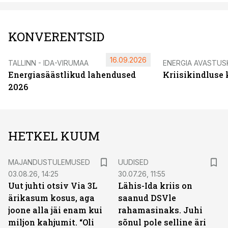
KONVERENTSID
16.09.2026
TALLINN - IDA-VIRUMAA
ENERGIA AVASTUS
Energiasäästlikud lahendused
Kriisikindluse
2026
HETKEL KUUM
MAJANDUSTULEMUSED
UUDISED
03.08.26, 14:25
30.07.26, 11:55
Uut juhti otsiv Via 3L
Lähis-Ida kriis on
ärikasum kosus, aga
saanud DSVle
joone alla jäi enam kui
rahamasinaks. Juhi
miljon kahjumit. “Oli
sõnul pole selline äri