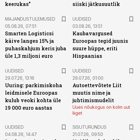
keerukas”
siiski jätkusuutlik
MAJANDUSTULEMUSED
UUDISED
05.08.26, 07:51
03.08.26, 13:51
Smarten Logisticsi
Kaubavargused
käive langes 15% ja
Euroopas tegid juunis
puhaskahjum keris juba
suure hüppe, eriti
üle 1,3 miljoni euro
Hispaanias
UUDISED
UUDISED
29.07.26, 13:16
29.07.26, 01:00
Uuring: parkimiskoha
Autoettevõtete Liit
leidmisele Euroopas
muutis nime ja
kulub veoki kohta üle
juhtimismudelit
19 000 euro aastas
Uues nõukogus on kolm uut
liiget
ST
UUDISED
SISUTURUNDUS
04.08.26, 14:47
21.07.26, 09:50