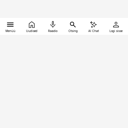
Menüü
Uudised
Raadio
Otsing
AI Chat
Logi sisse
Vana-Lõuna 39/1, 19094 Tallinn
(+372) 667 0111
logistikauudised@logistikauudised.ee
Telli
Reklaam
Firmast
Sisu kasutamisõigused
Ajakirjaniku
eetikakoodeks
Üldtingimused
Privaatsustingimused