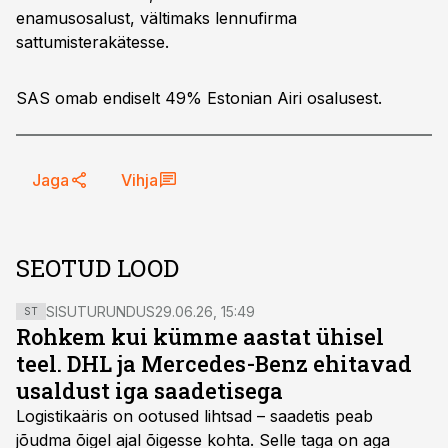
enamusosalust, vältimaks lennufirma
sattumisterakätesse.
SAS omab endiselt 49% Estonian Airi osalusest.
Jaga
Vihja
SEOTUD LOOD
SISUTURUNDUS
29.06.26, 15:49
ST
Rohkem kui kümme aastat ühisel
teel. DHL ja Mercedes-Benz ehitavad
usaldust iga saadetisega
Logistikaäris on ootused lihtsad – saadetis peab
jõudma õigel ajal õigesse kohta. Selle taga on aga