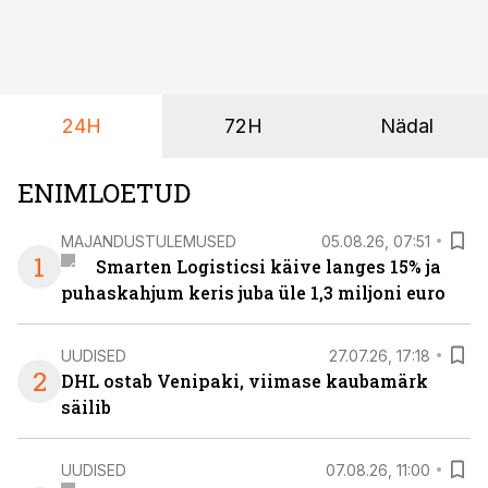
on DHL usaldanud Mercedes-Benzi tarbesõidukeid
juba enam kui kümme aastat ning koostöö Vehoga on
selle aja jooksul kujunenud oluliseks osaks ettevõtte
igapäevasest tööst.
24H
72H
Nädal
ENIMLOETUD
MAJANDUSTULEMUSED
05.08.26, 07:51
1
Smarten Logisticsi käive langes 15% ja
puhaskahjum keris juba üle 1,3 miljoni euro
UUDISED
27.07.26, 17:18
2
DHL ostab Venipaki, viimase kaubamärk
säilib
UUDISED
07.08.26, 11:00