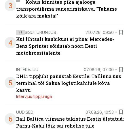
Kohus kinnitas pika ajalooga
3
transpordifirma saneerimiskava. “Tahame
kõik ära maksta!”
SISUTURUNDUS
21.07.26, 09:50
ST
Kui lihtsalt kaubikust ei piisa: Mercedes-
4
Benz Sprinter sõidutab noori Eesti
motokrossitalente
INTERVJUU
07.08.26, 07:00
DHLi tippjuht panustab Eestile. Tallinna uus
5
terminal tõi Saksa logistikahiiule kõva
kasvu
Intervjuu tippjuhiga
UUDISED
07.08.26, 10:53
6
Rail Baltica viimane takistus Eestis ületatud:
Pärnu-Kabli lõik sai rohelise tule