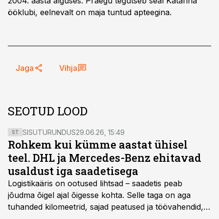
2004. aasta alguses. Praegu tegutseb seal Katarina
ööklubi, eelnevalt on maja tuntud apteegina.
Jaga
Vihja
SEOTUD LOOD
SISUTURUNDUS
29.06.26, 15:49
ST
Rohkem kui kümme aastat ühisel
teel. DHL ja Mercedes-Benz ehitavad
usaldust iga saadetisega
Logistikaäris on ootused lihtsad – saadetis peab
jõudma õigel ajal õigesse kohta. Selle taga on aga
tuhanded kilomeetrid, sajad peatused ja töövahendid,
mille peale peab saama alati kindel olla. Just seepärast