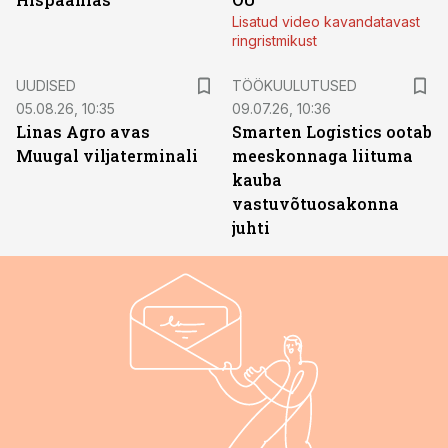
Lisatud video kavandatavast
ringristmikust
ST
UUDISED
TÖÖKUULUTUSED
05.08.26, 10:35
09.07.26, 10:36
Linas Agro avas
Smarten Logistics ootab
Muugal viljaterminali
meeskonnaga liituma
kauba
vastuvõtuosakonna
juhti