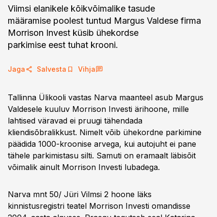
Viimsi elanikele kõikvõimalike tasude
määramise poolest tuntud Margus Valdese firma
Morrison Invest küsib ühekordse
parkimise eest tuhat krooni.
Jaga
Salvesta
Vihja
Tallinna Ülikooli vastas Narva maanteel asub Margus
Valdesele kuuluv Morrison Investi ärihoone, mille
lahtised väravad ei pruugi tähendada
kliendisõbralikkust. Nimelt võib ühekordne parkimine
päädida 1000-kroonise arvega, kui autojuht ei pane
tähele parkimistasu silti. Samuti on eramaalt läbisõit
võimalik ainult Morrison Investi lubadega.
Narva mnt 50/ Jüri Vilmsi 2 hoone läks
kinnistusregistri teatel Morrison Investi omandisse