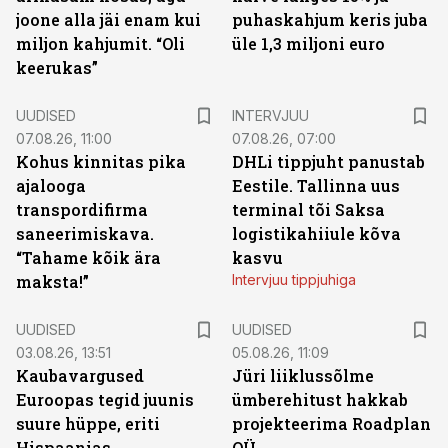
joone alla jäi enam kui
puhaskahjum keris juba
miljon kahjumit. “Oli
üle 1,3 miljoni euro
keerukas”
UUDISED
INTERVJUU
07.08.26, 11:00
07.08.26, 07:00
Kohus kinnitas pika
DHLi tippjuht panustab
ajalooga
Eestile. Tallinna uus
transpordifirma
terminal tõi Saksa
saneerimiskava.
logistikahiiule kõva
“Tahame kõik ära
kasvu
maksta!”
Intervjuu tippjuhiga
UUDISED
UUDISED
03.08.26, 13:51
05.08.26, 11:09
Kaubavargused
Jüri liiklussõlme
Euroopas tegid juunis
ümberehitust hakkab
suure hüppe, eriti
projekteerima Roadplan
Hispaanias
OÜ