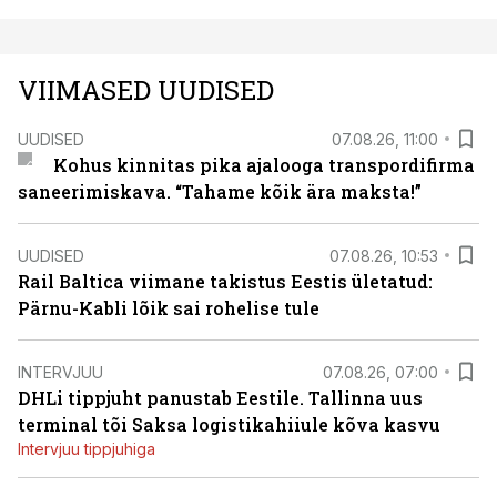
VIIMASED UUDISED
UUDISED
07.08.26, 11:00
Kohus kinnitas pika ajalooga transpordifirma
saneerimiskava. “Tahame kõik ära maksta!”
UUDISED
07.08.26, 10:53
Rail Baltica viimane takistus Eestis ületatud:
Pärnu-Kabli lõik sai rohelise tule
INTERVJUU
07.08.26, 07:00
DHLi tippjuht panustab Eestile. Tallinna uus
terminal tõi Saksa logistikahiiule kõva kasvu
Intervjuu tippjuhiga