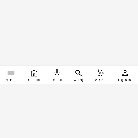
Menüü
Uudised
Raadio
Otsing
AI Chat
Logi sisse
Vana-Lõuna 39/1, 19094 Tallinn
(+372) 667 0111
logistikauudised@logistikauudised.ee