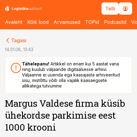
Telli
Avaleht
Kõik lood
Arvamused
TOPid
Podcastid
Vi
cebook
cebook
Tagasi
Twitter)
Twitter)
14.01.08, 13:43
kedIn
kedIn
Tähelepanu!
Artikkel on enam kui 5 aastat vana
ning kuulub väljaande digitaalsesse arhiivi.
ail
ail
Väljaanne ei uuenda ega kaasajasta arhiveeritud
sisu, mistõttu võib olla vajalik kaasaegsete
k
k
allikatega tutvumine
Margus Valdese firma küsib
ühekordse parkimise eest
1000 krooni