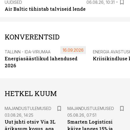
UUDISED
06.08.26, 10:31
Air Baltic tühistab talviseid lende
KONVERENTSID
16.09.2026
TALLINN - IDA-VIRUMAA
ENERGIA AVASTUS
Energiasäästlikud lahendused
Kriisikindluse
2026
HETKEL KUUM
MAJANDUSTULEMUSED
MAJANDUSTULEMUSED
03.08.26, 14:25
05.08.26, 07:51
Uut juhti otsiv Via 3L
Smarten Logisticsi
ärikasum kosus, aga
käive langes 15% ja