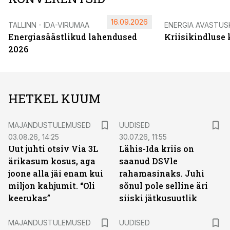
16.09.2026
TALLINN - IDA-VIRUMAA
ENERGIA AVASTUS
Energiasäästlikud lahendused
Kriisikindluse
2026
HETKEL KUUM
MAJANDUSTULEMUSED
UUDISED
03.08.26, 14:25
30.07.26, 11:55
Uut juhti otsiv Via 3L
Lähis-Ida kriis on
ärikasum kosus, aga
saanud DSVle
joone alla jäi enam kui
rahamasinaks. Juhi
miljon kahjumit. “Oli
sõnul pole selline äri
keerukas”
siiski jätkusuutlik
MAJANDUSTULEMUSED
UUDISED