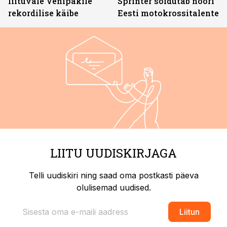
liituvale Venipakile
Sprinter sõidutab noori
rekordilise käibe
Eesti motokrossitalente
LIITU UUDISKIRJAGA
Telli uudiskiri ning saad oma postkasti päeva
olulisemad uudised.
Liitun