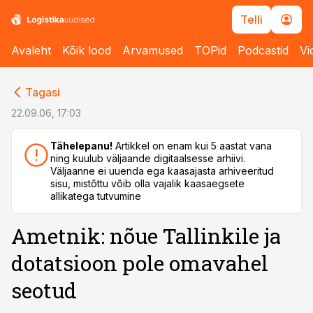
Telli
Avaleht
Kõik lood
Arvamused
TOPid
Podcastid
Vi
cebook
cebook
Tagasi
Twitter)
Twitter)
22.09.06, 17:03
kedIn
kedIn
Tähelepanu!
Artikkel on enam kui 5 aastat vana
ning kuulub väljaande digitaalsesse arhiivi.
ail
ail
Väljaanne ei uuenda ega kaasajasta arhiveeritud
sisu, mistõttu võib olla vajalik kaasaegsete
k
k
allikatega tutvumine
Ametnik: nõue Tallinkile ja
dotatsioon pole omavahel
seotud