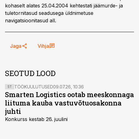
kohaselt alates 25.04.2004 kehtestati jäämurde- ja
tuletornitasud seadusega üldnimetuse
navigatsioonitasud all.
Jaga
Vihja
SEOTUD LOOD
TÖÖKUULUTUSED
09.07.26, 10:36
ST
Smarten Logistics ootab meeskonnaga
liituma kauba vastuvõtuosakonna
juhti
Konkurss kestab 26. juulini