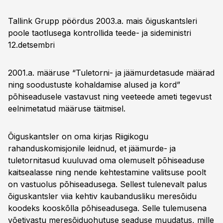
Tallink Grupp pöördus 2003.a. mais õiguskantsleri
poole taotlusega kontrollida teede- ja sideministri
12.detsembri
2001.a. määruse “Tuletorni- ja jäämurdetasude määrad
ning soodustuste kohaldamise alused ja kord”
põhiseadusele vastavust ning veeteede ameti tegevust
eelnimetatud määruse täitmisel.
Õiguskantsler on oma kirjas Riigikogu
rahanduskomisjonile leidnud, et jäämurde- ja
tuletornitasud kuuluvad oma olemuselt põhiseaduse
kaitsealasse ning nende kehtestamine valitsuse poolt
on vastuolus põhiseadusega. Sellest tulenevalt palus
õiguskantsler viia kehtiv kaubandusliku meresõidu
koodeks kooskõlla põhiseadusega. Selle tulemusena
võetivastu meresõiduohutuse seaduse muudatus, mille