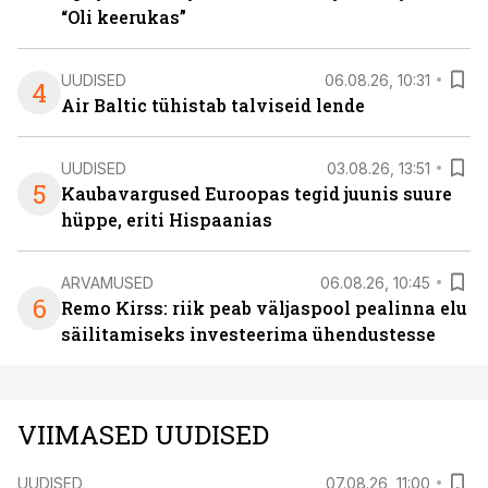
“Oli keerukas”
UUDISED
06.08.26, 10:31
4
Air Baltic tühistab talviseid lende
UUDISED
03.08.26, 13:51
5
Kaubavargused Euroopas tegid juunis suure
hüppe, eriti Hispaanias
ARVAMUSED
06.08.26, 10:45
6
Remo Kirss: riik peab väljaspool pealinna elu
säilitamiseks investeerima ühendustesse
VIIMASED UUDISED
UUDISED
07.08.26, 11:00