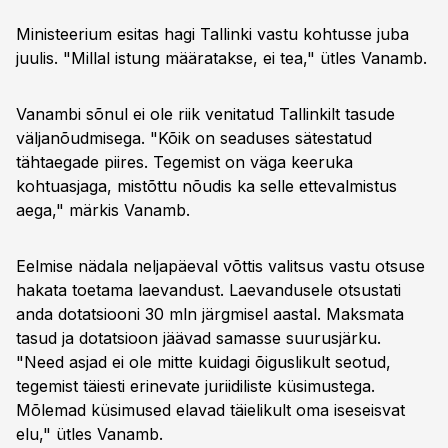
Ministeerium esitas hagi Tallinki vastu kohtusse juba
juulis. "Millal istung määratakse, ei tea," ütles Vanamb.
Vanambi sõnul ei ole riik venitatud Tallinkilt tasude
väljanõudmisega. "Kõik on seaduses sätestatud
tähtaegade piires. Tegemist on väga keeruka
kohtuasjaga, mistõttu nõudis ka selle ettevalmistus
aega," märkis Vanamb.
Eelmise nädala neljapäeval võttis valitsus vastu otsuse
hakata toetama laevandust. Laevandusele otsustati
anda dotatsiooni 30 mln järgmisel aastal. Maksmata
tasud ja dotatsioon jäävad samasse suurusjärku.
"Need asjad ei ole mitte kuidagi õiguslikult seotud,
tegemist täiesti erinevate juriidiliste küsimustega.
Mõlemad küsimused elavad täielikult oma iseseisvat
elu," ütles Vanamb.