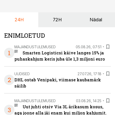
24H
72H
Nädal
ENIMLOETUD
MAJANDUSTULEMUSED
05.08.26, 07:51
1
Smarten Logisticsi käive langes 15% ja
puhaskahjum keris juba üle 1,3 miljoni euro
UUDISED
27.07.26, 17:18
2
DHL ostab Venipaki, viimase kaubamärk
säilib
MAJANDUSTULEMUSED
03.08.26, 14:25
Uut juhti otsiv Via 3L ärikasum kosus,
3
aga joone alla jäi enam kui miljon kahjumit.