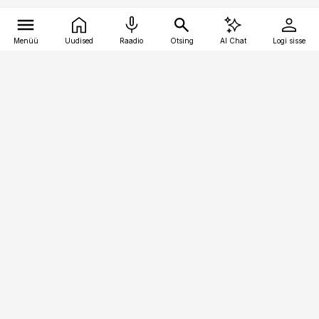
Menüü
Uudised
Raadio
Otsing
AI Chat
Logi sisse
Vana-Lõuna 39/1, 19094 Tallinn
(+372) 667 0111
logistikauudised@logistikauudised.ee
Telli
Reklaam
Firmast
Sisu kasutamisõigused
Ajakirjaniku
eetikakoodeks
Üldtingimused
Privaatsustingimused
Küpsiste poliitika
KKK
Eesti Meediaettevõtete
Eelistuste haldamine