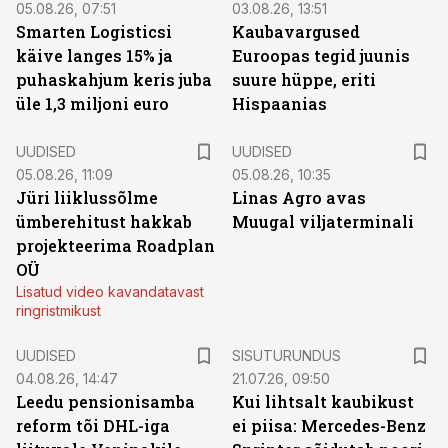
05.08.26, 07:51
03.08.26, 13:51
Smarten Logisticsi
Kaubavargused
käive langes 15% ja
Euroopas tegid juunis
puhaskahjum keris juba
suure hüppe, eriti
üle 1,3 miljoni euro
Hispaanias
UUDISED
UUDISED
05.08.26, 11:09
05.08.26, 10:35
Jüri liiklussõlme
Linas Agro avas
ümberehitust hakkab
Muugal viljaterminali
projekteerima Roadplan
OÜ
Lisatud video kavandatavast
ringristmikust
ST
UUDISED
SISUTURUNDUS
04.08.26, 14:47
21.07.26, 09:50
Leedu pensionisamba
Kui lihtsalt kaubikust
reform tõi DHL-iga
ei piisa: Mercedes-Benz