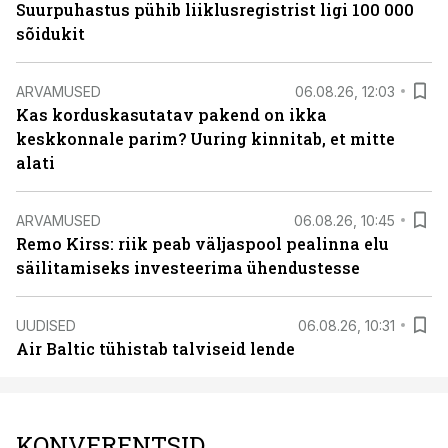
Suurpuhastus pühib liiklusregistrist ligi 100 000
sõidukit
ARVAMUSED
06.08.26, 12:03
Kas korduskasutatav pakend on ikka
keskkonnale parim? Uuring kinnitab, et mitte
alati
ARVAMUSED
06.08.26, 10:45
Remo Kirss: riik peab väljaspool pealinna elu
säilitamiseks investeerima ühendustesse
UUDISED
06.08.26, 10:31
Air Baltic tühistab talviseid lende
KONVERENTSID