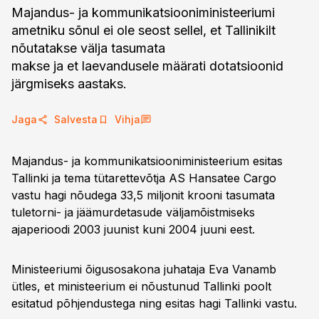
Majandus- ja kommunikatsiooniministeeriumi
ametniku sõnul ei ole seost sellel, et Tallinikilt
nõutatakse välja tasumata
makse ja et laevandusele määrati dotatsioonid
järgmiseks aastaks.
Jaga
Salvesta
Vihja
Majandus- ja kommunikatsiooniministeerium esitas
Tallinki ja tema tütarettevõtja AS Hansatee Cargo
vastu hagi nõudega 33,5 miljonit krooni tasumata
tuletorni- ja jäämurdetasude väljamõistmiseks
ajaperioodi 2003 juunist kuni 2004 juuni eest.
Ministeeriumi õigusosakona juhataja Eva Vanamb
ütles, et ministeerium ei nõustunud Tallinki poolt
esitatud põhjendustega ning esitas hagi Tallinki vastu.