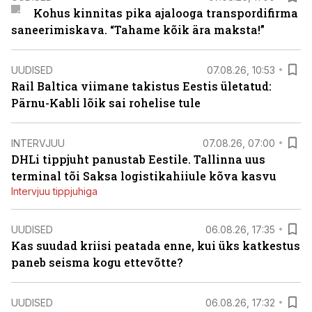
Kohus kinnitas pika ajalooga transpordifirma
saneerimiskava. “Tahame kõik ära maksta!”
UUDISED
07.08.26, 10:53
Rail Baltica viimane takistus Eestis ületatud:
Pärnu-Kabli lõik sai rohelise tule
INTERVJUU
07.08.26, 07:00
DHLi tippjuht panustab Eestile. Tallinna uus
terminal tõi Saksa logistikahiiule kõva kasvu
Intervjuu tippjuhiga
UUDISED
06.08.26, 17:35
Kas suudad kriisi peatada enne, kui üks katkestus
paneb seisma kogu ettevõtte?
UUDISED
06.08.26, 17:32