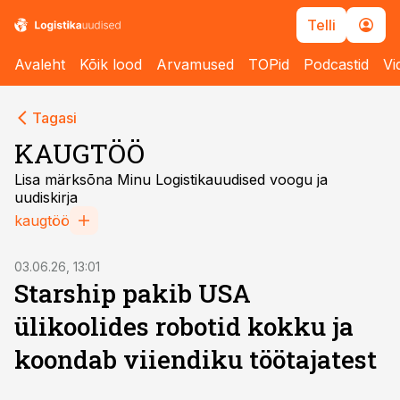
Telli
Avaleht
Kõik lood
Arvamused
TOPid
Podcastid
Vi
Tagasi
KAUGTÖÖ
Lisa märksõna Minu Logistikauudised voogu ja
uudiskirja
kaugtöö
03.06.26, 13:01
Starship pakib USA
ülikoolides robotid kokku ja
koondab viiendiku töötajatest