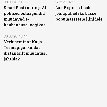
30.03.26, 11:33
12.12.25, 12:51
SmartPosti uuring: AI-
Lux Express lisab
põhised ostuagendid
jõulupühadeks busse
muudavad e-
populaarsetele liinidele
kaubanduse loogikat
30.03.20, 16:44
Veebiseminar Kaija
Teemägiga: kuidas
distantsilt muudatusi
juhtida?