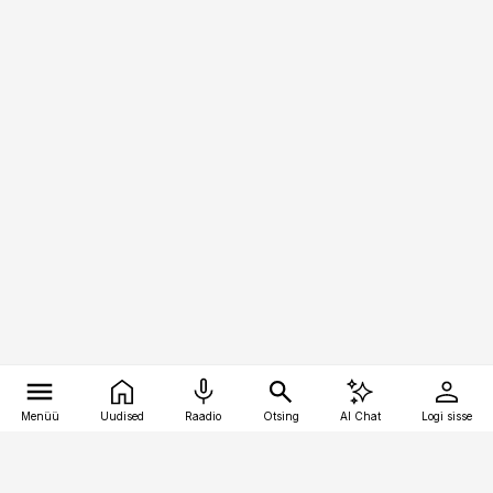
Menüü
Uudised
Raadio
Otsing
AI Chat
Logi sisse