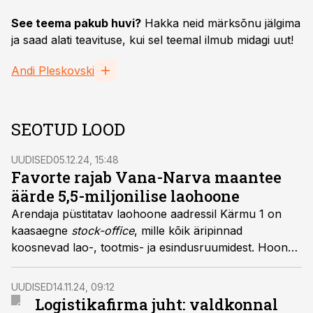
See teema pakub huvi?
Hakka neid märksõnu jälgima
ja saad alati teavituse, kui sel teemal ilmub midagi uut!
Andi Pleskovski
SEOTUD LOOD
UUDISED
05.12.24, 15:48
Favorte rajab Vana-Narva maantee
äärde 5,5-miljonilise laohoone
Arendaja püstitatav laohoone aadressil Kärmu 1 on
kaasaegne
stock-office
, mille kõik äripinnad
koosnevad lao-, tootmis- ja esindusruumidest. Hoone
arhitekt on
Jüri Pilliroog arhitektuuribüroost LOOB
Projekt
.
UUDISED
14.11.24, 09:12
Logistikafirma juht: valdkonnal