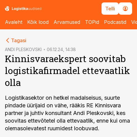
Telli
Avaleht
Kõik lood
Arvamused
TOPid
Podcastid
Vi
cebook
Tagasi
Twitter)
ANDI PLESKOVSKI
06.12.24, 14:38
Kinnisvaraekspert soovitab
kedIn
logistikafirmadel ettevaatlik
ail
olla
k
Logistikasektor on hetkel madalseisus, suurte
pindade üürijaid on vähe, rääkis RE Kinnisvara
partner ja juhtiv konsultant Andi Pleskovski, kes
soovitas ettevõtetel olla ettevaatlik, enne kui oma
olemasolevatest ruumidest loobuvad.