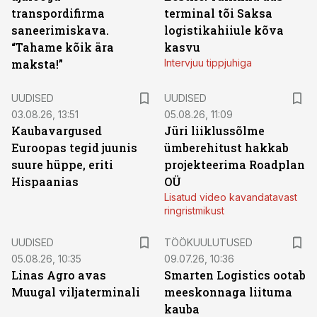
transpordifirma
terminal tõi Saksa
saneerimiskava.
logistikahiiule kõva
“Tahame kõik ära
kasvu
maksta!”
Intervjuu tippjuhiga
UUDISED
UUDISED
03.08.26, 13:51
05.08.26, 11:09
Kaubavargused
Jüri liiklussõlme
Euroopas tegid juunis
ümberehitust hakkab
suure hüppe, eriti
projekteerima Roadplan
Hispaanias
OÜ
Lisatud video kavandatavast
ringristmikust
ST
UUDISED
TÖÖKUULUTUSED
05.08.26, 10:35
09.07.26, 10:36
Linas Agro avas
Smarten Logistics ootab
Muugal viljaterminali
meeskonnaga liituma
kauba