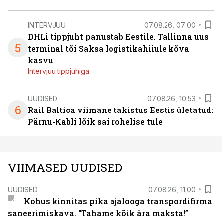
INTERVJUU
07.08.26, 07:00
DHLi tippjuht panustab Eestile. Tallinna uus
5
terminal tõi Saksa logistikahiiule kõva
kasvu
Intervjuu tippjuhiga
UUDISED
07.08.26, 10:53
6
Rail Baltica viimane takistus Eestis ületatud:
Pärnu-Kabli lõik sai rohelise tule
VIIMASED UUDISED
UUDISED
07.08.26, 11:00
Kohus kinnitas pika ajalooga transpordifirma
saneerimiskava. “Tahame kõik ära maksta!”