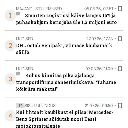
MAJANDUSTULEMUSED
05.08.26, 07:51
1
Smarten Logisticsi käive langes 15% ja
puhaskahjum keris juba üle 1,3 miljoni euro
UUDISED
27.07.26, 17:18
2
DHL ostab Venipaki, viimase kaubamärk
säilib
UUDISED
07.08.26, 11:00
Kohus kinnitas pika ajalooga
3
transpordifirma saneerimiskava. “Tahame
kõik ära maksta!”
SISUTURUNDUS
21.07.26, 09:50
ST
Kui lihtsalt kaubikust ei piisa: Mercedes-
4
Benz Sprinter sõidutab noori Eesti
motokrossitalente