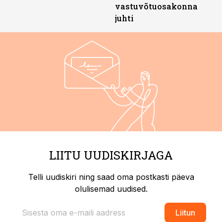
vastuvõtuosakonna
juhti
LIITU UUDISKIRJAGA
Telli uudiskiri ning saad oma postkasti päeva
olulisemad uudised.
Liitun