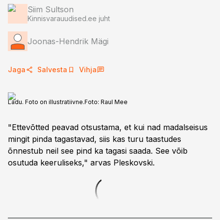
Siim Sultson
Kinnisvarauudised.ee juht
Joonas-Hendrik Mägi
Jaga
Salvesta
Vihja
Ladu. Foto on illustratiivne.
Foto:
Raul Mee
"Ettevõtted peavad otsustama, et kui nad madalseisus
mingit pinda tagastavad, siis kas turu taastudes
õnnestub neil see pind ka tagasi saada. See võib
osutuda keeruliseks," arvas Pleskovski.