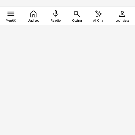
Menüü
Uudised
Raadio
Otsing
AI Chat
Logi sisse
Vana-Lõuna 39/1, 19094 Tallinn
(+372) 667 0111
logistikauudised@logistikauudised.ee
Telli
Reklaam
Firmast
Sisu kasutamisõigused
Ajakirjaniku
eetikakoodeks
Üldtingimused
Privaatsustingimused
Küpsiste poliitika
KKK