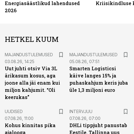
Energiasäästlikud lahendused
Kriisikindluse
2026
HETKEL KUUM
MAJANDUSTULEMUSED
MAJANDUSTULEMUSED
03.08.26, 14:25
05.08.26, 07:51
Uut juhti otsiv Via 3L
Smarten Logisticsi
ärikasum kosus, aga
käive langes 15% ja
joone alla jäi enam kui
puhaskahjum keris juba
miljon kahjumit. “Oli
üle 1,3 miljoni euro
keerukas”
UUDISED
INTERVJUU
07.08.26, 11:00
07.08.26, 07:00
Kohus kinnitas pika
DHLi tippjuht panustab
ajalooga
Eestile. Tallinna uus