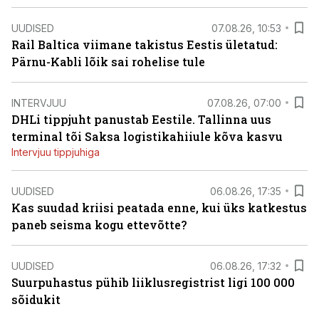
UUDISED
07.08.26, 10:53
Rail Baltica viimane takistus Eestis ületatud:
Pärnu-Kabli lõik sai rohelise tule
INTERVJUU
07.08.26, 07:00
DHLi tippjuht panustab Eestile. Tallinna uus
terminal tõi Saksa logistikahiiule kõva kasvu
Intervjuu tippjuhiga
UUDISED
06.08.26, 17:35
Kas suudad kriisi peatada enne, kui üks katkestus
paneb seisma kogu ettevõtte?
UUDISED
06.08.26, 17:32
Suurpuhastus pühib liiklusregistrist ligi 100 000
sõidukit