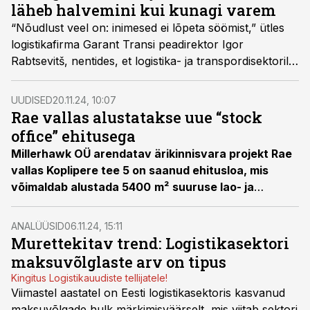
läheb halvemini kui kunagi varem
“Nõudlust veel on: inimesed ei lõpeta söömist,” ütles
logistikafirma Garant Transi peadirektor Igor
Rabtsevitš, nentides, et logistika- ja transpordisektoril
läheb praegu paraku halvemini kui kunagi varem.
UUDISED
20.11.24, 10:07
Rae vallas alustatakse uue “stock
office” ehitusega
Millerhawk OÜ arendatav ärikinnisvara projekt Rae
vallas
Koplipere tee 5
on saanud ehitusloa, mis
võimaldab alustada 5400
m²
suuruse lao- ja
tootmishoone
ehitustegevusega
.
ANALÜÜSID
06.11.24, 15:11
Murettekitav trend: Logistikasektori
maksuvõlglaste arv on tipus
Kingitus Logistikauudiste tellijatele!
Viimastel aastatel on Eesti logistikasektoris kasvanud
maksuvõlgade hulk märkimisväärselt, mis viitab sektori