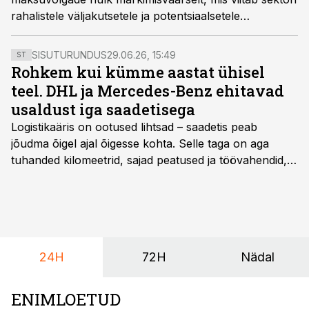
rahalistele väljakutsetele ja potentsiaalsetele
krediidiriskidele.
SISUTURUNDUS
29.06.26, 15:49
ST
Rohkem kui kümme aastat ühisel
teel. DHL ja Mercedes-Benz ehitavad
usaldust iga saadetisega
Logistikaäris on ootused lihtsad – saadetis peab
jõudma õigel ajal õigesse kohta. Selle taga on aga
tuhanded kilomeetrid, sajad peatused ja töövahendid,
mille peale peab saama alati kindel olla. Just seepärast
on DHL usaldanud Mercedes-Benzi tarbesõidukeid
juba enam kui kümme aastat ning koostöö Vehoga on
selle aja jooksul kujunenud oluliseks osaks ettevõtte
igapäevasest tööst.
24H
72H
Nädal
ENIMLOETUD