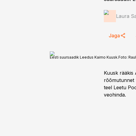
Laura S
Jaga
Eesti suursaadik Leedus Kaimo Kuusk.
Foto:
Rau
Kuusk rääkis 
rõõmutunnet v
teel Leetu Poo
veohinda.