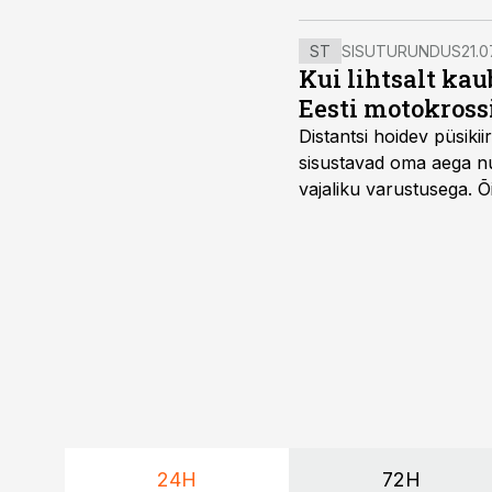
ST
SISUTURUNDUS
21.0
Kui lihtsalt kau
Eesti motokross
Distantsi hoidev püsik
sisustavad oma aega nu
vajaliku varustusega. 
maailmameistrivõistluse
24H
72H