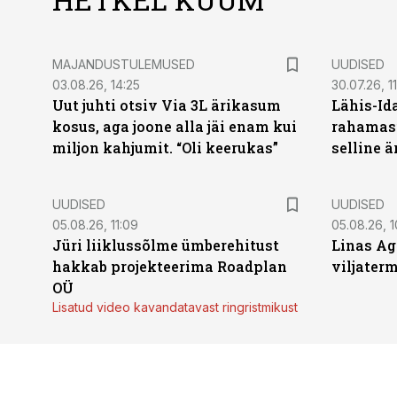
MAJANDUSTULEMUSED
UUDISED
03.08.26, 14:25
30.07.26, 11
Uut juhti otsiv Via 3L ärikasum
Lähis-Id
kosus, aga joone alla jäi enam kui
rahamasi
miljon kahjumit. “Oli keerukas”
selline ä
UUDISED
UUDISED
05.08.26, 11:09
05.08.26, 1
Jüri liiklussõlme ümberehitust
Linas Ag
hakkab projekteerima Roadplan
viljaterm
OÜ
Lisatud video kavandatavast ringristmikust