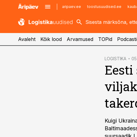
aripaev.ee
toostusuudised.ee
kaub
kaubandus.ee
imelineajalugu.ee
kinnisvarauudised.ee
imelineteadus.ee
Avaleht
Kõik lood
Arvamused
TOPid
Podcasti
cebook
LOGISTIKA
05.
Eesti
Twitter)
kedIn
vilja
ail
taker
k
Kuigi Ukraina
Baltimaadess
suursaadik 