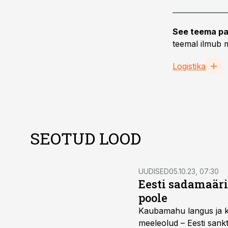
See teema pa
teemal ilmub m
Logistika
SEOTUD LOOD
UUDISED
05.10.23, 07:30
Eesti sadamaäri
poole
Kaubamahu langus ja ko
meeleolud – Eesti sankts