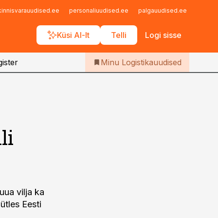
Iseteenindus
kinnisvarauudised.ee
personaliuudised.ee
palgauudised.ee
finant
Telli Logistikauudised
Küsi AI-lt
Telli
Logi sisse
ister
Minu Logistikauudised
li
uua vilja ka
ütles Eesti