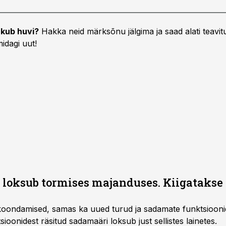
kub huvi?
Hakka neid märksõnu jälgima ja saad alati teavitu
idagi uut!
 loksub tormises majanduses. Kiigatakse 
ondamised, samas ka uued turud ja sadamate funktsioonid,
ioonidest räsitud sadamaäri loksub just sellistes lainetes.