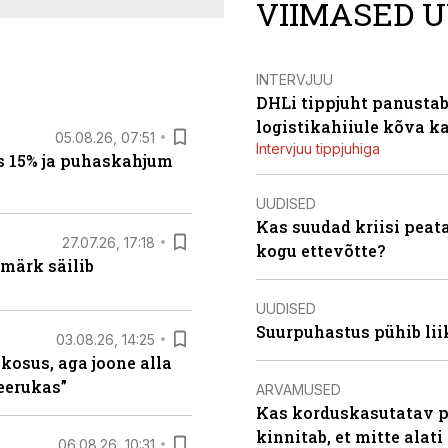
VIIMASED U
INTERVJUU
DHLi tippjuht panustab 
logistikahiiule kõva k
05.08.26, 07:51
Intervjuu tippjuhiga
s 15% ja puhaskahjum
UUDISED
Kas suudad kriisi peat
27.07.26, 17:18
kogu ettevõtte?
märk säilib
UUDISED
Suurpuhastus pühib liik
03.08.26, 14:25
 kosus, aga joone alla
keerukas”
ARVAMUSED
Kas korduskasutatav p
kinnitab, et mitte alati
06.08.26, 10:31