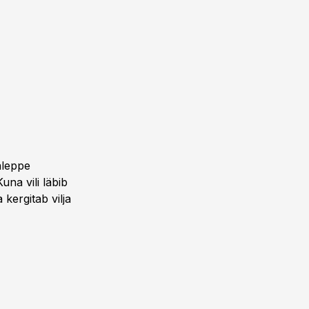
aleppe
na vili läbib
 kergitab vilja