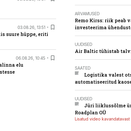
ARVAMUSED
Remo Kirss: riik peab v
investeerima ühendust
03.08.26, 13:51
s suure hüppe, eriti
UUDISED
Air Baltic tühistab talv
06.08.26, 10:45
alinna elu
SAATED
stesse
Logistika valest ot
automatiseeritud kaos
UUDISED
Jüri liiklussõlme 
Roadplan OÜ
Lisatud video kavandatavast r