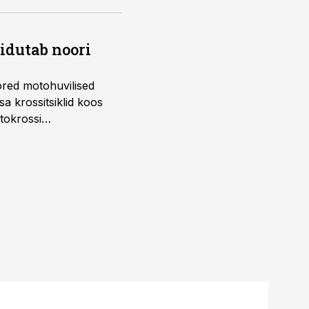
õidutab noori
ored motohuvilised
a krossitsiklid koos
tokrossi