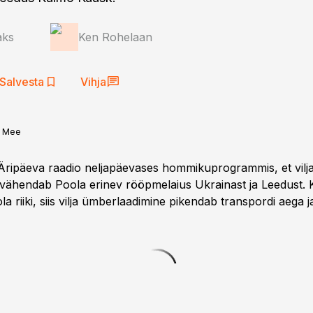
aks
Ken Rohelaan
Salvesta
Vihja
l Mee
Äripäeva raadio neljapäevases hommikuprogrammis, et vilj
ähendab Poola erinev rööpmelaius Ukrainast ja Leedust. Ku
la riiki, siis vilja ümberlaadimine pikendab transpordi aega ja