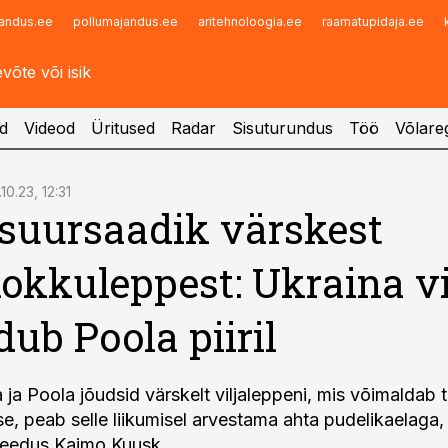
andus.ee
pollumajandus.ee
aritehnoloogia.ee
raamatupidaja.ee
Infopank
Radar
d
Videod
Üritused
Radar
Sisuturundus
Töö
Võlareg
10.23, 12:31
 suursaadik värskest
kokkuleppest: Ukraina vi
dub Poola piiril
 ja Poola jõudsid värskelt viljaleppeni, mis võimaldab t
e, peab selle liikumisel arvestama ahta pudelikaelaga, 
Leedus Kaimo Kuusk.