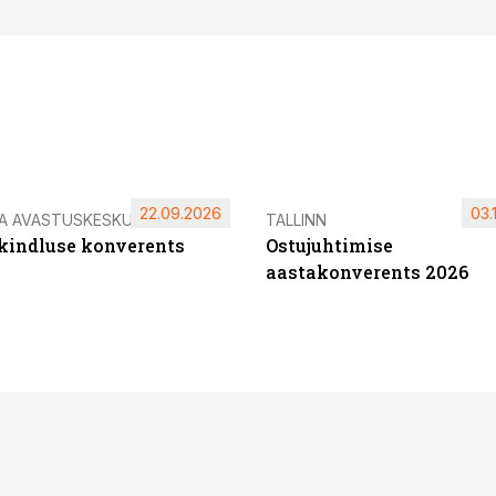
22.09.2026
03.
IA AVASTUSKESKUS
TALLINN
ikindluse konverents
Ostujuhtimise
aastakonverents 2026