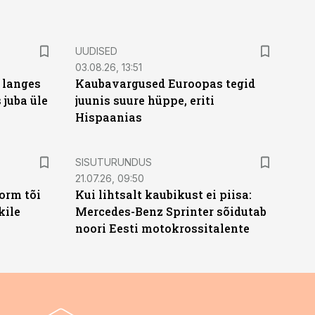
UUDISED
03.08.26, 13:51
 langes
Kaubavargused Euroopas tegid
 juba üle
juunis suure hüppe, eriti
Hispaanias
ST
SISUTURUNDUS
21.07.26, 09:50
orm tõi
Kui lihtsalt kaubikust ei piisa:
kile
Mercedes-Benz Sprinter sõidutab
noori Eesti motokrossitalente