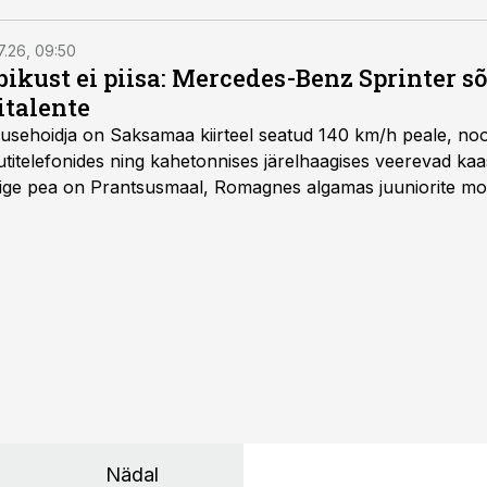
7.26, 09:50
bikust ei piisa: Mercedes-Benz Sprinter s
italente
iirusehoidja on Saksamaa kiirteel seatud 140 km/h peale, no
titelefonides ning kahetonnises järelhaagises veerevad kaas
Õige pea on Prantsusmaal, Romagnes algamas juuniorite mo
d.
Nädal