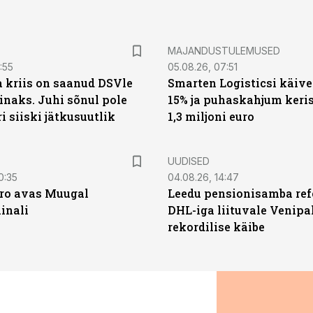
MAJANDUSTULEMUSED
:55
05.08.26, 07:51
a kriis on saanud DSVle
Smarten Logisticsi käive
naks. Juhi sõnul pole
15% ja puhaskahjum keris
ri siiski jätkusuutlik
1,3 miljoni euro
UUDISED
0:35
04.08.26, 14:47
ro avas Muugal
Leedu pensionisamba ref
inali
DHL-iga liituvale Venipa
rekordilise käibe