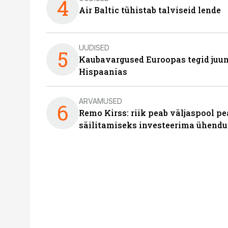
4
Air Baltic tühistab talviseid lende
UUDISED
5
Kaubavargused Euroopas tegid juuni
Hispaanias
ARVAMUSED
6
Remo Kirss: riik peab väljaspool pe
säilitamiseks investeerima ühendu