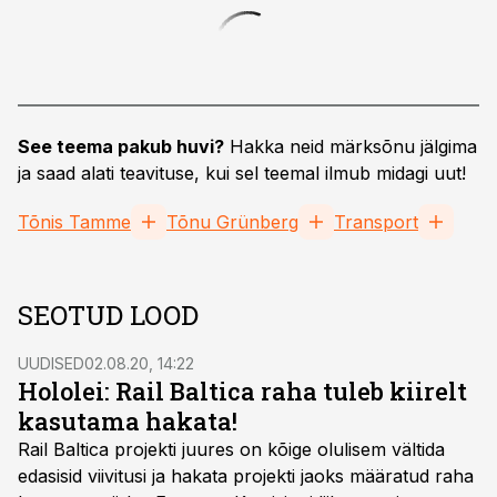
See teema pakub huvi?
Hakka neid märksõnu jälgima
ja saad alati teavituse, kui sel teemal ilmub midagi uut!
Tõnis Tamme
Tõnu Grünberg
Transport
SEOTUD LOOD
UUDISED
02.08.20, 14:22
Hololei: Rail Baltica raha tuleb kiirelt
kasutama hakata!
Rail Baltica projekti juures on kõige olulisem vältida
edasisid viivitusi ja hakata projekti jaoks määratud raha