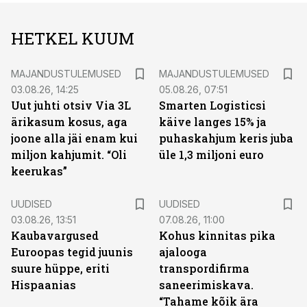
HETKEL KUUM
MAJANDUSTULEMUSED
MAJANDUSTULEMUSED
03.08.26, 14:25
05.08.26, 07:51
Uut juhti otsiv Via 3L
Smarten Logisticsi
ärikasum kosus, aga
käive langes 15% ja
joone alla jäi enam kui
puhaskahjum keris juba
miljon kahjumit. “Oli
üle 1,3 miljoni euro
keerukas”
UUDISED
UUDISED
03.08.26, 13:51
07.08.26, 11:00
Kaubavargused
Kohus kinnitas pika
Euroopas tegid juunis
ajalooga
suure hüppe, eriti
transpordifirma
Hispaanias
saneerimiskava.
“Tahame kõik ära