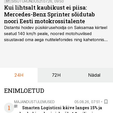
SISUTURUNDUS
21.07.26, 09:50
ST
Kui lihtsalt kaubikust ei piisa:
Mercedes-Benz Sprinter sõidutab
noori Eesti motokrossitalente
Distantsi hoidev püsikiirusehoidja on Saksamaa kiirteel
seatud 140 km/h peale, noored motohuvilised
sisustavad oma aega nutitelefonides ning kahetonnises
järelhaagises veerevad kaasa krossitsiklid koos vajaliku
varustusega. Õige pea on Prantsusmaal, Romagnes
algamas juuniorite motokrossi
maailmameistrivõistlused.
24H
72H
Nädal
ENIMLOETUD
MAJANDUSTULEMUSED
05.08.26, 07:51
1
Smarten Logisticsi käive langes 15% ja