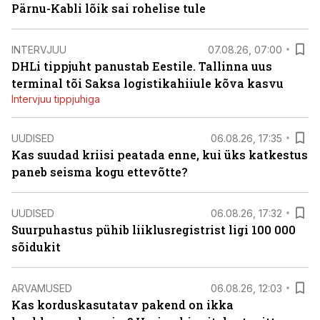
Pärnu-Kabli lõik sai rohelise tule
INTERVJUU
07.08.26, 07:00
DHLi tippjuht panustab Eestile. Tallinna uus
terminal tõi Saksa logistikahiiule kõva kasvu
Intervjuu tippjuhiga
UUDISED
06.08.26, 17:35
Kas suudad kriisi peatada enne, kui üks katkestus
paneb seisma kogu ettevõtte?
UUDISED
06.08.26, 17:32
Suurpuhastus pühib liiklusregistrist ligi 100 000
sõidukit
ARVAMUSED
06.08.26, 12:03
Kas korduskasutatav pakend on ikka