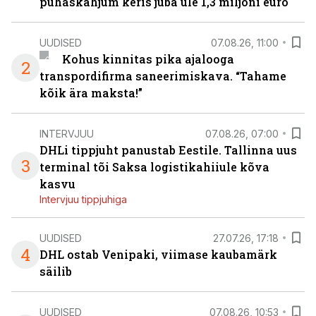
puhaskahjum keris juba üle 1,3 miljoni euro
UUDISED
07.08.26, 11:00
Kohus kinnitas pika ajalooga
2
transpordifirma saneerimiskava. “Tahame
kõik ära maksta!”
INTERVJUU
07.08.26, 07:00
DHLi tippjuht panustab Eestile. Tallinna uus
3
terminal tõi Saksa logistikahiiule kõva
kasvu
Intervjuu tippjuhiga
UUDISED
27.07.26, 17:18
4
DHL ostab Venipaki, viimase kaubamärk
säilib
UUDISED
07.08.26, 10:53