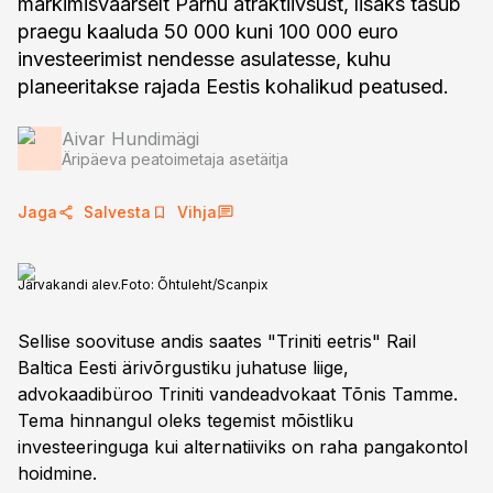
märkimisväärselt Pärnu atraktiivsust, lisaks tasub
praegu kaaluda 50 000 kuni 100 000 euro
investeerimist nendesse asulatesse, kuhu
planeeritakse rajada Eestis kohalikud peatused.
Aivar Hundimägi
Äripäeva peatoimetaja asetäitja
Jaga
Salvesta
Vihja
Järvakandi alev.
Foto:
Õhtuleht/Scanpix
Sellise soovituse andis saates "Triniti eetris" Rail
Baltica Eesti ärivõrgustiku juhatuse liige,
advokaadibüroo Triniti vandeadvokaat Tõnis Tamme.
Tema hinnangul oleks tegemist mõistliku
investeeringuga kui alternatiiviks on raha pangakontol
hoidmine.