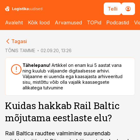
Telli
Avaleht
Kõik lood
Arvamused
TOPid
Podcastid
Vi
cebook
Tagasi
Twitter)
TÕNIS TAMME
02.09.20, 13:26
kedIn
Tähelepanu!
Artikkel on enam kui 5 aastat vana
ning kuulub väljaande digitaalsesse arhiivi.
ail
Väljaanne ei uuenda ega kaasajasta arhiveeritud
sisu, mistõttu võib olla vajalik kaasaegsete
k
allikatega tutvumine
Kuidas hakkab Rail Baltic
mõjutama eestlaste elu?
Rail Baltica raudtee valmimine suurendab