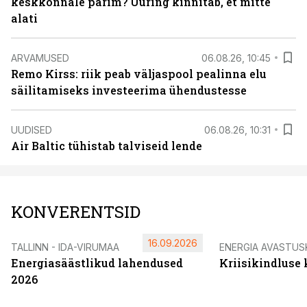
keskkonnale parim? Uuring kinnitab, et mitte
alati
ARVAMUSED
06.08.26, 10:45
Remo Kirss: riik peab väljaspool pealinna elu
säilitamiseks investeerima ühendustesse
UUDISED
06.08.26, 10:31
Air Baltic tühistab talviseid lende
KONVERENTSID
16.09.2026
TALLINN - IDA-VIRUMAA
ENERGIA AVASTUS
Energiasäästlikud lahendused
Kriisikindluse
2026