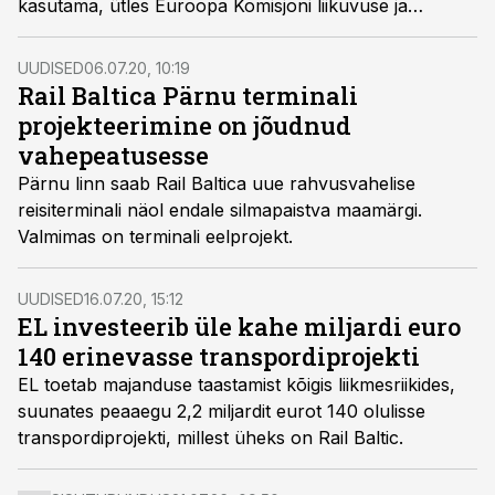
kasutama, ütles Euroopa Komisjoni liikuvuse ja
transpordi peadirektoraadi peadirektor Henrik Hololei
Läti rahvusringhäälingule.
UUDISED
06.07.20, 10:19
Rail Baltica Pärnu terminali
projekteerimine on jõudnud
vahepeatusesse
Pärnu linn saab Rail Baltica uue rahvusvahelise
reisiterminali näol endale silmapaistva maamärgi.
Valmimas on terminali eelprojekt.
UUDISED
16.07.20, 15:12
EL investeerib üle kahe miljardi euro
140 erinevasse transpordiprojekti
EL toetab majanduse taastamist kõigis liikmesriikides,
suunates peaaegu 2,2 miljardit eurot 140 olulisse
transpordiprojekti, millest üheks on Rail Baltic.