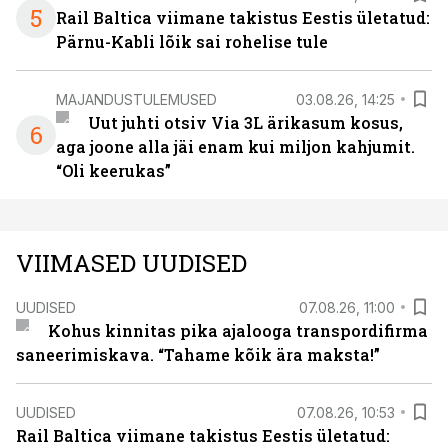
5
Rail Baltica viimane takistus Eestis ületatud:
Pärnu-Kabli lõik sai rohelise tule
MAJANDUSTULEMUSED
03.08.26, 14:25
Uut juhti otsiv Via 3L ärikasum kosus,
6
aga joone alla jäi enam kui miljon kahjumit.
“Oli keerukas”
VIIMASED UUDISED
UUDISED
07.08.26, 11:00
Kohus kinnitas pika ajalooga transpordifirma
saneerimiskava. “Tahame kõik ära maksta!”
UUDISED
07.08.26, 10:53
Rail Baltica viimane takistus Eestis ületatud: