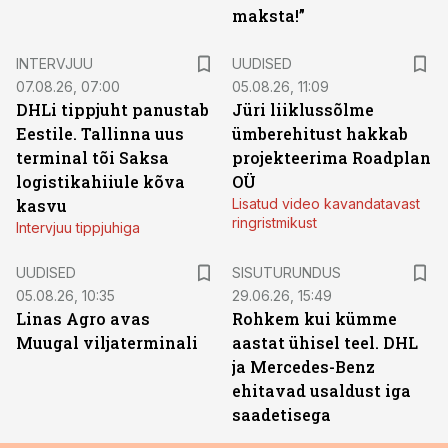
maksta!”
INTERVJUU
UUDISED
07.08.26, 07:00
05.08.26, 11:09
DHLi tippjuht panustab
Jüri liiklussõlme
Eestile. Tallinna uus
ümberehitust hakkab
terminal tõi Saksa
projekteerima Roadplan
logistikahiiule kõva
OÜ
kasvu
Lisatud video kavandatavast
ringristmikust
Intervjuu tippjuhiga
ST
UUDISED
SISUTURUNDUS
05.08.26, 10:35
29.06.26, 15:49
Linas Agro avas
Rohkem kui kümme
Muugal viljaterminali
aastat ühisel teel. DHL
ja Mercedes-Benz
ehitavad usaldust iga
saadetisega