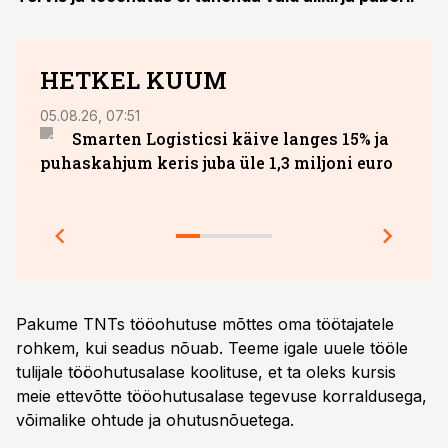
HETKEL KUUM
05.08.26, 07:51
27.07.
Smarten Logisticsi käive langes 15% ja
DHL 
puhaskahjum keris juba üle 1,3 miljoni euro
säili
Pakume TNTs tööohutuse mõttes oma töötajatele
rohkem, kui seadus nõuab. Teeme igale uuele tööle
tulijale tööohutusalase koolituse, et ta oleks kursis
meie ettevõtte tööohutusalase tegevuse korraldusega,
võimalike ohtude ja ohutusnõuetega.