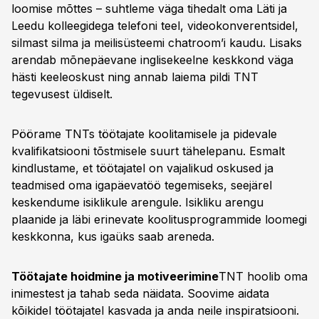
loomise mõttes – suhtleme väga tihedalt oma Läti ja
Leedu kolleegidega telefoni teel, videokonverentsidel,
silmast silma ja meilisüsteemi chatroom’i kaudu. Lisaks
arendab mõnepäevane inglisekeelne keskkond väga
hästi keeleoskust ning annab laiema pildi TNT
tegevusest üldiselt.
Pöörame TNTs töötajate koolitamisele ja pidevale
kvalifikatsiooni tõstmisele suurt tähelepanu. Esmalt
kindlustame, et töötajatel on vajalikud oskused ja
teadmised oma igapäevatöö tegemiseks, seejärel
keskendume isiklikule arengule. Isikliku arengu
plaanide ja läbi erinevate koolitusprogrammide loomegi
keskkonna, kus igaüks saab areneda.
Töötajate hoidmine ja motiveerimine
TNT hoolib oma
inimestest ja tahab seda näidata. Soovime aidata
kõikidel töötajatel kasvada ja anda neile inspiratsiooni.