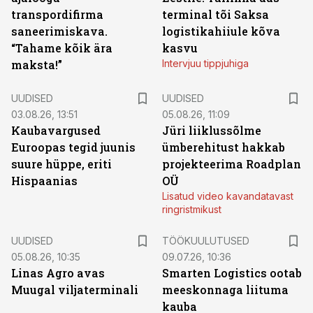
transpordifirma
terminal tõi Saksa
saneerimiskava.
logistikahiiule kõva
“Tahame kõik ära
kasvu
maksta!”
Intervjuu tippjuhiga
UUDISED
UUDISED
03.08.26, 13:51
05.08.26, 11:09
Kaubavargused
Jüri liiklussõlme
Euroopas tegid juunis
ümberehitust hakkab
suure hüppe, eriti
projekteerima Roadplan
Hispaanias
OÜ
Lisatud video kavandatavast
ringristmikust
ST
UUDISED
TÖÖKUULUTUSED
05.08.26, 10:35
09.07.26, 10:36
Linas Agro avas
Smarten Logistics ootab
Muugal viljaterminali
meeskonnaga liituma
kauba