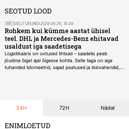
SEOTUD LOOD
SISUTURUNDUS
29.06.26, 15:49
ST
Rohkem kui kümme aastat ühisel
teel. DHL ja Mercedes-Benz ehitavad
usaldust iga saadetisega
Logistikaäris on ootused lihtsad – saadetis peab
jõudma õigel ajal õigesse kohta. Selle taga on aga
tuhanded kilomeetrid, sajad peatused ja töövahendid,
mille peale peab saama alati kindel olla. Just seepärast
on DHL usaldanud Mercedes-Benzi tarbesõidukeid
juba enam kui kümme aastat ning koostöö Vehoga on
selle aja jooksul kujunenud oluliseks osaks ettevõtte
igapäevasest tööst.
24H
72H
Nädal
ENIMLOETUD