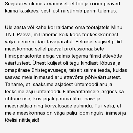
Seejuures oleme arvamusel, et töö ja rõõm peavad
käima käsikäes, sest just nii sünnib parim tulemus.
Üle aasta või kahe korraldame oma töötajatele Minu
TNT Päeva, mil läheme kõik koos töökeskkonnast
välja teeme midagi tavapäratut. Eelmisel sügisel pidid
meeskonnad sellel päeval professionaalsete
filmioperaatorite abiga valmis tegema filmid ettevõtte
väärtustest. Ühest küljest oli tegu kindlasti lõbusa ja
omapärase ühistegevusega, teisalt saime teada, kuidas
saavad meie inimesed aru ettevõtte põhiväärtustest.
Tahame, et saaksime asjadest ühtemoodi aru ja
teeksime asju ühtemoodi. Filmiväntamisele järgnes ka
õhtune osa, kus jagati parima filmi, nais- ja
meesnäitleja ning kõrvalosade auhindu. Tuli välja, et
meie meeskonnas on väga palju loomingulisi inimesi ja
tõelisi näitlejaid!