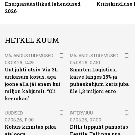
Energiasäästlikud lahendused
Kriisikindluse
2026
HETKEL KUUM
MAJANDUSTULEMUSED
MAJANDUSTULEMUSED
03.08.26, 14:25
05.08.26, 07:51
Uut juhti otsiv Via 3L
Smarten Logisticsi
ärikasum kosus, aga
käive langes 15% ja
joone alla jäi enam kui
puhaskahjum keris juba
miljon kahjumit. “Oli
üle 1,3 miljoni euro
keerukas”
UUDISED
INTERVJUU
07.08.26, 11:00
07.08.26, 07:00
Kohus kinnitas pika
DHLi tippjuht panustab
ajalooga
Eestile. Tallinna uus