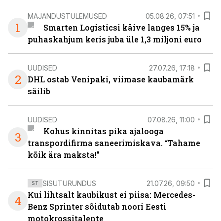
MAJANDUSTULEMUSED
05.08.26, 07:51
1
Smarten Logisticsi käive langes 15% ja
puhaskahjum keris juba üle 1,3 miljoni euro
UUDISED
27.07.26, 17:18
2
DHL ostab Venipaki, viimase kaubamärk
säilib
UUDISED
07.08.26, 11:00
Kohus kinnitas pika ajalooga
3
transpordifirma saneerimiskava. “Tahame
kõik ära maksta!”
SISUTURUNDUS
21.07.26, 09:50
ST
Kui lihtsalt kaubikust ei piisa: Mercedes-
4
Benz Sprinter sõidutab noori Eesti
motokrossitalente