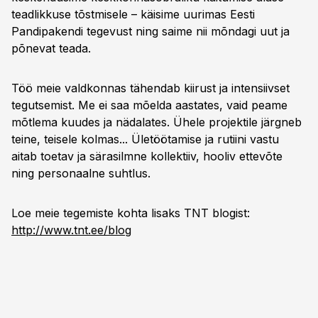
teadlikkuse tõstmisele – käisime uurimas Eesti
Pandipakendi tegevust ning saime nii mõndagi uut ja
põnevat teada.
Töö meie valdkonnas tähendab kiirust ja intensiivset
tegutsemist. Me ei saa mõelda aastates, vaid peame
mõtlema kuudes ja nädalates. Ühele projektile järgneb
teine, teisele kolmas... Ületöötamise ja rutiini vastu
aitab toetav ja särasilmne kollektiiv, hooliv ettevõte
ning personaalne suhtlus.
Loe meie tegemiste kohta lisaks TNT blogist:
http://www.tnt.ee/blog