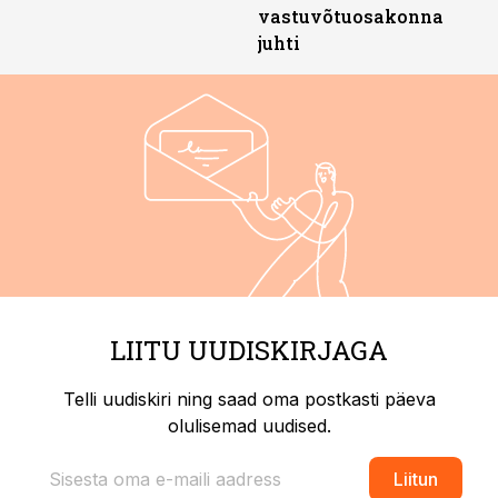
vastuvõtuosakonna
juhti
LIITU UUDISKIRJAGA
Telli uudiskiri ning saad oma postkasti päeva
olulisemad uudised.
Liitun