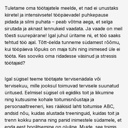
Tuletame oma töötajatele meelde, et nad ei unustaks
kiiretel ja intensiivsetel tööpäevadel puhkepause
pidada ja silmi puhata – peab võtma aega, et selga
sirutada ja aknast lennukeid vaadata. Ja vaade on meil
tõesti suurepärane! Igal juhul üritame nii, et töö saaks
tehtud töö ajal. Tõtt-öelda tunneme südamest rõõmu,
kui tööpäeva lõpuks on maja tühi ning inimesed üle ei
tööta. Kes sooviks oma ridadesse väsinud ja stressis
töötajaid?
Igal sügisel teeme töötajate tervisenädala või
tervisekuu, mille jooksul toimuvad tervisele suunatud
üritused. Eelmisel sügisel oli egiidiks toit ja liikumine
ning kutsusime kohale toitumisnõustaja ja
personaaltreeneri, kes rääkisid lahti toitumise ABC,
andsid nõu, kuidas alustada treeninguid, kuidas toit ja
trenn kokku panna ning panid inimestele südamele, et
enda eest hoolitsemine on oluline. Muide, see toimis