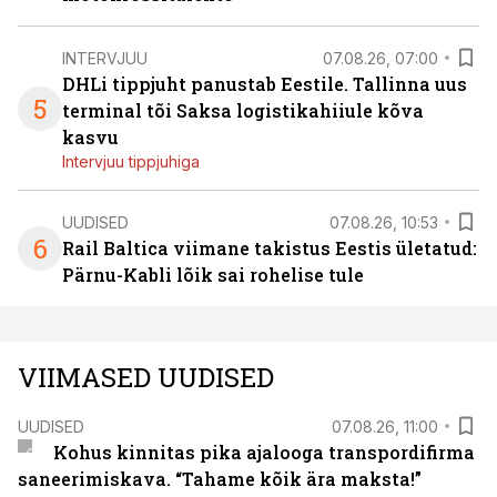
INTERVJUU
07.08.26, 07:00
DHLi tippjuht panustab Eestile. Tallinna uus
5
terminal tõi Saksa logistikahiiule kõva
kasvu
Intervjuu tippjuhiga
UUDISED
07.08.26, 10:53
6
Rail Baltica viimane takistus Eestis ületatud:
Pärnu-Kabli lõik sai rohelise tule
VIIMASED UUDISED
UUDISED
07.08.26, 11:00
Kohus kinnitas pika ajalooga transpordifirma
saneerimiskava. “Tahame kõik ära maksta!”