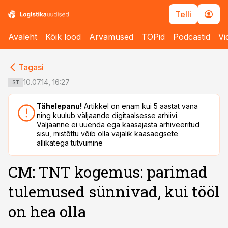
Telli
Avaleht
Kõik lood
Arvamused
TOPid
Podcastid
Vi
cebook
cebook
Tagasi
Twitter)
Twitter)
10.07.14, 16:27
ST
kedIn
kedIn
Tähelepanu!
Artikkel on enam kui 5 aastat vana
ning kuulub väljaande digitaalsesse arhiivi.
ail
ail
Väljaanne ei uuenda ega kaasajasta arhiveeritud
sisu, mistõttu võib olla vajalik kaasaegsete
k
k
allikatega tutvumine
CM: TNT kogemus: parimad
tulemused sünnivad, kui tööl
on hea olla