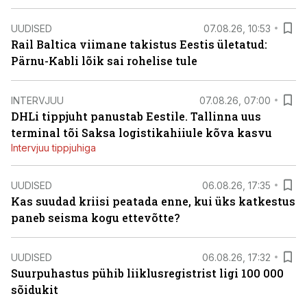
UUDISED
07.08.26, 10:53
Rail Baltica viimane takistus Eestis ületatud:
Pärnu-Kabli lõik sai rohelise tule
INTERVJUU
07.08.26, 07:00
DHLi tippjuht panustab Eestile. Tallinna uus
terminal tõi Saksa logistikahiiule kõva kasvu
Intervjuu tippjuhiga
UUDISED
06.08.26, 17:35
Kas suudad kriisi peatada enne, kui üks katkestus
paneb seisma kogu ettevõtte?
UUDISED
06.08.26, 17:32
Suurpuhastus pühib liiklusregistrist ligi 100 000
sõidukit