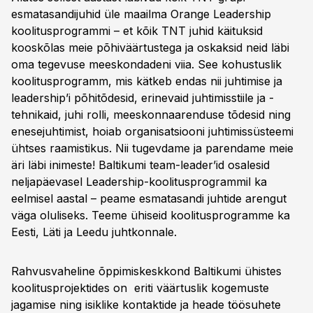
esmatasandijuhid üle maailma Orange Leadership
koolitusprogrammi – et kõik TNT juhid käituksid
kooskõlas meie põhiväärtustega ja oskaksid neid läbi
oma tegevuse meeskondadeni viia. See kohustuslik
koolitusprogramm, mis kätkeb endas nii juhtimise ja
leadership’i põhitõdesid, erinevaid juhtimisstiile ja -
tehnikaid, juhi rolli, meeskonnaarenduse tõdesid ning
enesejuhtimist, hoiab organisatsiooni juhtimissüsteemi
ühtses raamistikus. Nii tugevdame ja parendame meie
äri läbi inimeste! Baltikumi team-leader’id osalesid
neljapäevasel Leadership-koolitusprogrammil ka
eelmisel aastal – peame esmatasandi juhtide arengut
väga oluliseks. Teeme ühiseid koolitusprogramme ka
Eesti, Läti ja Leedu juhtkonnale.
Rahvusvaheline õppimiskeskkond Baltikumi ühistes
koolitusprojektides on eriti väärtuslik kogemuste
jagamise ning isiklike kontaktide ja heade töösuhete