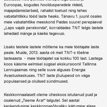
Euroopas, kogudes hooldusperedele riideid,
majapidamistarbeid, rahalist toetust ning tehes
vabatahtlikku tööd laste heaks. Tänavu 1. juunil osales
meie vabatahtlike meeskond Paides suurel perepäeval
„Laps vajab perekonda“, korraldades TNT telgis lastele
lahedaid mänge ja käelisi tegevusi.
Lisaks teistele lastele mõtleme ka meie töötajate laste
peale. Muide, 2013. aasta oli meil TNT-s tõeline
lasteaasta - meie töötajatel sai kokku 100 last. Lastega
koos käisime eelmisel sügisel ekskursioonil Tallinna
Lennujaamas ning selle suve alguses Energia
Avastuskeskuses. TNT laste jõulupeod on väga
populaarsed ja olulised sündmused.
Keskkonnaalaselt oleme üheskoos istutanud puid ja
osalenud „Teeme Ära!“ talgutel. Sel aastal
keskendusime keskkonnasõbraliku käitumise alase