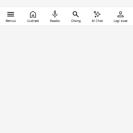
Menüü
Uudised
Raadio
Otsing
AI Chat
Logi sisse
Vana-Lõuna 39/1, 19094 Tallinn
(+372) 667 0111
logistikauudised@logistikauudised.ee
Telli
Reklaam
Firmast
Sisu kasutamisõigused
Ajakirjaniku
eetikakoodeks
Üldtingimused
Privaatsustingimused
Küpsiste poliitika
KKK