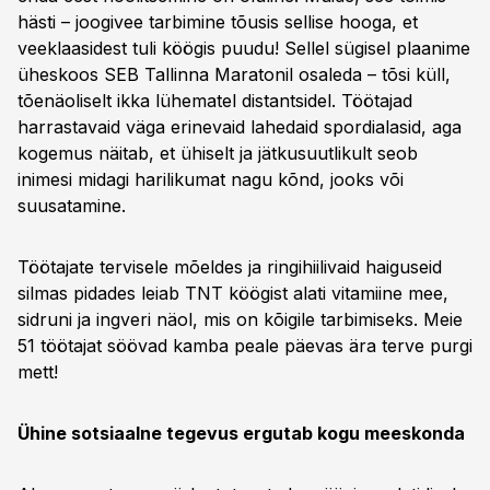
hästi – joogivee tarbimine tõusis sellise hooga, et
veeklaasidest tuli köögis puudu! Sellel sügisel plaanime
üheskoos SEB Tallinna Maratonil osaleda – tõsi küll,
tõenäoliselt ikka lühematel distantsidel. Töötajad
harrastavaid väga erinevaid lahedaid spordialasid, aga
kogemus näitab, et ühiselt ja jätkusuutlikult seob
inimesi midagi harilikumat nagu kõnd, jooks või
suusatamine.
Töötajate tervisele mõeldes ja ringihiilivaid haiguseid
silmas pidades leiab TNT köögist alati vitamiine mee,
sidruni ja ingveri näol, mis on kõigile tarbimiseks. Meie
51 töötajat söövad kamba peale päevas ära terve purgi
mett!
Ühine sotsiaalne tegevus ergutab kogu meeskonda