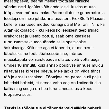
meestepäeva, peame meeles töötajate isiklikke
sündmuseid. Igaüks võib anda ideid, kuidas muuta
tööpäevad mõnusamaks. Parim üllatuste generaator ja
teostaja on meie juhtkonna assistent Rio-Steffi Plaaser,
kellel ei saa uued mõtted kunagi otsa! Meil on TNTs ka
Aitäh-šokolaadid - kui keegi kolleegidest teeb midagi
erakordset ja ületab ootusi, saab oma kaaslase
tunnustamiseks teda tänada selle spetsiaalse
šokolaadiga.Kõik see aga ei tähenda, et me ainult
lõbutseksime tööl. Jäätisesöömine, mõnus
muusikapala või naistepäeva üllatus võib võtta aega
umbes 10 minutit, kuid annab positiivse annuse muidu
nii tavalisse kiiresse päeva. Meie jaoks on väga tähtis
töö ja eraelu tasakaal. Töötajatel on pered ja nii palju
lahedaid hobisid, et nende vaba aeg on limiteeritud ja
kallis ning seega on hea teha lahedaid asju koos
tööpäeva sees.
Tervis ja tööohutus ei tähenda vaid allkirja paberil