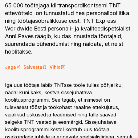
65 000 töötajaga kiirtranspordikontserni TNT
ettevõtteid on tunnustatud hea personalipoliitika
ning töötajasõbralikkuse eest. TNT Express
Worldwide Eesti personali- ja kvaliteedispetsialist
Anni Paves räägib, kuidas innustada töötajaid,
suurendada pühendumist ning näidata, et neist
hoolitakse.
Jaga
Salvesta
Vihja
Iga uus töötaja läbib TNTsse tööle tulles põhjaliku,
nädal kuni kaks, kestva sissejuhatava
koolitusprogrammi. See tagab, et inimesel on
tulevasest tööst ja töökohast reaalne ettekujutus,
vajalikud oskused ja teadmised ning talle saavad
selgeks TNT vaated ja eesmärgid. Sissejuhatava
koolitusprogrammi kestel kohtub uus töötaja
osakondade juhtide ja erinevate spetsialistidega, samuti