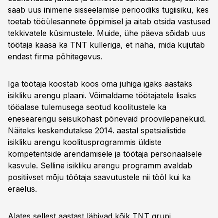
saab uus inimene sisseelamise perioodiks tugiisiku, kes
toetab tööülesannete õppimisel ja aitab otsida vastused
tekkivatele küsimustele. Muide, ühe päeva sõidab uus
töötaja kaasa ka TNT kulleriga, et näha, mida kujutab
endast firma põhitegevus.
Iga töötaja koostab koos oma juhiga igaks aastaks
isikliku arengu plaani. Võimaldame töötajatele lisaks
tööalase tulemusega seotud koolitustele ka
enesearengu seisukohast põnevaid proovilepanekuid.
Näiteks keskendutakse 2014. aastal spetsialistide
isikliku arengu koolitusprogrammis üldiste
kompetentside arendamisele ja töötaja personaalsele
kasvule. Selline isikliku arengu programm avaldab
positiivset mõju töötaja saavutustele nii tööl kui ka
eraelus.
Alates sellest aastast läbivad kõik TNT grupi