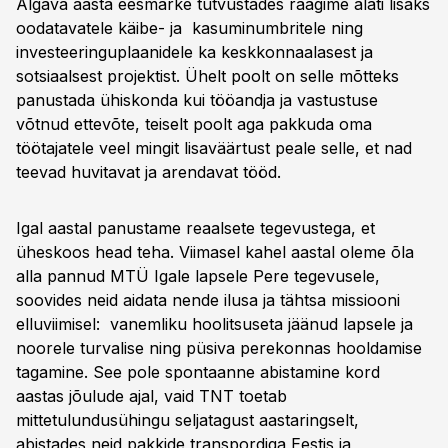
Algava aasta eesmärke tutvustades räägime alati lisaks
oodatavatele käibe- ja kasuminumbritele ning
investeeringuplaanidele ka keskkonnaalasest ja
sotsiaalsest projektist. Ühelt poolt on selle mõtteks
panustada ühiskonda kui tööandja ja vastustuse
võtnud ettevõte, teiselt poolt aga pakkuda oma
töötajatele veel mingit lisaväärtust peale selle, et nad
teevad huvitavat ja arendavat tööd.
Igal aastal panustame reaalsete tegevustega, et
üheskoos head teha. Viimasel kahel aastal oleme õla
alla pannud MTÜ Igale lapsele Pere tegevusele,
soovides neid aidata nende ilusa ja tähtsa missiooni
elluviimisel: vanemliku hoolitsuseta jäänud lapsele ja
noorele turvalise ning püsiva perekonnas hooldamise
tagamine. See pole spontaanne abistamine kord
aastas jõulude ajal, vaid TNT toetab
mittetulundusühingu seljatagust aastaringselt,
abistades neid pakkide transpordiga Eestis ja