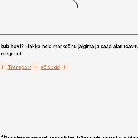
kub huvi?
Hakka neid märksõnu jälgima ja saad alati teavitu
idagi uut!
Transport
sõidukid