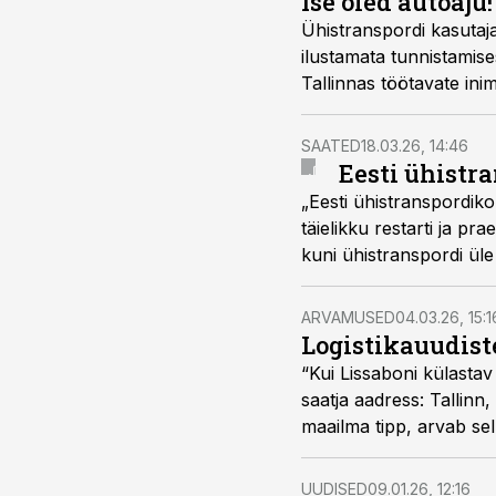
Ise oled autoaju
Ühistranspordi kasuta
ilustamata tunnistamise
Tallinnas töötavate inim
SAATED
18.03.26, 14:46
Eesti ühistr
„Eesti ühistranspordik
täielikku restarti ja p
kuni ühistranspordi üle
„Transport ja liikuvus 
raadiosaates.
ARVAMUSED
04.03.26, 15:1
Logistikauudiste
“Kui Lissaboni külastav 
saatja aadress: Tallinn
maailma tipp, arvab sell
nendib logistikauudise
UUDISED
09.01.26, 12:16