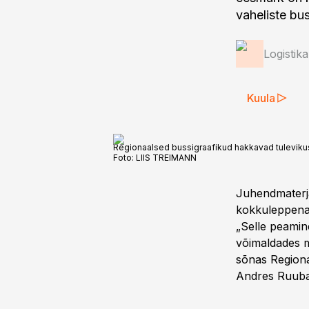
vaheliste bu
Logistik
Kuula
Regionaalsed bussigraafikud hakkavad tulevikus a
Foto:
LIIS TREIMANN
Juhendmaterja
kokkuleppena 
„Selle peamine
võimaldades mä
sõnas Regiona
Andres Ruuba