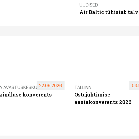
UUDISED
Air Baltic tühistab talv
22.09.2026
03.
IA AVASTUSKESKUS
TALLINN
ikindluse konverents
Ostujuhtimise
aastakonverents 2026