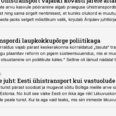
! Ühistransport vajabki kõvasti järele ait
jate arvu kasvule pööramine algab praeguse ühistranspord
st ning sama sirgelt nentimisest, et kuniks olukord ei muutu
este jaoks selgelt mõistlikum valik, kirjutab Äripäev juhtkirja
anspordi laupkokkupõrge poliitikaga
orraldus vajab pärast keskerakonna korraldatud „tasuta“ tr
raegu plaanitav reform on pigem süsteemiuuendus, mis ei muu
 otsustamine on poliitikute kätes.“ Selline oli läinud nädala
2026“ lühikokkuvõte ja sama tõdeti ka värskes „Logistikauudi
6
 juht: Eesti ühistransport kui vastuolude
turist pärast soodsat ja mugavat sõitu Boltiga meilile arve sa
, Estonia. No küll see väike Eesti on ikka äge riik! Liikuvus
e peale turist. Kui ta aga vaid teaks, mis siin inimeste liikuv
d.ee teemaveebi juht Tõnu Tramm.