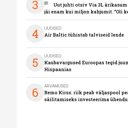
3
Uut juhti otsiv Via 3L ärikasum
jäi enam kui miljon kahjumit. “Oli 
UUDISED
4
Air Baltic tühistab talviseid lende
UUDISED
5
Kaubavargused Euroopas tegid juuni
Hispaanias
ARVAMUSED
6
Remo Kirss: riik peab väljaspool pe
säilitamiseks investeerima ühendu