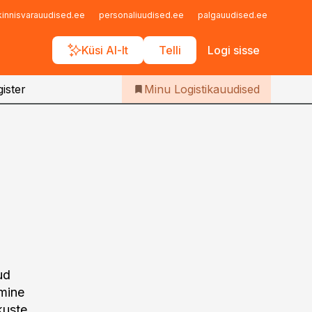
Iseteenindus
kinnisvarauudised.ee
personaliuudised.ee
palgauudised.ee
finant
Telli Logistikauudised
Küsi AI-lt
Telli
Logi sisse
ister
Minu Logistikauudised
ud
amine
kuste