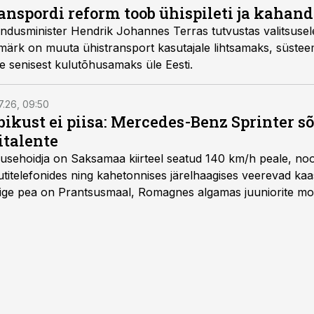
anspordi reform toob ühispileti ja kahan
andusminister Hendrik Johannes Terras tutvustas valitsusel
smärk on muuta ühistransport kasutajale lihtsamaks, süstee
e senisest kulutõhusamaks üle Eesti.
7.26, 09:50
bikust ei piisa: Mercedes-Benz Sprinter s
italente
iirusehoidja on Saksamaa kiirteel seatud 140 km/h peale, no
titelefonides ning kahetonnises järelhaagises veerevad kaas
Õige pea on Prantsusmaal, Romagnes algamas juuniorite mo
d.