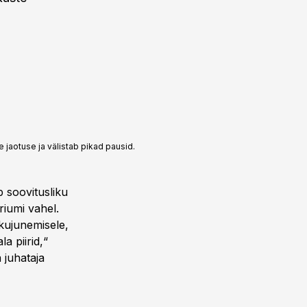
 jaotuse ja välistab pikad pausid.
 soovitusliku
riumi vahel.
akujunemisele,
a piirid,“
 juhataja