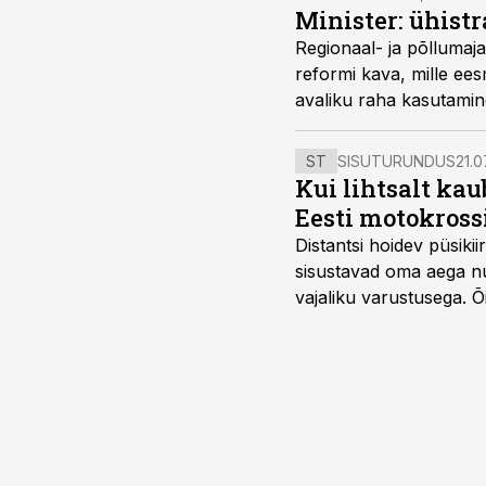
Minister: ühistr
Regionaal- ja põllumaj
reformi kava, mille ee
avaliku raha kasutamin
ST
SISUTURUNDUS
21.0
Kui lihtsalt kau
Eesti motokross
Distantsi hoidev püsik
sisustavad oma aega nu
vajaliku varustusega. 
maailmameistrivõistluse