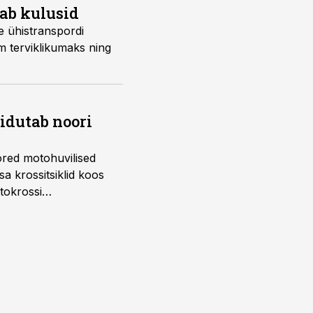
dab kulusid
e ühistranspordi
m terviklikumaks ning
õidutab noori
ored motohuvilised
a krossitsiklid koos
tokrossi