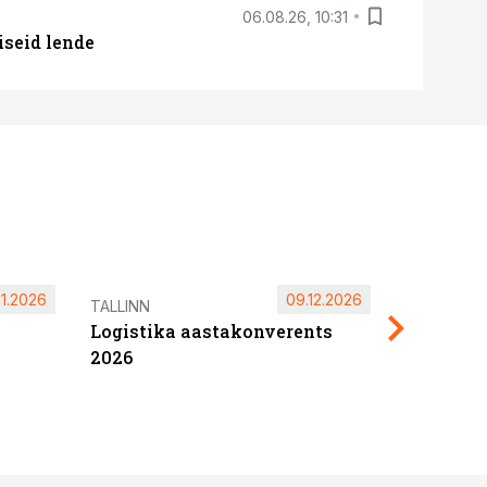
06.08.26, 10:31
iseid lende
11.2026
09.12.2026
Pärnu ta
TALLINN
Logistika aastakonverents
2027
2026