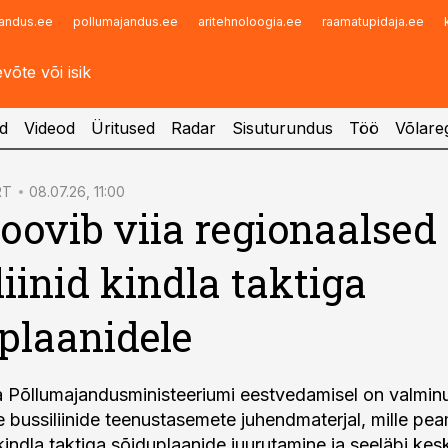
andus.ee
pollumajandus.ee
aritehnoloogia.ee
raamatupidaja.ee
Infopank
Radar
d
Videod
Üritused
Radar
Sisuturundus
Töö
Võlareg
RT
08.07.26, 11:00
soovib viia regionaalsed
liinid kindla taktiga
plaanidele
a Põllumajandusministeeriumi eestvedamisel on valmin
e bussiliinide teenustasemete juhendmaterjal, mille pe
indla taktiga sõiduplaanide juurutamine ja seeläbi kes