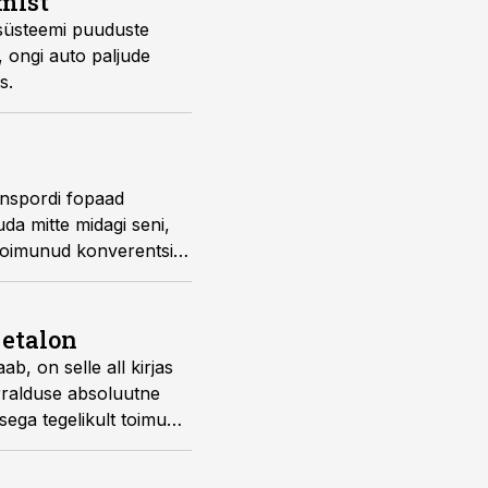
amist
isüsteemi puuduste
, ongi auto paljude
s.
anspordi fopaad
da mitte midagi seni,
l toimunud konverentsi
sed eetris“
 etalon
ab, on selle all kirjas
korralduse absoluutne
usega tegelikult toimub,”