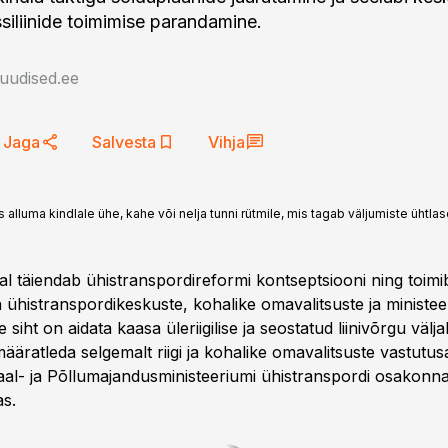
ssiliinide toimimise parandamine.
auudised.ee
Jaga
Salvesta
Vihja
lluma kindlale ühe, kahe või nelja tunni rütmile, mis tagab väljumiste ühtlase
l täiendab ühistranspordireformi kontseptsiooni ning toimib
ühistranspordikeskuste, kohalike omavalitsuste ja ministee
 siht on aidata kaasa üleriigilise ja seostatud liinivõrgu välj
äratleda selgemalt riigi ja kohalike omavalitsuste vastutusal
al- ja Põllumajandusministeeriumi ühistranspordi osakonna
s.