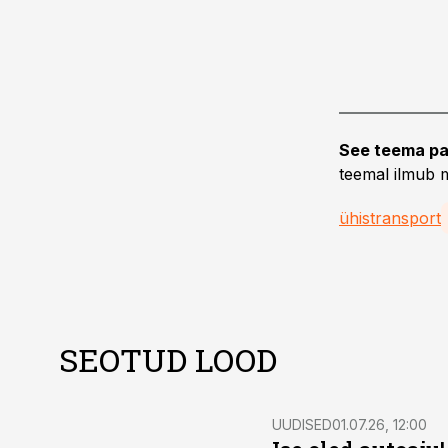
See teema pa
teemal ilmub m
ühistransport
SEOTUD LOOD
UUDISED
01.07.26, 12:00