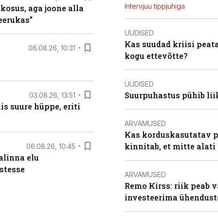
Intervjuu tippjuhiga
 kosus, aga joone alla
keerukas”
UUDISED
Kas suudad kriisi peat
06.08.26, 10:31
kogu ettevõtte?
UUDISED
Suurpuhastus pühib liik
03.08.26, 13:51
s suure hüppe, eriti
ARVAMUSED
Kas korduskasutatav p
kinnitab, et mitte alati
06.08.26, 10:45
alinna elu
stesse
ARVAMUSED
Remo Kirss: riik peab v
investeerima ühendust