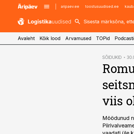
aripaev.ee
toostusuudised.ee
kaub
kaubandus.ee
imelineajalugu.ee
kinnisvarauudised.ee
imelineteadus.ee
Avaleht
Kõik lood
Arvamused
TOPid
Podcasti
cebook
SÕIDUKID
30.
Romud
Twitter)
kedIn
seits
ail
viis o
k
Möödunud näd
Piirivalveam
vaadati üle 