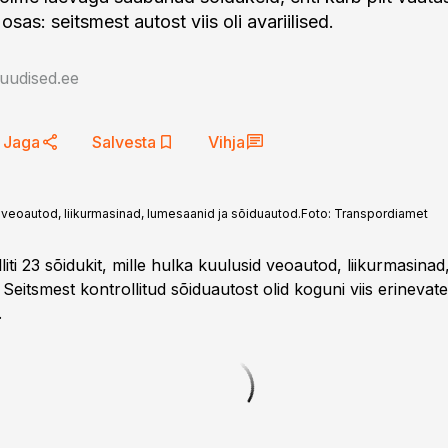
sas: seitsmest autost viis oli avariilised.
auudised.ee
Jaga
Salvesta
Vihja
id veoautod, liikurmasinad, lumesaanid ja sõiduautod.
Foto:
Transpordiamet
iti 23 sõidukit, mille hulka kuulusid veoautod, liikurmasina
 Seitsmest kontrollitud sõiduautost olid koguni viis erinevate
.