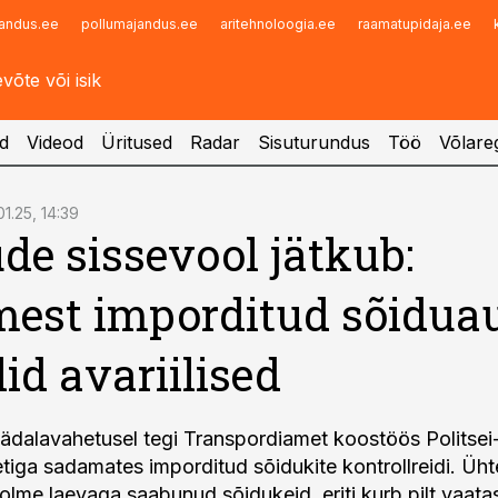
andus.ee
pollumajandus.ee
aritehnoloogia.ee
raamatupidaja.ee
Infopank
Radar
d
Videod
Üritused
Radar
Sisuturundus
Töö
Võlareg
01.25, 14:39
e sissevool jätkub:
mest imporditud sõidua
lid avariilised
alavahetusel tegi Transpordiamet koostöös Politsei-
etiga sadamates imporditud sõidukite kontrollreidi. Üh
kolme laevaga saabunud sõidukeid, eriti kurb pilt vaata