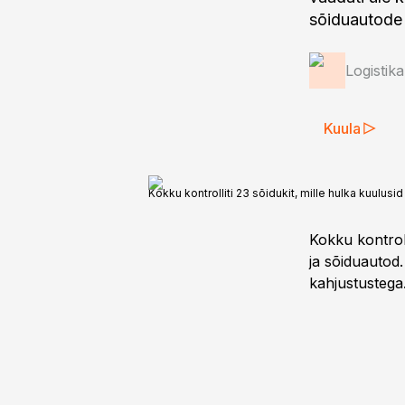
sõiduautode o
Logistik
Kuula
Kokku kontrolliti 23 sõidukit, mille hulka kuulus
Kokku kontroll
ja sõiduautod.
kahjustustega