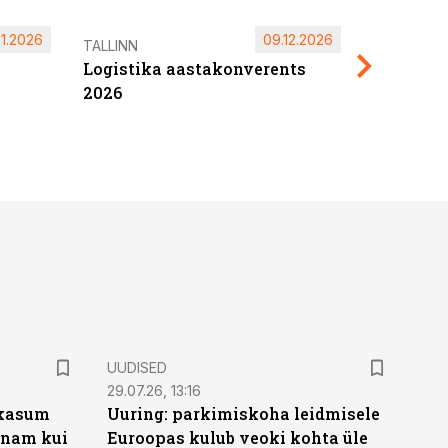
11.2026
09.12.2026
Pärnu ta
TALLINN
Logistika aastakonverents
2027
2026
UUDISED
29.07.26, 13:16
rikasum
Uuring: parkimiskoha leidmisele
 enam kui
Euroopas kulub veoki kohta üle