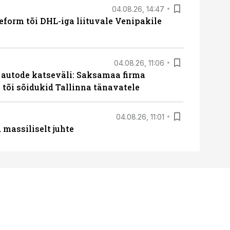
04.08.26, 14:47
form tõi DHL-iga liituvale Venipakile
04.08.26, 11:06
e autode katseväli: Saksamaa firma
a tõi sõidukid Tallinna tänavatele
04.08.26, 11:01
massiliselt juhte