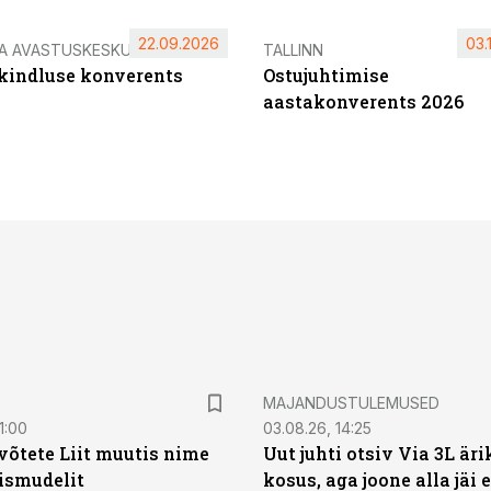
22.09.2026
03.
IA AVASTUSKESKUS
TALLINN
ikindluse konverents
Ostujuhtimise
aastakonverents 2026
MAJANDUSTULEMUSED
1:00
03.08.26, 14:25
võtete Liit muutis nime
Uut juhti otsiv Via 3L ä
mismudelit
kosus, aga joone alla jäi