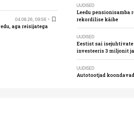
UUDISED
Leedu pensionisamba re
rekordilise käibe
04.08.26, 09:56
edu, aga reisijatega
UUDISED
Eestist sai isejuhtivat
investeeris 3 miljonit j
UUDISED
Autotootjad koondavad 