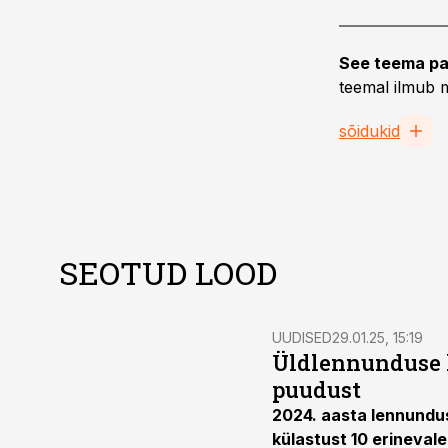
See teema pa
teemal ilmub m
sõidukid
SEOTUD LOOD
UUDISED
29.01.25, 15:19
Üldlennunduse k
puudust
2024. aasta lennundus
külastust 10 erinevale