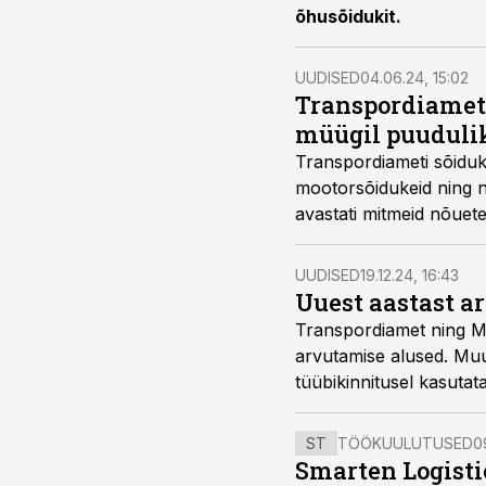
õhusõidukit.
UUDISED
04.06.24, 15:02
Transpordiameti 
müügil puuduli
Transpordiameti sõiduki
mootorsõidukeid ning n
avastati mitmeid nõuetel
UUDISED
19.12.24, 16:43
Uuest aastast a
Transpordiamet ning M
arvutamise alused. Muu
tüübikinnitusel kasuta
arvutamiseks.
ST
TÖÖKUULUTUSED
0
Smarten Logist