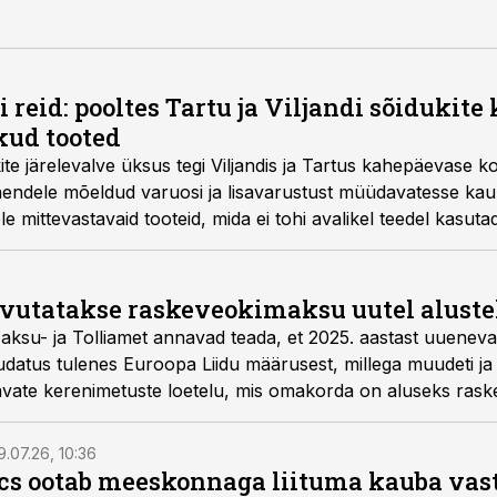
reid: pooltes Tartu ja Viljandi sõidukite
kud tooted
te järelevalve üksus tegi Viljandis ja Tartus kahepäevase kon
endele mõeldud varuosi ja lisavarustust müüdavatesse kau
e mittevastavaid tooteid, mida ei tohi avalikel teedel kasuta
rvutatakse raskeveokimaksu uutel aluste
aksu- ja Tolliamet annavad teada, et 2025. aastast uuene
datus tulenes Euroopa Liidu määrusest, millega muudeti ja t
tavate kerenimetuste loetelu, mis omakorda on aluseks ra
9.07.26, 10:36
ics ootab meeskonnaga liituma kauba va