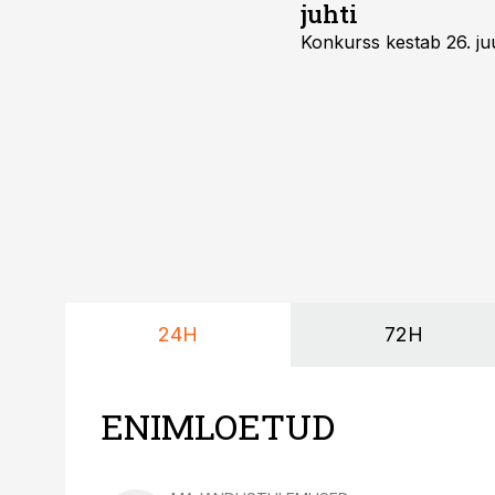
juhti
Konkurss kestab 26. juu
24H
72H
ENIMLOETUD