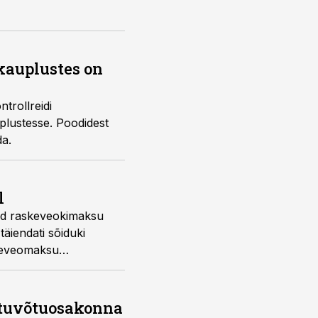
 kauplustes on
trollreidi
plustesse. Poodidest
da.
l
vad raskeveokimaksu
äiendati sõiduki
skeveomaksu
stuvõtuosakonna