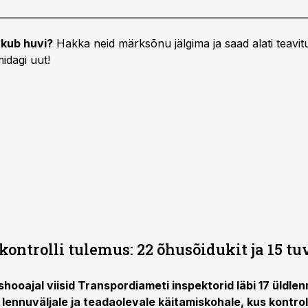
kub huvi?
Hakka neid märksõnu jälgima ja saad alati teavitu
idagi uut!
ontrolli tulemus: 22 õhusõidukit ja 15 tu
hooajal viisid Transpordiameti inspektorid läbi 17 üldle
 lennuväljale ja teadaolevale käitamiskohale, kus kontrol