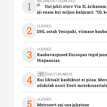
MAJANDUSTULEMUSED
1
Uut juhti otsiv Via 3L ärikasum
jäi enam kui miljon kahjumit. “Oli 
UUDISED
2
DHL ostab Venipaki, viimase kauba
UUDISED
3
Kaubavargused Euroopas tegid juuni
Hispaanias
ST
SISUTURUNDUS
4
Kui lihtsalt kaubikust ei piisa: Me
sõidutab noori Eesti motokrossital
UUDISED
5
Metrosert sai uue juhatuse