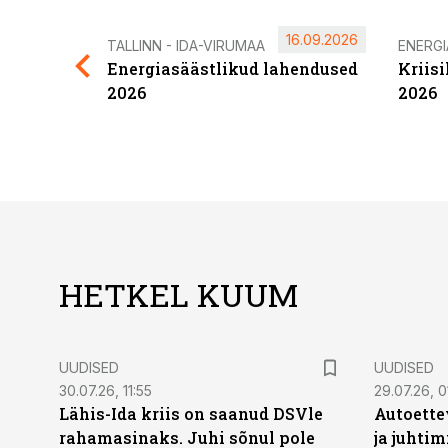
16.09.2026
TALLINN - IDA-VIRUMAA
ENERG
Energiasäästlikud lahendused
Kriis
2026
2026
HETKEL KUUM
UUDISED
UUDISED
30.07.26, 11:55
29.07.26, 0
Lähis-Ida kriis on saanud DSVle
Autoette
rahamasinaks. Juhi sõnul pole
ja juhti