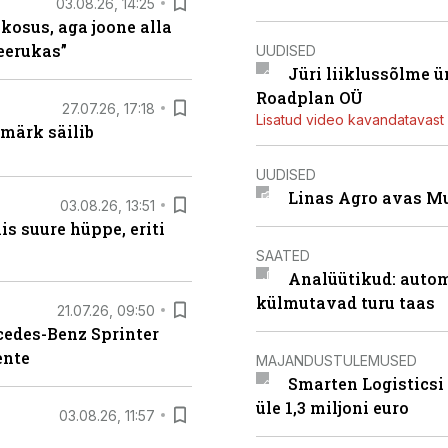
03.08.26, 14:25
 kosus, aga joone alla
keerukas”
UUDISED
Jüri liiklussõlme 
Roadplan OÜ
27.07.26, 17:18
Lisatud video kavandatavast r
märk säilib
UUDISED
Linas Agro avas Mu
03.08.26, 13:51
s suure hüppe, eriti
SAATED
Analüütikud: auto
külmutavad turu taas
21.07.26, 09:50
rcedes-Benz Sprinter
ente
MAJANDUSTULEMUSED
Smarten Logisticsi
üle 1,3 miljoni euro
03.08.26, 11:57