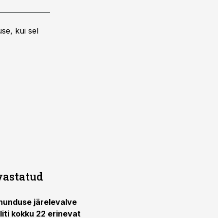
se, kui sel
vastatud
nnunduse järelevalve
liti kokku 22 erinevat