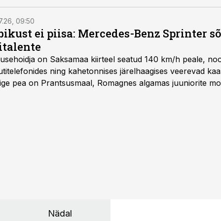
7.26, 09:50
bikust ei piisa: Mercedes-Benz Sprinter s
italente
iirusehoidja on Saksamaa kiirteel seatud 140 km/h peale, no
titelefonides ning kahetonnises järelhaagises veerevad kaas
Õige pea on Prantsusmaal, Romagnes algamas juuniorite mo
d.
Nädal