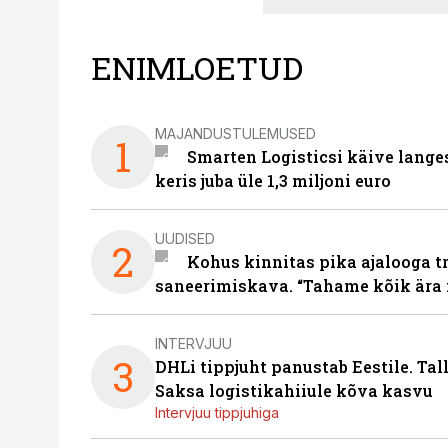
ENIMLOETUD
MAJANDUSTULEMUSED
1
Smarten Logisticsi käive lange
keris juba üle 1,3 miljoni euro
UUDISED
2
Kohus kinnitas pika ajalooga t
saneerimiskava. “Tahame kõik ära 
INTERVJUU
3
DHLi tippjuht panustab Eestile. Tal
Saksa logistikahiiule kõva kasvu
Intervjuu tippjuhiga