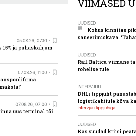
VIIMASED U
UUDISED
Kohus kinnitas pik
saneerimiskava. “Taha
05.08.26, 07:51
s 15% ja puhaskahjum
UUDISED
Rail Baltica viimane ta
rohelise tule
07.08.26, 11:00
ranspordifirma
maksta!”
INTERVJUU
DHLi tippjuht panustab 
logistikahiiule kõva k
07.08.26, 07:00
Intervjuu tippjuhiga
linna uus terminal tõi
UUDISED
Kas suudad kriisi peat