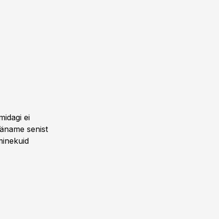
idagi ei
Täname senist
minekuid