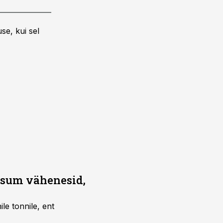
se, kui sel
asum vähenesid,
e tonnile, ent