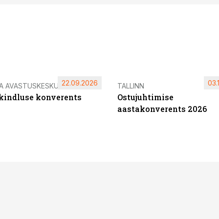
22.09.2026
03.
IA AVASTUSKESKUS
TALLINN
ikindluse konverents
Ostujuhtimise
aastakonverents 2026