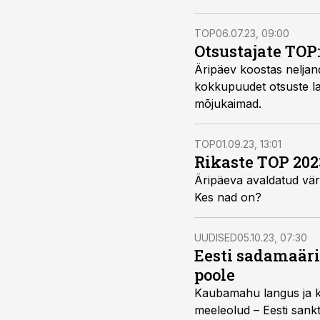
TOP
06.07.23, 09:00
Otsustajate TOP:
Äripäev koostas neljand
kokkupuudet otsuste la
mõjukaimad.
TOP
01.09.23, 13:01
Rikaste TOP 2023
Äripäeva avaldatud värs
Kes nad on?
UUDISED
05.10.23, 07:30
Eesti sadamaäri
poole
Kaubamahu langus ja ko
meeleolud – Eesti sankts