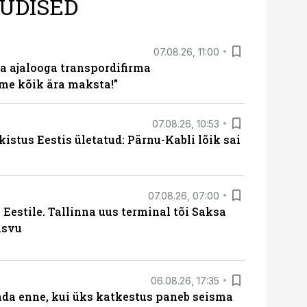
UDISED
07.08.26, 11:00
a ajalooga transpordifirma
me kõik ära maksta!”
07.08.26, 10:53
kistus Eestis ületatud: Pärnu-Kabli lõik sai
07.08.26, 07:00
Eestile. Tallinna uus terminal tõi Saksa
asvu
06.08.26, 17:35
ada enne, kui üks katkestus paneb seisma