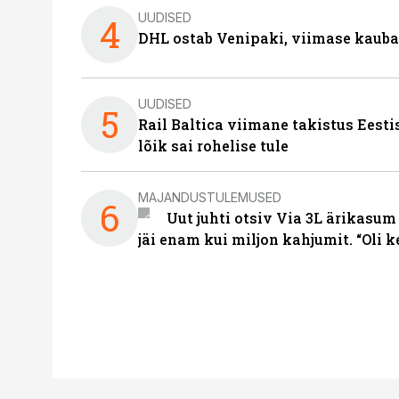
UUDISED
4
DHL ostab Venipaki, viimase kauba
UUDISED
5
Rail Baltica viimane takistus Eesti
lõik sai rohelise tule
MAJANDUSTULEMUSED
6
Uut juhti otsiv Via 3L ärikasum
jäi enam kui miljon kahjumit. “Oli 