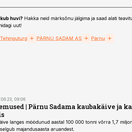
kub huvi?
Hakka neid märksõnu jälgima ja saad alati teavitu
idagi uut!
Tehinguturg
PÄRNU SADAM AS
Pärnu
.06.23, 09:06
emused | Pärnu Sadama kaubakäive ja k
is
e langes möödunud aastal 100 000 tonni võrra 1,7 miljonil
, selgub majandusaasta aruandest.