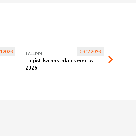
11.2026
09.12.2026
Pärnu ta
TALLINN
Logistika aastakonverents
2027
2026