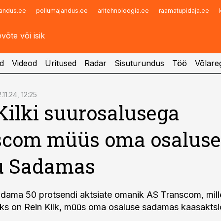
andus.ee
pollumajandus.ee
aritehnoloogia.ee
raamatupidaja.ee
Infopank
Radar
d
Videod
Üritused
Radar
Sisuturundus
Töö
Võlareg
.11.24, 12:25
Kilki suurosalusega
scom müüs oma osaluse
u Sadamas
dama 50 protsendi aktsiate omanik AS Transcom, mill
ks on Rein Kilk, müüs oma osaluse sadamas kaasakts