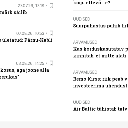
kogu ettevõtte?
27.07.26, 17:18
märk säilib
UUDISED
Suurpuhastus pühib liik
07.08.26, 10:53
s ületatud: Pärnu-Kabli
ARVAMUSED
Kas korduskasutatav p
kinnitab, et mitte alati
03.08.26, 14:25
 kosus, aga joone alla
ARVAMUSED
keerukas”
Remo Kirss: riik peab v
investeerima ühendust
UUDISED
Air Baltic tühistab talv