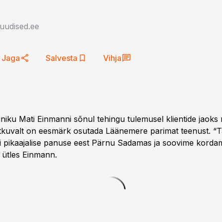
auudised.ee
Jaga
Salvesta
Vihja
ku Mati Einmanni sõnul tehingu tulemusel klientide jaoks m
tkuvalt on eesmärk osutada Läänemere parimat teenust. “
i pikaajalise panuse eest Pärnu Sadamas ja soovime korda
” ütles Einmann.