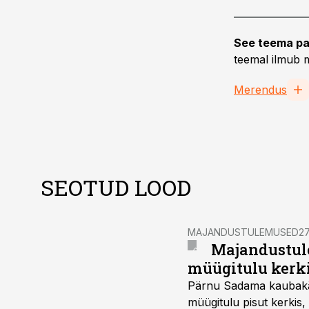
See teema pa
teemal ilmub m
Merendus
SEOTUD LOOD
MAJANDUSTULEMUSED
27
Majandustul
müügitulu kerk
Pärnu Sadama kaubakäiv
müügitulu pisut kerkis