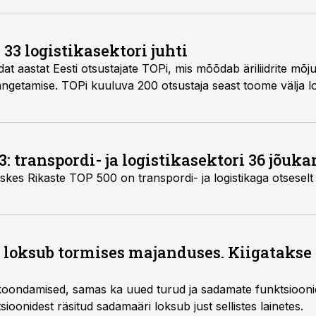
 33 logistikasektori juhti
at aastat Eesti otsustajate TOPi, mis mõõdab äriliidrite mõj
ngetamise. TOPi kuuluva 200 otsustaja seast toome välja log
: transpordi- ja logistikasektori 36 jõuka
kes Rikaste TOP 500 on transpordi- ja logistikaga otseselt 
 loksub tormises majanduses. Kiigatakse 
ondamised, samas ka uued turud ja sadamate funktsioonid,
ioonidest räsitud sadamaäri loksub just sellistes lainetes.