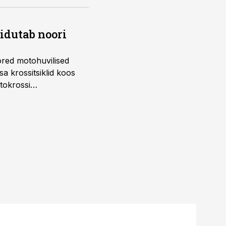
õidutab noori
ored motohuvilised
a krossitsiklid koos
tokrossi