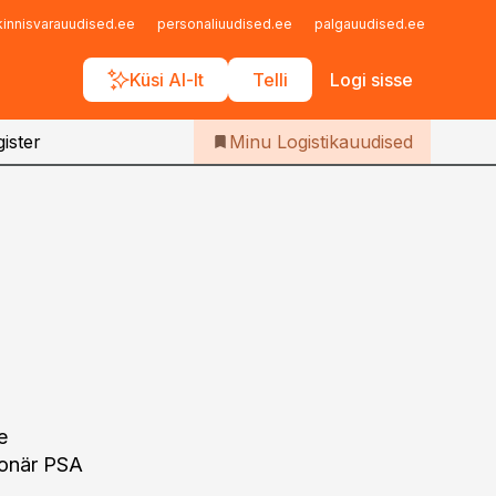
Iseteenindus
kinnisvarauudised.ee
personaliuudised.ee
palgauudised.ee
finant
Telli Logistikauudised
Küsi AI-lt
Telli
Logi sisse
ister
Minu Logistikauudised
e
ionär PSA