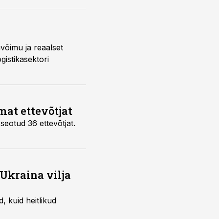
uvõimu ja reaalset
istikasektori
mat ettevõtjat
seotud 36 ettevõtjat.
Ukraina vilja
 kuid heitlikud