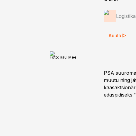
Logistik
Kuula
Foto:
Raul Mee
PSA suuromani
muutu ning jä
kaasaktsionär
edaspidiseks,