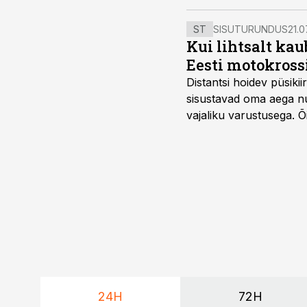
ST
SISUTURUNDUS
21.0
Kui lihtsalt kau
Eesti motokross
Distantsi hoidev püsik
sisustavad oma aega nu
vajaliku varustusega. 
maailmameistrivõistluse
24H
72H