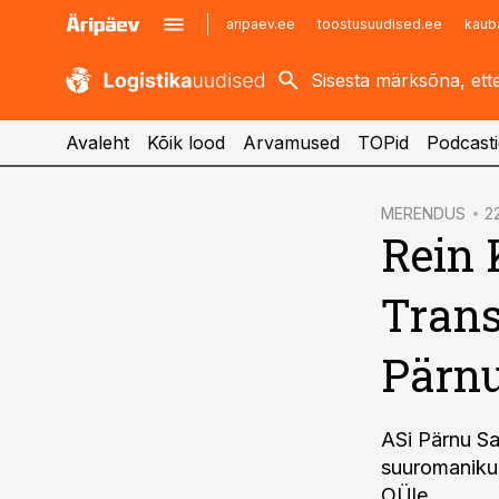
aripaev.ee
toostusuudised.ee
kaub
kaubandus.ee
imelineajalugu.ee
kinnisvarauudised.ee
imelineteadus.ee
Avaleht
Kõik lood
Arvamused
TOPid
Podcasti
cebook
MERENDUS
22
Rein 
Twitter)
kedIn
Tran
ail
Pärn
k
ASi Pärnu Sa
suuromaniku
OÜle.