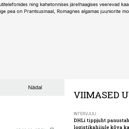
titelefonides ning kahetonnises järelhaagises veerevad kaas
Õige pea on Prantsusmaal, Romagnes algamas juuniorite mo
d.
Nädal
VIIMASED U
INTERVJUU
DHLi tippjuht panustab 
logistikahiiule kõva k