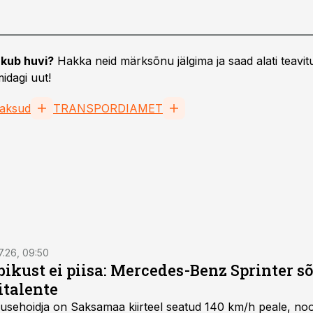
kub huvi?
Hakka neid märksõnu jälgima ja saad alati teavitu
idagi uut!
aksud
TRANSPORDIAMET
7.26, 09:50
bikust ei piisa: Mercedes-Benz Sprinter s
italente
iirusehoidja on Saksamaa kiirteel seatud 140 km/h peale, no