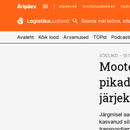
aripaev.ee
toostusuudised.ee
kaub
kaubandus.ee
imelineajalugu.ee
kinnisvarauudised.ee
imelineteadus.ee
Avaleht
Kõik lood
Arvamused
TOPid
Podcasti
cebook
SÕIDUKID
19.1
Mooto
Twitter)
kedIn
pikad
ail
järje
k
Järgmisel aa
kasvanud sõi
transpordiam