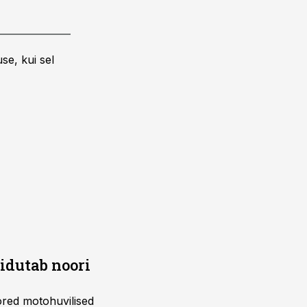
se, kui sel
õidutab noori
ored motohuvilised