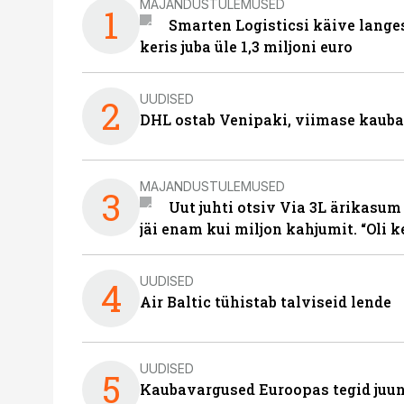
MAJANDUSTULEMUSED
1
Smarten Logisticsi käive lange
keris juba üle 1,3 miljoni euro
UUDISED
2
DHL ostab Venipaki, viimase kauba
MAJANDUSTULEMUSED
3
Uut juhti otsiv Via 3L ärikasum
jäi enam kui miljon kahjumit. “Oli 
UUDISED
4
Air Baltic tühistab talviseid lende
UUDISED
5
Kaubavargused Euroopas tegid juuni