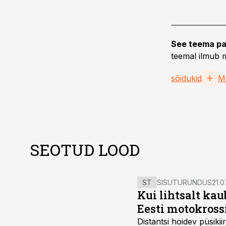
See teema pa
teemal ilmub m
sõidukid
M
SEOTUD LOOD
ST
SISUTURUNDUS
21.0
Kui lihtsalt kau
Eesti motokross
Distantsi hoidev püsik