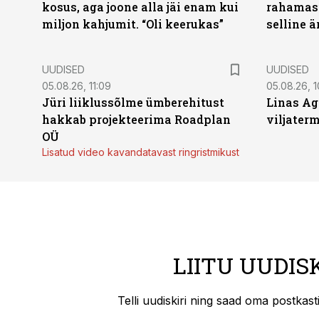
kosus, aga joone alla jäi enam kui
rahamasi
miljon kahjumit. “Oli keerukas”
selline ä
UUDISED
UUDISED
05.08.26, 11:09
05.08.26, 1
Jüri liiklussõlme ümberehitust
Linas Ag
hakkab projekteerima Roadplan
viljaterm
OÜ
Lisatud video kavandatavast ringristmikust
LIITU UUDIS
Telli uudiskiri ning saad oma postkas