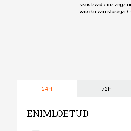
sisustavad oma aega nu
vajaliku varustusega. 
maailmameistrivõistluse
24H
72H
ENIMLOETUD