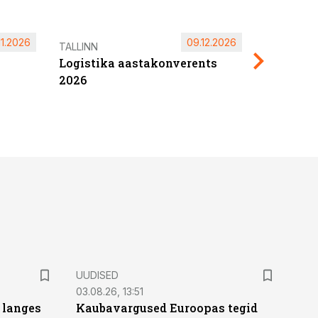
11.2026
09.12.2026
Pärnu ta
TALLINN
Logistika aastakonverents
2027
2026
UUDISED
03.08.26, 13:51
 langes
Kaubavargused Euroopas tegid