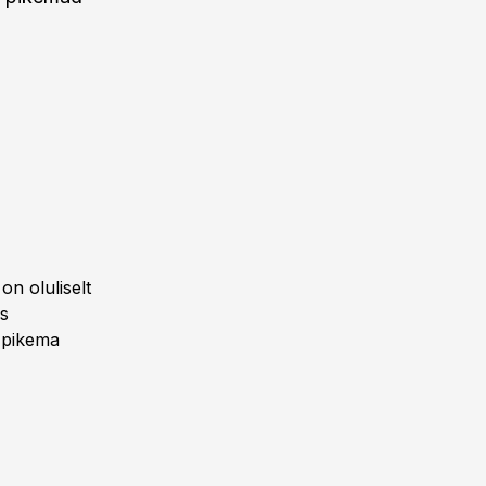
on oluliselt
s
t pikema