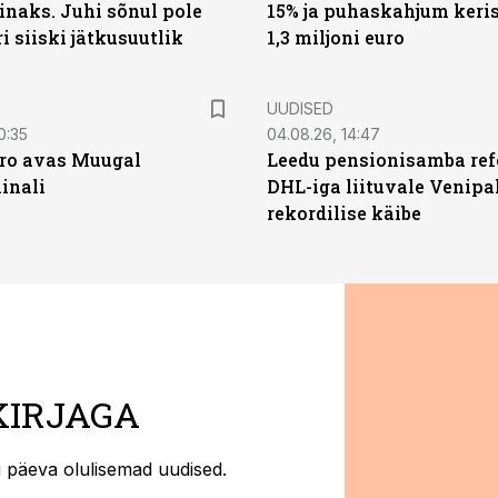
naks. Juhi sõnul pole
15% ja puhaskahjum keris
ri siiski jätkusuutlik
1,3 miljoni euro
UUDISED
0:35
04.08.26, 14:47
ro avas Muugal
Leedu pensionisamba ref
inali
DHL-iga liituvale Venipa
rekordilise käibe
KIRJAGA
ti päeva olulisemad uudised.