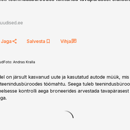
auudised.ee
Jaga
Salvesta
Vihja
ud
Foto:
Andras Kralla
del on järsult kasvanud uute ja kasutatud autode müük, mis 
teenindusbüroodes töömahtu. Seega tuleb teenindusbüroo
seelsesse kontrolli aega broneerides arvestada tavapärases
aga.