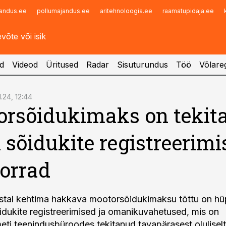
andus.ee
pollumajandus.ee
aritehnoloogia.ee
raamatupidaja.ee
Infopank
Radar
d
Videod
Üritused
Radar
Sisuturundus
Töö
Võlareg
1.24, 12:44
rsõidukimaks on tekit
 sõidukite registreerimi
korrad
stal kehtima hakkava mootorsõidukimaksu tõttu on hüp
dukite registreerimised ja omanikuvahetused, mis on
eti teenindusbüroodes tekitanud tavapärasest olulisel