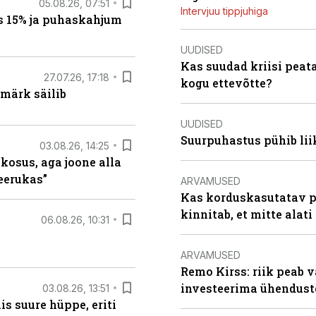
05.08.26, 07:51
Intervjuu tippjuhiga
s 15% ja puhaskahjum
UUDISED
Kas suudad kriisi peat
27.07.26, 17:18
kogu ettevõtte?
märk säilib
UUDISED
Suurpuhastus pühib liik
03.08.26, 14:25
 kosus, aga joone alla
keerukas”
ARVAMUSED
Kas korduskasutatav p
kinnitab, et mitte alati
06.08.26, 10:31
ARVAMUSED
Remo Kirss: riik peab v
investeerima ühendust
03.08.26, 13:51
s suure hüppe, eriti