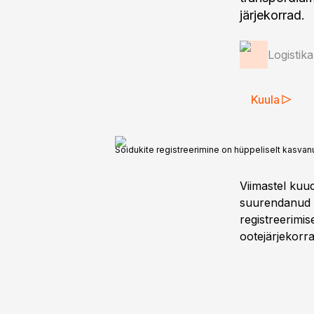
järjekorrad.
Logistik
Kuula
Sõidukite registreerimine on hüppeliselt kasvan
Viimastel kuu
suurendanud 
registreerimi
ootejärjekorr