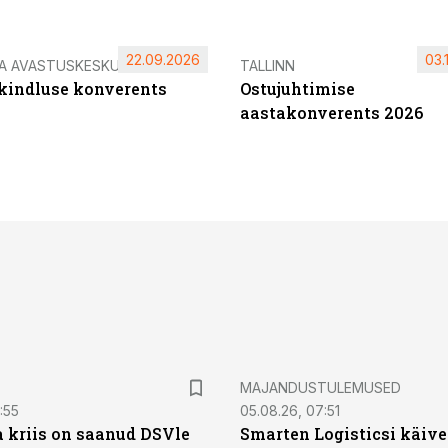
22.09.2026
03.
IA AVASTUSKESKUS
TALLINN
ikindluse konverents
Ostujuhtimise
aastakonverents 2026
MAJANDUSTULEMUSED
:55
05.08.26, 07:51
a kriis on saanud DSVle
Smarten Logisticsi käive