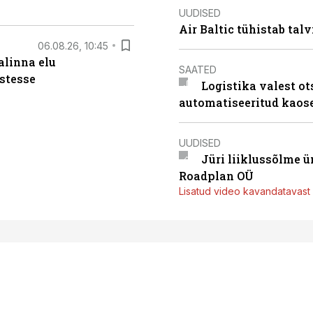
UUDISED
Air Baltic tühistab talv
06.08.26, 10:45
alinna elu
SAATED
stesse
Logistika valest ot
automatiseeritud kaos
UUDISED
Jüri liiklussõlme 
Roadplan OÜ
Lisatud video kavandatavast r