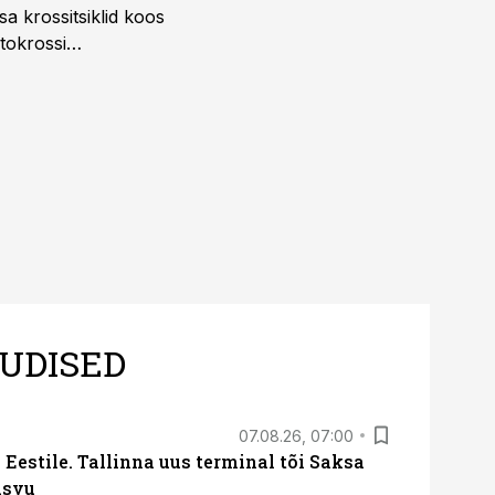
a krossitsiklid koos
tokrossi
UDISED
07.08.26, 07:00
Eestile. Tallinna uus terminal tõi Saksa
asvu