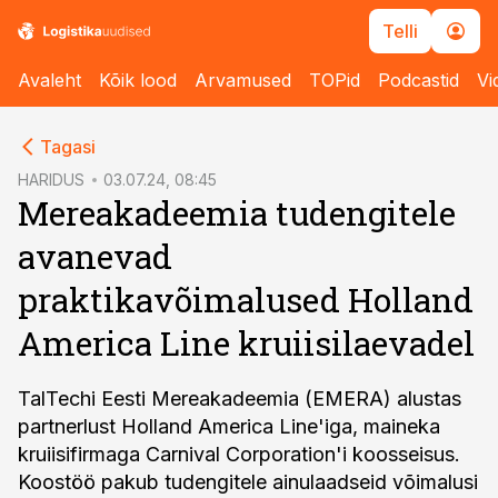
Telli
Avaleht
Kõik lood
Arvamused
TOPid
Podcastid
Vi
cebook
Tagasi
Twitter)
HARIDUS
03.07.24, 08:45
Mereakadeemia tudengitele
kedIn
avanevad
ail
praktikavõimalused Holland
k
America Line kruiisilaevadel
TalTechi Eesti Mereakadeemia (EMERA) alustas
partnerlust Holland America Line'iga, maineka
kruiisifirmaga Carnival Corporation'i koosseisus.
Koostöö pakub tudengitele ainulaadseid võimalusi