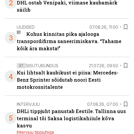
2
DHL ostab Venipaki, viimase kaubamärk
säilib
UUDISED
07.08.26, 11:00
Kohus kinnitas pika ajalooga
3
transpordifirma saneerimiskava. “Tahame
kõik ära maksta!”
SISUTURUNDUS
21.07.26, 09:50
ST
Kui lihtsalt kaubikust ei piisa: Mercedes-
4
Benz Sprinter sõidutab noori Eesti
motokrossitalente
INTERVJUU
07.08.26, 07:00
DHLi tippjuht panustab Eestile. Tallinna uus
5
terminal tõi Saksa logistikahiiule kõva
kasvu
Intervjuu tippjuhiga