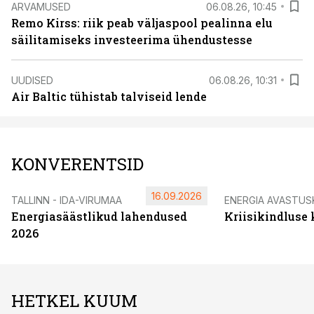
ARVAMUSED
06.08.26, 10:45
Remo Kirss: riik peab väljaspool pealinna elu
säilitamiseks investeerima ühendustesse
UUDISED
06.08.26, 10:31
Air Baltic tühistab talviseid lende
KONVERENTSID
16.09.2026
TALLINN - IDA-VIRUMAA
ENERGIA AVASTUS
Energiasäästlikud lahendused
Kriisikindluse
2026
HETKEL KUUM