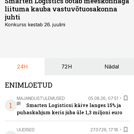
Smarten Logistics ootab meeskonnaga
liituma kauba vastuvõtuosakonna
juhti
Konkurss kestab 26. juulini
24H
72H
Nädal
ENIMLOETUD
MAJANDUSTULEMUSED
05.08.26, 07:51
1
Smarten Logisticsi käive langes 15% ja
puhaskahjum keris juba üle 1,3 miljoni euro
UUDISED
27.07.26, 17:18