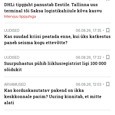
DHLi tippjuht panustab Eestile. Tallinna uus
terminal tõi Saksa logistikahiiule kõva kasvu
Intervjuu tippjuhiga
UUDISED
06.08.26, 17:35
Kas suudad kriisi peatada enne, kui üks katkestus
paneb seisma kogu ettevõtte?
UUDISED
06.08.26, 17:32
Suurpuhastus pühib liiklusregistrist ligi 100 000
sõidukit
ARVAMUSED
06.08.26, 12:03
Kas korduskasutatav pakend on ikka
keskkonnale parim? Uuring kinnitab, et mitte
alati