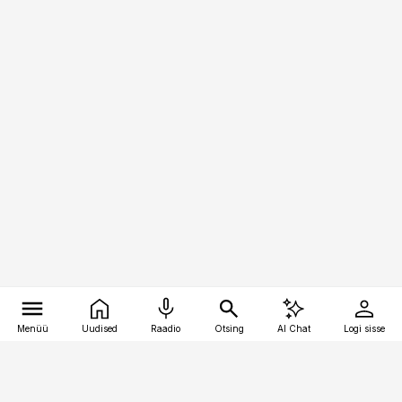
Menüü
Uudised
Raadio
Otsing
AI Chat
Logi sisse