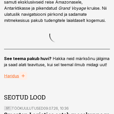
samuti eksklusiivseid reise Amazonasele,
Antarktikasse ja pikendatud
Grand Voyage
kruiise. Nii
ulatuslik navigatsiooni piirkond ja sadamate
mitmekesisus pakub tudengitele laialdaselt kogemusi.
See teema pakub huvi?
Hakka neid märksõnu jälgima
ja saad alati teavituse, kui sel teemal ilmub midagi uut!
Haridus
SEOTUD LOOD
TÖÖKUULUTUSED
09.07.26, 10:36
ST