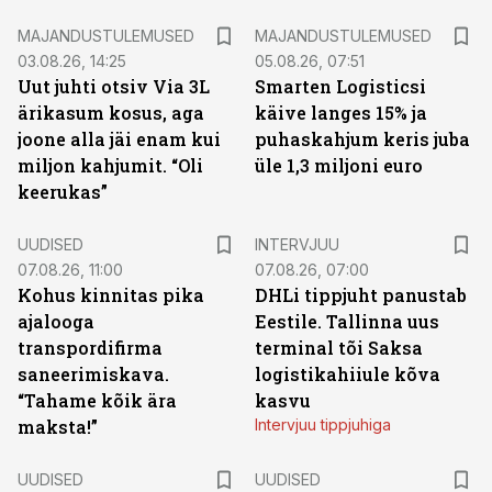
MAJANDUSTULEMUSED
MAJANDUSTULEMUSED
03.08.26, 14:25
05.08.26, 07:51
Uut juhti otsiv Via 3L
Smarten Logisticsi
ärikasum kosus, aga
käive langes 15% ja
joone alla jäi enam kui
puhaskahjum keris juba
miljon kahjumit. “Oli
üle 1,3 miljoni euro
keerukas”
UUDISED
INTERVJUU
07.08.26, 11:00
07.08.26, 07:00
Kohus kinnitas pika
DHLi tippjuht panustab
ajalooga
Eestile. Tallinna uus
transpordifirma
terminal tõi Saksa
saneerimiskava.
logistikahiiule kõva
“Tahame kõik ära
kasvu
maksta!”
Intervjuu tippjuhiga
UUDISED
UUDISED