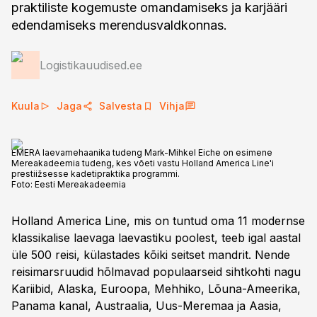
praktiliste kogemuste omandamiseks ja karjääri
edendamiseks merendusvaldkonnas.
Logistikauudised.ee
Kuula
Jaga
Salvesta
Vihja
EMERA laevamehaanika tudeng Mark-Mihkel Eiche on esimene
Mereakadeemia tudeng, kes võeti vastu Holland America Line'i
prestiižsesse kadetipraktika programmi.
Foto:
Eesti Mereakadeemia
Holland America Line, mis on tuntud oma 11 modernse
klassikalise laevaga laevastiku poolest, teeb igal aastal
üle 500 reisi, külastades kõiki seitset mandrit. Nende
reisimarsruudid hõlmavad populaarseid sihtkohti nagu
Kariibid, Alaska, Euroopa, Mehhiko, Lõuna-Ameerika,
Panama kanal, Austraalia, Uus-Meremaa ja Aasia,