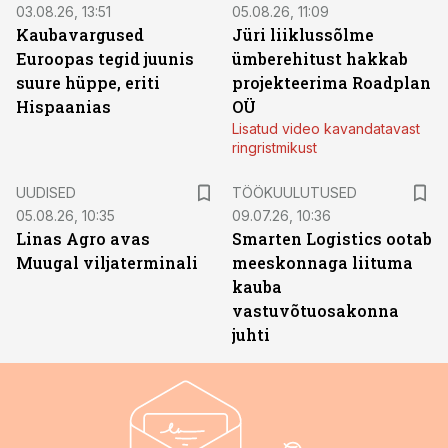
03.08.26, 13:51
05.08.26, 11:09
Kaubavargused
Jüri liiklussõlme
Euroopas tegid juunis
ümberehitust hakkab
suure hüppe, eriti
projekteerima Roadplan
Hispaanias
OÜ
Lisatud video kavandatavast
ringristmikust
ST
UUDISED
TÖÖKUULUTUSED
05.08.26, 10:35
09.07.26, 10:36
Linas Agro avas
Smarten Logistics ootab
Muugal viljaterminali
meeskonnaga liituma
kauba
vastuvõtuosakonna
juhti