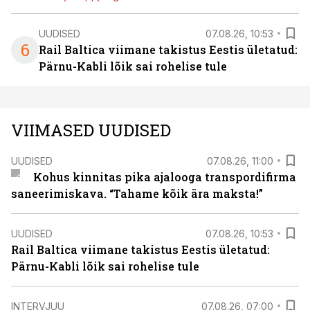
UUDISED
07.08.26, 10:53
6
Rail Baltica viimane takistus Eestis ületatud:
Pärnu-Kabli lõik sai rohelise tule
VIIMASED UUDISED
UUDISED
07.08.26, 11:00
Kohus kinnitas pika ajalooga transpordifirma
saneerimiskava. “Tahame kõik ära maksta!”
UUDISED
07.08.26, 10:53
Rail Baltica viimane takistus Eestis ületatud:
Pärnu-Kabli lõik sai rohelise tule
INTERVJUU
07.08.26, 07:00