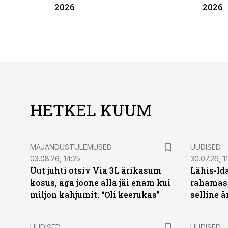
2026
2026
HETKEL KUUM
MAJANDUSTULEMUSED
UUDISED
03.08.26, 14:25
30.07.26, 11
Uut juhti otsiv Via 3L ärikasum
Lähis-Id
kosus, aga joone alla jäi enam kui
rahamasi
miljon kahjumit. “Oli keerukas”
selline ä
UUDISED
UUDISED