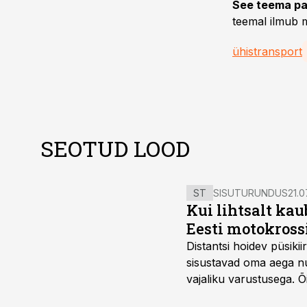
See teema pa
teemal ilmub m
ühistransport
SEOTUD LOOD
ST
SISUTURUNDUS
21.0
Kui lihtsalt kau
Eesti motokross
Distantsi hoidev püsik
sisustavad oma aega nu
vajaliku varustusega. 
maailmameistrivõistluse