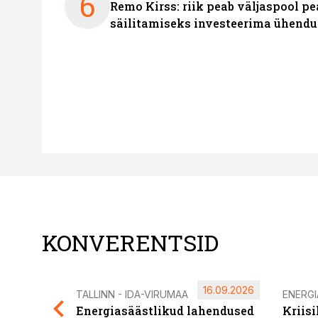
6
Remo Kirss: riik peab väljaspool pe
säilitamiseks investeerima ühendu
KONVERENTSID
16.09.2026
TALLINN - IDA-VIRUMAA
ENERG
Energiasäästlikud lahendused
Kriis