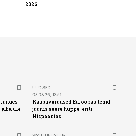
2026
UUDISED
03.08.26, 13:51
 langes
Kaubavargused Euroopas tegid
 juba üle
juunis suure hüppe, eriti
Hispaanias
ST
SISUTURUNDUS