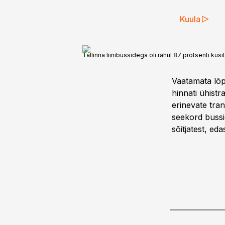
Kuula
Tallinna liinibussidega oli rahul 87 protsenti küsit
Vaatamata lõp
hinnati ühistr
erinevate tran
seekord bussi
sõitjatest, ed