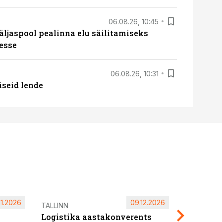
06.08.26, 10:45
äljaspool pealinna elu säilitamiseks
esse
06.08.26, 10:31
iseid lende
11.2026
09.12.2026
Pärnu ta
TALLINN
Logistika aastakonverents
2027