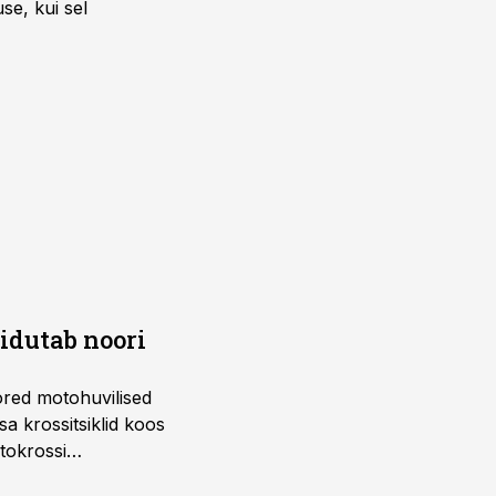
se, kui sel
õidutab noori
ored motohuvilised
a krossitsiklid koos
tokrossi