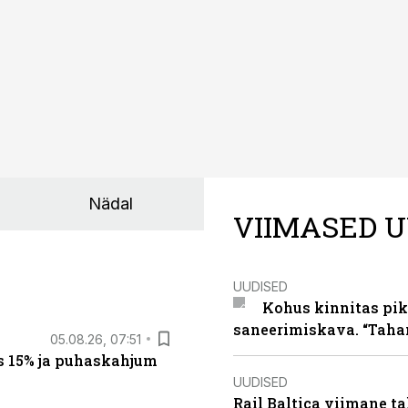
Nädal
VIIMASED U
UUDISED
Kohus kinnitas pik
saneerimiskava. “Taha
05.08.26, 07:51
s 15% ja puhaskahjum
UUDISED
Rail Baltica viimane ta