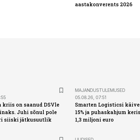
aastakonverents 2026
MAJANDUSTULEMUSED
:55
05.08.26, 07:51
a kriis on saanud DSVle
Smarten Logisticsi käive
naks. Juhi sõnul pole
15% ja puhaskahjum keris
ri siiski jätkusuutlik
1,3 miljoni euro
UUDISED