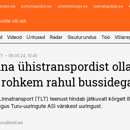
andus.ee
pollumajandus.ee
aritehnoloogia.ee
raamatupidaja.ee
Infopank
Radar
d
Videod
Üritused
Radar
Sisuturundus
Töö
Võlareg
RT
06.05.24, 10:45
nna ühistranspordist oll
 rohkem rahul bussideg
 Linnatransport (TLT) teenust hindab jätkuvalt kõrgelt
elgus Turu-uuringute ASi värskest uuringust.
auudised.ee