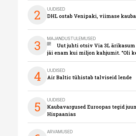
UUDISED
2
DHL ostab Venipaki, viimase kauba
MAJANDUSTULEMUSED
3
Uut juhti otsiv Via 3L ärikasum
jäi enam kui miljon kahjumit. “Oli 
UUDISED
4
Air Baltic tühistab talviseid lende
UUDISED
5
Kaubavargused Euroopas tegid juuni
Hispaanias
ARVAMUSED