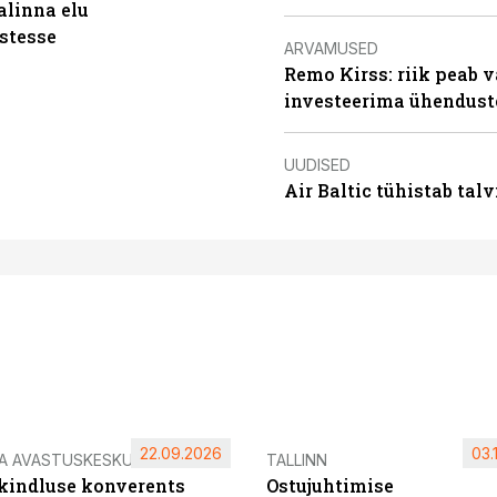
alinna elu
stesse
ARVAMUSED
Remo Kirss: riik peab v
investeerima ühendust
UUDISED
Air Baltic tühistab talv
22.09.2026
03.
IA AVASTUSKESKUS
TALLINN
ikindluse konverents
Ostujuhtimise