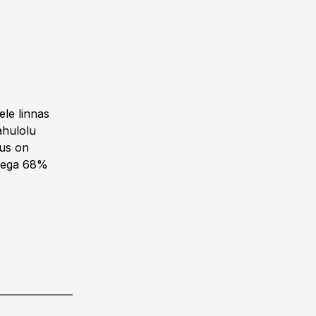
ele linnas
ahulolu
mus on
idega 68%