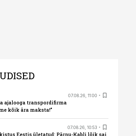
UDISED
07.08.26, 11:00
a ajalooga transpordifirma
me kõik ära maksta!”
07.08.26, 10:53
kistus Eestis ületatud: Pärnu-Kabli lõik sai