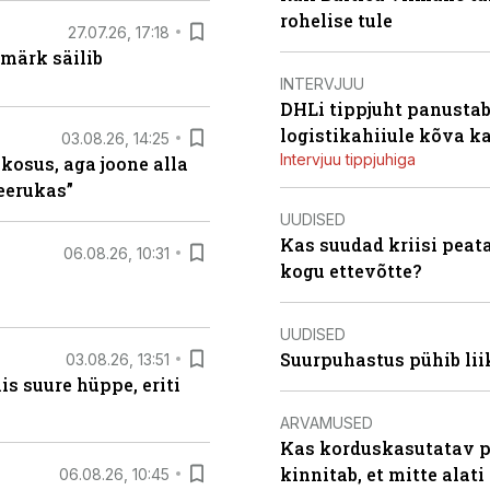
rohelise tule
27.07.26, 17:18
märk säilib
INTERVJUU
DHLi tippjuht panustab 
logistikahiiule kõva k
03.08.26, 14:25
Intervjuu tippjuhiga
 kosus, aga joone alla
keerukas”
UUDISED
Kas suudad kriisi peat
06.08.26, 10:31
kogu ettevõtte?
UUDISED
Suurpuhastus pühib liik
03.08.26, 13:51
s suure hüppe, eriti
ARVAMUSED
Kas korduskasutatav p
kinnitab, et mitte alati
06.08.26, 10:45