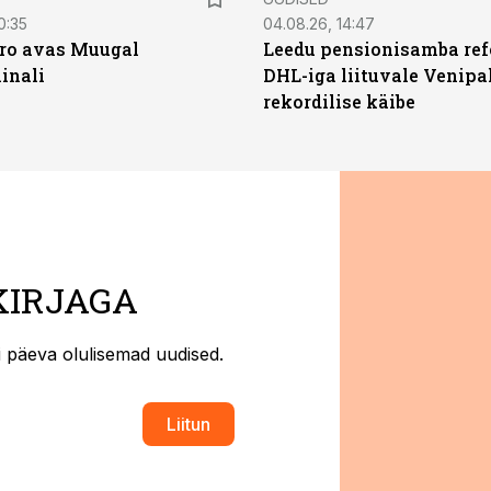
0:35
04.08.26, 14:47
ro avas Muugal
Leedu pensionisamba ref
inali
DHL-iga liituvale Venipa
rekordilise käibe
KIRJAGA
ti päeva olulisemad uudised.
Liitun