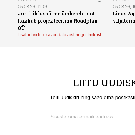
05.08.26, 11:09
05.08.26, 1
Jüri liiklussõlme ümberehitust
Linas Ag
hakkab projekteerima Roadplan
viljaterm
OÜ
Lisatud video kavandatavast ringristmikust
LIITU UUDIS
Telli uudiskiri ning saad oma postkas