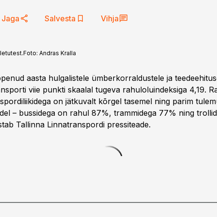
Jaga
Salvesta
Vihja
letutest.
Foto:
Andras Kralla
penud aasta hulgalistele ümberkorraldustele ja teedeehitus
ansporti viie punkti skaalal tugeva rahuloluindeksiga 4,19. R
spordiliikidega on jätkuvalt kõrgel tasemel ning parim tule
del – bussidega on rahul 87%, trammidega 77% ning troll
astab Tallinna Linnatranspordi pressiteade.