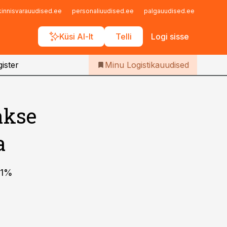
Iseteenindus
kinnisvarauudised.ee
personaliuudised.ee
palgauudised.ee
finant
Telli Logistikauudised
Küsi AI-lt
Telli
Logi sisse
ister
Minu Logistikauudised
akse
a
 81%