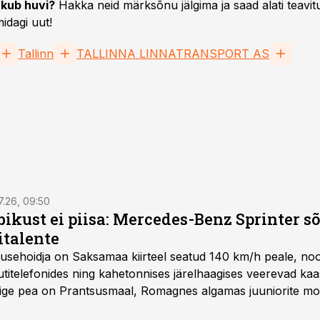
kub huvi?
Hakka neid märksõnu jälgima ja saad alati teavitu
idagi uut!
Tallinn
TALLINNA LINNATRANSPORT AS
7.26, 09:50
bikust ei piisa: Mercedes-Benz Sprinter s
italente
iirusehoidja on Saksamaa kiirteel seatud 140 km/h peale, no
titelefonides ning kahetonnises järelhaagises veerevad kaas
Õige pea on Prantsusmaal, Romagnes algamas juuniorite mo
d.