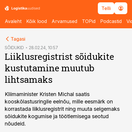
Telli
Avaleht
Kõik lood
Arvamused
TOPid
Podcastid
Vi
cebook
Tagasi
Twitter)
SÕIDUKID
28.02.24, 10:57
Liiklusregistrist sõidukite
kedIn
kustutamine muutub
ail
lihtsamaks
k
Kliimaminister Kristen Michal saatis
kooskõlastusringile eelnõu, mille eesmärk on
korrastada liiklusregistrit ning muuta selgemaks
sõidukite kogumise ja töötlemisega seotud
nõudeid.