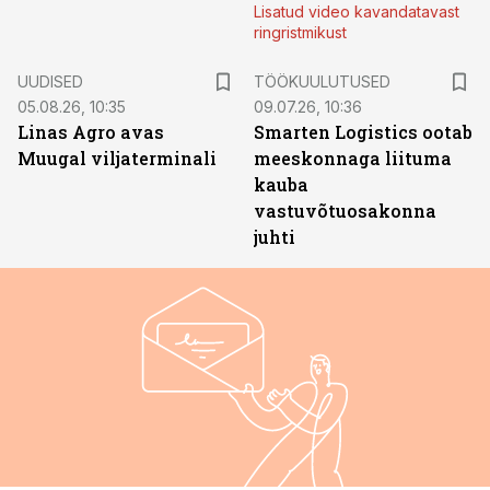
Lisatud video kavandatavast
ringristmikust
ST
UUDISED
TÖÖKUULUTUSED
05.08.26, 10:35
09.07.26, 10:36
Linas Agro avas
Smarten Logistics ootab
Muugal viljaterminali
meeskonnaga liituma
kauba
vastuvõtuosakonna
juhti