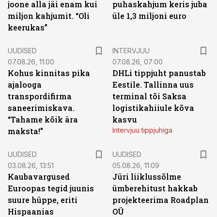
joone alla jäi enam kui
puhaskahjum keris juba
miljon kahjumit. “Oli
üle 1,3 miljoni euro
keerukas”
UUDISED
INTERVJUU
07.08.26, 11:00
07.08.26, 07:00
Kohus kinnitas pika
DHLi tippjuht panustab
ajalooga
Eestile. Tallinna uus
transpordifirma
terminal tõi Saksa
saneerimiskava.
logistikahiiule kõva
“Tahame kõik ära
kasvu
maksta!”
Intervjuu tippjuhiga
UUDISED
UUDISED
03.08.26, 13:51
05.08.26, 11:09
Kaubavargused
Jüri liiklussõlme
Euroopas tegid juunis
ümberehitust hakkab
suure hüppe, eriti
projekteerima Roadplan
Hispaanias
OÜ