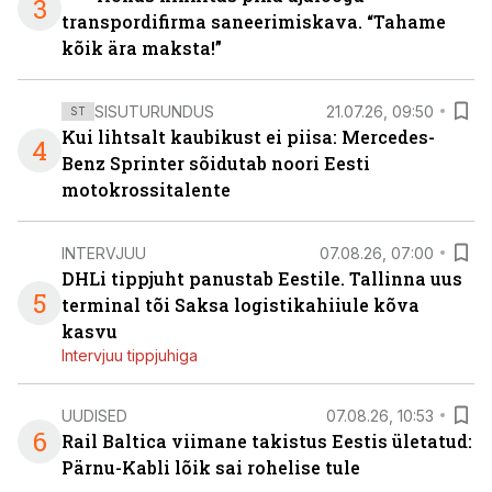
3
transpordifirma saneerimiskava. “Tahame
kõik ära maksta!”
SISUTURUNDUS
21.07.26, 09:50
ST
Kui lihtsalt kaubikust ei piisa: Mercedes-
4
Benz Sprinter sõidutab noori Eesti
motokrossitalente
INTERVJUU
07.08.26, 07:00
DHLi tippjuht panustab Eestile. Tallinna uus
5
terminal tõi Saksa logistikahiiule kõva
kasvu
Intervjuu tippjuhiga
UUDISED
07.08.26, 10:53
6
Rail Baltica viimane takistus Eestis ületatud:
Pärnu-Kabli lõik sai rohelise tule