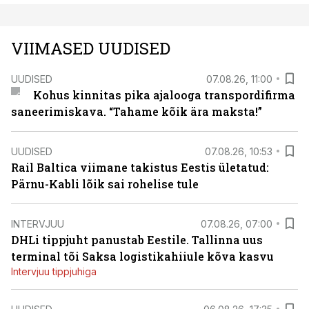
VIIMASED UUDISED
UUDISED
07.08.26, 11:00
Kohus kinnitas pika ajalooga transpordifirma
saneerimiskava. “Tahame kõik ära maksta!”
UUDISED
07.08.26, 10:53
Rail Baltica viimane takistus Eestis ületatud:
Pärnu-Kabli lõik sai rohelise tule
INTERVJUU
07.08.26, 07:00
DHLi tippjuht panustab Eestile. Tallinna uus
terminal tõi Saksa logistikahiiule kõva kasvu
Intervjuu tippjuhiga