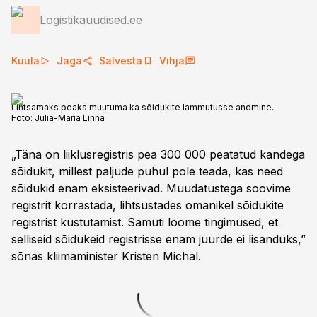
Logistikauudised.ee
Kuula
Jaga
Salvesta
Vihja
Lihtsamaks peaks muutuma ka sõidukite lammutusse andmine.
Foto:
Julia-Maria Linna
„Täna on liiklusregistris pea 300 000 peatatud kandega
sõidukit, millest paljude puhul pole teada, kas need
sõidukid enam eksisteerivad. Muudatustega soovime
registrit korrastada, lihtsustades omanikel sõidukite
registrist kustutamist. Samuti loome tingimused, et
selliseid sõidukeid registrisse enam juurde ei lisanduks,”
sõnas kliimaminister Kristen Michal.