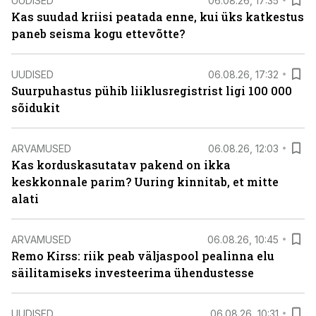
UUDISED
06.08.26, 17:35
Kas suudad kriisi peatada enne, kui üks katkestus
paneb seisma kogu ettevõtte?
UUDISED
06.08.26, 17:32
Suurpuhastus pühib liiklusregistrist ligi 100 000
sõidukit
ARVAMUSED
06.08.26, 12:03
Kas korduskasutatav pakend on ikka
keskkonnale parim? Uuring kinnitab, et mitte
alati
ARVAMUSED
06.08.26, 10:45
Remo Kirss: riik peab väljaspool pealinna elu
säilitamiseks investeerima ühendustesse
UUDISED
06.08.26, 10:31