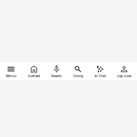
Menüü
Uudised
Raadio
Otsing
AI Chat
Logi sisse
Vana-Lõuna 39/1, 19094 Tallinn
(+372) 667 0111
logistikauudised@logistikauudised.ee