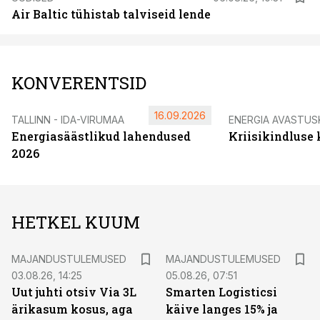
Air Baltic tühistab talviseid lende
KONVERENTSID
16.09.2026
TALLINN - IDA-VIRUMAA
ENERGIA AVASTUS
Energiasäästlikud lahendused
Kriisikindluse
2026
HETKEL KUUM
MAJANDUSTULEMUSED
MAJANDUSTULEMUSED
03.08.26, 14:25
05.08.26, 07:51
Uut juhti otsiv Via 3L
Smarten Logisticsi
ärikasum kosus, aga
käive langes 15% ja