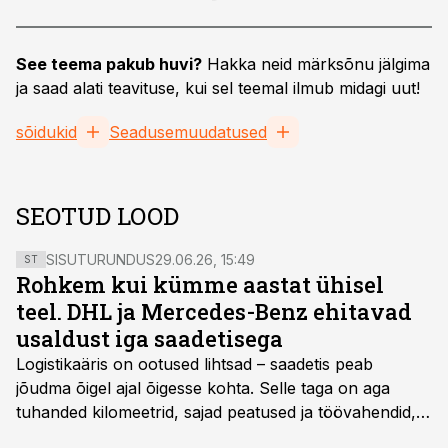
See teema pakub huvi?
Hakka neid märksõnu jälgima
ja saad alati teavituse, kui sel teemal ilmub midagi uut!
sõidukid
Seadusemuudatused
SEOTUD LOOD
SISUTURUNDUS
29.06.26, 15:49
ST
Rohkem kui kümme aastat ühisel
teel. DHL ja Mercedes-Benz ehitavad
usaldust iga saadetisega
Logistikaäris on ootused lihtsad – saadetis peab
jõudma õigel ajal õigesse kohta. Selle taga on aga
tuhanded kilomeetrid, sajad peatused ja töövahendid,
mille peale peab saama alati kindel olla. Just seepärast