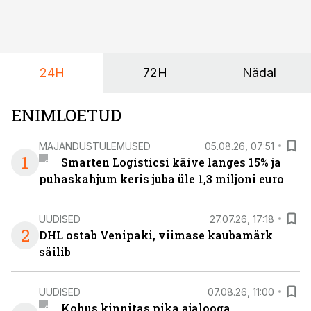
on DHL usaldanud Mercedes-Benzi tarbesõidukeid
juba enam kui kümme aastat ning koostöö Vehoga on
selle aja jooksul kujunenud oluliseks osaks ettevõtte
igapäevasest tööst.
24H
72H
Nädal
ENIMLOETUD
MAJANDUSTULEMUSED
05.08.26, 07:51
1
Smarten Logisticsi käive langes 15% ja
puhaskahjum keris juba üle 1,3 miljoni euro
UUDISED
27.07.26, 17:18
2
DHL ostab Venipaki, viimase kaubamärk
säilib
UUDISED
07.08.26, 11:00
Kohus kinnitas pika ajalooga