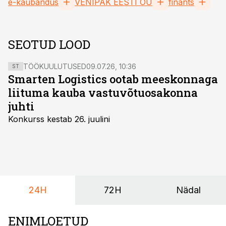
e-kaubandus
VENIPAK EESTI OÜ
finants
SEOTUD LOOD
TÖÖKUULUTUSED
09.07.26, 10:36
ST
Smarten Logistics ootab meeskonnaga
liituma kauba vastuvõtuosakonna
juhti
Konkurss kestab 26. juulini
24H
72H
Nädal
ENIMLOETUD