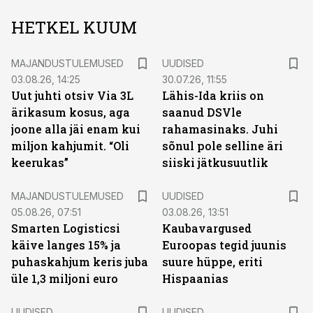
HETKEL KUUM
MAJANDUSTULEMUSED
UUDISED
03.08.26, 14:25
30.07.26, 11:55
Uut juhti otsiv Via 3L
Lähis-Ida kriis on
ärikasum kosus, aga
saanud DSVle
joone alla jäi enam kui
rahamasinaks. Juhi
miljon kahjumit. “Oli
sõnul pole selline äri
keerukas”
siiski jätkusuutlik
MAJANDUSTULEMUSED
UUDISED
05.08.26, 07:51
03.08.26, 13:51
Smarten Logisticsi
Kaubavargused
käive langes 15% ja
Euroopas tegid juunis
puhaskahjum keris juba
suure hüppe, eriti
üle 1,3 miljoni euro
Hispaanias
UUDISED
UUDISED