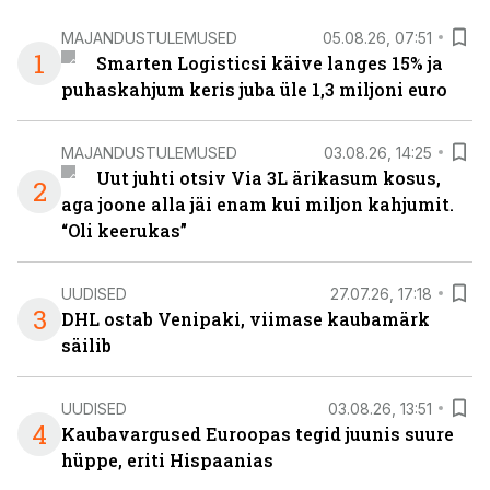
MAJANDUSTULEMUSED
05.08.26, 07:51
1
Smarten Logisticsi käive langes 15% ja
puhaskahjum keris juba üle 1,3 miljoni euro
MAJANDUSTULEMUSED
03.08.26, 14:25
Uut juhti otsiv Via 3L ärikasum kosus,
2
aga joone alla jäi enam kui miljon kahjumit.
“Oli keerukas”
UUDISED
27.07.26, 17:18
3
DHL ostab Venipaki, viimase kaubamärk
säilib
UUDISED
03.08.26, 13:51
4
Kaubavargused Euroopas tegid juunis suure
hüppe, eriti Hispaanias