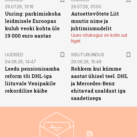
29.07.26, 13:16
29.07.26, 01:00
Uuring: parkimiskoha
Autoettevõtete Liit
leidmisele Euroopas
muutis nime ja
kulub veoki kohta üle
juhtimismudelit
19 000 euro aastas
Uues nõukogus on kolm uut
liiget
ST
UUDISED
SISUTURUNDUS
04.08.26, 14:47
29.06.26, 15:49
Leedu pensionisamba
Rohkem kui kümme
reform tõi DHL-iga
aastat ühisel teel. DHL
liituvale Venipakile
ja Mercedes-Benz
rekordilise käibe
ehitavad usaldust iga
saadetisega