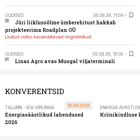
UUDISED
05.08.26, 11:09
Jüri liiklussõlme ümberehitust hakkab
projekteerima Roadplan OÜ
Lisatud video kavandatavast ringristmikust
UUDISED
05.08.26, 10:35
Linas Agro avas Muugal viljaterminali
KONVERENTSID
16.09.2026
TALLINN - IDA-VIRUMAA
ENERGIA AVASTUS
Energiasäästlikud lahendused
Kriisikindluse
2026