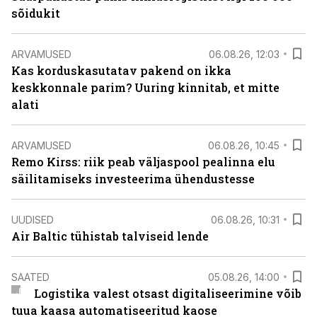
sõidukit
ARVAMUSED
06.08.26, 12:03
Kas korduskasutatav pakend on ikka
keskkonnale parim? Uuring kinnitab, et mitte
alati
ARVAMUSED
06.08.26, 10:45
Remo Kirss: riik peab väljaspool pealinna elu
säilitamiseks investeerima ühendustesse
UUDISED
06.08.26, 10:31
Air Baltic tühistab talviseid lende
SAATED
05.08.26, 14:00
Logistika valest otsast digitaliseerimine võib
tuua kaasa automatiseeritud kaose