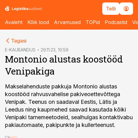
Telli
Avaleht
Kõik lood
Arvamused
TOPid
Podcastid
Vi
cebook
Tagasi
Twitter)
E-KAUBANDUS
29.11.23, 10:59
Montonio alustas koostööd
kedIn
Venipakiga
ail
k
Makselahenduste pakkuja Montonio alustas
koostööd rahvusvahelise pakiveoettevõttega
Venipak. Teenus on saadaval Eestis, Lätis ja
Leedus ning kaupmehed saavad kasutada kõiki
Venipaki tarnemeetodeid, sealhulgas kontaktivabu
pakiautomaate, pakipunkte ja kullerteenust.