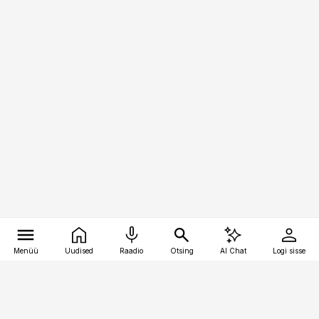
Menüü
Uudised
Raadio
Otsing
AI Chat
Logi sisse
Vana-Lõuna 39/1, 19094 Tallinn