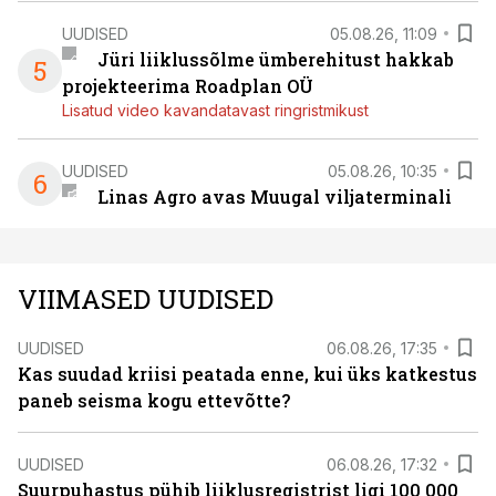
UUDISED
05.08.26, 11:09
Jüri liiklussõlme ümberehitust hakkab
5
projekteerima Roadplan OÜ
Lisatud video kavandatavast ringristmikust
UUDISED
05.08.26, 10:35
6
Linas Agro avas Muugal viljaterminali
VIIMASED UUDISED
UUDISED
06.08.26, 17:35
Kas suudad kriisi peatada enne, kui üks katkestus
paneb seisma kogu ettevõtte?
UUDISED
06.08.26, 17:32
Suurpuhastus pühib liiklusregistrist ligi 100 000