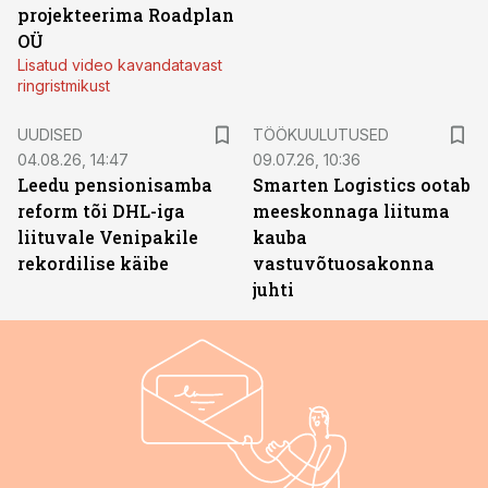
projekteerima Roadplan
OÜ
Lisatud video kavandatavast
ringristmikust
ST
UUDISED
TÖÖKUULUTUSED
04.08.26, 14:47
09.07.26, 10:36
Leedu pensionisamba
Smarten Logistics ootab
reform tõi DHL-iga
meeskonnaga liituma
liituvale Venipakile
kauba
rekordilise käibe
vastuvõtuosakonna
juhti