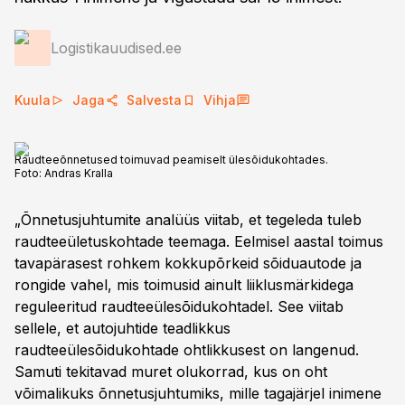
Logistikauudised.ee
Kuula
Jaga
Salvesta
Vihja
Raudteeõnnetused toimuvad peamiselt ülesõidukohtades.
Foto:
Andras Kralla
„Õnnetusjuhtumite analüüs viitab, et tegeleda tuleb
raudteeületuskohtade teemaga. Eelmisel aastal toimus
tavapärasest rohkem kokkupõrkeid sõiduautode ja
rongide vahel, mis toimusid ainult liiklusmärkidega
reguleeritud raudteeülesõidukohtadel. See viitab
sellele, et autojuhtide teadlikkus
raudteeülesõidukohtade ohtlikkusest on langenud.
Samuti tekitavad muret olukorrad, kus on oht
võimalikuks õnnetusjuhtumiks, mille tagajärjel inimene