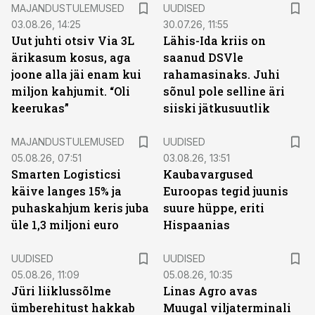
MAJANDUSTULEMUSED
UUDISED
03.08.26, 14:25
30.07.26, 11:55
Uut juhti otsiv Via 3L
Lähis-Ida kriis on
ärikasum kosus, aga
saanud DSVle
joone alla jäi enam kui
rahamasinaks. Juhi
miljon kahjumit. “Oli
sõnul pole selline äri
keerukas”
siiski jätkusuutlik
MAJANDUSTULEMUSED
UUDISED
05.08.26, 07:51
03.08.26, 13:51
Smarten Logisticsi
Kaubavargused
käive langes 15% ja
Euroopas tegid juunis
puhaskahjum keris juba
suure hüppe, eriti
üle 1,3 miljoni euro
Hispaanias
UUDISED
UUDISED
05.08.26, 11:09
05.08.26, 10:35
Jüri liiklussõlme
Linas Agro avas
ümberehitust hakkab
Muugal viljaterminali