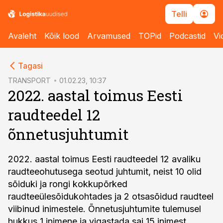
Telli
Avaleht
Kõik lood
Arvamused
TOPid
Podcastid
Vi
cebook
Tagasi
Twitter)
TRANSPORT
01.02.23, 10:37
2022. aastal toimus Eesti
kedIn
raudteedel 12
ail
õnnetusjuhtumit
k
2022. aastal toimus Eesti raudteedel 12 avaliku
raudteeohutusega seotud juhtumit, neist 10 olid
sõiduki ja rongi kokkupõrked
raudteeülesõidukohtades ja 2 otsasõidud raudteel
viibinud inimestele. Õnnetusjuhtumite tulemusel
hukkus 1 inimene ja vigastada sai 15 inimest.