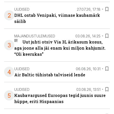
UUDISED
27.07.26, 17:18
2
DHL ostab Venipaki, viimase kaubamärk
säilib
MAJANDUSTULEMUSED
03.08.26, 14:25
Uut juhti otsiv Via 3L ärikasum kosus,
3
aga joone alla jäi enam kui miljon kahjumit.
“Oli keerukas”
UUDISED
06.08.26, 10:31
4
Air Baltic tühistab talviseid lende
UUDISED
03.08.26, 13:51
5
Kaubavargused Euroopas tegid juunis suure
hüppe, eriti Hispaanias