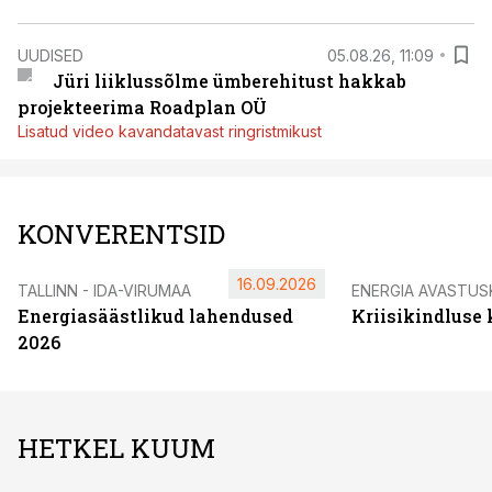
UUDISED
05.08.26, 11:09
Jüri liiklussõlme ümberehitust hakkab
projekteerima Roadplan OÜ
Lisatud video kavandatavast ringristmikust
KONVERENTSID
16.09.2026
TALLINN - IDA-VIRUMAA
ENERGIA AVASTUS
Energiasäästlikud lahendused
Kriisikindluse
2026
HETKEL KUUM