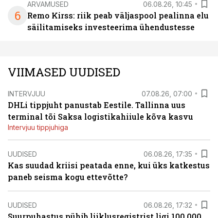
ARVAMUSED
06.08.26, 10:45
6
Remo Kirss: riik peab väljaspool pealinna elu
säilitamiseks investeerima ühendustesse
VIIMASED UUDISED
INTERVJUU
07.08.26, 07:00
DHLi tippjuht panustab Eestile. Tallinna uus
terminal tõi Saksa logistikahiiule kõva kasvu
Intervjuu tippjuhiga
UUDISED
06.08.26, 17:35
Kas suudad kriisi peatada enne, kui üks katkestus
paneb seisma kogu ettevõtte?
UUDISED
06.08.26, 17:32
Suurpuhastus pühib liiklusregistrist ligi 100 000