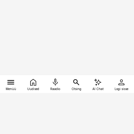
Menüü
Uudised
Raadio
Otsing
AI Chat
Logi sisse
Vana-Lõuna 39/1, 19094 Tallinn
(+372) 667 0111
logistikauudised@logistikauudised.ee