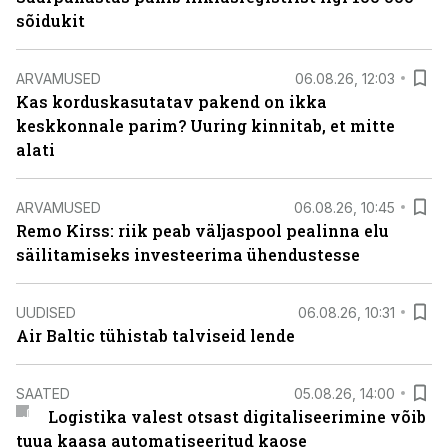
sõidukit
ARVAMUSED
06.08.26, 12:03
Kas korduskasutatav pakend on ikka
keskkonnale parim? Uuring kinnitab, et mitte
alati
ARVAMUSED
06.08.26, 10:45
Remo Kirss: riik peab väljaspool pealinna elu
säilitamiseks investeerima ühendustesse
UUDISED
06.08.26, 10:31
Air Baltic tühistab talviseid lende
SAATED
05.08.26, 14:00
Logistika valest otsast digitaliseerimine võib
tuua kaasa automatiseeritud kaose