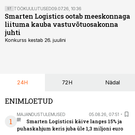
TÖÖKUULUTUSED
09.07.26, 10:36
ST
Smarten Logistics ootab meeskonnaga
liituma kauba vastuvõtuosakonna
juhti
Konkurss kestab 26. juulini
24H
72H
Nädal
ENIMLOETUD
MAJANDUSTULEMUSED
05.08.26, 07:51
1
Smarten Logisticsi käive langes 15% ja
puhaskahjum keris juba üle 1,3 miljoni euro