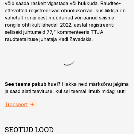
võib saada raskelt vigastada või hukkuda. Raudtee-
ettevõtted registreerivad ohuolukorrad, kus liikleja on
vahetult rongi eest möödunud või jäänud seisma
rongile ohtlikult lähedal. 2022. aastal registreeriti
selliseid juhtumeid 77,“ kommenteeris TTJA
raudteetalituse juhataja Kadi Zavadskis.
See teema pakub huvi?
Hakka neid märksõnu jälgima
ja saad alati teavituse, kui sel teemal ilmub midagi uut!
Transport
SEOTUD LOOD