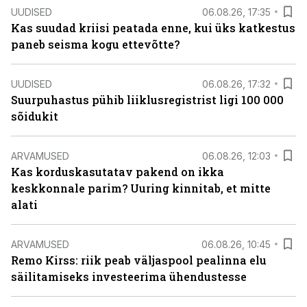
UUDISED
06.08.26, 17:35
Kas suudad kriisi peatada enne, kui üks katkestus
paneb seisma kogu ettevõtte?
UUDISED
06.08.26, 17:32
Suurpuhastus pühib liiklusregistrist ligi 100 000
sõidukit
ARVAMUSED
06.08.26, 12:03
Kas korduskasutatav pakend on ikka
keskkonnale parim? Uuring kinnitab, et mitte
alati
ARVAMUSED
06.08.26, 10:45
Remo Kirss: riik peab väljaspool pealinna elu
säilitamiseks investeerima ühendustesse