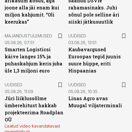
ärikasum kosus, aga
saanud DSVle
joone alla jäi enam kui
rahamasinaks. Juhi
miljon kahjumit. “Oli
sõnul pole selline äri
keerukas”
siiski jätkusuutlik
MAJANDUSTULEMUSED
UUDISED
05.08.26, 07:51
03.08.26, 13:51
Smarten Logisticsi
Kaubavargused
käive langes 15% ja
Euroopas tegid juunis
puhaskahjum keris juba
suure hüppe, eriti
üle 1,3 miljoni euro
Hispaanias
UUDISED
UUDISED
05.08.26, 11:09
05.08.26, 10:35
Jüri liiklussõlme
Linas Agro avas
ümberehitust hakkab
Muugal viljaterminali
projekteerima Roadplan
OÜ
Lisatud video kavandatavast
ringristmikust