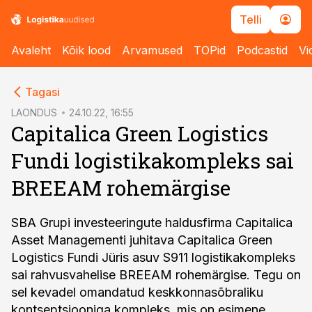
Telli
Avaleht
Kõik lood
Arvamused
TOPid
Podcastid
Vi
cebook
Tagasi
Twitter)
LAONDUS
24.10.22, 16:55
Capitalica Green Logistics
kedIn
Fundi logistikakompleks sai
ail
BREEAM rohemärgise
k
SBA Grupi investeeringute haldusfirma Capitalica
Asset Managementi juhitava Capitalica Green
Logistics Fundi Jüris asuv S911 logistikakompleks
sai rahvusvahelise BREEAM rohemärgise. Tegu on
sel kevadel omandatud keskkonnasõbraliku
kontseptsiooniga kompleks, mis on esimene