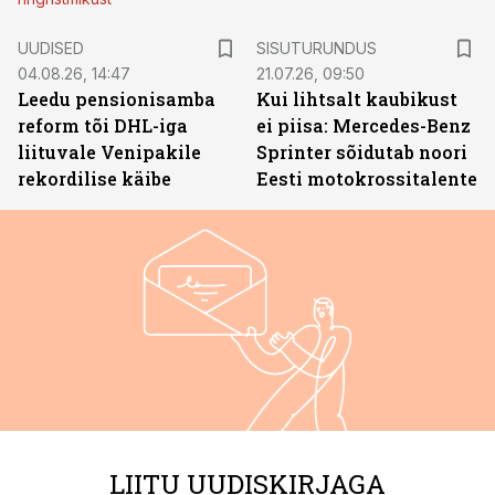
ST
UUDISED
SISUTURUNDUS
04.08.26, 14:47
21.07.26, 09:50
Leedu pensionisamba
Kui lihtsalt kaubikust
reform tõi DHL-iga
ei piisa: Mercedes-Benz
liituvale Venipakile
Sprinter sõidutab noori
rekordilise käibe
Eesti motokrossitalente
LIITU UUDISKIRJAGA