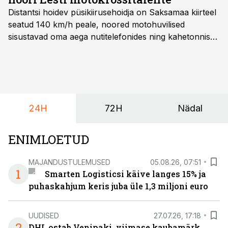
Distantsi hoidev püsikiirusehoidja on Saksamaa kiirteel
seatud 140 km/h peale, noored motohuvilised
sisustavad oma aega nutitelefonides ning kahetonnises
järelhaagises veerevad kaasa krossitsiklid koos vajaliku
varustusega. Õige pea on Prantsusmaal, Romagnes
algamas juuniorite motokrossi
maailmameistrivõistlused.
24H
72H
Nädal
ENIMLOETUD
MAJANDUSTULEMUSED
05.08.26, 07:51
1
Smarten Logisticsi käive langes 15% ja
puhaskahjum keris juba üle 1,3 miljoni euro
UUDISED
27.07.26, 17:18
2
DHL ostab Venipaki, viimase kaubamärk