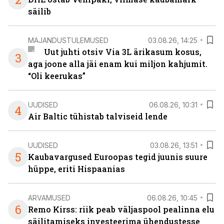
säilib
MAJANDUSTULEMUSED
03.08.26, 14:25
Uut juhti otsiv Via 3L ärikasum kosus,
3
aga joone alla jäi enam kui miljon kahjumit.
“Oli keerukas”
UUDISED
06.08.26, 10:31
4
Air Baltic tühistab talviseid lende
UUDISED
03.08.26, 13:51
5
Kaubavargused Euroopas tegid juunis suure
hüppe, eriti Hispaanias
ARVAMUSED
06.08.26, 10:45
6
Remo Kirss: riik peab väljaspool pealinna elu
säilitamiseks investeerima ühendustesse