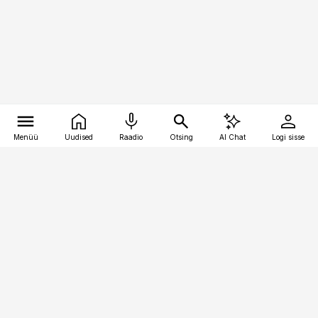
Menüü
Uudised
Raadio
Otsing
AI Chat
Logi sisse
Vana-Lõuna 39/1, 19094 Tallinn
(+372) 667 0111
logistikauudised@logistikauudised.ee
Telli
Reklaam
Firmast