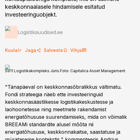
keskkonnaalasele hindamisele esitatud
investeeringuobjekt.
Logistikauudised.ee
Kuula
Jaga
Salvesta
Vihja
S911 Logistikakompleks Jüris.
Foto:
Capitalica Asset Management
"Tänapäeval on keskkonnasõbralikkus vältimatu.
Fondi strateegia näeb ette investeeringuid
keskkonnasäästlikesse logistikakeskustesse ja
laohoonetesse ning meetmete rakendamist
energiatõhususe suurendamiseks, mida on võimalik
BREEAMi standardite alusel mõõta nii
energiatõhususe, keskkonnakaitse, saastatuse ja
mürataseme kontekstis," kommenteeris Andrius