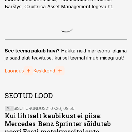
Barštys, Capitalica Asset Management tegevjuht.
See teema pakub huvi?
Hakka neid märksõnu jälgima
ja saad alati teavituse, kui sel teemal ilmub midagi uut!
Laondus
Keskkond
SEOTUD LOOD
SISUTURUNDUS
21.07.26, 09:50
ST
Kui lihtsalt kaubikust ei piisa:
Mercedes-Benz Sprinter sõidutab
noori Eesti motokrossitalente