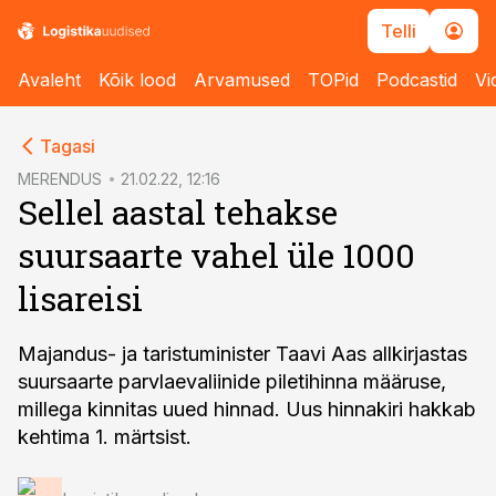
Telli
Avaleht
Kõik lood
Arvamused
TOPid
Podcastid
Vi
cebook
Tagasi
Twitter)
MERENDUS
21.02.22, 12:16
Sellel aastal tehakse
kedIn
suursaarte vahel üle 1000
ail
lisareisi
k
Majandus- ja taristuminister Taavi Aas allkirjastas
suursaarte parvlaevaliinide piletihinna määruse,
millega kinnitas uued hinnad. Uus hinnakiri hakkab
kehtima 1. märtsist.