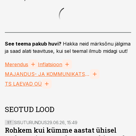
See teema pakub huvi?
Hakka neid märksõnu jälgima
ja saad alati teavituse, kui sel teemal ilmub midagi uut!
Merendus
Inflatsioon
MAJANDUS- JA KOMMUNIKATSIOONIMINISTEERIUM
TS LAEVAD OÜ
SEOTUD LOOD
SISUTURUNDUS
29.06.26, 15:49
ST
Rohkem kui kümme aastat ühisel