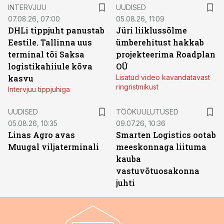
INTERVJUU
UUDISED
07.08.26, 07:00
05.08.26, 11:09
DHLi tippjuht panustab
Jüri liiklussõlme
Eestile. Tallinna uus
ümberehitust hakkab
terminal tõi Saksa
projekteerima Roadplan
logistikahiiule kõva
OÜ
kasvu
Lisatud video kavandatavast
ringristmikust
Intervjuu tippjuhiga
ST
UUDISED
TÖÖKUULUTUSED
05.08.26, 10:35
09.07.26, 10:36
Linas Agro avas
Smarten Logistics ootab
Muugal viljaterminali
meeskonnaga liituma
kauba
vastuvõtuosakonna
juhti