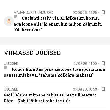
MAJANDUSTULEMUSED
03.08.26, 14:25
Uut juhti otsiv Via 3L ärikasum kosus,
6
aga joone alla jäi enam kui miljon kahjumit.
“Oli keerukas”
VIIMASED UUDISED
UUDISED
07.08.26, 11:00
Kohus kinnitas pika ajalooga transpordifirma
saneerimiskava. “Tahame kõik ära maksta!”
UUDISED
07.08.26, 10:53
Rail Baltica viimane takistus Eestis ületatud:
Pärnu-Kabli lõik sai rohelise tule