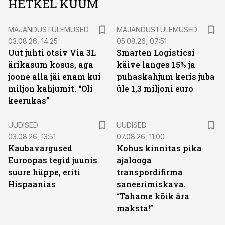
HETKEL KUUM
MAJANDUSTULEMUSED
MAJANDUSTULEMUSED
03.08.26, 14:25
05.08.26, 07:51
Uut juhti otsiv Via 3L
Smarten Logisticsi
ärikasum kosus, aga
käive langes 15% ja
joone alla jäi enam kui
puhaskahjum keris juba
miljon kahjumit. “Oli
üle 1,3 miljoni euro
keerukas”
UUDISED
UUDISED
03.08.26, 13:51
07.08.26, 11:00
Kaubavargused
Kohus kinnitas pika
Euroopas tegid juunis
ajalooga
suure hüppe, eriti
transpordifirma
Hispaanias
saneerimiskava.
“Tahame kõik ära
maksta!”