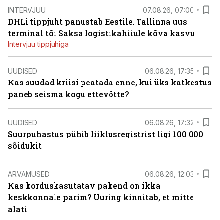
INTERVJUU
07.08.26, 07:00
DHLi tippjuht panustab Eestile. Tallinna uus
terminal tõi Saksa logistikahiiule kõva kasvu
Intervjuu tippjuhiga
UUDISED
06.08.26, 17:35
Kas suudad kriisi peatada enne, kui üks katkestus
paneb seisma kogu ettevõtte?
UUDISED
06.08.26, 17:32
Suurpuhastus pühib liiklusregistrist ligi 100 000
sõidukit
ARVAMUSED
06.08.26, 12:03
Kas korduskasutatav pakend on ikka
keskkonnale parim? Uuring kinnitab, et mitte
alati