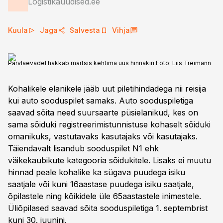
Logistikauudised.ee
Kuula
Jaga
Salvesta
Vihja
Parvlaevadel hakkab märtsis kehtima uus hinnakiri.
Foto:
Liis Treimann
Kohalikele elanikele jääb uut piletihindadega nii reisija
kui auto sooduspilet samaks. Auto sooduspiletiga
saavad sõita need suursaarte püsielanikud, kes on
sama sõiduki registreerimistunnistuse kohaselt sõiduki
omanikuks, vastutavaks kasutajaks või kasutajaks.
Täiendavalt lisandub sooduspilet N1 ehk
väikekaubikute kategooria sõidukitele. Lisaks ei muutu
hinnad peale kohalike ka sügava puudega isiku
saatjale või kuni 16aastase puudega isiku saatjale,
õpilastele ning kõikidele üle 65aastastele inimestele.
Üliõpilased saavad sõita sooduspiletiga 1. septembrist
kuni 30. juunini.