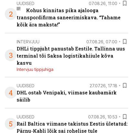
UUDISED
07.08.26, 11:00
Kohus kinnitas pika ajalooga
2
transpordifirma saneerimiskava. “Tahame
kõik ära maksta!”
INTERVJUU
07.08.26, 07:00
DHLi tippjuht panustab Eestile. Tallinna uus
3
terminal tõi Saksa logistikahiiule kõva
kasvu
Intervjuu tippjuhiga
UUDISED
27.07.26, 17:18
4
DHL ostab Venipaki, viimase kaubamärk
säilib
UUDISED
07.08.26, 10:53
5
Rail Baltica viimane takistus Eestis ületatud:
Pärnu-Kabli lõik sai rohelise tule