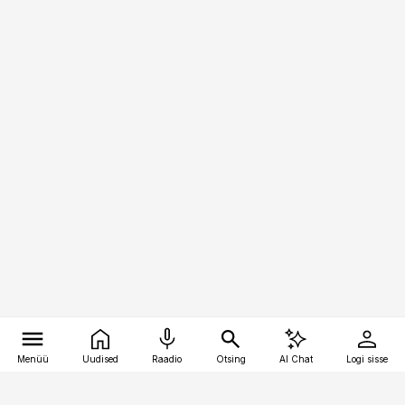
Menüü
Uudised
Raadio
Otsing
AI Chat
Logi sisse