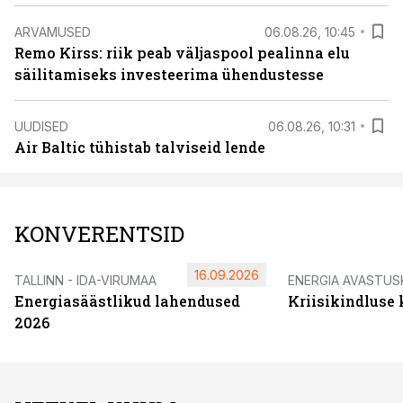
ARVAMUSED
06.08.26, 10:45
Remo Kirss: riik peab väljaspool pealinna elu
säilitamiseks investeerima ühendustesse
UUDISED
06.08.26, 10:31
Air Baltic tühistab talviseid lende
KONVERENTSID
16.09.2026
TALLINN - IDA-VIRUMAA
ENERGIA AVASTUS
Energiasäästlikud lahendused
Kriisikindluse
2026