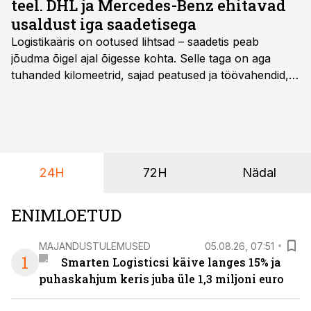
teel. DHL ja Mercedes-Benz ehitavad
usaldust iga saadetisega
Logistikaäris on ootused lihtsad – saadetis peab
jõudma õigel ajal õigesse kohta. Selle taga on aga
tuhanded kilomeetrid, sajad peatused ja töövahendid,
mille peale peab saama alati kindel olla. Just seepärast
on DHL usaldanud Mercedes-Benzi tarbesõidukeid
juba enam kui kümme aastat ning koostöö Vehoga on
selle aja jooksul kujunenud oluliseks osaks ettevõtte
igapäevasest tööst.
24H
72H
Nädal
ENIMLOETUD
MAJANDUSTULEMUSED
05.08.26, 07:51
1
Smarten Logisticsi käive langes 15% ja
puhaskahjum keris juba üle 1,3 miljoni euro