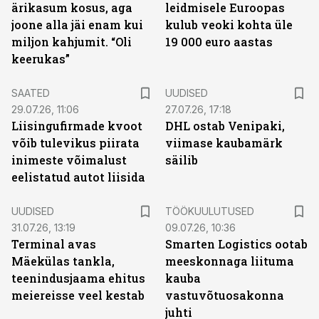
ärikasum kosus, aga
leidmisele Euroopas
joone alla jäi enam kui
kulub veoki kohta üle
miljon kahjumit. “Oli
19 000 euro aastas
keerukas”
SAATED
UUDISED
29.07.26, 11:06
27.07.26, 17:18
Liisingufirmade kvoot
DHL ostab Venipaki,
võib tulevikus piirata
viimase kaubamärk
inimeste võimalust
säilib
eelistatud autot liisida
ST
UUDISED
TÖÖKUULUTUSED
31.07.26, 13:19
09.07.26, 10:36
Terminal avas
Smarten Logistics ootab
Mäekülas tankla,
meeskonnaga liituma
teenindusjaama ehitus
kauba
meiereisse veel kestab
vastuvõtuosakonna
juhti