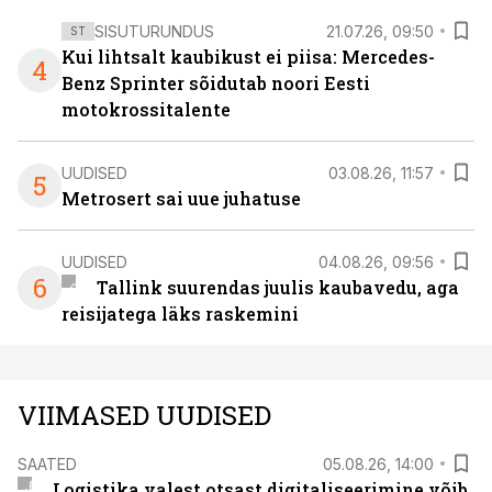
SISUTURUNDUS
21.07.26, 09:50
ST
Kui lihtsalt kaubikust ei piisa: Mercedes-
4
Benz Sprinter sõidutab noori Eesti
motokrossitalente
UUDISED
03.08.26, 11:57
5
Metrosert sai uue juhatuse
UUDISED
04.08.26, 09:56
6
Tallink suurendas juulis kaubavedu, aga
reisijatega läks raskemini
VIIMASED UUDISED
SAATED
05.08.26, 14:00
Logistika valest otsast digitaliseerimine võib