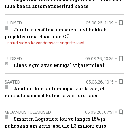
tuua kaasa automatiseeritud kaose
UUDISED
05.08.26, 11:09
Jüri liiklussõlme ümberehitust hakkab
projekteerima Roadplan OÜ
Lisatud video kavandatavast ringristmikust
UUDISED
05.08.26, 10:35
Linas Agro avas Muugal viljaterminali
SAATED
05.08.26, 10:15
Analüütikud: automüüjad kardavad, et
maksulubadused külmutavad turu taas
MAJANDUSTULEMUSED
05.08.26, 07:51
Smarten Logisticsi käive langes 15% ja
puhaskahjum keris juba üle 1,3 miljoni euro