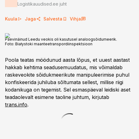
Logistikauudised.ee juht
Kuula
Jaga
Salvesta
Vihja
Päevinäinud Leedu veokis oli kasutusel analoogsõidumeerik.
Foto:
Białystoki maanteetranspordiinspektsioon
Poola teatas möödunud aasta lõpus, et uuest aastast
hakkab kehtima seadusemuudatus, mis võimaldab
raskeveokite sõidukmeerikute manipuleerimise puhul
konfiskeerida juhiluba sõltumata sellest, millise riigi
kodanikuga on tegemist. Sel esmaspäeval leidiski aset
teadaolevalt esimene taoline juhtum, kirjutab
trans.info
.