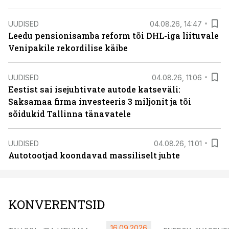
UUDISED
04.08.26, 14:47
Leedu pensionisamba reform tõi DHL-iga liituvale
Venipakile rekordilise käibe
UUDISED
04.08.26, 11:06
Eestist sai isejuhtivate autode katseväli:
Saksamaa firma investeeris 3 miljonit ja tõi
sõidukid Tallinna tänavatele
UUDISED
04.08.26, 11:01
Autotootjad koondavad massiliselt juhte
KONVERENTSID
16.09.2026