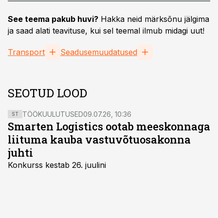
See teema pakub huvi?
Hakka neid märksõnu jälgima
ja saad alati teavituse, kui sel teemal ilmub midagi uut!
Transport
Seadusemuudatused
SEOTUD LOOD
TÖÖKUULUTUSED
09.07.26, 10:36
ST
Smarten Logistics ootab meeskonnaga
liituma kauba vastuvõtuosakonna
juhti
Konkurss kestab 26. juulini