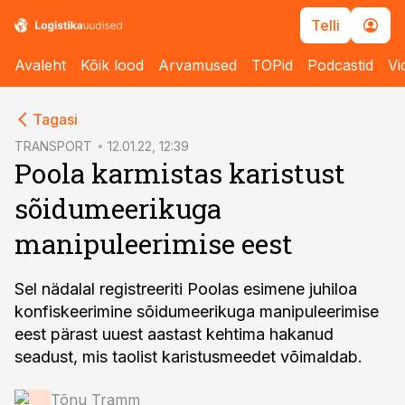
Telli
Avaleht
Kõik lood
Arvamused
TOPid
Podcastid
Vi
cebook
Tagasi
Twitter)
TRANSPORT
12.01.22, 12:39
Poola karmistas karistust
kedIn
sõidumeerikuga
ail
manipuleerimise eest
k
Sel nädalal registreeriti Poolas esimene juhiloa
konfiskeerimine sõidumeerikuga manipuleerimise
eest pärast uuest aastast kehtima hakanud
seadust, mis taolist karistusmeedet võimaldab.
Tõnu Tramm