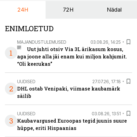
24H
72H
Nädal
ENIMLOETUD
MAJANDUSTULEMUSED
03.08.26, 14:25
Uut juhti otsiv Via 3L ärikasum kosus,
1
aga joone alla jäi enam kui miljon kahjumit.
“Oli keerukas”
UUDISED
27.07.26, 17:18
2
DHL ostab Venipaki, viimase kaubamärk
säilib
UUDISED
03.08.26, 13:51
3
Kaubavargused Euroopas tegid juunis suure
hüppe, eriti Hispaanias