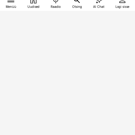
Menüü
Uudised
Raadio
Otsing
AI Chat
Logi sisse
Vana-Lõuna 39/1, 19094 Tallinn
(+372) 667 0111
logistikauudised@logistikauudised.ee
Telli
Reklaam
Firmast
Sisu kasutamisõigused
Ajakirjaniku
eetikakoodeks
Üldtingimused
Privaatsustingimused
Küpsiste poliitika
KKK
Eesti Meediaettevõtete
Eelistuste haldamine
Liit