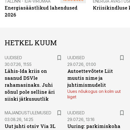
TALLINN - IDA-VIRUMAA
ENERGIA AVASTUS
Energiasäästlikud lahendused
Kriisikindluse
2026
HETKEL KUUM
UUDISED
UUDISED
30.07.26, 11:55
29.07.26, 01:00
Lähis-Ida kriis on
Autoettevõtete Liit
saanud DSVle
muutis nime ja
rahamasinaks. Juhi
juhtimismudelit
sõnul pole selline äri
Uues nõukogus on kolm uut
liiget
siiski jätkusuutlik
MAJANDUSTULEMUSED
UUDISED
03.08.26, 14:25
29.07.26, 13:16
Uut juhti otsiv Via 3L
Uuring: parkimiskoha