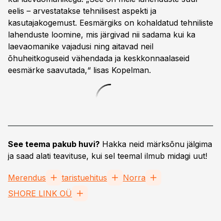
eelis – arvestatakse tehnilisest aspekti ja
kasutajakogemust. Eesmärgiks on kohaldatud tehniliste
lahenduste loomine, mis järgivad nii sadama kui ka
laevaomanike vajadusi ning aitavad neil
õhuheitkoguseid vähendada ja keskkonnaalaseid
eesmärke saavutada,“ lisas Kopelman.
See teema pakub huvi?
Hakka neid märksõnu jälgima
ja saad alati teavituse, kui sel teemal ilmub midagi uut!
Merendus
taristuehitus
Norra
SHORE LINK OÜ