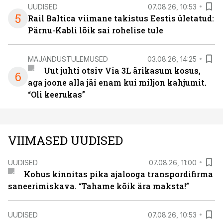
UUDISED
07.08.26, 10:53
5
Rail Baltica viimane takistus Eestis ületatud:
Pärnu-Kabli lõik sai rohelise tule
MAJANDUSTULEMUSED
03.08.26, 14:25
Uut juhti otsiv Via 3L ärikasum kosus,
6
aga joone alla jäi enam kui miljon kahjumit.
“Oli keerukas”
VIIMASED UUDISED
UUDISED
07.08.26, 11:00
Kohus kinnitas pika ajalooga transpordifirma
saneerimiskava. “Tahame kõik ära maksta!”
UUDISED
07.08.26, 10:53