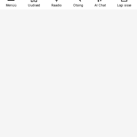
Menüü
Uudised
Raadio
Otsing
AI Chat
Logi sisse
Vana-Lõuna 39/1, 19094 Tallinn
(+372) 667 0111
logistikauudised@logistikauudised.ee
Telli
Reklaam
Firmast
Sisu kasutamisõigused
Ajakirjaniku
eetikakoodeks
Üldtingimused
Privaatsustingimused
Küpsiste poliitika
KKK
Eesti Meediaettevõtete
Eelistuste haldamine
Liit