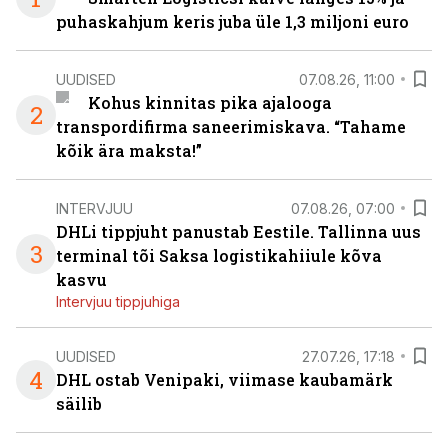
puhaskahjum keris juba üle 1,3 miljoni euro
UUDISED
07.08.26, 11:00
Kohus kinnitas pika ajalooga
2
transpordifirma saneerimiskava. “Tahame
kõik ära maksta!”
INTERVJUU
07.08.26, 07:00
DHLi tippjuht panustab Eestile. Tallinna uus
3
terminal tõi Saksa logistikahiiule kõva
kasvu
Intervjuu tippjuhiga
UUDISED
27.07.26, 17:18
4
DHL ostab Venipaki, viimase kaubamärk
säilib