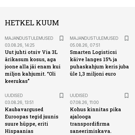
HETKEL KUUM
MAJANDUSTULEMUSED
MAJANDUSTULEMUSED
03.08.26, 14:25
05.08.26, 07:51
Uut juhti otsiv Via 3L
Smarten Logisticsi
ärikasum kosus, aga
käive langes 15% ja
joone alla jäi enam kui
puhaskahjum keris juba
miljon kahjumit. “Oli
üle 1,3 miljoni euro
keerukas”
UUDISED
UUDISED
03.08.26, 13:51
07.08.26, 11:00
Kaubavargused
Kohus kinnitas pika
Euroopas tegid juunis
ajalooga
suure hüppe, eriti
transpordifirma
Hispaanias
saneerimiskava.