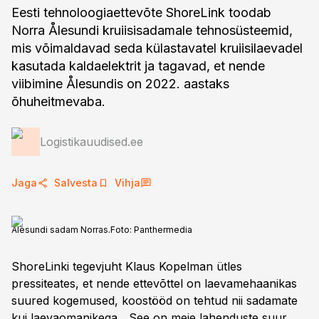
Eesti tehnoloogiaettevõte ShoreLink toodab
Norra Ålesundi kruiisisadamale tehnosüsteemid,
mis võimaldavad seda külastavatel kruiisilaevadel
kasutada kaldaelektrit ja tagavad, et nende
viibimine Ålesundis on 2022. aastaks
õhuheitmevaba.
Logistikauudised.ee
Jaga
Salvesta
Vihja
Ålesundi sadam Norras.
Foto:
Panthermedia
ShoreLinki tegevjuht Klaus Kopelman ütles
pressiteates, et nende ettevõttel on laevamehaanikas
suured kogemused, koostööd on tehtud nii sadamate
kui laevaomanikega. „See on meie lahenduste suur