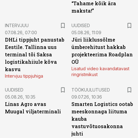
“Tahame kõik ära
maksta!”
INTERVJUU
UUDISED
07.08.26, 07:00
05.08.26, 11:09
DHLi tippjuht panustab
Jüri liiklussõlme
Eestile. Tallinna uus
ümberehitust hakkab
terminal tõi Saksa
projekteerima Roadplan
logistikahiiule kõva
OÜ
kasvu
Lisatud video kavandatavast
ringristmikust
Intervjuu tippjuhiga
ST
UUDISED
TÖÖKUULUTUSED
05.08.26, 10:35
09.07.26, 10:36
Linas Agro avas
Smarten Logistics ootab
Muugal viljaterminali
meeskonnaga liituma
kauba
vastuvõtuosakonna
juhti