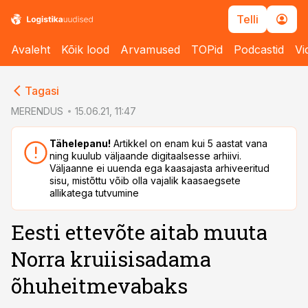
Telli
Avaleht
Kõik lood
Arvamused
TOPid
Podcastid
Vi
cebook
Tagasi
Twitter)
MERENDUS
15.06.21, 11:47
kedIn
Tähelepanu!
Artikkel on enam kui 5 aastat vana
ning kuulub väljaande digitaalsesse arhiivi.
ail
Väljaanne ei uuenda ega kaasajasta arhiveeritud
sisu, mistõttu võib olla vajalik kaasaegsete
k
allikatega tutvumine
Eesti ettevõte aitab muuta
Norra kruiisisadama
õhuheitmevabaks