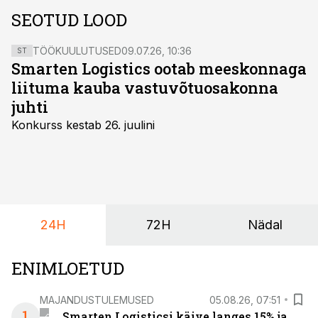
SEOTUD LOOD
TÖÖKUULUTUSED
09.07.26, 10:36
ST
Smarten Logistics ootab meeskonnaga
liituma kauba vastuvõtuosakonna
juhti
Konkurss kestab 26. juulini
24H
72H
Nädal
ENIMLOETUD
MAJANDUSTULEMUSED
05.08.26, 07:51
1
Smarten Logisticsi käive langes 15% ja