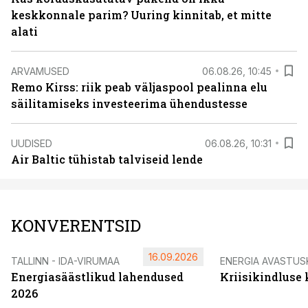
keskkonnale parim? Uuring kinnitab, et mitte
alati
ARVAMUSED
06.08.26, 10:45
Remo Kirss: riik peab väljaspool pealinna elu
säilitamiseks investeerima ühendustesse
UUDISED
06.08.26, 10:31
Air Baltic tühistab talviseid lende
KONVERENTSID
16.09.2026
TALLINN - IDA-VIRUMAA
ENERGIA AVASTUS
Energiasäästlikud lahendused
Kriisikindluse
2026