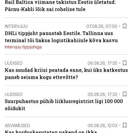
Rail Baltica viimane takistus Eestis ületatud:
Pärnu-Kabli lõik sai rohelise tule
INTERVJUU
07.08.26, 07:00
DHLi tippjuht panustab Eestile. Tallinna uus
terminal tõi Saksa logistikahiiule kõva kasvu
Intervjuu tippjuhiga
UUDISED
06.08.26, 17:35
Kas suudad kriisi peatada enne, kui üks katkestus
paneb seisma kogu ettevõtte?
UUDISED
06.08.26, 17:32
Suurpuhastus pühib liiklusregistrist ligi 100 000
sõidukit
ARVAMUSED
06.08.26, 12:03
Kas korduskasutatav pakend on ikka