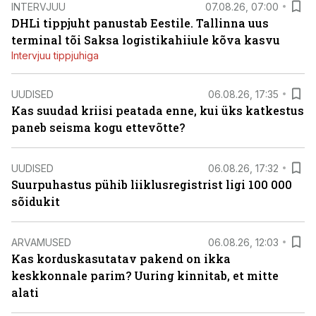
INTERVJUU
07.08.26, 07:00
DHLi tippjuht panustab Eestile. Tallinna uus
terminal tõi Saksa logistikahiiule kõva kasvu
Intervjuu tippjuhiga
UUDISED
06.08.26, 17:35
Kas suudad kriisi peatada enne, kui üks katkestus
paneb seisma kogu ettevõtte?
UUDISED
06.08.26, 17:32
Suurpuhastus pühib liiklusregistrist ligi 100 000
sõidukit
ARVAMUSED
06.08.26, 12:03
Kas korduskasutatav pakend on ikka
keskkonnale parim? Uuring kinnitab, et mitte
alati