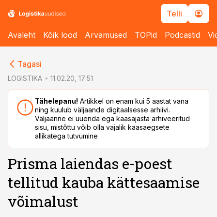
Telli
Avaleht
Kõik lood
Arvamused
TOPid
Podcastid
Vi
cebook
Tagasi
Twitter)
LOGISTIKA
11.02.20, 17:51
kedIn
Tähelepanu!
Artikkel on enam kui 5 aastat vana
ning kuulub väljaande digitaalsesse arhiivi.
ail
Väljaanne ei uuenda ega kaasajasta arhiveeritud
sisu, mistõttu võib olla vajalik kaasaegsete
k
allikatega tutvumine
Prisma laiendas e-poest
tellitud kauba kättesaamise
võimalust