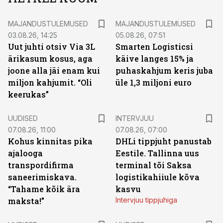
MAJANDUSTULEMUSED
MAJANDUSTULEMUSED
03.08.26, 14:25
05.08.26, 07:51
Uut juhti otsiv Via 3L
Smarten Logisticsi
ärikasum kosus, aga
käive langes 15% ja
joone alla jäi enam kui
puhaskahjum keris juba
miljon kahjumit. “Oli
üle 1,3 miljoni euro
keerukas”
UUDISED
INTERVJUU
07.08.26, 11:00
07.08.26, 07:00
Kohus kinnitas pika
DHLi tippjuht panustab
ajalooga
Eestile. Tallinna uus
transpordifirma
terminal tõi Saksa
saneerimiskava.
logistikahiiule kõva
“Tahame kõik ära
kasvu
maksta!”
Intervjuu tippjuhiga