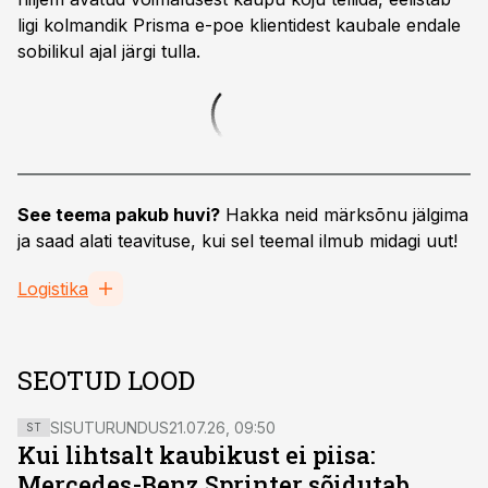
ligi kolmandik Prisma e-poe klientidest kaubale endale
sobilikul ajal järgi tulla.
See teema pakub huvi?
Hakka neid märksõnu jälgima
ja saad alati teavituse, kui sel teemal ilmub midagi uut!
Logistika
SEOTUD LOOD
SISUTURUNDUS
21.07.26, 09:50
ST
Kui lihtsalt kaubikust ei piisa:
Mercedes-Benz Sprinter sõidutab