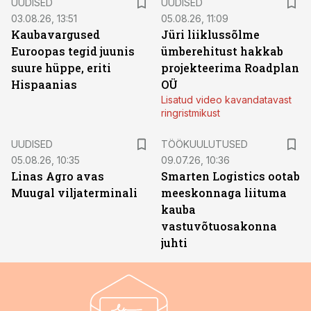
UUDISED
UUDISED
03.08.26, 13:51
05.08.26, 11:09
Kaubavargused
Jüri liiklussõlme
Euroopas tegid juunis
ümberehitust hakkab
suure hüppe, eriti
projekteerima Roadplan
Hispaanias
OÜ
Lisatud video kavandatavast
ringristmikust
ST
UUDISED
TÖÖKUULUTUSED
05.08.26, 10:35
09.07.26, 10:36
Linas Agro avas
Smarten Logistics ootab
Muugal viljaterminali
meeskonnaga liituma
kauba
vastuvõtuosakonna
juhti