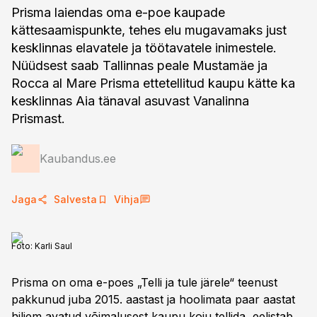
Prisma laiendas oma e-poe kaupade
kättesaamispunkte, tehes elu mugavamaks just
kesklinnas elavatele ja töötavatele inimestele.
Nüüdsest saab Tallinnas peale Mustamäe ja
Rocca al Mare Prisma ettetellitud kaupu kätte ka
kesklinnas Aia tänaval asuvast Vanalinna
Prismast.
Kaubandus.ee
Jaga
Salvesta
Vihja
Foto:
Karli Saul
Prisma on oma e-poes „Telli ja tule järele“ teenust
pakkunud juba 2015. aastast ja hoolimata paar aastat
hiljem avatud võimalusest kaupu koju tellida, eelistab