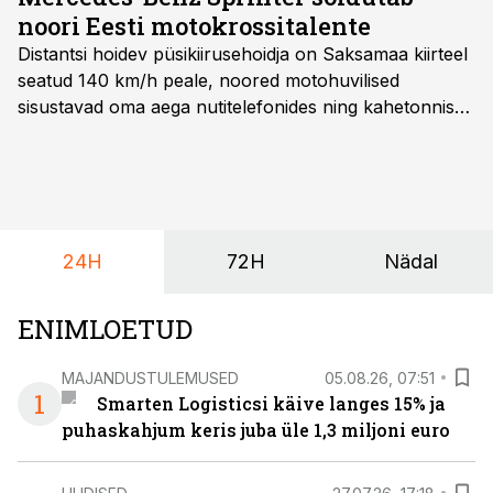
noori Eesti motokrossitalente
Distantsi hoidev püsikiirusehoidja on Saksamaa kiirteel
seatud 140 km/h peale, noored motohuvilised
sisustavad oma aega nutitelefonides ning kahetonnises
järelhaagises veerevad kaasa krossitsiklid koos vajaliku
varustusega. Õige pea on Prantsusmaal, Romagnes
algamas juuniorite motokrossi
maailmameistrivõistlused.
24H
72H
Nädal
ENIMLOETUD
MAJANDUSTULEMUSED
05.08.26, 07:51
1
Smarten Logisticsi käive langes 15% ja
puhaskahjum keris juba üle 1,3 miljoni euro