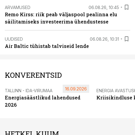
ARVAMUSED
06.08.26, 10:45
Remo Kirss: riik peab väljaspool pealinna elu
säilitamiseks investeerima ühendustesse
UUDISED
06.08.26, 10:31
Air Baltic tühistab talviseid lende
KONVERENTSID
16.09.2026
TALLINN - IDA-VIRUMAA
ENERGIA AVASTUS
Energiasäästlikud lahendused
Kriisikindluse
2026
HETKEL KUUM