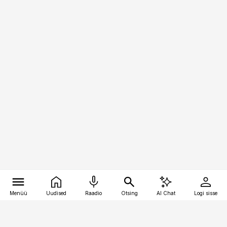
Menüü
Uudised
Raadio
Otsing
AI Chat
Logi sisse