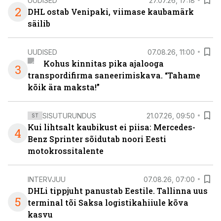
UUDISED
27.07.26, 17:18
2
DHL ostab Venipaki, viimase kaubamärk
säilib
UUDISED
07.08.26, 11:00
Kohus kinnitas pika ajalooga
3
transpordifirma saneerimiskava. “Tahame
kõik ära maksta!”
SISUTURUNDUS
21.07.26, 09:50
ST
Kui lihtsalt kaubikust ei piisa: Mercedes-
4
Benz Sprinter sõidutab noori Eesti
motokrossitalente
INTERVJUU
07.08.26, 07:00
DHLi tippjuht panustab Eestile. Tallinna uus
5
terminal tõi Saksa logistikahiiule kõva
kasvu