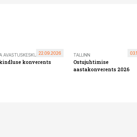
22.09.2026
03.
IA AVASTUSKESKUS
TALLINN
ikindluse konverents
Ostujuhtimise
aastakonverents 2026