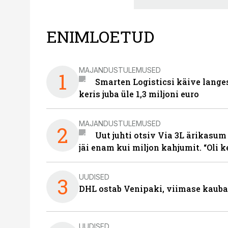
ENIMLOETUD
MAJANDUSTULEMUSED
1
Smarten Logisticsi käive lange
keris juba üle 1,3 miljoni euro
MAJANDUSTULEMUSED
2
Uut juhti otsiv Via 3L ärikasum
jäi enam kui miljon kahjumit. “Oli 
UUDISED
3
DHL ostab Venipaki, viimase kauba
UUDISED