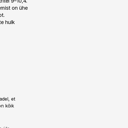
itel 9–10,4.
mist on ühe
ot.
te hulk
del, et
on kõik