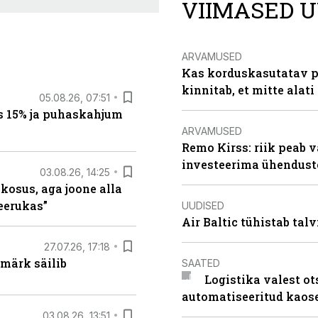
VIIMASED U
ARVAMUSED
Kas korduskasutatav p
kinnitab, et mitte alati
05.08.26, 07:51
s 15% ja puhaskahjum
ARVAMUSED
Remo Kirss: riik peab v
investeerima ühendust
03.08.26, 14:25
 kosus, aga joone alla
keerukas”
UUDISED
Air Baltic tühistab talv
27.07.26, 17:18
märk säilib
SAATED
Logistika valest ot
automatiseeritud kaos
03.08.26, 13:51