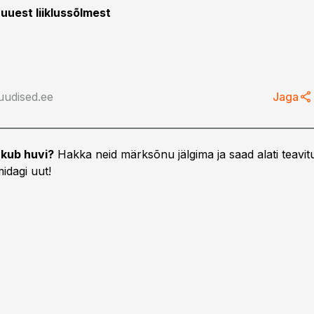
uuest liiklussõlmest
uudised.ee
Jaga
kub huvi?
Hakka neid märksõnu jälgima ja saad alati teavitu
idagi uut!