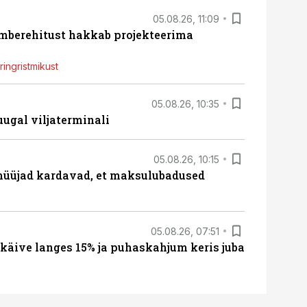
05.08.26, 11:09
ümberehitust hakkab projekteerima
ingristmikust
05.08.26, 10:35
ugal viljaterminali
05.08.26, 10:15
müüjad kardavad, et maksulubadused
05.08.26, 07:51
 käive langes 15% ja puhaskahjum keris juba