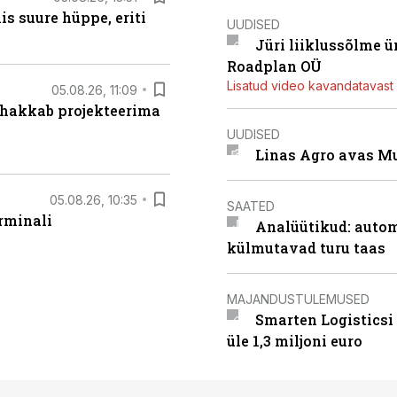
s suure hüppe, eriti
UUDISED
Jüri liiklussõlme 
Roadplan OÜ
Lisatud video kavandatavast r
05.08.26, 11:09
 hakkab projekteerima
UUDISED
Linas Agro avas Mu
05.08.26, 10:35
SAATED
rminali
Analüütikud: auto
külmutavad turu taas
MAJANDUSTULEMUSED
Smarten Logisticsi
üle 1,3 miljoni euro