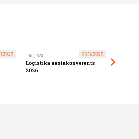
11.2026
09.12.2026
Pärnu ta
TALLINN
Logistika aastakonverents
2027
2026