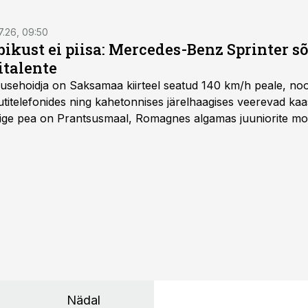
7.26, 09:50
bikust ei piisa: Mercedes-Benz Sprinter s
italente
iirusehoidja on Saksamaa kiirteel seatud 140 km/h peale, no
titelefonides ning kahetonnises järelhaagises veerevad kaas
Õige pea on Prantsusmaal, Romagnes algamas juuniorite mo
d.
Nädal