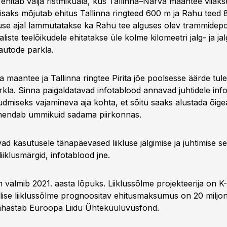
hitab välja ristmikuala, kus Tallinna–Narva maantee viiaks
 Lisaks mõjutab ehitus Tallinna ringteed 600 m ja Rahu teed
tuse ajal lammutatakse ka Rahu tee alguses olev trammidep
aliste teelõikudele ehitatakse üle kolme kilomeetri jalg- ja jal
autode parkla.
 maantee ja Tallinna ringtee Pirita jõe poolsesse äärde tul
kla. Sinna paigaldatavad infotablood annavad juhtidele info
dmiseks vajamineva aja kohta, et sõitu saaks alustada õige
endab ummikuid sadama piirkonnas.
vad kasutusele tänapäevased liikluse jälgimise ja juhtimise 
iklusmärgid, infotablood jne.
m valmib 2021. aasta lõpuks. Liiklussõlme projekteerija on K
ilise liiklussõlme prognoositav ehitusmaksumus on 20 miljon
ahastab Euroopa Liidu Ühtekuuluvusfond.