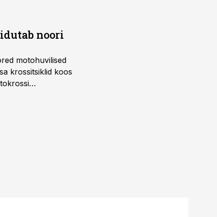
õidutab noori
ored motohuvilised
a krossitsiklid koos
tokrossi