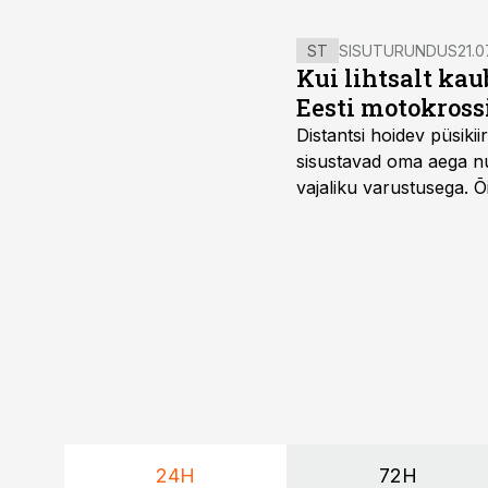
ST
SISUTURUNDUS
21.0
Kui lihtsalt kau
Eesti motokross
Distantsi hoidev püsik
sisustavad oma aega nu
vajaliku varustusega. 
maailmameistrivõistluse
24H
72H