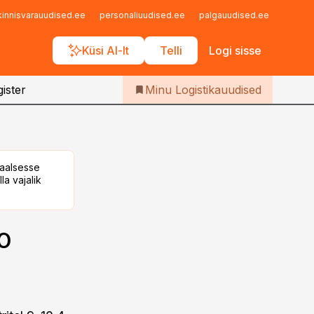
Iseteenindus
kinnisvarauudised.ee
personaliuudised.ee
palgauudised.ee
finant
Telli Logistikauudised
Küsi AI-lt
Telli
Logi sisse
ister
Minu Logistikauudised
taalsesse
la vajalik
o