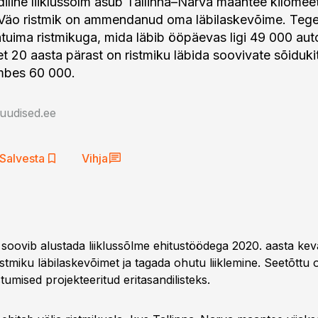
iline liiklussõlm asub Tallinna–Narva maantee kilomeetr
Väo ristmik on ammendanud oma läbilaskevõime. Tege
tuima ristmikuga, mida läbib ööpäevas ligi 49 000 aut
et 20 aasta pärast on ristmiku läbida soovivate sõiduki
bes 60 000.
auudised.ee
Salvesta
Vihja
oovib alustada liiklussõlme ehitustöödega 2020. aasta keva
tmiku läbilaskevõimet ja tagada ohutu liiklemine. Seetõttu 
stumised projekteeritud eritasandilisteks.