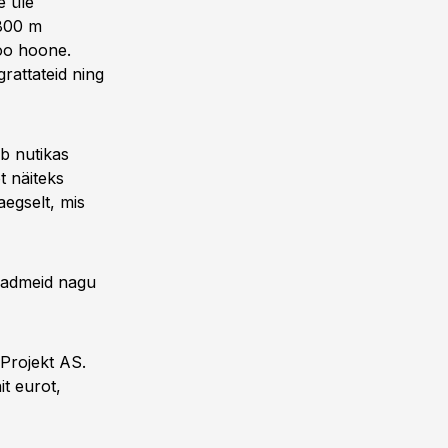
e üle
 800 m
oo hoone.
grattateid ning
eb nutikas
t näiteks
aegselt, mis
seadmeid nagu
-Projekt AS.
it eurot,