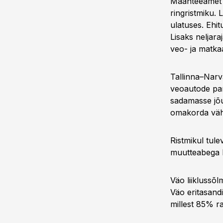
Maanteeamet e
ringristmiku.
ulatuses. Ehi
Lisaks neljaraj
veo- ja matka
Tallinna–Narva
veoautode par
sadamasse jõu
omakorda väh
Ristmikul tule
muutteabega li
Väo liiklussõl
Väo eritasand
millest 85% r