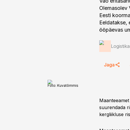
Väo eritasand
Olemasolev 
Eesti koorma
Eeldatakse, 
ööpäevas um
Logistik
Jaga
Foto:
Kuvatõmmis
Maanteeamet s
suurendada ris
kergliikluse ri