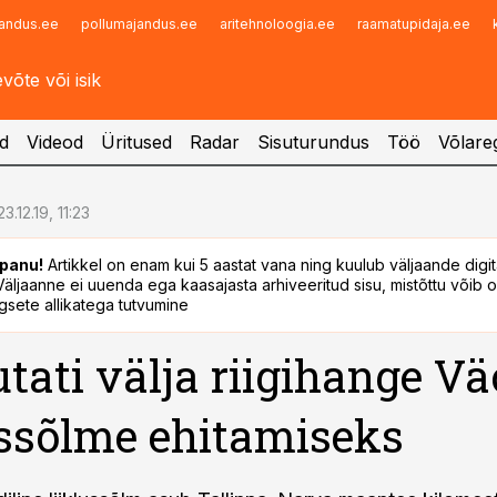
andus.ee
pollumajandus.ee
aritehnoloogia.ee
raamatupidaja.ee
Infopank
Radar
d
Videod
Üritused
Radar
Sisuturundus
Töö
Võlareg
23.12.19, 11:23
panu!
Artikkel on enam kui 5 aastat vana ning kuulub väljaande digi
. Väljaanne ei uuenda ega kaasajasta arhiveeritud sisu, mistõttu võib ol
sete allikatega tutvumine
tati välja riigihange Vä
ussõlme ehitamiseks