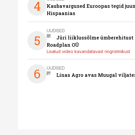
4
Kaubavargused Euroopas tegid juuni
Hispaanias
UUDISED
5
Jüri liiklussõlme ümberehitust
Roadplan OÜ
Lisatud video kavandatavast ringristmikust
UUDISED
6
Linas Agro avas Muugal viljate