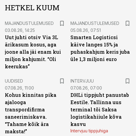
HETKEL KUUM
MAJANDUSTULEMUSED
MAJANDUSTULEMUSED
03.08.26, 14:25
05.08.26, 07:51
Uut juhti otsiv Via 3L
Smarten Logisticsi
ärikasum kosus, aga
käive langes 15% ja
joone alla jäi enam kui
puhaskahjum keris juba
miljon kahjumit. “Oli
üle 1,3 miljoni euro
keerukas”
UUDISED
INTERVJUU
07.08.26, 11:00
07.08.26, 07:00
Kohus kinnitas pika
DHLi tippjuht panustab
ajalooga
Eestile. Tallinna uus
transpordifirma
terminal tõi Saksa
saneerimiskava.
logistikahiiule kõva
“Tahame kõik ära
kasvu
maksta!”
Intervjuu tippjuhiga