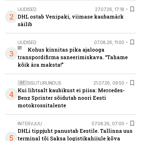
UUDISED
27.07.26, 17:18
2
DHL ostab Venipaki, viimase kaubamärk
säilib
UUDISED
07.08.26, 11:00
Kohus kinnitas pika ajalooga
3
transpordifirma saneerimiskava. “Tahame
kõik ära maksta!”
SISUTURUNDUS
21.07.26, 09:50
ST
Kui lihtsalt kaubikust ei piisa: Mercedes-
4
Benz Sprinter sõidutab noori Eesti
motokrossitalente
INTERVJUU
07.08.26, 07:00
DHLi tippjuht panustab Eestile. Tallinna uus
5
terminal tõi Saksa logistikahiiule kõva