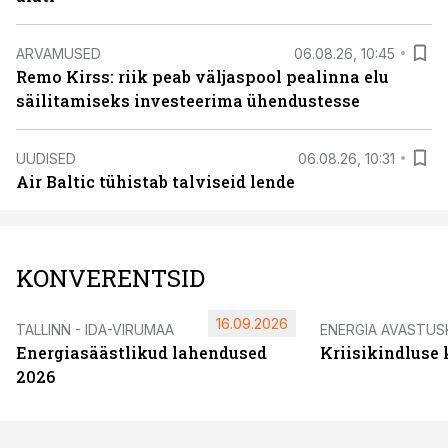
ARVAMUSED
06.08.26, 10:45
Remo Kirss: riik peab väljaspool pealinna elu
säilitamiseks investeerima ühendustesse
UUDISED
06.08.26, 10:31
Air Baltic tühistab talviseid lende
KONVERENTSID
16.09.2026
TALLINN - IDA-VIRUMAA
ENERGIA AVASTUS
Energiasäästlikud lahendused
Kriisikindluse
2026