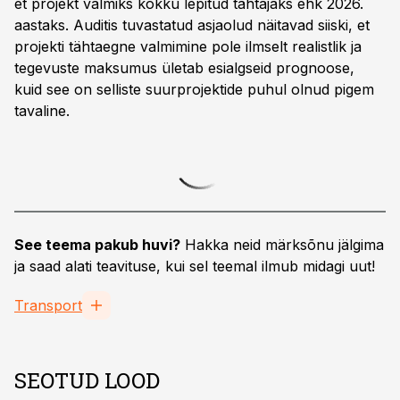
et projekt valmiks kokku lepitud tähtajaks ehk 2026.
aastaks. Auditis tuvastatud asjaolud näitavad siiski, et
projekti tähtaegne valmimine pole ilmselt realistlik ja
tegevuste maksumus ületab esialgseid prognoose,
kuid see on selliste suurprojektide puhul olnud pigem
tavaline.
See teema pakub huvi?
Hakka neid märksõnu jälgima
ja saad alati teavituse, kui sel teemal ilmub midagi uut!
Transport
SEOTUD LOOD