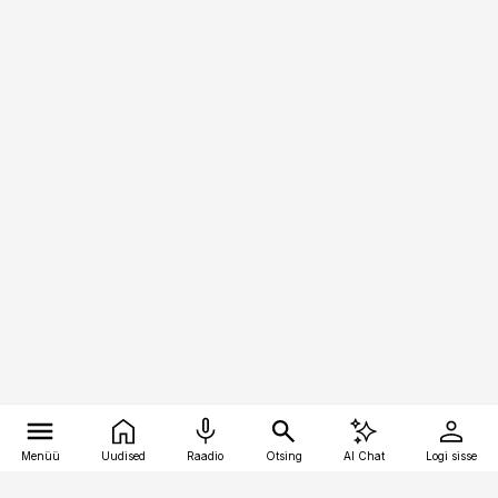
Menüü
Uudised
Raadio
Otsing
AI Chat
Logi sisse