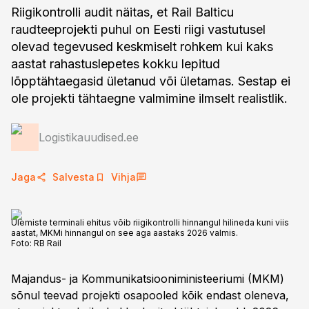
Riigikontrolli audit näitas, et Rail Balticu
raudteeprojekti puhul on Eesti riigi vastutusel
olevad tegevused keskmiselt rohkem kui kaks
aastat rahastuslepetes kokku lepitud
lõpptähtaegasid ületanud või ületamas. Sestap ei
ole projekti tähtaegne valmimine ilmselt realistlik.
Logistikauudised.ee
Jaga
Salvesta
Vihja
Ülemiste terminali ehitus võib riigikontrolli hinnangul hilineda kuni viis
aastat, MKMi hinnangul on see aga aastaks 2026 valmis.
Foto:
RB Rail
Majandus- ja Kommunikatsiooniministeeriumi (MKM)
sõnul teevad projekti osapooled kõik endast oleneva,