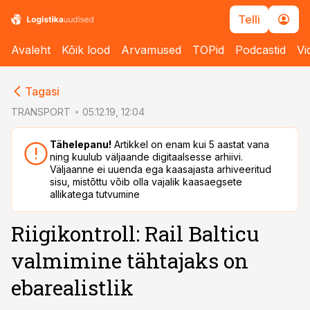
Telli
Avaleht
Kõik lood
Arvamused
TOPid
Podcastid
Vi
cebook
Tagasi
Twitter)
TRANSPORT
05.12.19, 12:04
kedIn
Tähelepanu!
Artikkel on enam kui 5 aastat vana
ning kuulub väljaande digitaalsesse arhiivi.
ail
Väljaanne ei uuenda ega kaasajasta arhiveeritud
sisu, mistõttu võib olla vajalik kaasaegsete
k
allikatega tutvumine
Riigikontroll: Rail Balticu
valmimine tähtajaks on
ebarealistlik