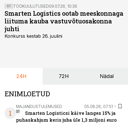
TÖÖKUULUTUSED
09.07.26, 10:36
ST
Smarten Logistics ootab meeskonnaga
liituma kauba vastuvõtuosakonna
juhti
Konkurss kestab 26. juulini
24H
72H
Nädal
ENIMLOETUD
MAJANDUSTULEMUSED
05.08.26, 07:51
1
Smarten Logisticsi käive langes 15% ja
puhaskahjum keris juba üle 1,3 miljoni euro