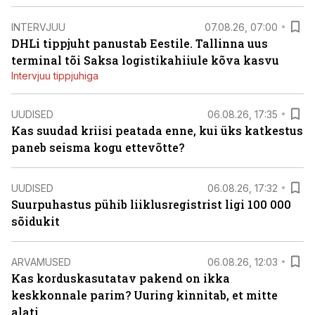
INTERVJUU
07.08.26, 07:00
DHLi tippjuht panustab Eestile. Tallinna uus
terminal tõi Saksa logistikahiiule kõva kasvu
Intervjuu tippjuhiga
UUDISED
06.08.26, 17:35
Kas suudad kriisi peatada enne, kui üks katkestus
paneb seisma kogu ettevõtte?
UUDISED
06.08.26, 17:32
Suurpuhastus pühib liiklusregistrist ligi 100 000
sõidukit
ARVAMUSED
06.08.26, 12:03
Kas korduskasutatav pakend on ikka
keskkonnale parim? Uuring kinnitab, et mitte
alati