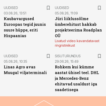
UUDISED
UUDISED
03.08.26, 13:51
05.08.26, 11:09
Kaubavargused
Jüri liiklussõlme
Euroopas tegid juunis
ümberehitust hakkab
suure hüppe, eriti
projekteerima Roadplan
Hispaanias
OÜ
Lisatud video kavandatavast
ringristmikust
ST
UUDISED
SISUTURUNDUS
05.08.26, 10:35
29.06.26, 15:49
Linas Agro avas
Rohkem kui kümme
Muugal viljaterminali
aastat ühisel teel. DHL
ja Mercedes-Benz
ehitavad usaldust iga
saadetisega