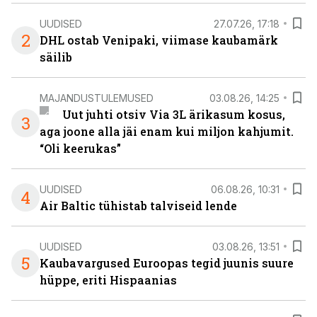
UUDISED
27.07.26, 17:18
2
DHL ostab Venipaki, viimase kaubamärk
säilib
MAJANDUSTULEMUSED
03.08.26, 14:25
Uut juhti otsiv Via 3L ärikasum kosus,
3
aga joone alla jäi enam kui miljon kahjumit.
“Oli keerukas”
UUDISED
06.08.26, 10:31
4
Air Baltic tühistab talviseid lende
UUDISED
03.08.26, 13:51
5
Kaubavargused Euroopas tegid juunis suure
hüppe, eriti Hispaanias