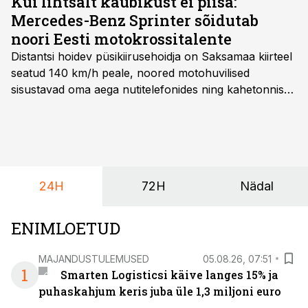
Kui lihtsalt kaubikust ei piisa:
Mercedes-Benz Sprinter sõidutab
noori Eesti motokrossitalente
Distantsi hoidev püsikiirusehoidja on Saksamaa kiirteel
seatud 140 km/h peale, noored motohuvilised
sisustavad oma aega nutitelefonides ning kahetonnises
järelhaagises veerevad kaasa krossitsiklid koos vajaliku
varustusega. Õige pea on Prantsusmaal, Romagnes
algamas juuniorite motokrossi
maailmameistrivõistlused.
24H
72H
Nädal
ENIMLOETUD
MAJANDUSTULEMUSED
05.08.26, 07:51
1
Smarten Logisticsi käive langes 15% ja
puhaskahjum keris juba üle 1,3 miljoni euro