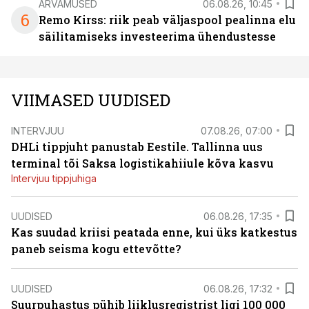
ARVAMUSED
06.08.26, 10:45
6
Remo Kirss: riik peab väljaspool pealinna elu
säilitamiseks investeerima ühendustesse
VIIMASED UUDISED
INTERVJUU
07.08.26, 07:00
DHLi tippjuht panustab Eestile. Tallinna uus
terminal tõi Saksa logistikahiiule kõva kasvu
Intervjuu tippjuhiga
UUDISED
06.08.26, 17:35
Kas suudad kriisi peatada enne, kui üks katkestus
paneb seisma kogu ettevõtte?
UUDISED
06.08.26, 17:32
Suurpuhastus pühib liiklusregistrist ligi 100 000