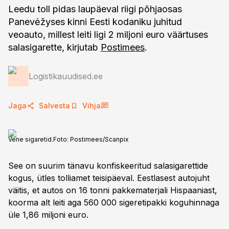
Leedu toll pidas laupäeval riigi põhjaosas
Panevėžyses kinni Eesti kodaniku juhitud
veoauto, millest leiti ligi 2 miljoni euro väärtuses
salasigarette, kirjutab
Postimees
.
Logistikauudised.ee
Jaga
Salvesta
Vihja
Vene sigaretid.
Foto:
Postimees/Scanpix
See on suurim tänavu konfiskeeritud salasigarettide
kogus, ütles tolliamet teisipäeval. Eestlasest autojuht
väitis, et autos on 16 tonni pakkematerjali Hispaaniast,
koorma alt leiti aga 560 000 sigeretipakki koguhinnaga
üle 1,86 miljoni euro.