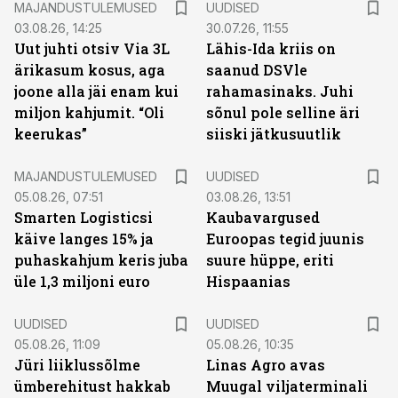
MAJANDUSTULEMUSED
UUDISED
03.08.26, 14:25
30.07.26, 11:55
Uut juhti otsiv Via 3L
Lähis-Ida kriis on
ärikasum kosus, aga
saanud DSVle
joone alla jäi enam kui
rahamasinaks. Juhi
miljon kahjumit. “Oli
sõnul pole selline äri
keerukas”
siiski jätkusuutlik
MAJANDUSTULEMUSED
UUDISED
05.08.26, 07:51
03.08.26, 13:51
Smarten Logisticsi
Kaubavargused
käive langes 15% ja
Euroopas tegid juunis
puhaskahjum keris juba
suure hüppe, eriti
üle 1,3 miljoni euro
Hispaanias
UUDISED
UUDISED
05.08.26, 11:09
05.08.26, 10:35
Jüri liiklussõlme
Linas Agro avas
ümberehitust hakkab
Muugal viljaterminali