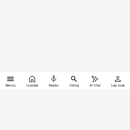
Menüü
Uudised
Raadio
Otsing
AI Chat
Logi sisse
Vana-Lõuna 39/1, 19094 Tallinn
(+372) 667 0111
logistikauudised@logistikauudised.ee