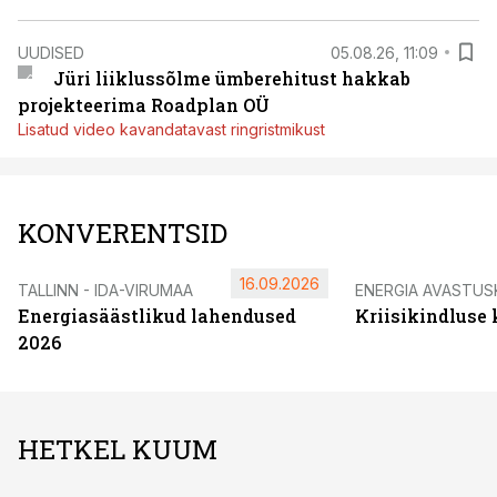
UUDISED
05.08.26, 11:09
Jüri liiklussõlme ümberehitust hakkab
projekteerima Roadplan OÜ
Lisatud video kavandatavast ringristmikust
KONVERENTSID
16.09.2026
TALLINN - IDA-VIRUMAA
ENERGIA AVASTUS
Energiasäästlikud lahendused
Kriisikindluse
2026
HETKEL KUUM