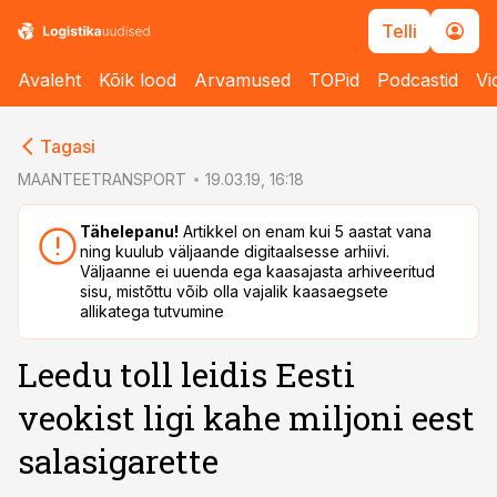
Telli
Avaleht
Kõik lood
Arvamused
TOPid
Podcastid
Vi
cebook
cebook
Tagasi
Twitter)
Twitter)
MAANTEETRANSPORT
19.03.19, 16:18
kedIn
kedIn
Tähelepanu!
Artikkel on enam kui 5 aastat vana
ning kuulub väljaande digitaalsesse arhiivi.
ail
ail
Väljaanne ei uuenda ega kaasajasta arhiveeritud
sisu, mistõttu võib olla vajalik kaasaegsete
k
k
allikatega tutvumine
Leedu toll leidis Eesti
veokist ligi kahe miljoni eest
salasigarette