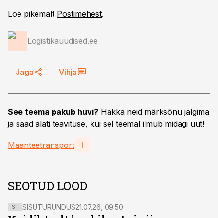
Loe pikemalt
Postimehest
.
Logistikauudised.ee
Jaga
Vihja
See teema pakub huvi?
Hakka neid märksõnu jälgima
ja saad alati teavituse, kui sel teemal ilmub midagi uut!
Maanteetransport
SEOTUD LOOD
SISUTURUNDUS
21.07.26, 09:50
ST