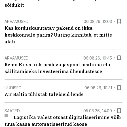
sõidukit
ARVAMUSED
06.08.26, 12:03
Kas korduskasutatav pakend on ikka
keskkonnale parim? Uuring kinnitab, et mitte
alati
ARVAMUSED
06.08.26, 10:45
Remo Kirss: riik peab väljaspool pealinna elu
säilitamiseks investeerima ühendustesse
UUDISED
06.08.26, 10:31
Air Baltic tühistab talviseid lende
SAATED
05.08.26, 14:00
Logistika valest otsast digitaliseerimine võib
tuua kaasa automatiseeritud kaose