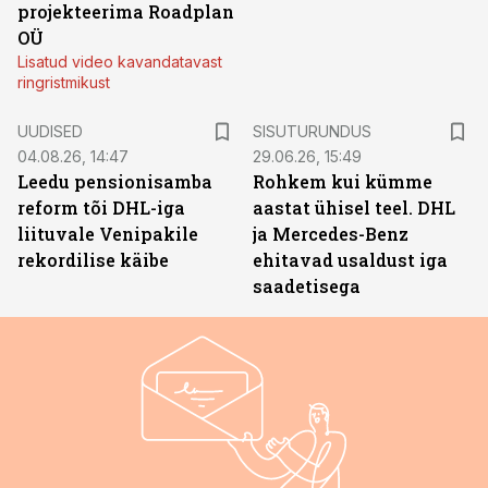
projekteerima Roadplan
OÜ
Lisatud video kavandatavast
ringristmikust
ST
UUDISED
SISUTURUNDUS
04.08.26, 14:47
29.06.26, 15:49
Leedu pensionisamba
Rohkem kui kümme
reform tõi DHL-iga
aastat ühisel teel. DHL
liituvale Venipakile
ja Mercedes-Benz
rekordilise käibe
ehitavad usaldust iga
saadetisega