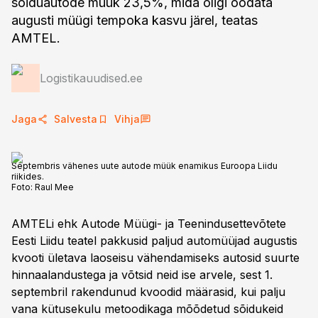
sõiduautode müük 23,5%, mida oligi oodata
augusti müügi tempoka kasvu järel, teatas
AMTEL.
Logistikauudised.ee
Jaga
Salvesta
Vihja
Septembris vähenes uute autode müük enamikus Euroopa Liidu
riikides.
Foto:
Raul Mee
AMTELi ehk Autode Müügi- ja Teenindusettevõtete
Eesti Liidu teatel pakkusid paljud automüüjad augustis
kvooti ületava laoseisu vähendamiseks autosid suurte
hinnaalandustega ja võtsid neid ise arvele, sest 1.
septembril rakendunud kvoodid määrasid, kui palju
vana kütusekulu metoodikaga mõõdetud sõidukeid