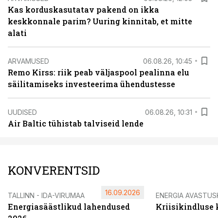
Kas korduskasutatav pakend on ikka
keskkonnale parim? Uuring kinnitab, et mitte
alati
ARVAMUSED
06.08.26, 10:45
Remo Kirss: riik peab väljaspool pealinna elu
säilitamiseks investeerima ühendustesse
UUDISED
06.08.26, 10:31
Air Baltic tühistab talviseid lende
KONVERENTSID
16.09.2026
TALLINN - IDA-VIRUMAA
ENERGIA AVASTUS
Energiasäästlikud lahendused
Kriisikindluse