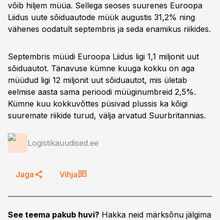
võib hiljem müüa. Sellega seoses suurenes Euroopa
Liidus uute sõiduautode müük augustis 31,2% ning
vähenes oodatult septembris ja seda enamikus riikides.
Septembris müüdi Euroopa Liidus ligi 1,1 miljonit uut
sõiduautot. Tänavuse kümne kuuga kokku on aga
müüdud ligi 12 miljonit uut sõiduautot, mis ületab
eelmise aasta sama perioodi müüginumbreid 2,5%.
Kümne kuu kokkuvõttes püsivad plussis ka kõigi
suuremate riikide turud, välja arvatud Suurbritannias.
Logistikauudised.ee
Jaga
Vihja
See teema pakub huvi?
Hakka neid märksõnu jälgima