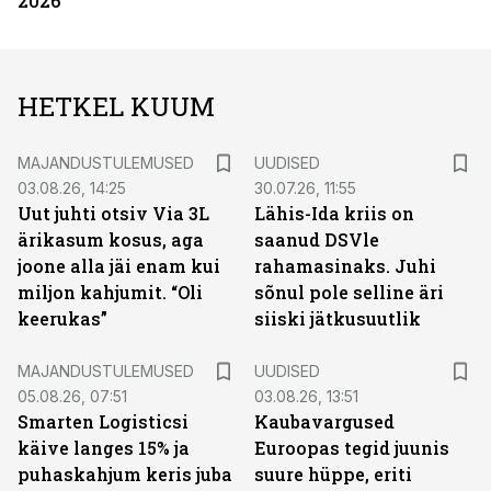
2026
HETKEL KUUM
MAJANDUSTULEMUSED
UUDISED
03.08.26, 14:25
30.07.26, 11:55
Uut juhti otsiv Via 3L
Lähis-Ida kriis on
ärikasum kosus, aga
saanud DSVle
joone alla jäi enam kui
rahamasinaks. Juhi
miljon kahjumit. “Oli
sõnul pole selline äri
keerukas”
siiski jätkusuutlik
MAJANDUSTULEMUSED
UUDISED
05.08.26, 07:51
03.08.26, 13:51
Smarten Logisticsi
Kaubavargused
käive langes 15% ja
Euroopas tegid juunis
puhaskahjum keris juba
suure hüppe, eriti