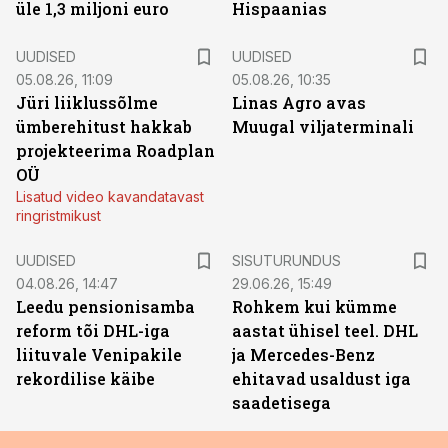
üle 1,3 miljoni euro
Hispaanias
UUDISED
UUDISED
05.08.26, 11:09
05.08.26, 10:35
Jüri liiklussõlme
Linas Agro avas
ümberehitust hakkab
Muugal viljaterminali
projekteerima Roadplan
OÜ
Lisatud video kavandatavast
ringristmikust
ST
UUDISED
SISUTURUNDUS
04.08.26, 14:47
29.06.26, 15:49
Leedu pensionisamba
Rohkem kui kümme
reform tõi DHL-iga
aastat ühisel teel. DHL
liituvale Venipakile
ja Mercedes-Benz
rekordilise käibe
ehitavad usaldust iga
saadetisega