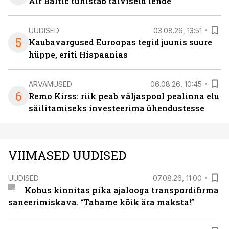
Air Baltic tühistab talviseid lende
UUDISED
03.08.26, 13:51
5
Kaubavargused Euroopas tegid juunis suure
hüppe, eriti Hispaanias
ARVAMUSED
06.08.26, 10:45
6
Remo Kirss: riik peab väljaspool pealinna elu
säilitamiseks investeerima ühendustesse
VIIMASED UUDISED
UUDISED
07.08.26, 11:00
Kohus kinnitas pika ajalooga transpordifirma
saneerimiskava. “Tahame kõik ära maksta!”