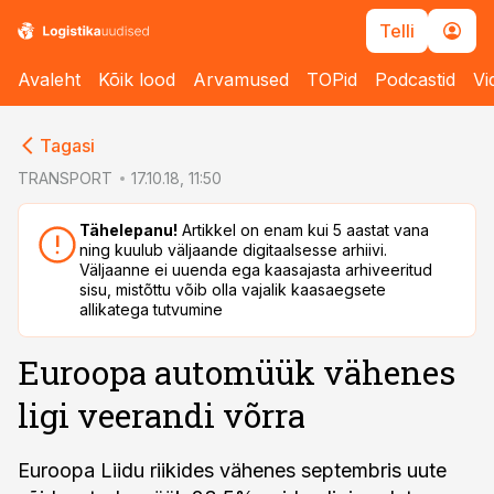
Telli
Avaleht
Kõik lood
Arvamused
TOPid
Podcastid
Vi
cebook
cebook
Tagasi
Twitter)
Twitter)
TRANSPORT
17.10.18, 11:50
kedIn
kedIn
Tähelepanu!
Artikkel on enam kui 5 aastat vana
ning kuulub väljaande digitaalsesse arhiivi.
ail
ail
Väljaanne ei uuenda ega kaasajasta arhiveeritud
sisu, mistõttu võib olla vajalik kaasaegsete
k
k
allikatega tutvumine
Euroopa automüük vähenes
ligi veerandi võrra
Euroopa Liidu riikides vähenes septembris uute