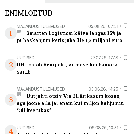
ENIMLOETUD
MAJANDUSTULEMUSED
05.08.26, 07:51
1
Smarten Logisticsi käive langes 15% ja
puhaskahjum keris juba üle 1,3 miljoni euro
UUDISED
27.07.26, 17:18
2
DHL ostab Venipaki, viimase kaubamärk
säilib
MAJANDUSTULEMUSED
03.08.26, 14:25
Uut juhti otsiv Via 3L ärikasum kosus,
3
aga joone alla jäi enam kui miljon kahjumit.
“Oli keerukas”
UUDISED
06.08.26, 10:31
4