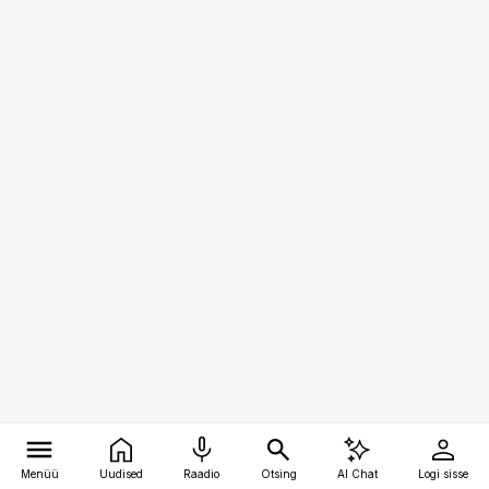
Menüü
Uudised
Raadio
Otsing
AI Chat
Logi sisse