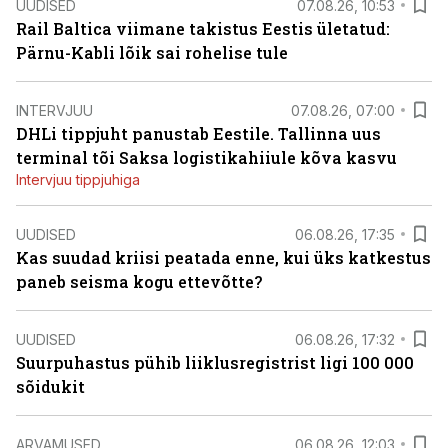
UUDISED
07.08.26, 10:53
Rail Baltica viimane takistus Eestis ületatud:
Pärnu-Kabli lõik sai rohelise tule
INTERVJUU
07.08.26, 07:00
DHLi tippjuht panustab Eestile. Tallinna uus
terminal tõi Saksa logistikahiiule kõva kasvu
Intervjuu tippjuhiga
UUDISED
06.08.26, 17:35
Kas suudad kriisi peatada enne, kui üks katkestus
paneb seisma kogu ettevõtte?
UUDISED
06.08.26, 17:32
Suurpuhastus pühib liiklusregistrist ligi 100 000
sõidukit
ARVAMUSED
06.08.26, 12:03