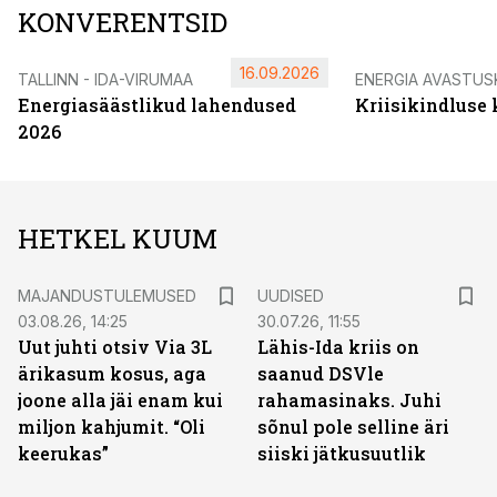
KONVERENTSID
16.09.2026
TALLINN - IDA-VIRUMAA
ENERGIA AVASTUS
Energiasäästlikud lahendused
Kriisikindluse
2026
HETKEL KUUM
MAJANDUSTULEMUSED
UUDISED
03.08.26, 14:25
30.07.26, 11:55
Uut juhti otsiv Via 3L
Lähis-Ida kriis on
ärikasum kosus, aga
saanud DSVle
joone alla jäi enam kui
rahamasinaks. Juhi
miljon kahjumit. “Oli
sõnul pole selline äri
keerukas”
siiski jätkusuutlik