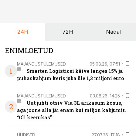
on DHL usaldanud Mercedes-Benzi tarbesõidukeid
juba enam kui kümme aastat ning koostöö Vehoga on
selle aja jooksul kujunenud oluliseks osaks ettevõtte
igapäevasest tööst.
24H
72H
Nädal
ENIMLOETUD
MAJANDUSTULEMUSED
05.08.26, 07:51
1
Smarten Logisticsi käive langes 15% ja
puhaskahjum keris juba üle 1,3 miljoni euro
MAJANDUSTULEMUSED
03.08.26, 14:25
Uut juhti otsiv Via 3L ärikasum kosus,
2
aga joone alla jäi enam kui miljon kahjumit.
“Oli keerukas”
UUDISED
27.07.26, 17:18