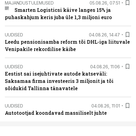
MAJANDUSTULEMUSED
05.08.26, 07:51
Smarten Logisticsi käive langes 15% ja
puhaskahjum keris juba üle 1,3 miljoni euro
UUDISED
04.08.26, 14:47
Leedu pensionisamba reform tõi DHL-iga liituvale
Venipakile rekordilise käibe
UUDISED
04.08.26, 11:06
Eestist sai isejuhtivate autode katseväli:
Saksamaa firma investeeris 3 miljonit ja tõi
sõidukid Tallinna tänavatele
UUDISED
04.08.26, 11:01
Autotootjad koondavad massiliselt juhte