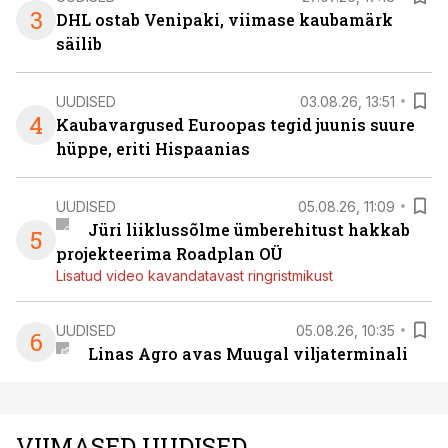
3
DHL ostab Venipaki, viimase kaubamärk
säilib
UUDISED
03.08.26, 13:51
4
Kaubavargused Euroopas tegid juunis suure
hüppe, eriti Hispaanias
UUDISED
05.08.26, 11:09
Jüri liiklussõlme ümberehitust hakkab
5
projekteerima Roadplan OÜ
Lisatud video kavandatavast ringristmikust
UUDISED
05.08.26, 10:35
6
Linas Agro avas Muugal viljaterminali
VIIMASED UUDISED