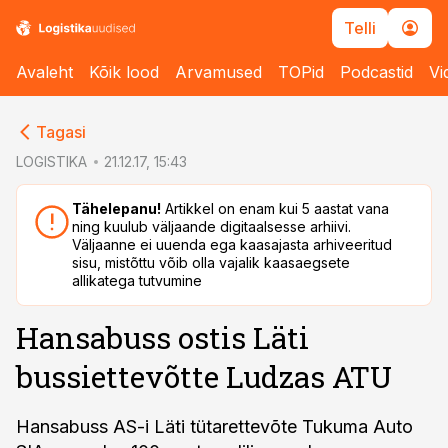
Telli
Avaleht
Kõik lood
Arvamused
TOPid
Podcastid
Vi
cebook
cebook
Tagasi
Twitter)
Twitter)
LOGISTIKA
21.12.17, 15:43
kedIn
kedIn
Tähelepanu!
Artikkel on enam kui 5 aastat vana
ning kuulub väljaande digitaalsesse arhiivi.
ail
ail
Väljaanne ei uuenda ega kaasajasta arhiveeritud
sisu, mistõttu võib olla vajalik kaasaegsete
k
k
allikatega tutvumine
Hansabuss ostis Läti
bussiettevõtte Ludzas ATU
Hansabuss AS-i Läti tütarettevõte Tukuma Auto