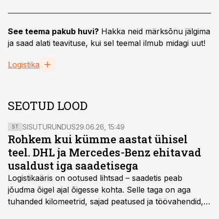
See teema pakub huvi?
Hakka neid märksõnu jälgima
ja saad alati teavituse, kui sel teemal ilmub midagi uut!
Logistika
SEOTUD LOOD
SISUTURUNDUS
29.06.26, 15:49
ST
Rohkem kui kümme aastat ühisel
teel. DHL ja Mercedes-Benz ehitavad
usaldust iga saadetisega
Logistikaäris on ootused lihtsad – saadetis peab
jõudma õigel ajal õigesse kohta. Selle taga on aga
tuhanded kilomeetrid, sajad peatused ja töövahendid,
mille peale peab saama alati kindel olla. Just seepärast