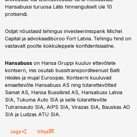
Hansabussi turuosa Lätis hinnanguliselt üle 10
protsendi.
Ostjat nõustasid tehingus investeerimispank Michel
Capital ja advokaadibüroo Fort Latvia. Tehingu hind on
vastavalt poolte kokkuleppele konfidentsiaalne.
Hansabuss
on Hansa Gruppi kuuluv ettevõtete
kontsern, mis osutab bussitransporditeenust Balti
riikides ja mujal Euroopas. Kontserni kuuluvad
emaettevõte Hansabuss AS ning tütarettevõtted
Samat AS, Hansa Bussiliinid AS, Hansabuss Latvia
SIA, Tukuma Auto SIA ja selle tütarettevõte
Tutransauto SIA, AIPS SIA, Virazas SIA, Bauskas AO
SIA ja Ludzas ATU SIA.
Jaga
Vihja