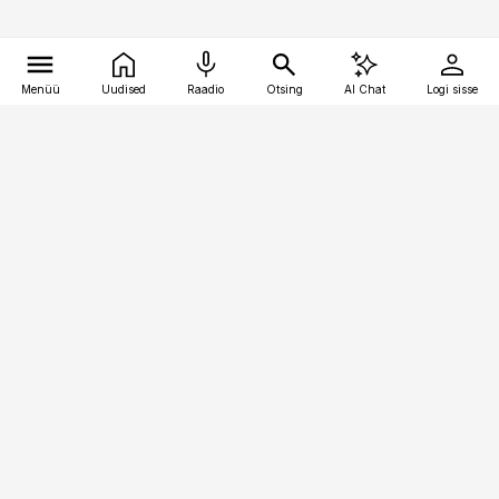
Menüü
Uudised
Raadio
Otsing
AI Chat
Logi sisse
Vana-Lõuna 39/1, 19094 Tallinn
(+372) 667 0111
logistikauudised@logistikauudised.ee
Telli
Reklaam
Firmast
Sisu kasutamisõigused
Ajakirjaniku
eetikakoodeks
Üldtingimused
Privaatsustingimused
Küpsiste poliitika
KKK