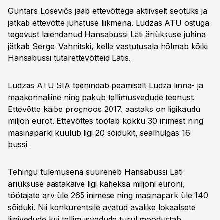
Guntars Losevičs jääb ettevõttega aktiivselt seotuks ja
jätkab ettevõtte juhatuse liikmena. Ludzas ATU ostuga
tegevust laiendanud Hansabussi Läti äriüksuse juhina
jätkab Sergei Vahnitski, kelle vastutusala hõlmab kõiki
Hansabussi tütarettevõtteid Lätis.
Ludzas ATU SIA teenindab peamiselt Ludza linna- ja
maakonnaliine ning pakub tellimusvedude teenust.
Ettevõtte käibe prognoos 2017. aastaks on ligikaudu
miljon eurot. Ettevõttes töötab kokku 30 inimest ning
masinaparki kuulub ligi 20 sõidukit, sealhulgas 16
bussi.
Tehingu tulemusena suureneb Hansabussi Läti
äriüksuse aastakäive ligi kaheksa miljoni euroni,
töötajate arv üle 265 inimese ning masinapark üle 140
sõiduki. Nii konkurentsile avatud avalike lokaalsete
liinivedude kui tellimusvedude turul moodustab