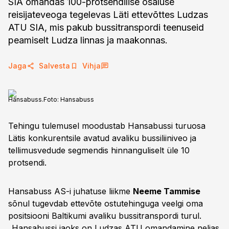
SIA omandas 100-protsendilise osaluse
reisijateveoga tegelevas Läti ettevõttes Ludzas
ATU SIA, mis pakub bussitranspordi teenuseid
peamiselt Ludza linnas ja maakonnas.
Jaga
Salvesta
Vihja
Hansabuss.
Foto:
Hansabuss
Tehingu tulemusel moodustab Hansabussi turuosa
Lätis konkurentsile avatud avaliku bussiliiniveo ja
tellimusvedude segmendis hinnanguliselt üle 10
protsendi.
Hansabuss AS-i juhatuse liikme
Neeme Tammise
sõnul tugevdab ettevõte ostutehinguga veelgi oma
positsiooni Baltikumi avaliku bussitranspordi turul.
„Hansabussi jaoks on Ludzas ATU omandamine neljas