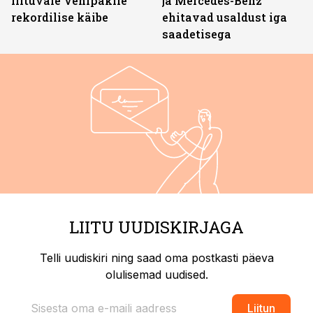
liituvale Venipakile
ja Mercedes-Benz
rekordilise käibe
ehitavad usaldust iga
saadetisega
LIITU UUDISKIRJAGA
Telli uudiskiri ning saad oma postkasti päeva
olulisemad uudised.
Liitun