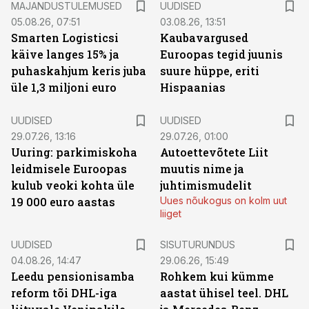
MAJANDUSTULEMUSED
UUDISED
05.08.26, 07:51
03.08.26, 13:51
Smarten Logisticsi
Kaubavargused
käive langes 15% ja
Euroopas tegid juunis
puhaskahjum keris juba
suure hüppe, eriti
üle 1,3 miljoni euro
Hispaanias
UUDISED
UUDISED
29.07.26, 13:16
29.07.26, 01:00
Uuring: parkimiskoha
Autoettevõtete Liit
leidmisele Euroopas
muutis nime ja
kulub veoki kohta üle
juhtimismudelit
19 000 euro aastas
Uues nõukogus on kolm uut
liiget
ST
UUDISED
SISUTURUNDUS
04.08.26, 14:47
29.06.26, 15:49
Leedu pensionisamba
Rohkem kui kümme
reform tõi DHL-iga
aastat ühisel teel. DHL