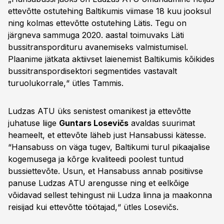
ettevõtte ostutehing Baltikumis viimase 18 kuu jooksul
ning kolmas ettevõtte ostutehing Lätis. Tegu on
järgneva sammuga 2020. aastal toimuvaks Läti
bussitranspordituru avanemiseks valmistumisel.
Plaanime jätkata aktiivset laienemist Baltikumis kõikides
bussitranspordisektori segmentides vastavalt
turuolukorrale,“ ütles Tammis.
Ludzas ATU üks senistest omanikest ja ettevõtte
juhatuse liige
Guntars Losevičs
avaldas suurimat
heameelt, et ettevõte läheb just Hansabussi kätesse.
“Hansabuss on väga tugev, Baltikumi turul pikaajalise
kogemusega ja kõrge kvaliteedi poolest tuntud
bussiettevõte. Usun, et Hansabuss annab positiivse
panuse Ludzas ATU arengusse ning et eelkõige
võidavad sellest tehingust nii Ludza linna ja maakonna
reisijad kui ettevõtte töötajad,“ ütles Losevičs.