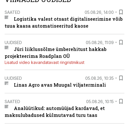
SAATED
05.08.26, 14:00
Logistika valest otsast digitaliseerimine võib
tuua kaasa automatiseeritud kaose
UUDISED
05.08.26, 11:09
Jüri liiklussõlme ümberehitust hakkab
projekteerima Roadplan OÜ
Lisatud video kavandatavast ringristmikust
UUDISED
05.08.26, 10:35
Linas Agro avas Muugal viljaterminali
SAATED
05.08.26, 10:15
Analüütikud: automüüjad kardavad, et
maksulubadused külmutavad turu taas