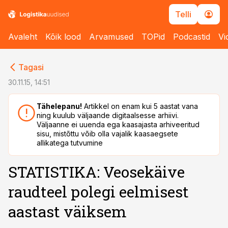
Telli
Avaleht
Kõik lood
Arvamused
TOPid
Podcastid
Vi
cebook
Tagasi
Twitter)
30.11.15, 14:51
kedIn
Tähelepanu!
Artikkel on enam kui 5 aastat vana
ning kuulub väljaande digitaalsesse arhiivi.
ail
Väljaanne ei uuenda ega kaasajasta arhiveeritud
sisu, mistõttu võib olla vajalik kaasaegsete
k
allikatega tutvumine
STATISTIKA: Veosekäive
raudteel polegi eelmisest
aastast väiksem