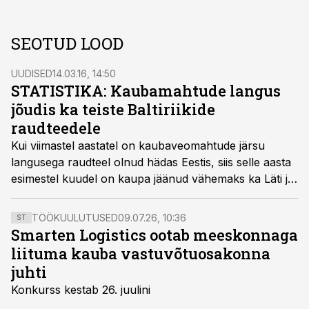
SEOTUD LOOD
UUDISED
14.03.16, 14:50
STATISTIKA: Kaubamahtude langus
jõudis ka teiste Baltiriikide
raudteedele
Kui viimastel aastatel on kaubaveomahtude järsu
langusega raudteel olnud hädas Eestis, siis selle aasta
esimestel kuudel on kaupa jäänud vähemaks ka Läti ja
Leedu raudteedel.
TÖÖKUULUTUSED
09.07.26, 10:36
ST
Smarten Logistics ootab meeskonnaga
liituma kauba vastuvõtuosakonna
juhti
Konkurss kestab 26. juulini