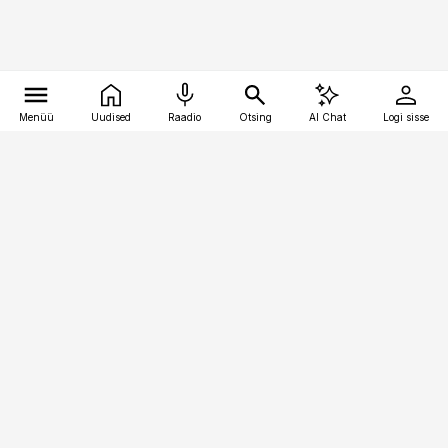
Menüü
Uudised
Raadio
Otsing
AI Chat
Logi sisse
Vana-Lõuna 39/1, 19094 Tallinn
(+372) 667 0111
logistikauudised@logistikauudised.ee
Telli
Reklaam
Firmast
Sisu kasutamisõigused
Ajakirjaniku
eetikakoodeks