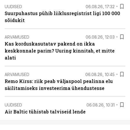
UUDISED
06.08.26, 17:32
Suurpuhastus pühib liiklusregistrist ligi 100 000
sõidukit
ARVAMUSED
06.08.26, 12:03
Kas korduskasutatav pakend on ikka
keskkonnale parim? Uuring kinnitab, et mitte
alati
ARVAMUSED
06.08.26, 10:45
Remo Kirss: riik peab väljaspool pealinna elu
säilitamiseks investeerima ühendustesse
UUDISED
06.08.26, 10:31
Air Baltic tühistab talviseid lende