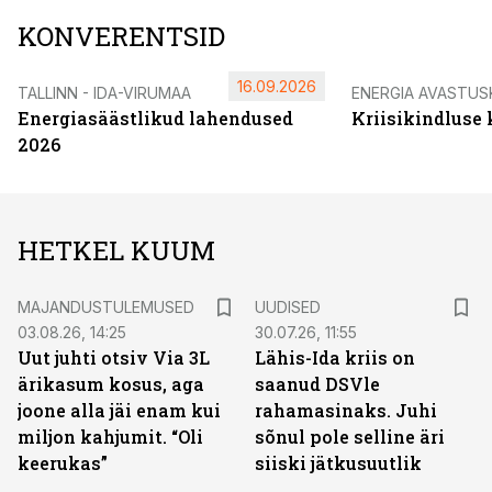
KONVERENTSID
16.09.2026
TALLINN - IDA-VIRUMAA
ENERGIA AVASTUS
Energiasäästlikud lahendused
Kriisikindluse
2026
HETKEL KUUM
MAJANDUSTULEMUSED
UUDISED
03.08.26, 14:25
30.07.26, 11:55
Uut juhti otsiv Via 3L
Lähis-Ida kriis on
ärikasum kosus, aga
saanud DSVle
joone alla jäi enam kui
rahamasinaks. Juhi
miljon kahjumit. “Oli
sõnul pole selline äri
keerukas”
siiski jätkusuutlik