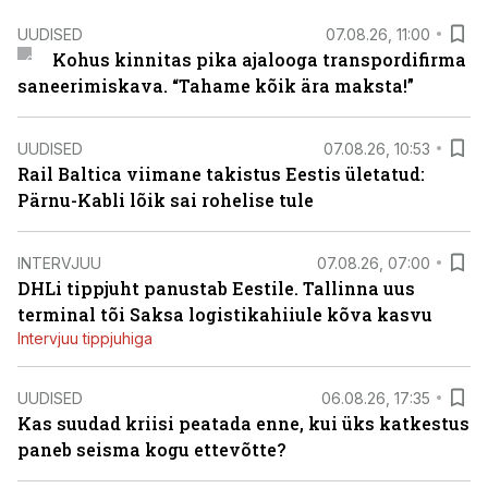
UUDISED
07.08.26, 11:00
Kohus kinnitas pika ajalooga transpordifirma
saneerimiskava. “Tahame kõik ära maksta!”
UUDISED
07.08.26, 10:53
Rail Baltica viimane takistus Eestis ületatud:
Pärnu-Kabli lõik sai rohelise tule
INTERVJUU
07.08.26, 07:00
DHLi tippjuht panustab Eestile. Tallinna uus
terminal tõi Saksa logistikahiiule kõva kasvu
Intervjuu tippjuhiga
UUDISED
06.08.26, 17:35
Kas suudad kriisi peatada enne, kui üks katkestus
paneb seisma kogu ettevõtte?