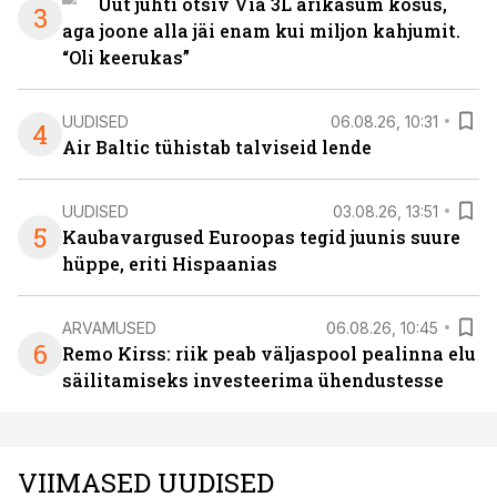
Uut juhti otsiv Via 3L ärikasum kosus,
3
aga joone alla jäi enam kui miljon kahjumit.
“Oli keerukas”
UUDISED
06.08.26, 10:31
4
Air Baltic tühistab talviseid lende
UUDISED
03.08.26, 13:51
5
Kaubavargused Euroopas tegid juunis suure
hüppe, eriti Hispaanias
ARVAMUSED
06.08.26, 10:45
6
Remo Kirss: riik peab väljaspool pealinna elu
säilitamiseks investeerima ühendustesse
VIIMASED UUDISED