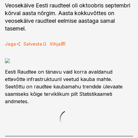
Veosekäive Eesti raudteel oli oktoobris septembri
kõrval aasta nõrgim. Aasta kokkuvõttes on
veosekäive raudteel eelmise aastaga samal
tasemel.
Jaga
Salvesta
Vihja
Eesti Raudtee on tänavu vaid korra avaldanud
ettevõtte infrastruktuuril veetud kauba mahte.
Seetõttu on raudtee kaubamahu trendide ülevaate
saamiseks kõige terviklikum pilt Statistikaameti
andmetes.