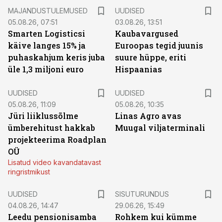
MAJANDUSTULEMUSED
UUDISED
05.08.26, 07:51
03.08.26, 13:51
Smarten Logisticsi
Kaubavargused
käive langes 15% ja
Euroopas tegid juunis
puhaskahjum keris juba
suure hüppe, eriti
üle 1,3 miljoni euro
Hispaanias
UUDISED
UUDISED
05.08.26, 11:09
05.08.26, 10:35
Jüri liiklussõlme
Linas Agro avas
ümberehitust hakkab
Muugal viljaterminali
projekteerima Roadplan
OÜ
Lisatud video kavandatavast
ringristmikust
ST
UUDISED
SISUTURUNDUS
04.08.26, 14:47
29.06.26, 15:49
Leedu pensionisamba
Rohkem kui kümme