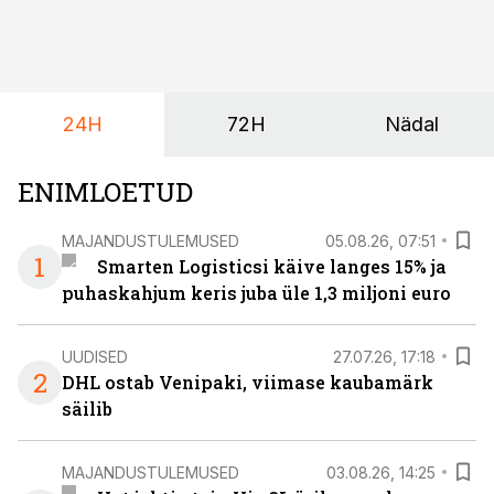
24H
72H
Nädal
ENIMLOETUD
MAJANDUSTULEMUSED
05.08.26, 07:51
1
Smarten Logisticsi käive langes 15% ja
puhaskahjum keris juba üle 1,3 miljoni euro
UUDISED
27.07.26, 17:18
2
DHL ostab Venipaki, viimase kaubamärk
säilib
MAJANDUSTULEMUSED
03.08.26, 14:25