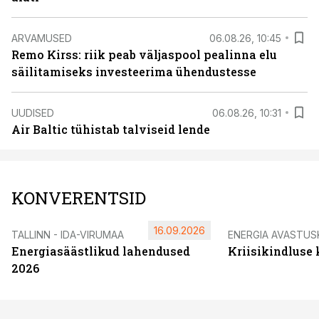
ARVAMUSED
06.08.26, 10:45
Remo Kirss: riik peab väljaspool pealinna elu
säilitamiseks investeerima ühendustesse
UUDISED
06.08.26, 10:31
Air Baltic tühistab talviseid lende
KONVERENTSID
16.09.2026
TALLINN - IDA-VIRUMAA
ENERGIA AVASTUS
Energiasäästlikud lahendused
Kriisikindluse
2026