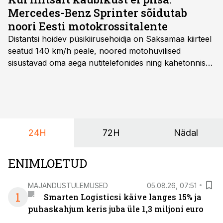
Mercedes-Benz Sprinter sõidutab
noori Eesti motokrossitalente
Distantsi hoidev püsikiirusehoidja on Saksamaa kiirteel
seatud 140 km/h peale, noored motohuvilised
sisustavad oma aega nutitelefonides ning kahetonnises
järelhaagises veerevad kaasa krossitsiklid koos vajaliku
varustusega. Õige pea on Prantsusmaal, Romagnes
algamas juuniorite motokrossi
maailmameistrivõistlused.
24H
72H
Nädal
ENIMLOETUD
MAJANDUSTULEMUSED
05.08.26, 07:51
1
Smarten Logisticsi käive langes 15% ja
puhaskahjum keris juba üle 1,3 miljoni euro