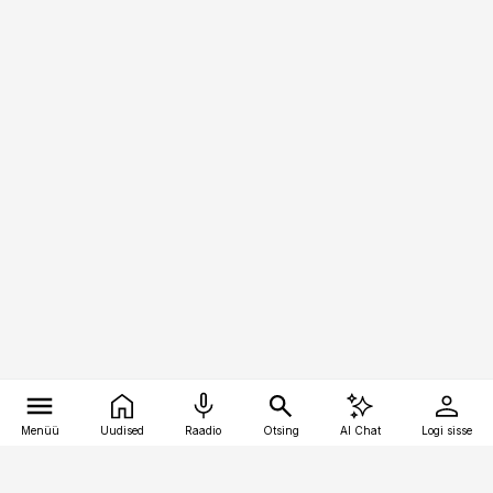
Menüü
Uudised
Raadio
Otsing
AI Chat
Logi sisse