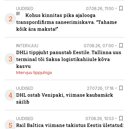
UUDISED
07.08.26, 11:00
Kohus kinnitas pika ajalooga
2
transpordifirma saneerimiskava. “Tahame
kõik ära maksta!”
INTERVJUU
07.08.26, 07:00
DHLi tippjuht panustab Eestile. Tallinna uus
3
terminal tõi Saksa logistikahiiule kõva
kasvu
Intervjuu tippjuhiga
UUDISED
27.07.26, 17:18
4
DHL ostab Venipaki, viimase kaubamärk
säilib
UUDISED
07.08.26, 10:53
5
Rail Baltica viimane takistus Eestis ületatud: