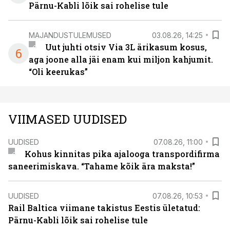
Pärnu-Kabli lõik sai rohelise tule
MAJANDUSTULEMUSED
03.08.26, 14:25
Uut juhti otsiv Via 3L ärikasum kosus,
6
aga joone alla jäi enam kui miljon kahjumit.
“Oli keerukas”
VIIMASED UUDISED
UUDISED
07.08.26, 11:00
Kohus kinnitas pika ajalooga transpordifirma
saneerimiskava. “Tahame kõik ära maksta!”
UUDISED
07.08.26, 10:53
Rail Baltica viimane takistus Eestis ületatud:
Pärnu-Kabli lõik sai rohelise tule