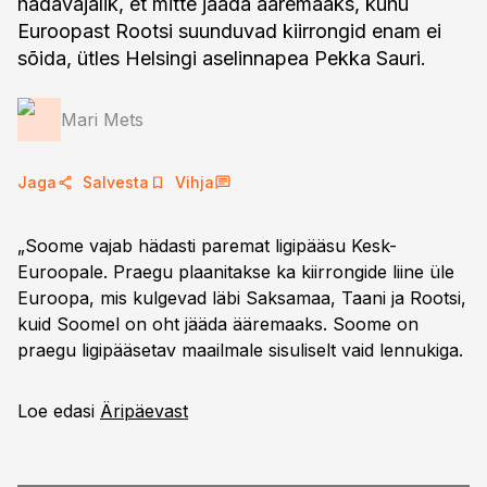
hädavajalik, et mitte jääda ääremaaks, kuhu
Euroopast Rootsi suunduvad kiirrongid enam ei
sõida, ütles Helsingi aselinnapea Pekka Sauri.
Mari Mets
Jaga
Salvesta
Vihja
„Soome vajab hädasti paremat ligipääsu Kesk-
Euroopale. Praegu plaanitakse ka kiirrongide liine üle
Euroopa, mis kulgevad läbi Saksamaa, Taani ja Rootsi,
kuid Soomel on oht jääda ääremaaks. Soome on
praegu ligipääsetav maailmale sisuliselt vaid lennukiga.
Loe edasi
Äripäevast