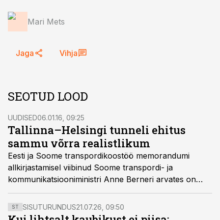
Mari Mets
Jaga
Vihja
SEOTUD LOOD
UUDISED
06.01.16, 09:25
Tallinna–Helsingi tunneli ehitus
sammu võrra realistlikum
Eesti ja Soome transpordikoostöö memorandumi
allkirjastamisel viibinud Soome transpordi- ja
kommunikatsiooniministri Anne Berneri arvates on
realistlik, et Tallinna ja Helsingit ühendava tunneli
ehitustöödega võidakse algust teha kümne aasta
SISUTURUNDUS
21.07.26, 09:50
ST
jooksul.
Kui lihtsalt kaubikust ei piisa: