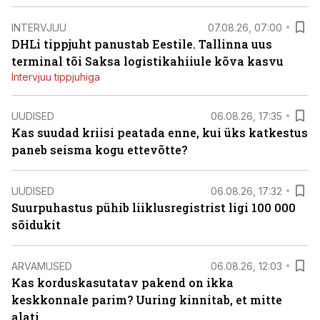
INTERVJUU
07.08.26, 07:00
DHLi tippjuht panustab Eestile. Tallinna uus
terminal tõi Saksa logistikahiiule kõva kasvu
Intervjuu tippjuhiga
UUDISED
06.08.26, 17:35
Kas suudad kriisi peatada enne, kui üks katkestus
paneb seisma kogu ettevõtte?
UUDISED
06.08.26, 17:32
Suurpuhastus pühib liiklusregistrist ligi 100 000
sõidukit
ARVAMUSED
06.08.26, 12:03
Kas korduskasutatav pakend on ikka
keskkonnale parim? Uuring kinnitab, et mitte
alati