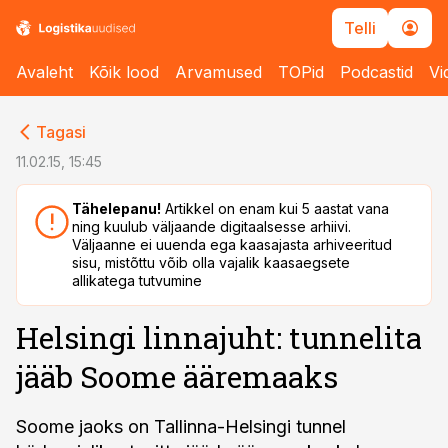
Telli
Avaleht
Kõik lood
Arvamused
TOPid
Podcastid
Vi
cebook
cebook
Tagasi
Twitter)
Twitter)
11.02.15, 15:45
kedIn
kedIn
Tähelepanu!
Artikkel on enam kui 5 aastat vana
ning kuulub väljaande digitaalsesse arhiivi.
ail
ail
Väljaanne ei uuenda ega kaasajasta arhiveeritud
sisu, mistõttu võib olla vajalik kaasaegsete
k
k
allikatega tutvumine
Helsingi linnajuht: tunnelita
jääb Soome ääremaaks
Soome jaoks on Tallinna-Helsingi tunnel