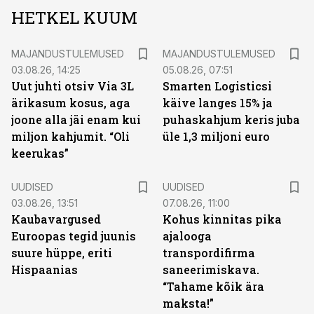
HETKEL KUUM
MAJANDUSTULEMUSED
MAJANDUSTULEMUSED
03.08.26, 14:25
05.08.26, 07:51
Uut juhti otsiv Via 3L
Smarten Logisticsi
ärikasum kosus, aga
käive langes 15% ja
joone alla jäi enam kui
puhaskahjum keris juba
miljon kahjumit. “Oli
üle 1,3 miljoni euro
keerukas”
UUDISED
UUDISED
03.08.26, 13:51
07.08.26, 11:00
Kaubavargused
Kohus kinnitas pika
Euroopas tegid juunis
ajalooga
suure hüppe, eriti
transpordifirma
Hispaanias
saneerimiskava.
“Tahame kõik ära
maksta!”