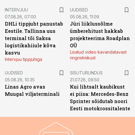
INTERVJUU
UUDISED
07.08.26, 07:00
05.08.26, 11:09
DHLi tippjuht panustab
Jüri liiklussõlme
Eestile. Tallinna uus
ümberehitust hakkab
terminal tõi Saksa
projekteerima Roadplan
logistikahiiule kõva
OÜ
kasvu
Lisatud video kavandatavast
ringristmikust
Intervjuu tippjuhiga
ST
UUDISED
SISUTURUNDUS
05.08.26, 10:35
21.07.26, 09:50
Linas Agro avas
Kui lihtsalt kaubikust
Muugal viljaterminali
ei piisa: Mercedes-Benz
Sprinter sõidutab noori
Eesti motokrossitalente