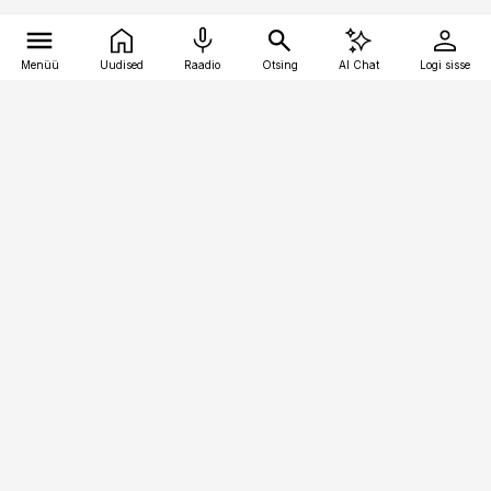
Menüü
Uudised
Raadio
Otsing
AI Chat
Logi sisse
Vana-Lõuna 39/1, 19094 Tallinn
(+372) 667 0111
logistikauudised@logistikauudised.ee
Telli
Reklaam
Firmast
Sisu kasutamisõigused
Ajakirjaniku
eetikakoodeks
Üldtingimused
Privaatsustingimused
Küpsiste poliitika
KKK
Eesti Meediaettevõtete
Eelistuste haldamine