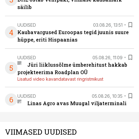
säilib
UUDISED
03.08.26, 13:51
4
Kaubavargused Euroopas tegid juunis suure
hüppe, eriti Hispaanias
UUDISED
05.08.26, 11:09
Jüri liiklussõlme ümberehitust hakkab
5
projekteerima Roadplan OÜ
Lisatud video kavandatavast ringristmikust
UUDISED
05.08.26, 10:35
6
Linas Agro avas Muugal viljaterminali
VIIMASED UUDISED