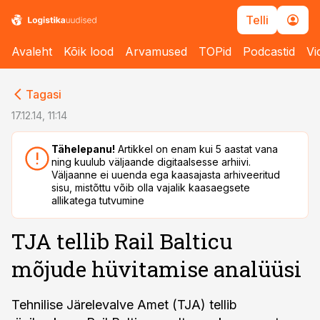
Telli
Avaleht
Kõik lood
Arvamused
TOPid
Podcastid
Vi
cebook
cebook
Tagasi
Twitter)
Twitter)
17.12.14, 11:14
kedIn
kedIn
Tähelepanu!
Artikkel on enam kui 5 aastat vana
ning kuulub väljaande digitaalsesse arhiivi.
ail
ail
Väljaanne ei uuenda ega kaasajasta arhiveeritud
sisu, mistõttu võib olla vajalik kaasaegsete
k
k
allikatega tutvumine
TJA tellib Rail Balticu
mõjude hüvitamise analüüsi
Tehnilise Järelevalve Amet (TJA) tellib