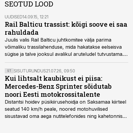
SEOTUD LOOD
UUDISED
14.09.15, 12:21
Rail Balticu trassist: kõigi soove ei saa
rahuldada
Juulis valis Rail Balticu juhtkomitee välja parima
võimaliku trassilahenduse, mida hakatakse eelseisva
sügise ja talve jooksul avalikul aruteludel tutvustama.
Rail Balticu planeeringute peaspetsialist Andres
Lindemann ütles ERRile, et et kõigile sobiva lahenduse
SISUTURUNDUS
21.07.26, 09:50
ST
väljatöötamine on pea võimatu.
Kui lihtsalt kaubikust ei piisa:
Mercedes-Benz Sprinter sõidutab
noori Eesti motokrossitalente
Distantsi hoidev püsikiirusehoidja on Saksamaa kiirteel
seatud 140 km/h peale, noored motohuvilised
sisustavad oma aega nutitelefonides ning kahetonnises
järelhaagises veerevad kaasa krossitsiklid koos vajaliku
varustusega. Õige pea on Prantsusmaal, Romagnes