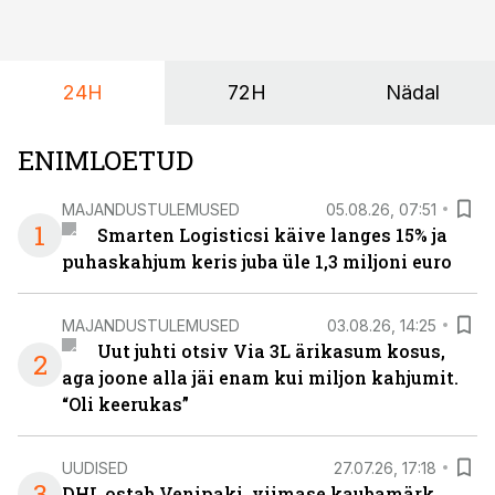
algamas juuniorite motokrossi
maailmameistrivõistlused.
24H
72H
Nädal
ENIMLOETUD
MAJANDUSTULEMUSED
05.08.26, 07:51
1
Smarten Logisticsi käive langes 15% ja
puhaskahjum keris juba üle 1,3 miljoni euro
MAJANDUSTULEMUSED
03.08.26, 14:25
Uut juhti otsiv Via 3L ärikasum kosus,
2
aga joone alla jäi enam kui miljon kahjumit.
“Oli keerukas”
UUDISED
27.07.26, 17:18
3
DHL ostab Venipaki, viimase kaubamärk