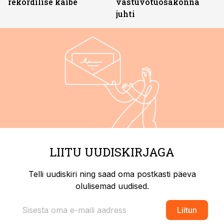
rekordilise käibe
vastuvõtuosakonna
juhti
LIITU UUDISKIRJAGA
Telli uudiskiri ning saad oma postkasti päeva
olulisemad uudised.
Liitun