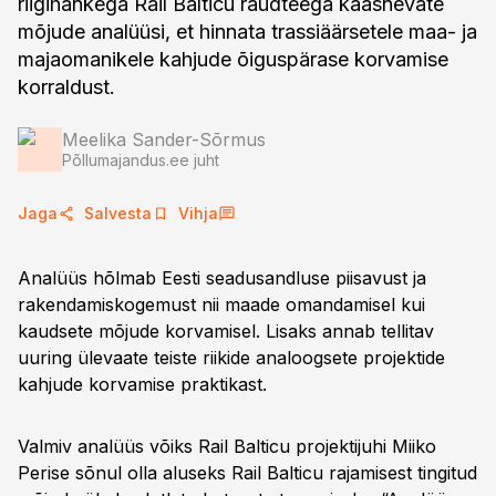
riigihankega Rail Balticu raudteega kaasnevate
mõjude analüüsi, et hinnata trassiäärsetele maa- ja
majaomanikele kahjude õiguspärase korvamise
korraldust.
Meelika Sander-Sõrmus
Põllumajandus.ee juht
Jaga
Salvesta
Vihja
Analüüs hõlmab Eesti seadusandluse piisavust ja
rakendamiskogemust nii maade omandamisel kui
kaudsete mõjude korvamisel. Lisaks annab tellitav
uuring ülevaate teiste riikide analoogsete projektide
kahjude korvamise praktikast.
Valmiv analüüs võiks Rail Balticu projektijuhi Miiko
Perise sõnul olla aluseks Rail Balticu rajamisest tingitud