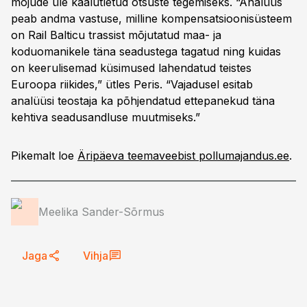
mõjude üle kaalutletud otsuste tegemiseks. “Analüüs
peab andma vastuse, milline kompensatsioonisüsteem
on Rail Balticu trassist mõjutatud maa- ja
koduomanikele täna seadustega tagatud ning kuidas
on keerulisemad küsimused lahendatud teistes
Euroopa riikides,” ütles Peris. “Vajadusel esitab
analüüsi teostaja ka põhjendatud ettepanekud täna
kehtiva seadusandluse muutmiseks.”
Pikemalt loe
Äripäeva teemaveebist pollumajandus.ee
.
Meelika Sander-Sõrmus
Jaga
Vihja