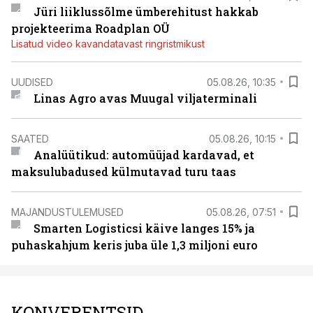
Jüri liiklussõlme ümberehitust hakkab
projekteerima Roadplan OÜ
Lisatud video kavandatavast ringristmikust
UUDISED
05.08.26, 10:35
Linas Agro avas Muugal viljaterminali
SAATED
05.08.26, 10:15
Analüütikud: automüüjad kardavad, et
maksulubadused külmutavad turu taas
MAJANDUSTULEMUSED
05.08.26, 07:51
Smarten Logisticsi käive langes 15% ja
puhaskahjum keris juba üle 1,3 miljoni euro
KONVERENTSID