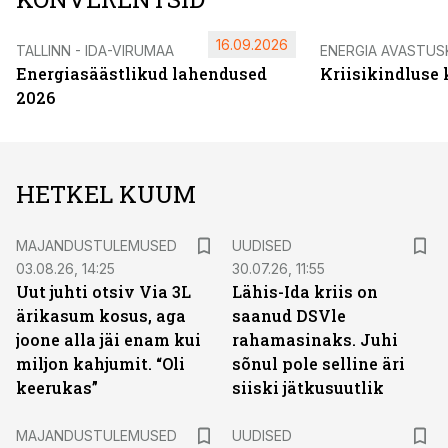
16.09.2026
TALLINN - IDA-VIRUMAA
ENERGIA AVASTUS
Energiasäästlikud lahendused
Kriisikindluse
2026
HETKEL KUUM
MAJANDUSTULEMUSED
UUDISED
03.08.26, 14:25
30.07.26, 11:55
Uut juhti otsiv Via 3L
Lähis-Ida kriis on
ärikasum kosus, aga
saanud DSVle
joone alla jäi enam kui
rahamasinaks. Juhi
miljon kahjumit. “Oli
sõnul pole selline äri
keerukas”
siiski jätkusuutlik
MAJANDUSTULEMUSED
UUDISED