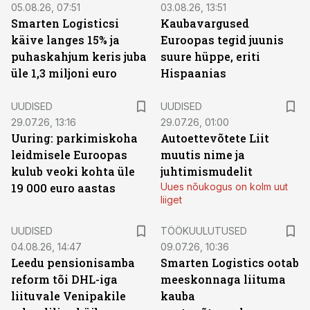
05.08.26, 07:51
03.08.26, 13:51
Smarten Logisticsi
Kaubavargused
käive langes 15% ja
Euroopas tegid juunis
puhaskahjum keris juba
suure hüppe, eriti
üle 1,3 miljoni euro
Hispaanias
UUDISED
UUDISED
29.07.26, 13:16
29.07.26, 01:00
Uuring: parkimiskoha
Autoettevõtete Liit
leidmisele Euroopas
muutis nime ja
kulub veoki kohta üle
juhtimismudelit
19 000 euro aastas
Uues nõukogus on kolm uut
liiget
ST
UUDISED
TÖÖKUULUTUSED
04.08.26, 14:47
09.07.26, 10:36
Leedu pensionisamba
Smarten Logistics ootab
reform tõi DHL-iga
meeskonnaga liituma
liituvale Venipakile
kauba