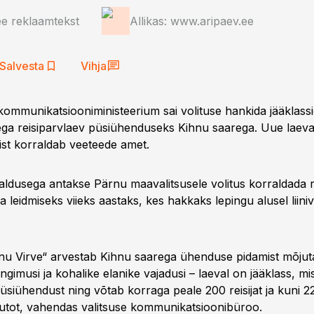
ee reklaamtekst
Allikas: www.aripaev.ee
Salvesta
Vihja
kommunikatsiooniministeerium sai volituse hankida jääklass
ga reisiparvlaev püsiühenduseks Kihnu saarega. Uue laev
ist korraldab veeteede amet.
raldusega antakse Pärnu maavalitsusele volitus korraldada r
 leidmiseks viieks aastaks, kes hakkaks lepingu alusel liini
nu Virve“ arvestab Kihnu saarega ühenduse pidamist mõjut
ingimusi ja kohalike elanike vajadusi – laeval on jääklass, m
üsiühendust ning võtab korraga peale 200 reisijat ja kuni 2
utot, vahendas valitsuse kommunikatsioonibüroo.