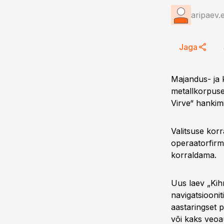
aripaev.
Jaga
Majandus- ja 
metallkorpuse
Virve“ hankim
Valitsuse kor
operaatorfirma
korraldama.
Uus laev „Kih
navigatsioonit
aastaringset p
või kaks veoa