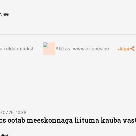
. ee
ee reklaamtekst
Allikas: www.aripaev.ee
Jaga
9.07.26, 10:36
ics ootab meeskonnaga liituma kauba va