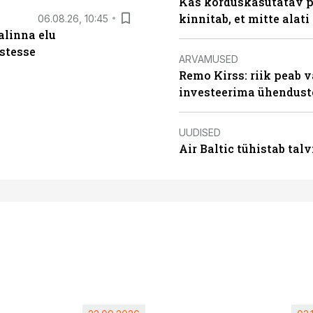
Kas korduskasutatav p
kinnitab, et mitte alati
06.08.26, 10:45
alinna elu
stesse
ARVAMUSED
Remo Kirss: riik peab v
investeerima ühendust
UUDISED
Air Baltic tühistab talv