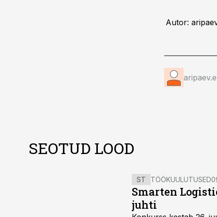
Autor: aripaev
aripaev.
SEOTUD LOOD
ST
TÖÖKUULUTUSED
0
Smarten Logist
juhti