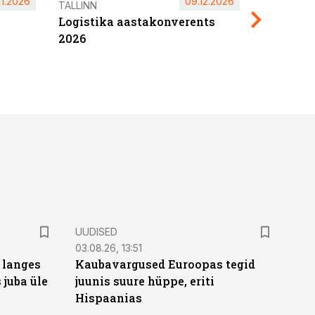
11.2026
09.12.2026
Pärnu ta
TALLINN
Logistika aastakonverents
2027
2026
UUDISED
03.08.26, 13:51
 langes
Kaubavargused Euroopas tegid
 juba üle
juunis suure hüppe, eriti
Hispaanias