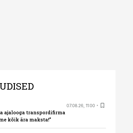
UDISED
07.08.26, 11:00
a ajalooga transpordifirma
me kõik ära maksta!”