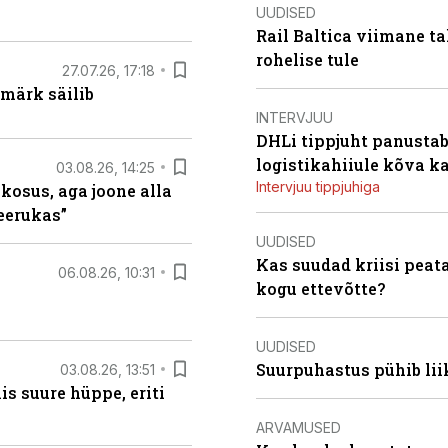
UUDISED
Rail Baltica viimane ta
rohelise tule
27.07.26, 17:18
märk säilib
INTERVJUU
DHLi tippjuht panustab 
logistikahiiule kõva k
03.08.26, 14:25
Intervjuu tippjuhiga
 kosus, aga joone alla
keerukas”
UUDISED
Kas suudad kriisi peat
06.08.26, 10:31
kogu ettevõtte?
UUDISED
Suurpuhastus pühib liik
03.08.26, 13:51
s suure hüppe, eriti
ARVAMUSED