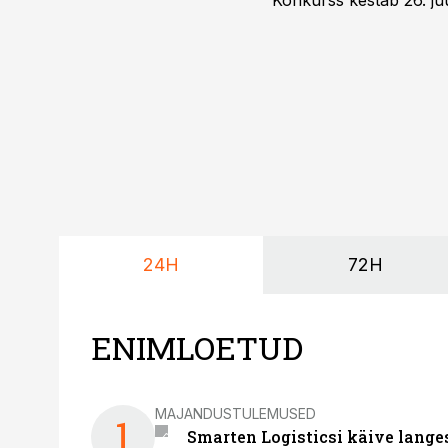
Konkurss kestab 26. juu
24H
72H
ENIMLOETUD
MAJANDUSTULEMUSED
1
Smarten Logisticsi käive lange