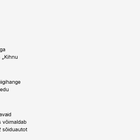
iga
a „Kihnu
iigihange
vedu
avaid
is võimaldab
2 sõiduautot