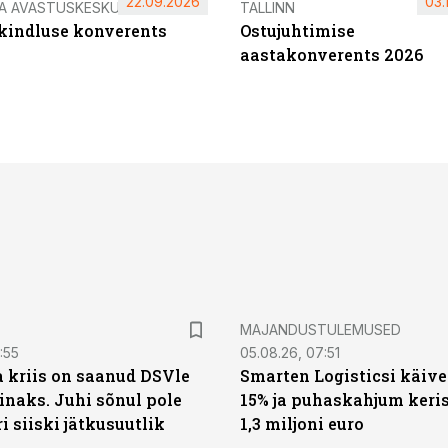
22.09.2026
03.
IA AVASTUSKESKUS
TALLINN
ikindluse konverents
Ostujuhtimise
aastakonverents 2026
MAJANDUSTULEMUSED
:55
05.08.26, 07:51
a kriis on saanud DSVle
Smarten Logisticsi käive
naks. Juhi sõnul pole
15% ja puhaskahjum keris
ri siiski jätkusuutlik
1,3 miljoni euro