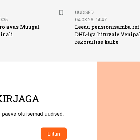
UUDISED
0:35
04.08.26, 14:47
ro avas Muugal
Leedu pensionisamba ref
inali
DHL-iga liituvale Venipa
rekordilise käibe
KIRJAGA
ti päeva olulisemad uudised.
Liitun