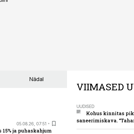
lini
Nädal
VIIMASED U
UUDISED
Kohus kinnitas pik
saneerimiskava. “Taha
05.08.26, 07:51
s 15% ja puhaskahjum