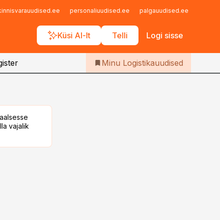
Iseteenindus
kinnisvarauudised.ee
personaliuudised.ee
palgauudised.ee
finant
Telli Logistikauudised
Küsi AI-lt
Telli
Logi sisse
ister
Minu Logistikauudised
taalsesse
la vajalik