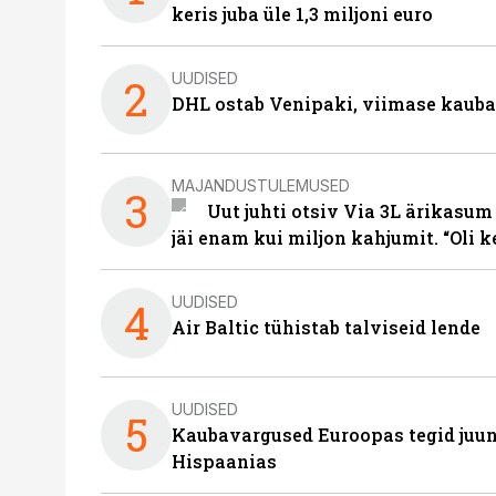
keris juba üle 1,3 miljoni euro
UUDISED
2
DHL ostab Venipaki, viimase kauba
MAJANDUSTULEMUSED
3
Uut juhti otsiv Via 3L ärikasum
jäi enam kui miljon kahjumit. “Oli 
UUDISED
4
Air Baltic tühistab talviseid lende
UUDISED
5
Kaubavargused Euroopas tegid juuni
Hispaanias