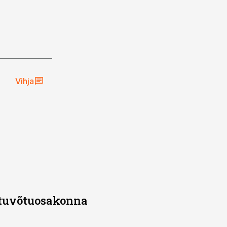
Vihja
stuvõtuosakonna