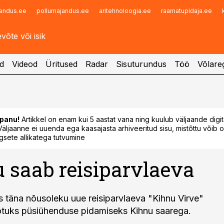
andus.ee
pollumajandus.ee
aritehnoloogia.ee
raamatupidaja.ee
Infopank
Radar
d
Videod
Üritused
Radar
Sisuturundus
Töö
Võlareg
panu!
Artikkel on enam kui 5 aastat vana ning kuulub väljaande digi
. Väljaanne ei uuenda ega kaasajasta arhiveeritud sisu, mistõttu võib ol
sete allikatega tutvumine
 saab reisiparvlaeva
is täna nõusoleku uue reisiparvlaeva "Kihnu Virve"
õtuks püsiühenduse pidamiseks Kihnu saarega.