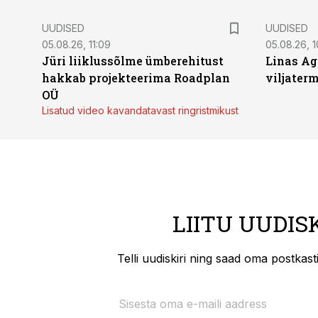
UUDISED
UUDISED
05.08.26, 11:09
05.08.26, 1
Jüri liiklussõlme ümberehitust
Linas Ag
hakkab projekteerima Roadplan
viljaterm
OÜ
Lisatud video kavandatavast ringristmikust
LIITU UUDIS
Telli uudiskiri ning saad oma postkas