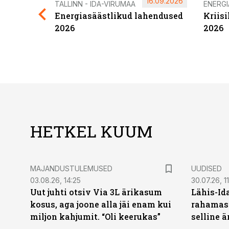
16.09.2026
TALLINN - IDA-VIRUMAA
ENERG
Energiasäästlikud lahendused
Kriis
2026
2026
HETKEL KUUM
MAJANDUSTULEMUSED
UUDISED
03.08.26, 14:25
30.07.26, 11
Uut juhti otsiv Via 3L ärikasum
Lähis-Id
kosus, aga joone alla jäi enam kui
rahamasi
miljon kahjumit. “Oli keerukas”
selline ä