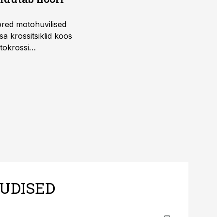
ored motohuvilised
a krossitsiklid koos
tokrossi
UDISED