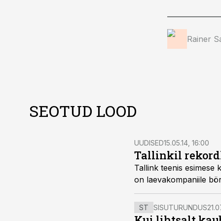
Rainer S
SEOTUD LOOD
UUDISED
15.05.14, 16:00
Tallinkil reko
Tallink teenis esimese
on laevakompaniile börs
ST
SISUTURUNDUS
21.0
Kui lihtsalt kau