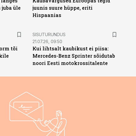
 langes
Kaubavargused Euroopas tegid
 juba üle
juunis suure hüppe, eriti
Hispaanias
ST
SISUTURUNDUS
21.07.26, 09:50
orm tõi
Kui lihtsalt kaubikust ei piisa:
kile
Mercedes-Benz Sprinter sõidutab
noori Eesti motokrossitalente