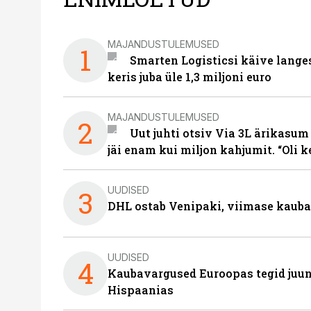
MAJANDUSTULEMUSED
1
Smarten Logisticsi käive lange
keris juba üle 1,3 miljoni euro
MAJANDUSTULEMUSED
2
Uut juhti otsiv Via 3L ärikasum
jäi enam kui miljon kahjumit. “Oli 
UUDISED
3
DHL ostab Venipaki, viimase kauba
UUDISED
4
Kaubavargused Euroopas tegid juuni
Hispaanias