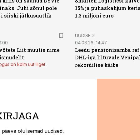
a kriis on saanud DSVle
Smarten Logisticsi käive
naks. Juhi sõnul pole
15% ja puhaskahjum keris
ri siiski jätkusuutlik
1,3 miljoni euro
UUDISED
1:00
04.08.26, 14:47
võtete Liit muutis nime
Leedu pensionisamba ref
mismudelit
DHL-iga liituvale Venipa
gus on kolm uut liiget
rekordilise käibe
KIRJAGA
ti päeva olulisemad uudised.