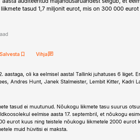
3. aasta auditeeritud majandusaruandest selgub, et eelm
 liikmete tasud 1,7 miljonit eurot, mis on 300 000 euro
Saad
Salvesta
Vihja
. aastaga, oli ka eelmisel aastal Tallinki juhatuses 6 liiget. 
ees, Andres Hunt, Janek Stalmeister, Lembit Kitter, Kadri L
ete tasud ei muutunud. Nõukogu liikmete tasu suurus otsus
üldkoosolekul eelmise aasta 17. septembril, et nõukogu esi
0 eurot kuus ning teistele nõukogu liikmetele 2000 eurot 
tele muid hüvitisi ei maksta.