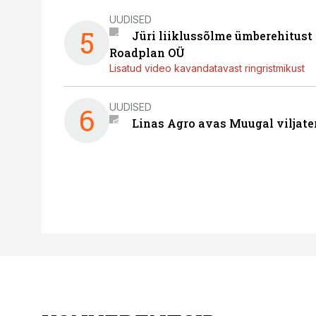
UUDISED
5
Jüri liiklussõlme ümberehitust
Roadplan OÜ
Lisatud video kavandatavast ringristmikust
UUDISED
6
Linas Agro avas Muugal viljate