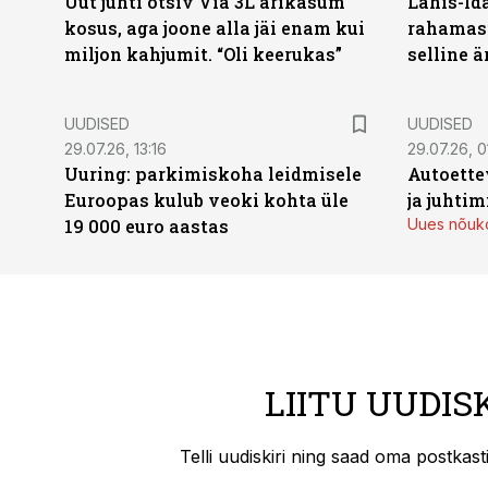
Uut juhti otsiv Via 3L ärikasum
Lähis-Id
kosus, aga joone alla jäi enam kui
rahamasi
miljon kahjumit. “Oli keerukas”
selline ä
UUDISED
UUDISED
29.07.26, 13:16
29.07.26, 0
Uuring: parkimiskoha leidmisele
Autoette
Euroopas kulub veoki kohta üle
ja juhti
19 000 euro aastas
Uues nõuko
LIITU UUDIS
Telli uudiskiri ning saad oma postkas