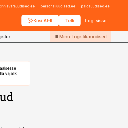
Iseteenindus
kinnisvarauudised.ee
personaliuudised.ee
palgauudised.ee
finant
Telli Logistikauudised
Küsi AI-lt
Telli
Logi sisse
ister
Minu Logistikauudised
taalsesse
la vajalik
sud