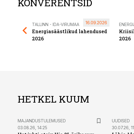
KONVERENTSID
16.09.2026
TALLINN - IDA-VIRUMAA
ENERG
Energiasäästlikud lahendused
Kriis
2026
2026
HETKEL KUUM
MAJANDUSTULEMUSED
UUDISED
03.08.26, 14:25
30.07.26, 11