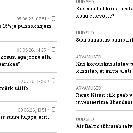
UUDISED
Kas suudad kriisi peat
kogu ettevõtte?
05.08.26, 07:51
s 15% ja puhaskahjum
UUDISED
Suurpuhastus pühib liik
03.08.26, 14:25
 kosus, aga joone alla
ARVAMUSED
Kas korduskasutatav p
keerukas”
kinnitab, et mitte alati
27.07.26, 17:18
märk säilib
ARVAMUSED
Remo Kirss: riik peab v
investeerima ühendust
03.08.26, 13:51
s suure hüppe, eriti
UUDISED
Air Baltic tühistab talv