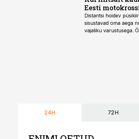
Eesti motokross
Distantsi hoidev püsik
sisustavad oma aega nu
vajaliku varustusega. 
maailmameistrivõistluse
24H
72H
ENIMLOETUD