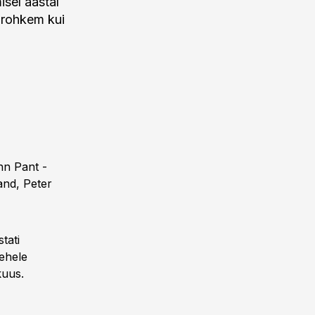
isel aastal
t rohkem kui
Enn Pant -
and, Peter
tati
mehele
kuus.