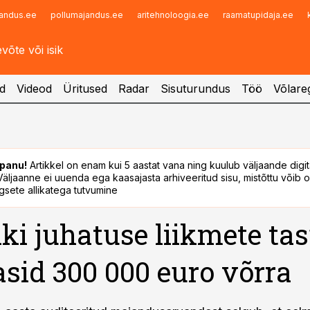
andus.ee
pollumajandus.ee
aritehnoloogia.ee
raamatupidaja.ee
Infopank
Radar
d
Videod
Üritused
Radar
Sisuturundus
Töö
Võlareg
panu!
Artikkel on enam kui 5 aastat vana ning kuulub väljaande digi
. Väljaanne ei uuenda ega kaasajasta arhiveeritud sisu, mistõttu võib ol
sete allikatega tutvumine
nki juhatuse liikmete ta
sid 300 000 euro võrra