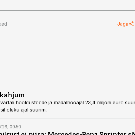
aad
Jaga
rdkahjum
 kvartali hooldustööde ja madalhooajal 23,4 miljoni euro su
il oleku ajal suurim.
7.26, 09:50
bikust ei piisa: Mercedes-Benz Sprinter s