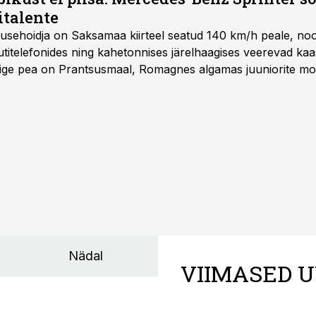
italente
iirusehoidja on Saksamaa kiirteel seatud 140 km/h peale, no
titelefonides ning kahetonnises järelhaagises veerevad kaas
Õige pea on Prantsusmaal, Romagnes algamas juuniorite mo
d.
Nädal
VIIMASED U