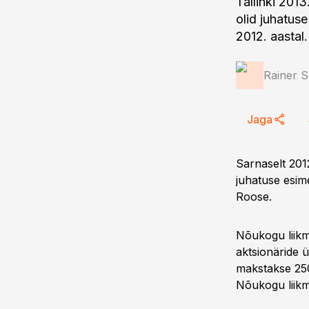
Tallinki 201
olid juhatuse
2012. aastal.
Rainer 
Jaga
Sarnaselt 2012
juhatuse esim
Roose.
Nõukogu liikm
aktsionäride 
makstakse 250
Nõukogu liikme