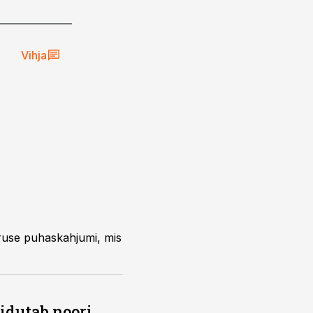
Vihja
uruse puhaskahjumi, mis
õidutab noori