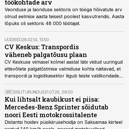
töökohtade arv
Veonduse ja laonduse sektoris on tööga hõivatute arv
olnud eelmise aasta teisest poolest kasvutrendis. Aasta
lõpuks oli sektoris 48 000 töötajat.
UUDISED
28.02.14, 13:50
CV Keskus: Transpordis
väheneb palgatõusu plaan
CV Keskuse viimasel kolmel aastal läbi viidud uuringud
ettevõtete palgatõstmise valmiduse kohta näitavad, et
transpordi ja logistikasektor liigub teiste valdkondadega
võrreldes vastassuunas.
SISUTURUNDUS
21.07.26, 09:50
ST
Kui lihtsalt kaubikust ei piisa:
Mercedes-Benz Sprinter sõidutab
noori Eesti motokrossitalente
Distantsi hoidev püsikiirusehoidja on Saksamaa kiirteel