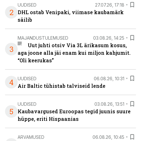
UUDISED
27.07.26, 17:18
2
DHL ostab Venipaki, viimase kaubamärk
säilib
MAJANDUSTULEMUSED
03.08.26, 14:25
Uut juhti otsiv Via 3L ärikasum kosus,
3
aga joone alla jäi enam kui miljon kahjumit.
“Oli keerukas”
UUDISED
06.08.26, 10:31
4
Air Baltic tühistab talviseid lende
UUDISED
03.08.26, 13:51
5
Kaubavargused Euroopas tegid juunis suure
hüppe, eriti Hispaanias
ARVAMUSED
06.08.26, 10:45