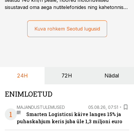
seatud 140 km/h peale, noored motohuvilised
sisustavad oma aega nutitelefonides ning kahetonnises
järelhaagises veerevad kaasa krossitsiklid koos vajaliku
varustusega. Õige pea on Prantsusmaal, Romagnes
algamas juuniorite motokrossi
Kuva rohkem Seotud lugusid
maailmameistrivõistlused.
24H
72H
Nädal
ENIMLOETUD
MAJANDUSTULEMUSED
05.08.26, 07:51
1
Smarten Logisticsi käive langes 15% ja
puhaskahjum keris juba üle 1,3 miljoni euro