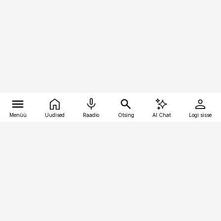
Menüü
Uudised
Raadio
Otsing
AI Chat
Logi sisse
Vana-Lõuna 39/1, 19094 Tallinn
(+372) 667 0111
logistikauudised@logistikauudised.ee
Telli
Reklaam