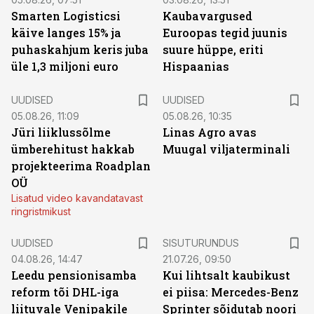
Smarten Logisticsi
Kaubavargused
käive langes 15% ja
Euroopas tegid juunis
puhaskahjum keris juba
suure hüppe, eriti
üle 1,3 miljoni euro
Hispaanias
UUDISED
UUDISED
05.08.26, 11:09
05.08.26, 10:35
Jüri liiklussõlme
Linas Agro avas
ümberehitust hakkab
Muugal viljaterminali
projekteerima Roadplan
OÜ
Lisatud video kavandatavast
ringristmikust
ST
UUDISED
SISUTURUNDUS
04.08.26, 14:47
21.07.26, 09:50
Leedu pensionisamba
Kui lihtsalt kaubikust
reform tõi DHL-iga
ei piisa: Mercedes-Benz
liituvale Venipakile
Sprinter sõidutab noori