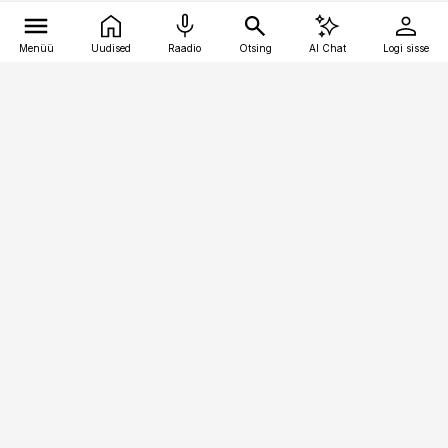
Menüü
Uudised
Raadio
Otsing
AI Chat
Logi sisse
Vana-Lõuna 39/1, 19094 Tallinn
(+372) 667 0111
logistikauudised@logistikauudised.ee
Telli
Reklaam
Firmast
Sisu kasutamisõigused
Ajakirjaniku
eetikakoodeks
Üldtingimused
Privaatsustingimused
Küpsiste poliitika
KKK
Eesti Meediaettevõtete
Eelistuste haldamine