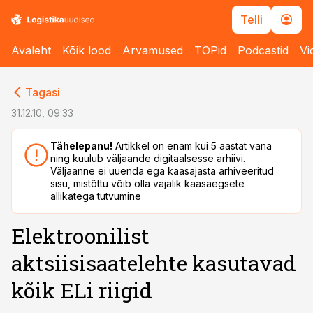
Telli
Avaleht
Kõik lood
Arvamused
TOPid
Podcastid
Vi
cebook
cebook
Tagasi
Twitter)
Twitter)
31.12.10, 09:33
kedIn
kedIn
Tähelepanu!
Artikkel on enam kui 5 aastat vana
ning kuulub väljaande digitaalsesse arhiivi.
ail
ail
Väljaanne ei uuenda ega kaasajasta arhiveeritud
sisu, mistõttu võib olla vajalik kaasaegsete
k
k
allikatega tutvumine
Elektroonilist
aktsiisisaatelehte kasutavad
kõik ELi riigid