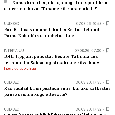
Kohus kinnitas pika ajalooga transpordifirma
saneerimiskava. “Tahame kõik ära maksta!”
UUDISED
07.08.26, 10:53
Rail Baltica viimane takistus Eestis ületatud:
Pärnu-Kabli lõik sai rohelise tule
INTERVJUU
07.08.26, 07:00
DHLi tippjuht panustab Eestile. Tallinna uus
terminal tõi Saksa logistikahiiule kõva kasvu
Intervjuu tippjuhiga
UUDISED
06.08.26, 17:35
Kas suudad kriisi peatada enne, kui üks katkestus
paneb seisma kogu ettevõtte?
UUDISED
06.08.26, 17:32