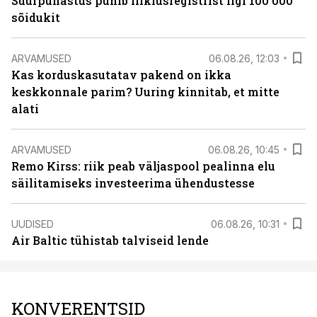
Suurpuhastus pühib liiklusregistrist ligi 100 000
sõidukit
ARVAMUSED
06.08.26, 12:03
Kas korduskasutatav pakend on ikka
keskkonnale parim? Uuring kinnitab, et mitte
alati
ARVAMUSED
06.08.26, 10:45
Remo Kirss: riik peab väljaspool pealinna elu
säilitamiseks investeerima ühendustesse
UUDISED
06.08.26, 10:31
Air Baltic tühistab talviseid lende
KONVERENTSID