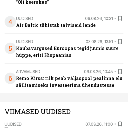
“Oli keerukas”
UUDISED
06.08.26, 10:31
4
Air Baltic tühistab talviseid lende
UUDISED
03.08.26, 13:51
5
Kaubavargused Euroopas tegid juunis suure
hüppe, eriti Hispaanias
ARVAMUSED
06.08.26, 10:45
6
Remo Kirss: riik peab väljaspool pealinna elu
säilitamiseks investeerima ühendustesse
VIIMASED UUDISED
UUDISED
07.08.26, 11:00