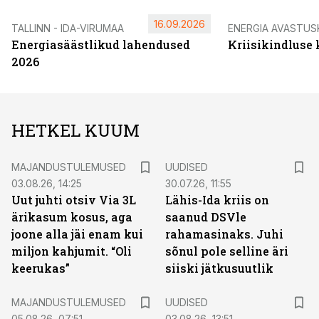
16.09.2026
TALLINN - IDA-VIRUMAA
ENERGIA AVASTUS
Energiasäästlikud lahendused
Kriisikindluse
2026
HETKEL KUUM
MAJANDUSTULEMUSED
UUDISED
03.08.26, 14:25
30.07.26, 11:55
Uut juhti otsiv Via 3L
Lähis-Ida kriis on
ärikasum kosus, aga
saanud DSVle
joone alla jäi enam kui
rahamasinaks. Juhi
miljon kahjumit. “Oli
sõnul pole selline äri
keerukas”
siiski jätkusuutlik
MAJANDUSTULEMUSED
UUDISED
05.08.26, 07:51
03.08.26, 13:51