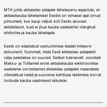
MTA juhib aktsiisilao pidajate tähelepanu asjaolule, et
aktsiisikauba lähetamisel Eestist on viimasel ajal olnud
juhtumeid, kus kaup väljub küll Eestis asuvast
aktsiisilaost, kuid ei jõua kauba saatelehel märgitud
sihtkohta ja kauba lähetajale
Eestis on edastatud vastuvõtmise teadet imiteeriv
dokument. Summad, mida Eesti aktsiisilao pidajatelt
välja petetakse on suured. Sellest tulenevalt soovitab
Maksu- ja Tolliamet enne aktsiisikauba elektroonilise
saatelehe vormistamist aktsiisilao pidajatel maandada
võimalikud riskid ja suurema kahtluse tekkimise korral
loobuda kauba saatmisest isikutele.