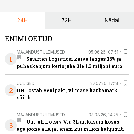
maailmameistrivõistlused.
24H
72H
Nädal
ENIMLOETUD
MAJANDUSTULEMUSED
05.08.26, 07:51
1
Smarten Logisticsi käive langes 15% ja
puhaskahjum keris juba üle 1,3 miljoni euro
UUDISED
27.07.26, 17:18
2
DHL ostab Venipaki, viimase kaubamärk
säilib
MAJANDUSTULEMUSED
03.08.26, 14:25
Uut juhti otsiv Via 3L ärikasum kosus,
3
aga joone alla jäi enam kui miljon kahjumit.