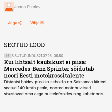
Jaana Pikalev
Jaga
Vihja
SEOTUD LOOD
SISUTURUNDUS
21.07.26, 09:50
ST
Kui lihtsalt kaubikust ei piisa:
Mercedes-Benz Sprinter sõidutab
noori Eesti motokrossitalente
Distantsi hoidev püsikiirusehoidja on Saksamaa kiirteel
seatud 140 km/h peale, noored motohuvilised
sisustavad oma aega nutitelefonides ning kahetonnises
järelhaagises veerevad kaasa krossitsiklid koos vajaliku
varustusega. Õige pea on Prantsusmaal, Romagnes
algamas juuniorite motokrossi