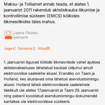
Maksu- ja Tolliamet annab teada, et alates 1.
jaanuarist 2011 rakendub aktsiisikauba liikumise ja
kontrollimise süsteem (EMCS) kõikides
liikmesriikides täies mahus.
Jaana Pikalev
ajakirjanik
Jaga
Salvesta
Vihja
1. jaanuarist liiguvad kõikide liikmesriikide vahel ajutises
aktsiisivabastuses lähetatud kaubad üldjuhul ainult
elektroonilise saatelehe alusel. Erandiks on Taani ja
Holland, kes alustavad oma lähetusi asendustoimingu
alusel. Holland läheb elektroonilisele saatelehele
täielikult üle alates 17.jaanuarist ja Taani 29. jaanuarist
ning paberil koostatud asendustoimingu dokumendid
kantakse üle elektroonilisse süsteemi.