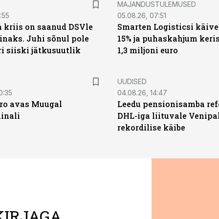
MAJANDUSTULEMUSED
:55
05.08.26, 07:51
a kriis on saanud DSVle
Smarten Logisticsi käive
naks. Juhi sõnul pole
15% ja puhaskahjum keris
ri siiski jätkusuutlik
1,3 miljoni euro
UUDISED
0:35
04.08.26, 14:47
ro avas Muugal
Leedu pensionisamba ref
inali
DHL-iga liituvale Venipa
rekordilise käibe
KIRJAGA