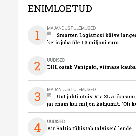
ENIMLOETUD
MAJANDUSTULEMUSED
1
Smarten Logisticsi käive lange
keris juba üle 1,3 miljoni euro
UUDISED
2
DHL ostab Venipaki, viimase kauba
MAJANDUSTULEMUSED
3
Uut juhti otsiv Via 3L ärikasum
jäi enam kui miljon kahjumit. “Oli 
UUDISED
4
Air Baltic tühistab talviseid lende