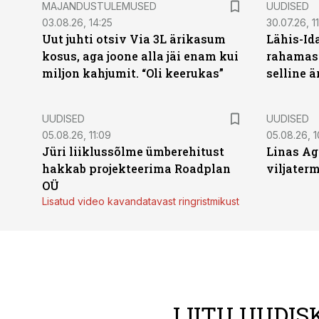
MAJANDUSTULEMUSED
UUDISED
03.08.26, 14:25
30.07.26, 11
Uut juhti otsiv Via 3L ärikasum
Lähis-Id
kosus, aga joone alla jäi enam kui
rahamasi
miljon kahjumit. “Oli keerukas”
selline ä
UUDISED
UUDISED
05.08.26, 11:09
05.08.26, 1
Jüri liiklussõlme ümberehitust
Linas Ag
hakkab projekteerima Roadplan
viljaterm
OÜ
Lisatud video kavandatavast ringristmikust
LIITU UUDIS