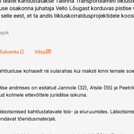
i teatel kahtlustatakse Tallinna Transpordiameti liiklus
lduse osakonna juhataja Vello Lõugast korduvas pistise
selle eest, et ta andis liikluskorraldusprojektidele koos
apik
Salvesta
Vihja
 kahtlustuse kohaselt nii sularahas kui maksti kinni temale so
tise andmises on esitatud Jannole (32), Atsile (55) ja Peetril
 kolmele ettevõttele juriidilise isikuna.
läbiotsimised kahtlustatavate töö- ja eluruumides. Läbiotsim
endavat tõendusmaterjali.