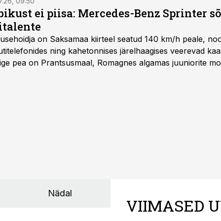
7.26, 09:50
bikust ei piisa: Mercedes-Benz Sprinter s
italente
iirusehoidja on Saksamaa kiirteel seatud 140 km/h peale, no
titelefonides ning kahetonnises järelhaagises veerevad kaas
Õige pea on Prantsusmaal, Romagnes algamas juuniorite mo
d.
Nädal
VIIMASED U