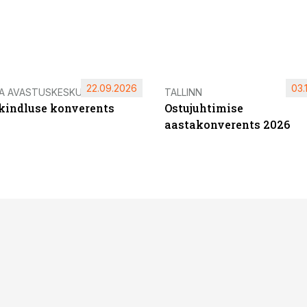
22.09.2026
03.
IA AVASTUSKESKUS
TALLINN
ikindluse konverents
Ostujuhtimise
aastakonverents 2026