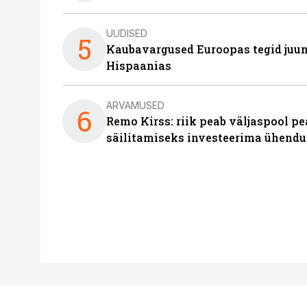
UUDISED
5
Kaubavargused Euroopas tegid juuni
Hispaanias
ARVAMUSED
6
Remo Kirss: riik peab väljaspool pe
säilitamiseks investeerima ühendu