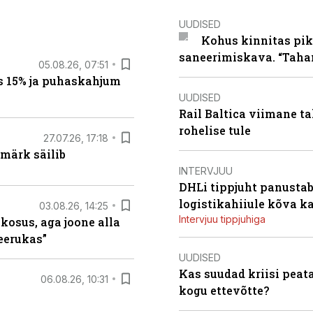
UUDISED
Kohus kinnitas pik
saneerimiskava. “Taha
05.08.26, 07:51
s 15% ja puhaskahjum
UUDISED
Rail Baltica viimane ta
rohelise tule
27.07.26, 17:18
märk säilib
INTERVJUU
DHLi tippjuht panustab 
logistikahiiule kõva k
03.08.26, 14:25
Intervjuu tippjuhiga
 kosus, aga joone alla
keerukas”
UUDISED
Kas suudad kriisi peat
06.08.26, 10:31
kogu ettevõtte?