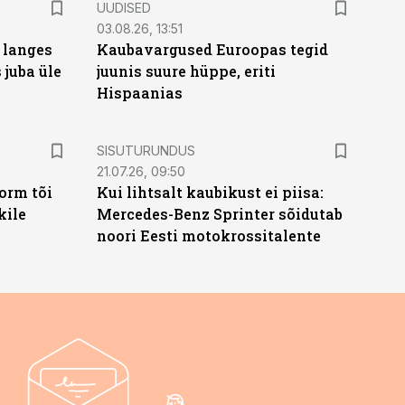
UUDISED
03.08.26, 13:51
 langes
Kaubavargused Euroopas tegid
 juba üle
juunis suure hüppe, eriti
Hispaanias
ST
SISUTURUNDUS
21.07.26, 09:50
orm tõi
Kui lihtsalt kaubikust ei piisa:
kile
Mercedes-Benz Sprinter sõidutab
noori Eesti motokrossitalente