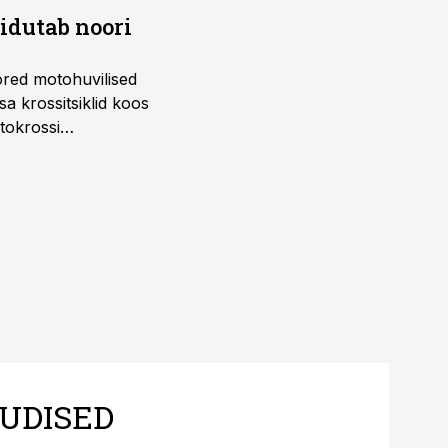
õidutab noori
ored motohuvilised
a krossitsiklid koos
tokrossi
UDISED