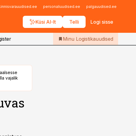
Iseteenindus
kinnisvarauudised.ee
personaliuudised.ee
palgauudised.ee
finant
Telli Logistikauudised
Küsi AI-lt
Telli
Logi sisse
ister
Minu Logistikauudised
taalsesse
la vajalik
uvas