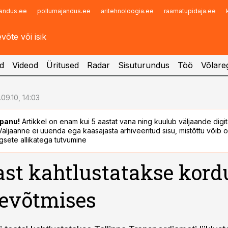
andus.ee
pollumajandus.ee
aritehnoloogia.ee
raamatupidaja.ee
Infopank
Radar
d
Videod
Üritused
Radar
Sisuturundus
Töö
Võlareg
.09.10, 14:03
panu!
Artikkel on enam kui 5 aastat vana ning kuulub väljaande digi
. Väljaanne ei uuenda ega kaasajasta arhiveeritud sisu, mistõttu võib ol
sete allikatega tutvumine
st kahtlustatakse kord
sevõtmises