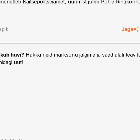
 menetleb Kaitsepolitseiamet, uurimist juhib Põhja Ringkon
apik
Jaga
kub huvi?
Hakka neid märksõnu jälgima ja saad alati teavitu
idagi uut!