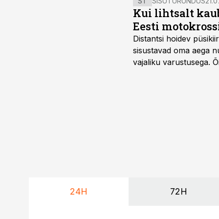
ST
SISUTURUNDUS
21.0
Kui lihtsalt kau
Eesti motokross
Distantsi hoidev püsik
sisustavad oma aega nu
vajaliku varustusega. 
maailmameistrivõistluse
24H
72H