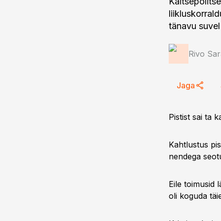
Kaitsepolitse
liikluskorra
tänavu suvel 
Rivo Sar
Jaga
Pistist sai ta
Kahtlustus pis
nendega seotud
Eile toimusid 
oli koguda täi