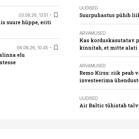
UUDISED
Suurpuhastus pühib liik
03.08.26, 13:51
s suure hüppe, eriti
ARVAMUSED
Kas korduskasutatav p
kinnitab, et mitte alati
06.08.26, 10:45
alinna elu
stesse
ARVAMUSED
Remo Kirss: riik peab v
investeerima ühendust
UUDISED
Air Baltic tühistab talv