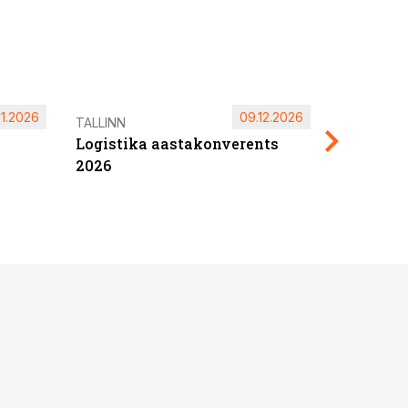
11.2026
09.12.2026
Pärnu ta
TALLINN
Logistika aastakonverents
2027
2026