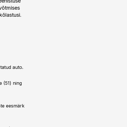
teenistuse
 võtmises
kõlastusi.
etatud auto.
e (51) ning
iste eesmärk