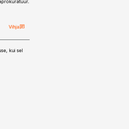
naprokuratuur.
Vihja
se, kui sel