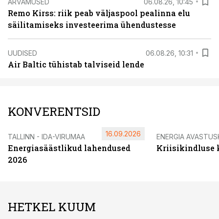
ARVAMUSED
06.08.26, 10:45
Remo Kirss: riik peab väljaspool pealinna elu
säilitamiseks investeerima ühendustesse
UUDISED
06.08.26, 10:31
Air Baltic tühistab talviseid lende
KONVERENTSID
16.09.2026
TALLINN - IDA-VIRUMAA
ENERGIA AVASTUS
Energiasäästlikud lahendused
Kriisikindluse
2026
HETKEL KUUM