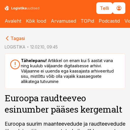
Telli
Avaleht
Kõik lood
Arvamused
TOPid
Podcastid
Vi
cebook
cebook
Tagasi
Twitter)
Twitter)
LOGISTIKA
12.02.10, 09:45
kedIn
kedIn
Tähelepanu!
Artikkel on enam kui 5 aastat vana
ning kuulub väljaande digitaalsesse arhiivi.
ail
ail
Väljaanne ei uuenda ega kaasajasta arhiveeritud
sisu, mistõttu võib olla vajalik kaasaegsete
k
k
allikatega tutvumine
Euroopa raudteeveo
esinumber pääses kergemalt
Euroopa suurim maanteevedude ja raudteevedude