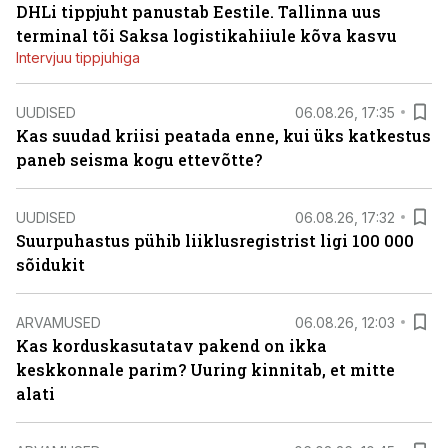
DHLi tippjuht panustab Eestile. Tallinna uus
terminal tõi Saksa logistikahiiule kõva kasvu
Intervjuu tippjuhiga
UUDISED
06.08.26, 17:35
Kas suudad kriisi peatada enne, kui üks katkestus
paneb seisma kogu ettevõtte?
UUDISED
06.08.26, 17:32
Suurpuhastus pühib liiklusregistrist ligi 100 000
sõidukit
ARVAMUSED
06.08.26, 12:03
Kas korduskasutatav pakend on ikka
keskkonnale parim? Uuring kinnitab, et mitte
alati