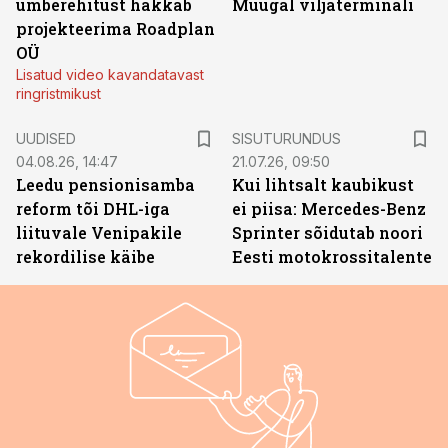
ümberehitust hakkab
Muugal viljaterminali
projekteerima Roadplan
OÜ
Lisatud video kavandatavast
ringristmikust
ST
UUDISED
SISUTURUNDUS
04.08.26, 14:47
21.07.26, 09:50
Leedu pensionisamba
Kui lihtsalt kaubikust
reform tõi DHL-iga
ei piisa: Mercedes-Benz
liituvale Venipakile
Sprinter sõidutab noori
rekordilise käibe
Eesti motokrossitalente