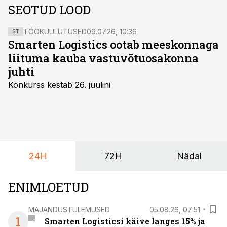
SEOTUD LOOD
TÖÖKUULUTUSED
09.07.26, 10:36
ST
Smarten Logistics ootab meeskonnaga
liituma kauba vastuvõtuosakonna
juhti
Konkurss kestab 26. juulini
24H
72H
Nädal
ENIMLOETUD
MAJANDUSTULEMUSED
05.08.26, 07:51
1
Smarten Logisticsi käive langes 15% ja