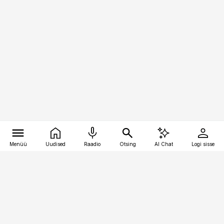
Menüü
Uudised
Raadio
Otsing
AI Chat
Logi sisse
Vana-Lõuna 39/1, 19094 Tallinn
(+372) 667 0111
logistikauudised@logistikauudised.ee