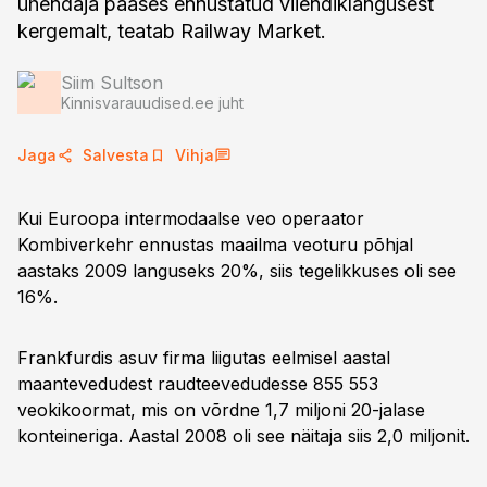
ühendaja pääses ennustatud viiendiklangusest
kergemalt, teatab Railway Market.
Siim Sultson
Kinnisvarauudised.ee juht
Jaga
Salvesta
Vihja
Kui Euroopa intermodaalse veo operaator
Kombiverkehr ennustas maailma veoturu põhjal
aastaks 2009 languseks 20%, siis tegelikkuses oli see
16%.
Frankfurdis asuv firma liigutas eelmisel aastal
maantevedudest raudteevedudesse 855 553
veokikoormat, mis on võrdne 1,7 miljoni 20-jalase
konteineriga. Aastal 2008 oli see näitaja siis 2,0 miljonit.