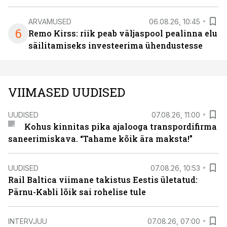
ARVAMUSED
06.08.26, 10:45
6
Remo Kirss: riik peab väljaspool pealinna elu
säilitamiseks investeerima ühendustesse
VIIMASED UUDISED
UUDISED
07.08.26, 11:00
Kohus kinnitas pika ajalooga transpordifirma
saneerimiskava. “Tahame kõik ära maksta!”
UUDISED
07.08.26, 10:53
Rail Baltica viimane takistus Eestis ületatud:
Pärnu-Kabli lõik sai rohelise tule
INTERVJUU
07.08.26, 07:00