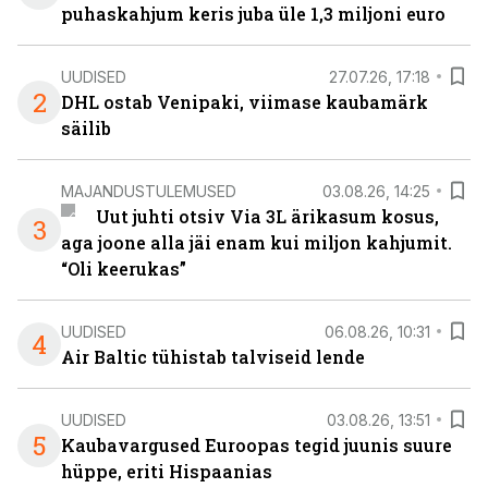
puhaskahjum keris juba üle 1,3 miljoni euro
UUDISED
27.07.26, 17:18
2
DHL ostab Venipaki, viimase kaubamärk
säilib
MAJANDUSTULEMUSED
03.08.26, 14:25
Uut juhti otsiv Via 3L ärikasum kosus,
3
aga joone alla jäi enam kui miljon kahjumit.
“Oli keerukas”
UUDISED
06.08.26, 10:31
4
Air Baltic tühistab talviseid lende
UUDISED
03.08.26, 13:51
5
Kaubavargused Euroopas tegid juunis suure
hüppe, eriti Hispaanias