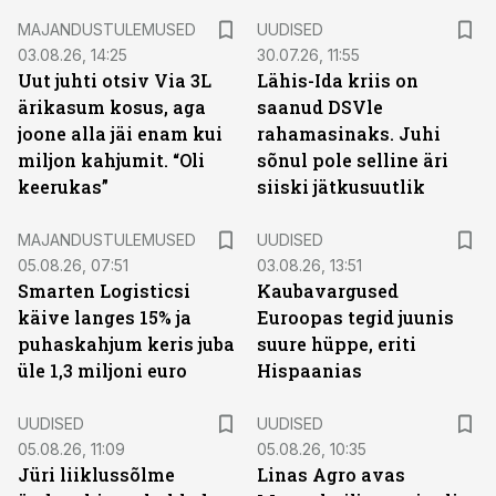
MAJANDUSTULEMUSED
UUDISED
03.08.26, 14:25
30.07.26, 11:55
Uut juhti otsiv Via 3L
Lähis-Ida kriis on
ärikasum kosus, aga
saanud DSVle
joone alla jäi enam kui
rahamasinaks. Juhi
miljon kahjumit. “Oli
sõnul pole selline äri
keerukas”
siiski jätkusuutlik
MAJANDUSTULEMUSED
UUDISED
05.08.26, 07:51
03.08.26, 13:51
Smarten Logisticsi
Kaubavargused
käive langes 15% ja
Euroopas tegid juunis
puhaskahjum keris juba
suure hüppe, eriti
üle 1,3 miljoni euro
Hispaanias
UUDISED
UUDISED
05.08.26, 11:09
05.08.26, 10:35
Jüri liiklussõlme
Linas Agro avas