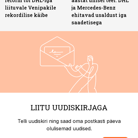
reform tõi DHL-iga
aastat ühisel teel. DHL
liituvale Venipakile
ja Mercedes-Benz
rekordilise käibe
ehitavad usaldust iga
saadetisega
LIITU UUDISKIRJAGA
Telli uudiskiri ning saad oma postkasti päeva
olulisemad uudised.