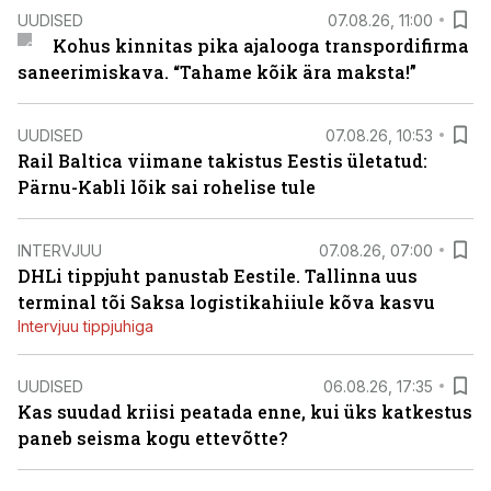
UUDISED
07.08.26, 11:00
Kohus kinnitas pika ajalooga transpordifirma
saneerimiskava. “Tahame kõik ära maksta!”
UUDISED
07.08.26, 10:53
Rail Baltica viimane takistus Eestis ületatud:
Pärnu-Kabli lõik sai rohelise tule
INTERVJUU
07.08.26, 07:00
DHLi tippjuht panustab Eestile. Tallinna uus
terminal tõi Saksa logistikahiiule kõva kasvu
Intervjuu tippjuhiga
UUDISED
06.08.26, 17:35
Kas suudad kriisi peatada enne, kui üks katkestus
paneb seisma kogu ettevõtte?