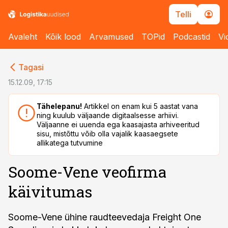
Telli
Avaleht
Kõik lood
Arvamused
TOPid
Podcastid
Vi
cebook
cebook
Tagasi
Twitter)
Twitter)
15.12.09, 17:15
kedIn
kedIn
Tähelepanu!
Artikkel on enam kui 5 aastat vana
ning kuulub väljaande digitaalsesse arhiivi.
ail
ail
Väljaanne ei uuenda ega kaasajasta arhiveeritud
sisu, mistõttu võib olla vajalik kaasaegsete
k
k
allikatega tutvumine
Soome-Vene veofirma
käivitumas
Soome-Vene ühine raudteevedaja Freight One