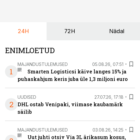
on DHL usaldanud Mercedes-Benzi tarbesõidukeid
juba enam kui kümme aastat ning koostöö Vehoga on
selle aja jooksul kujunenud oluliseks osaks ettevõtte
igapäevasest tööst.
24H
72H
Nädal
ENIMLOETUD
MAJANDUSTULEMUSED
05.08.26, 07:51
1
Smarten Logisticsi käive langes 15% ja
puhaskahjum keris juba üle 1,3 miljoni euro
UUDISED
27.07.26, 17:18
2
DHL ostab Venipaki, viimase kaubamärk
säilib
MAJANDUSTULEMUSED
03.08.26, 14:25
Uut juhti otsiv Via 3L ärikasum kosus,