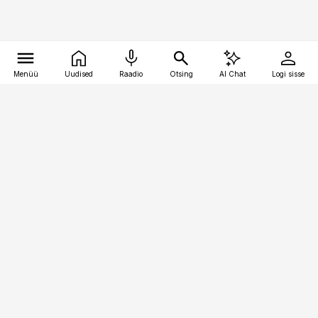
Menüü
Uudised
Raadio
Otsing
AI Chat
Logi sisse
Vana-Lõuna 39/1, 19094 Tallinn
(+372) 667 0111
logistikauudised@logistikauudised.ee
Telli
Reklaam
Firmast
Sisu kasutamisõigused
Ajakirjaniku
eetikakoodeks
Üldtingimused
Privaatsustingimused