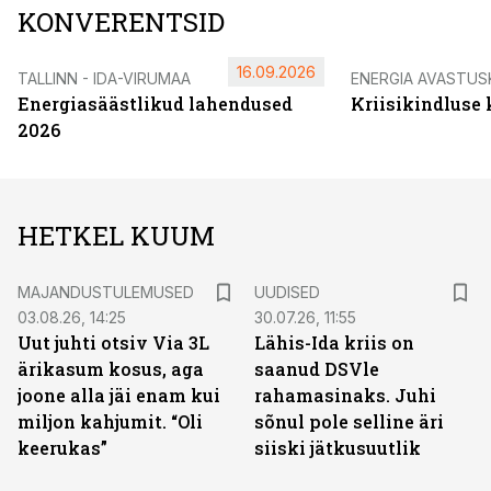
KONVERENTSID
16.09.2026
TALLINN - IDA-VIRUMAA
ENERGIA AVASTUS
Energiasäästlikud lahendused
Kriisikindluse
2026
HETKEL KUUM
MAJANDUSTULEMUSED
UUDISED
03.08.26, 14:25
30.07.26, 11:55
Uut juhti otsiv Via 3L
Lähis-Ida kriis on
ärikasum kosus, aga
saanud DSVle
joone alla jäi enam kui
rahamasinaks. Juhi
miljon kahjumit. “Oli
sõnul pole selline äri
keerukas”
siiski jätkusuutlik