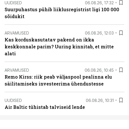
UUDISED
06.08.26, 17:32
Suurpuhastus pühib liiklusregistrist ligi 100 000
sõidukit
ARVAMUSED
06.08.26, 12:03
Kas korduskasutatav pakend on ikka
keskkonnale parim? Uuring kinnitab, et mitte
alati
ARVAMUSED
06.08.26, 10:45
Remo Kirss: riik peab väljaspool pealinna elu
säilitamiseks investeerima ühendustesse
UUDISED
06.08.26, 10:31
Air Baltic tühistab talviseid lende