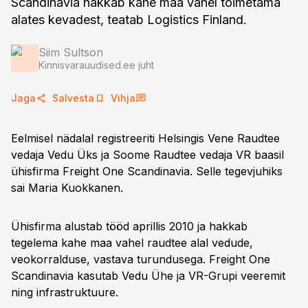
Scandinavia hakkab kahe maa vahel toimetama
alates kevadest, teatab Logistics Finland.
Siim Sultson
Kinnisvarauudised.ee juht
Jaga
Salvesta
Vihja
Eelmisel nädalal registreeriti Helsingis Vene Raudtee
vedaja Vedu Üks ja Soome Raudtee vedaja VR baasil
ühisfirma Freight One Scandinavia. Selle tegevjuhiks
sai Maria Kuokkanen.
Ühisfirma alustab tööd aprillis 2010 ja hakkab
tegelema kahe maa vahel raudtee alal vedude,
veokorralduse, vastava turundusega. Freight One
Scandinavia kasutab Vedu Ühe ja VR-Grupi veeremit
ning infrastruktuure.