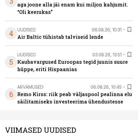
3
aga joone alla jäi enam kui miljon kahjumit.
“Oli keerukas”
UUDISED
06.08.26, 10:31
4
Air Baltic tühistab talviseid lende
UUDISED
03.08.26, 13:51
5
Kaubavargused Euroopas tegid juunis suure
hüppe, eriti Hispaanias
ARVAMUSED
06.08.26, 10:45
6
Remo Kirss: riik peab väljaspool pealinna elu
säilitamiseks investeerima ühendustesse
VIIMASED UUDISED