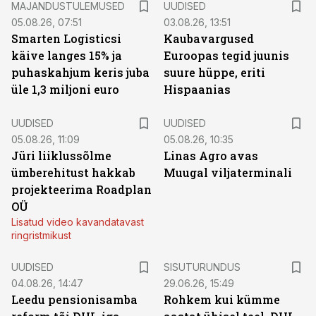
MAJANDUSTULEMUSED
UUDISED
05.08.26, 07:51
03.08.26, 13:51
Smarten Logisticsi
Kaubavargused
käive langes 15% ja
Euroopas tegid juunis
puhaskahjum keris juba
suure hüppe, eriti
üle 1,3 miljoni euro
Hispaanias
UUDISED
UUDISED
05.08.26, 11:09
05.08.26, 10:35
Jüri liiklussõlme
Linas Agro avas
ümberehitust hakkab
Muugal viljaterminali
projekteerima Roadplan
OÜ
Lisatud video kavandatavast
ringristmikust
ST
UUDISED
SISUTURUNDUS
04.08.26, 14:47
29.06.26, 15:49
Leedu pensionisamba
Rohkem kui kümme