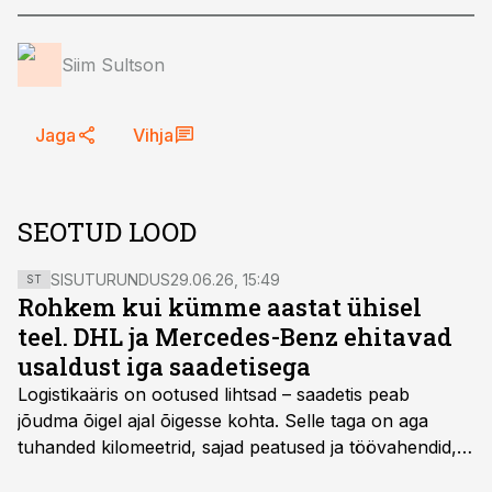
Siim Sultson
Jaga
Vihja
SEOTUD LOOD
SISUTURUNDUS
29.06.26, 15:49
ST
Rohkem kui kümme aastat ühisel
teel. DHL ja Mercedes-Benz ehitavad
usaldust iga saadetisega
Logistikaäris on ootused lihtsad – saadetis peab
jõudma õigel ajal õigesse kohta. Selle taga on aga
tuhanded kilomeetrid, sajad peatused ja töövahendid,
mille peale peab saama alati kindel olla. Just seepärast