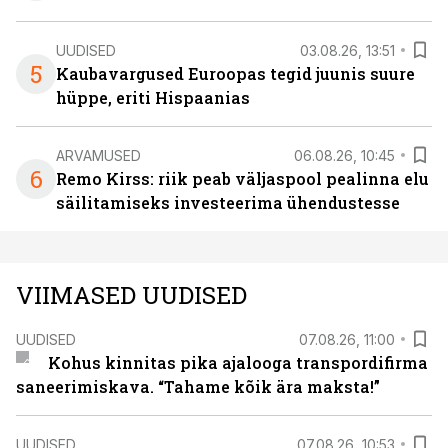
UUDISED
03.08.26, 13:51
5
Kaubavargused Euroopas tegid juunis suure
hüppe, eriti Hispaanias
ARVAMUSED
06.08.26, 10:45
6
Remo Kirss: riik peab väljaspool pealinna elu
säilitamiseks investeerima ühendustesse
VIIMASED UUDISED
UUDISED
07.08.26, 11:00
Kohus kinnitas pika ajalooga transpordifirma
saneerimiskava. “Tahame kõik ära maksta!”
UUDISED
07.08.26, 10:53