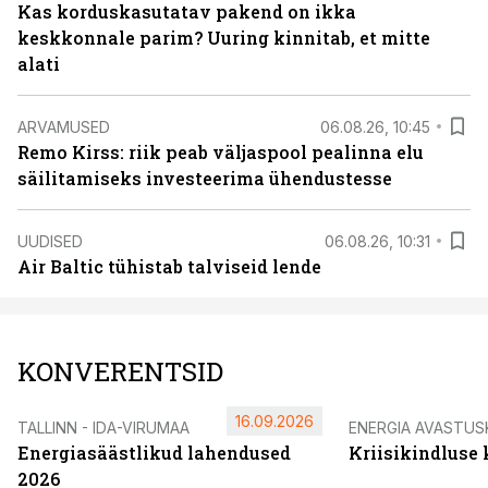
Kas korduskasutatav pakend on ikka
keskkonnale parim? Uuring kinnitab, et mitte
alati
ARVAMUSED
06.08.26, 10:45
Remo Kirss: riik peab väljaspool pealinna elu
säilitamiseks investeerima ühendustesse
UUDISED
06.08.26, 10:31
Air Baltic tühistab talviseid lende
KONVERENTSID
16.09.2026
TALLINN - IDA-VIRUMAA
ENERGIA AVASTUS
Energiasäästlikud lahendused
Kriisikindluse
2026