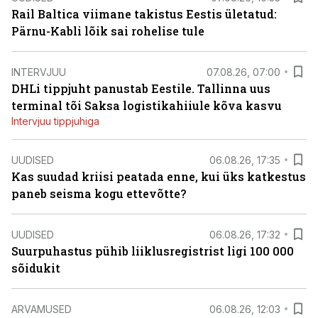
Rail Baltica viimane takistus Eestis ületatud:
Pärnu-Kabli lõik sai rohelise tule
INTERVJUU
07.08.26, 07:00
DHLi tippjuht panustab Eestile. Tallinna uus
terminal tõi Saksa logistikahiiule kõva kasvu
Intervjuu tippjuhiga
UUDISED
06.08.26, 17:35
Kas suudad kriisi peatada enne, kui üks katkestus
paneb seisma kogu ettevõtte?
UUDISED
06.08.26, 17:32
Suurpuhastus pühib liiklusregistrist ligi 100 000
sõidukit
ARVAMUSED
06.08.26, 12:03