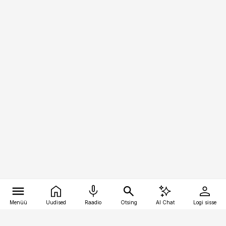
Menüü
Uudised
Raadio
Otsing
AI Chat
Logi sisse