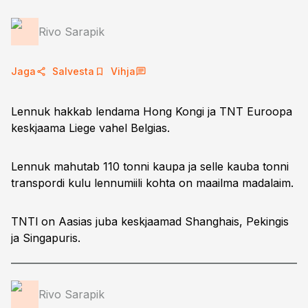
Rivo Sarapik
Jaga
Salvesta
Vihja
Lennuk hakkab lendama Hong Kongi ja TNT Euroopa
keskjaama Liege vahel Belgias.
Lennuk mahutab 110 tonni kaupa ja selle kauba tonni
transpordi kulu lennumiili kohta on maailma madalaim.
TNTl on Aasias juba keskjaamad Shanghais, Pekingis
ja Singapuris.
Rivo Sarapik