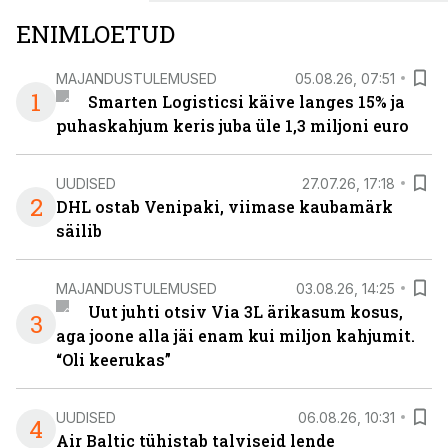
ENIMLOETUD
MAJANDUSTULEMUSED
05.08.26, 07:51
1
Smarten Logisticsi käive langes 15% ja
puhaskahjum keris juba üle 1,3 miljoni euro
UUDISED
27.07.26, 17:18
2
DHL ostab Venipaki, viimase kaubamärk
säilib
MAJANDUSTULEMUSED
03.08.26, 14:25
Uut juhti otsiv Via 3L ärikasum kosus,
3
aga joone alla jäi enam kui miljon kahjumit.
“Oli keerukas”
UUDISED
06.08.26, 10:31
4
Air Baltic tühistab talviseid lende