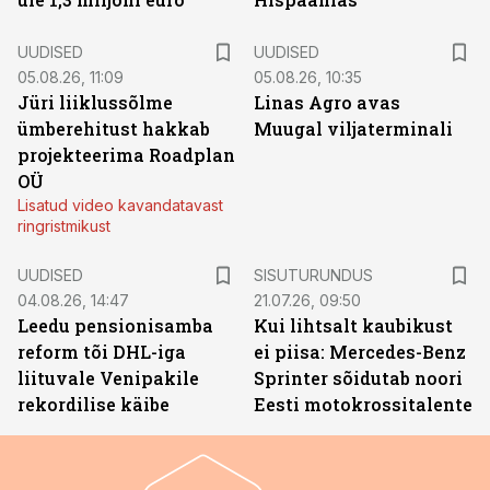
UUDISED
UUDISED
05.08.26, 11:09
05.08.26, 10:35
Jüri liiklussõlme
Linas Agro avas
ümberehitust hakkab
Muugal viljaterminali
projekteerima Roadplan
OÜ
Lisatud video kavandatavast
ringristmikust
ST
UUDISED
SISUTURUNDUS
04.08.26, 14:47
21.07.26, 09:50
Leedu pensionisamba
Kui lihtsalt kaubikust
reform tõi DHL-iga
ei piisa: Mercedes-Benz
liituvale Venipakile
Sprinter sõidutab noori
rekordilise käibe
Eesti motokrossitalente