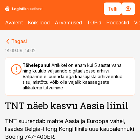
Telli
Avaleht
Kõik lood
Arvamused
TOPid
Podcastid
Vi
cebook
cebook
Tagasi
Twitter)
Twitter)
18.09.09, 14:02
kedIn
kedIn
Tähelepanu!
Artikkel on enam kui 5 aastat vana
ning kuulub väljaande digitaalsesse arhiivi.
ail
ail
Väljaanne ei uuenda ega kaasajasta arhiveeritud
sisu, mistõttu võib olla vajalik kaasaegsete
k
k
allikatega tutvumine
TNT näeb kasvu Aasia liinil
TNT suurendab mahte Aasia ja Euroopa vahel,
lisades Belgia-Hong Kongi liinile uue kaubalennuki
Boeing 747-400ER.