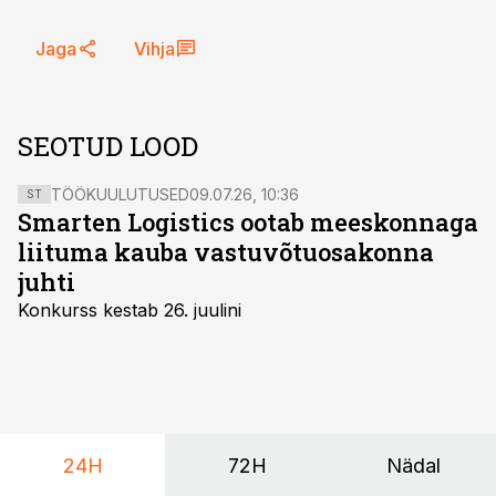
Jaga
Vihja
SEOTUD LOOD
TÖÖKUULUTUSED
09.07.26, 10:36
ST
Smarten Logistics ootab meeskonnaga
liituma kauba vastuvõtuosakonna
juhti
Konkurss kestab 26. juulini
24H
72H
Nädal