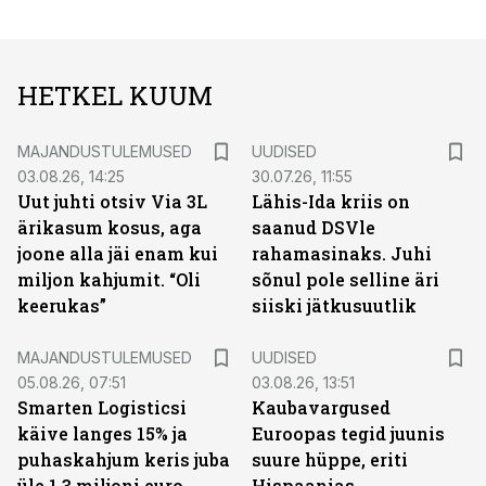
HETKEL KUUM
MAJANDUSTULEMUSED
UUDISED
03.08.26, 14:25
30.07.26, 11:55
Uut juhti otsiv Via 3L
Lähis-Ida kriis on
ärikasum kosus, aga
saanud DSVle
joone alla jäi enam kui
rahamasinaks. Juhi
miljon kahjumit. “Oli
sõnul pole selline äri
keerukas”
siiski jätkusuutlik
MAJANDUSTULEMUSED
UUDISED
05.08.26, 07:51
03.08.26, 13:51
Smarten Logisticsi
Kaubavargused
käive langes 15% ja
Euroopas tegid juunis
puhaskahjum keris juba
suure hüppe, eriti
üle 1,3 miljoni euro
Hispaanias