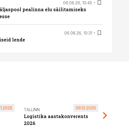
06.08.26, 10:45
äljaspool pealinna elu säilitamiseks
esse
06.08.26, 10:31
iseid lende
11.2026
09.12.2026
Pärnu ta
TALLINN
Logistika aastakonverents
2027
2026