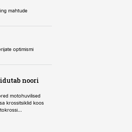
 ning mahtude
ijate optimismi
õidutab noori
ored motohuvilised
a krossitsiklid koos
tokrossi