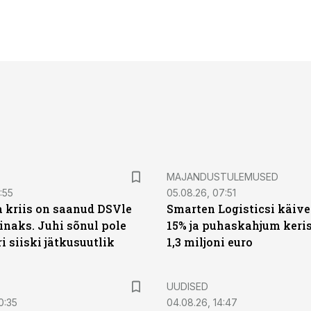
MAJANDUSTULEMUSED
:55
05.08.26, 07:51
a kriis on saanud DSVle
Smarten Logisticsi käive
naks. Juhi sõnul pole
15% ja puhaskahjum keris
ri siiski jätkusuutlik
1,3 miljoni euro
UUDISED
0:35
04.08.26, 14:47