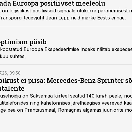
gada Euroopa positiivset meeleolu
on logistikast positiivseid signaale olukorra paranemisest
Transpordi tegevjuht Jaan Lepp neid märke Eestis ei näe.
optimism püsib
koostatud Euroopa Ekspedeerimise Indeks näitab ekspedeer
 kuu suhtes.
7.26, 09:50
bikust ei piisa: Mercedes-Benz Sprinter s
italente
iirusehoidja on Saksamaa kiirteel seatud 140 km/h peale, no
titelefonides ning kahetonnises järelhaagises veerevad kaas
Õige pea on Prantsusmaal, Romagnes algamas juuniorite mo
d.