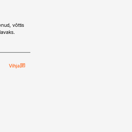
nud, võttis
davaks.
Vihja