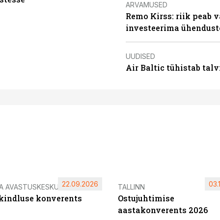
ARVAMUSED
Remo Kirss: riik peab v
investeerima ühendust
UUDISED
Air Baltic tühistab talv
22.09.2026
03.
IA AVASTUSKESKUS
TALLINN
ikindluse konverents
Ostujuhtimise
aastakonverents 2026