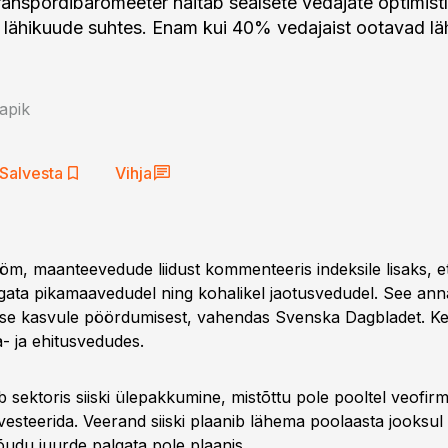
ranspordibaromeeter näitab sealsete vedajate optimist
 lähikuude suhtes. Enam kui 40% vedajaist ootavad lä
apik
Salvesta
Vihja
öm, maanteevedude liidust kommenteeris indeksile lisaks, e
ata pikamaavedudel ning kohalikel jaotusvedudel. See an
se kasvule pöördumisest, vahendas Svenska Dagbladet. K
- ja ehitusvedudes.
 sektoris siiski ülepakkumine, mistõttu pole pooltel veofir
vesteerida. Veerand siiski plaanib lähema poolaasta jooksul 
õudu juurde palgata pole plaanis.