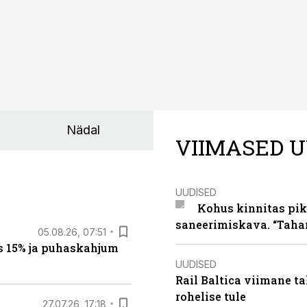
Nädal
VIIMASED U
UUDISED
Kohus kinnitas pik
saneerimiskava. “Taha
05.08.26, 07:51
s 15% ja puhaskahjum
UUDISED
Rail Baltica viimane ta
rohelise tule
27.07.26, 17:18