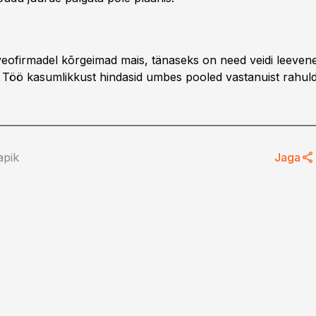
veofirmadel kõrgeimad mais, tänaseks on need veidi leevene
 Töö kasumlikkust hindasid umbes pooled vastanuist rahul
apik
Jaga