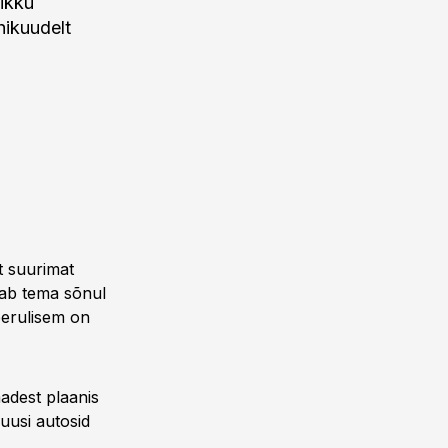
likku
hikuudelt
t suurimat
nab tema sõnul
eerulisem on
madest plaanis
uusi autosid