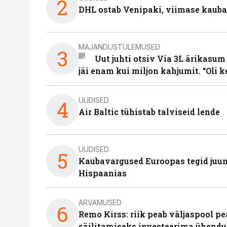
2
DHL ostab Venipaki, viimase kauba
MAJANDUSTULEMUSED
3
Uut juhti otsiv Via 3L ärikasum
jäi enam kui miljon kahjumit. “Oli 
UUDISED
4
Air Baltic tühistab talviseid lende
UUDISED
5
Kaubavargused Euroopas tegid juuni
Hispaanias
ARVAMUSED
6
Remo Kirss: riik peab väljaspool pe
säilitamiseks investeerima ühendu