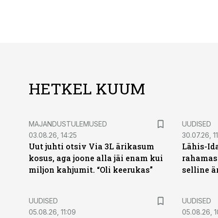
HETKEL KUUM
MAJANDUSTULEMUSED
UUDISED
03.08.26, 14:25
30.07.26, 11
Uut juhti otsiv Via 3L ärikasum
Lähis-Id
kosus, aga joone alla jäi enam kui
rahamasi
miljon kahjumit. “Oli keerukas”
selline ä
UUDISED
UUDISED
05.08.26, 11:09
05.08.26, 1