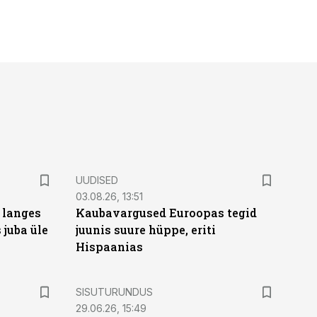
UUDISED
03.08.26, 13:51
 langes
Kaubavargused Euroopas tegid
 juba üle
juunis suure hüppe, eriti
Hispaanias
ST
SISUTURUNDUS
29.06.26, 15:49