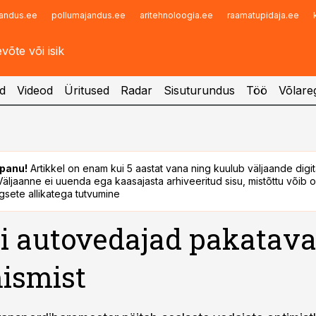
andus.ee
pollumajandus.ee
aritehnoloogia.ee
raamatupidaja.ee
Infopank
Radar
d
Videod
Üritused
Radar
Sisuturundus
Töö
Võlareg
panu!
Artikkel on enam kui 5 aastat vana ning kuulub väljaande digi
. Väljaanne ei uuenda ega kaasajasta arhiveeritud sisu, mistõttu võib ol
sete allikatega tutvumine
i autovedajad pakatav
ismist