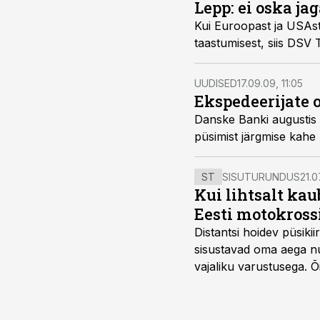
Lepp: ei oska ja
Kui Euroopast ja USAst 
taastumisest, siis DSV 
UUDISED
17.09.09, 11:05
Ekspedeerijate 
Danske Banki augustis 
püsimist järgmise kahe
ST
SISUTURUNDUS
21.0
Kui lihtsalt kau
Eesti motokross
Distantsi hoidev püsik
sisustavad oma aega nu
vajaliku varustusega. 
maailmameistrivõistluse