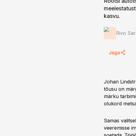
Rootsi autot
meelestatust
kasvu.
Rivo Sar
Jaga
Johan Lindstr
tõusu on märg
märku tarbimi
olukord metsa
Samas valitseb
veeremisse in
soetada. Tööj