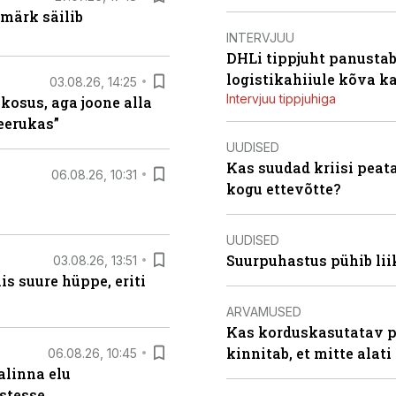
märk säilib
INTERVJUU
DHLi tippjuht panustab 
logistikahiiule kõva k
03.08.26, 14:25
Intervjuu tippjuhiga
 kosus, aga joone alla
keerukas”
UUDISED
Kas suudad kriisi peat
06.08.26, 10:31
kogu ettevõtte?
UUDISED
Suurpuhastus pühib liik
03.08.26, 13:51
s suure hüppe, eriti
ARVAMUSED
Kas korduskasutatav p
kinnitab, et mitte alati
06.08.26, 10:45
alinna elu
stesse