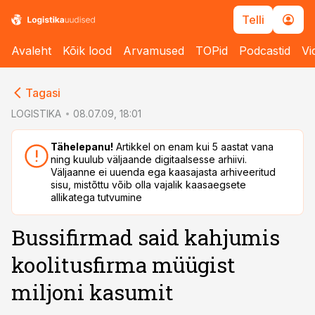
Telli
Avaleht
Kõik lood
Arvamused
TOPid
Podcastid
Vi
cebook
cebook
Tagasi
Twitter)
Twitter)
LOGISTIKA
08.07.09, 18:01
kedIn
kedIn
Tähelepanu!
Artikkel on enam kui 5 aastat vana
ning kuulub väljaande digitaalsesse arhiivi.
ail
ail
Väljaanne ei uuenda ega kaasajasta arhiveeritud
sisu, mistõttu võib olla vajalik kaasaegsete
k
k
allikatega tutvumine
Bussifirmad said kahjumis
koolitusfirma müügist
miljoni kasumit