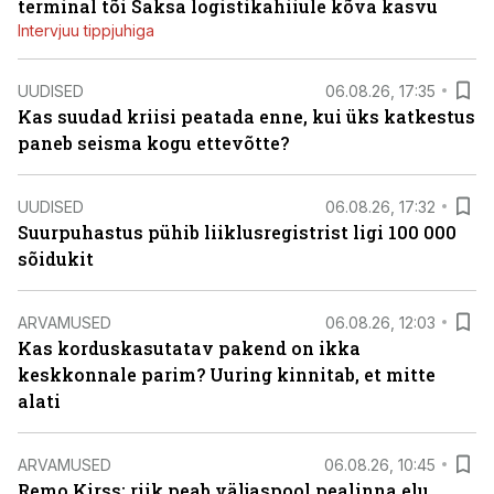
terminal tõi Saksa logistikahiiule kõva kasvu
Intervjuu tippjuhiga
UUDISED
06.08.26, 17:35
Kas suudad kriisi peatada enne, kui üks katkestus
paneb seisma kogu ettevõtte?
UUDISED
06.08.26, 17:32
Suurpuhastus pühib liiklusregistrist ligi 100 000
sõidukit
ARVAMUSED
06.08.26, 12:03
Kas korduskasutatav pakend on ikka
keskkonnale parim? Uuring kinnitab, et mitte
alati
ARVAMUSED
06.08.26, 10:45
Remo Kirss: riik peab väljaspool pealinna elu