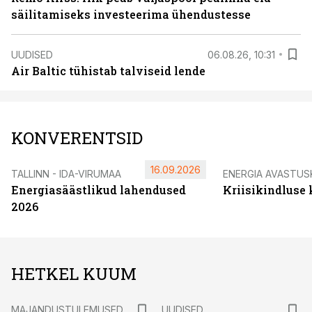
säilitamiseks investeerima ühendustesse
UUDISED
06.08.26, 10:31
Air Baltic tühistab talviseid lende
KONVERENTSID
16.09.2026
TALLINN - IDA-VIRUMAA
ENERGIA AVASTUS
Energiasäästlikud lahendused
Kriisikindluse
2026
HETKEL KUUM
MAJANDUSTULEMUSED
UUDISED