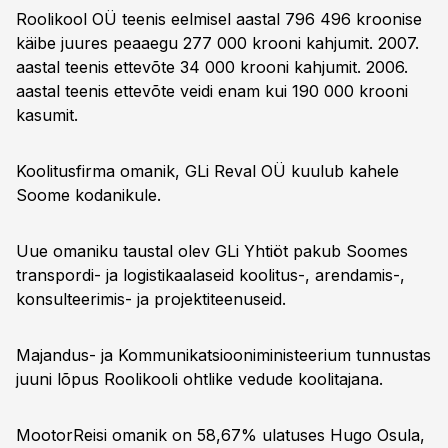
Roolikool OÜ teenis eelmisel aastal 796 496 kroonise
käibe juures peaaegu 277 000 krooni kahjumit. 2007.
aastal teenis ettevõte 34 000 krooni kahjumit. 2006.
aastal teenis ettevõte veidi enam kui 190 000 krooni
kasumit.
Koolitusfirma omanik, GLi Reval OÜ kuulub kahele
Soome kodanikule.
Uue omaniku taustal olev GLi Yhtiöt pakub Soomes
transpordi- ja logistikaalaseid koolitus-, arendamis-,
konsulteerimis- ja projektiteenuseid.
Majandus- ja Kommunikatsiooniministeerium tunnustas
juuni lõpus Roolikooli ohtlike vedude koolitajana.
MootorReisi omanik on 58,67% ulatuses Hugo Osula,