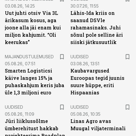
03.08.26, 14:25
30.07.26, 11:55
Uut juhti otsiv Via 3L
Lähis-Ida kriis on
ärikasum kosus, aga
saanud DSVle
joone alla jäi enam kui
rahamasinaks. Juhi
miljon kahjumit. “Oli
sõnul pole selline äri
keerukas”
siiski jätkusuutlik
MAJANDUSTULEMUSED
UUDISED
05.08.26, 07:51
03.08.26, 13:51
Smarten Logisticsi
Kaubavargused
käive langes 15% ja
Euroopas tegid juunis
puhaskahjum keris juba
suure hüppe, eriti
üle 1,3 miljoni euro
Hispaanias
UUDISED
UUDISED
05.08.26, 11:09
05.08.26, 10:35
Jüri liiklussõlme
Linas Agro avas
ümberehitust hakkab
Muugal viljaterminali
projekteerima Roadplan