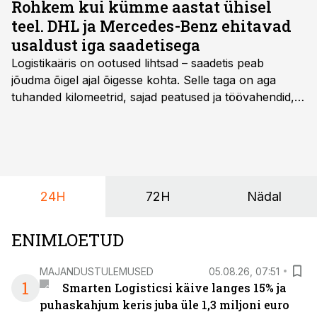
Rohkem kui kümme aastat ühisel
teel. DHL ja Mercedes-Benz ehitavad
usaldust iga saadetisega
Logistikaäris on ootused lihtsad – saadetis peab
jõudma õigel ajal õigesse kohta. Selle taga on aga
tuhanded kilomeetrid, sajad peatused ja töövahendid,
mille peale peab saama alati kindel olla. Just seepärast
on DHL usaldanud Mercedes-Benzi tarbesõidukeid
juba enam kui kümme aastat ning koostöö Vehoga on
selle aja jooksul kujunenud oluliseks osaks ettevõtte
igapäevasest tööst.
24H
72H
Nädal
ENIMLOETUD
MAJANDUSTULEMUSED
05.08.26, 07:51
1
Smarten Logisticsi käive langes 15% ja
puhaskahjum keris juba üle 1,3 miljoni euro