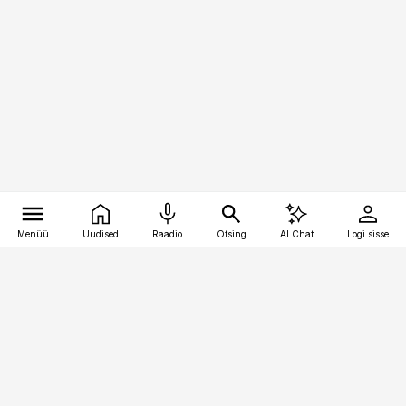
Menüü
Uudised
Raadio
Otsing
AI Chat
Logi sisse
Vana-Lõuna 39/1, 19094 Tallinn
(+372) 667 0111
logistikauudised@logistikauudised.ee