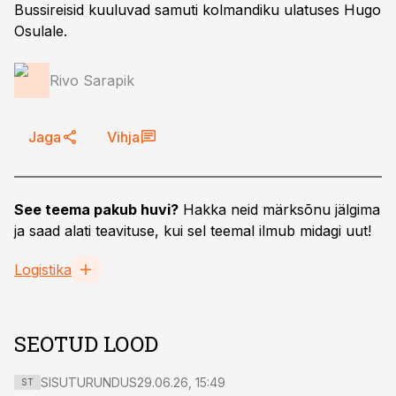
Bussireisid kuuluvad samuti kolmandiku ulatuses Hugo
Osulale.
Rivo Sarapik
Jaga
Vihja
See teema pakub huvi?
Hakka neid märksõnu jälgima
ja saad alati teavituse, kui sel teemal ilmub midagi uut!
Logistika
SEOTUD LOOD
SISUTURUNDUS
29.06.26, 15:49
ST