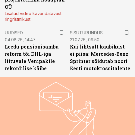
OÜ
Lisatud video kavandatavast
ringristmikust
ST
UUDISED
SISUTURUNDUS
04.08.26, 14:47
21.07.26, 09:50
Leedu pensionisamba
Kui lihtsalt kaubikust
reform tõi DHL-iga
ei piisa: Mercedes-Benz
liituvale Venipakile
Sprinter sõidutab noori
rekordilise käibe
Eesti motokrossitalente