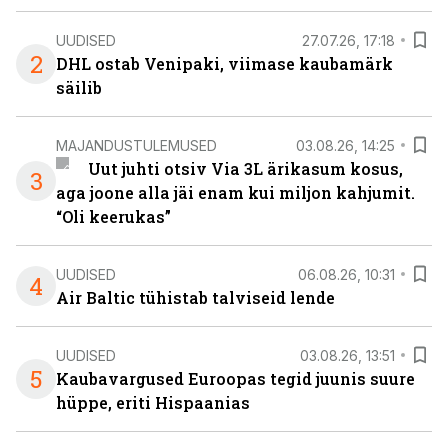
UUDISED
27.07.26, 17:18
2
DHL ostab Venipaki, viimase kaubamärk
säilib
MAJANDUSTULEMUSED
03.08.26, 14:25
Uut juhti otsiv Via 3L ärikasum kosus,
3
aga joone alla jäi enam kui miljon kahjumit.
“Oli keerukas”
UUDISED
06.08.26, 10:31
4
Air Baltic tühistab talviseid lende
UUDISED
03.08.26, 13:51
5
Kaubavargused Euroopas tegid juunis suure
hüppe, eriti Hispaanias