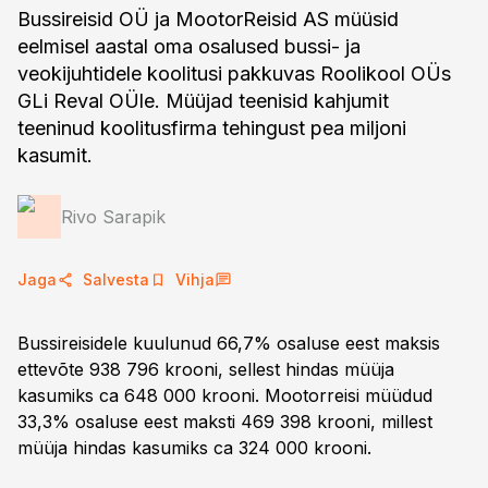
Bussireisid OÜ ja MootorReisid AS müüsid
eelmisel aastal oma osalused bussi- ja
veokijuhtidele koolitusi pakkuvas Roolikool OÜs
GLi Reval OÜle. Müüjad teenisid kahjumit
teeninud koolitusfirma tehingust pea miljoni
kasumit.
Rivo Sarapik
Jaga
Salvesta
Vihja
Bussireisidele kuulunud 66,7% osaluse eest maksis
ettevõte 938 796 krooni, sellest hindas müüja
kasumiks ca 648 000 krooni. Mootorreisi müüdud
33,3% osaluse eest maksti 469 398 krooni, millest
müüja hindas kasumiks ca 324 000 krooni.