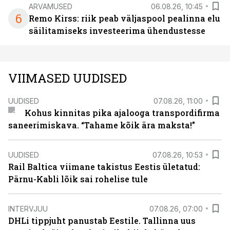
ARVAMUSED
06.08.26, 10:45
6
Remo Kirss: riik peab väljaspool pealinna elu
säilitamiseks investeerima ühendustesse
VIIMASED UUDISED
UUDISED
07.08.26, 11:00
Kohus kinnitas pika ajalooga transpordifirma
saneerimiskava. “Tahame kõik ära maksta!”
UUDISED
07.08.26, 10:53
Rail Baltica viimane takistus Eestis ületatud:
Pärnu-Kabli lõik sai rohelise tule
INTERVJUU
07.08.26, 07:00
DHLi tippjuht panustab Eestile. Tallinna uus