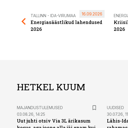
16.09.2026
TALLINN - IDA-VIRUMAA
ENERG
Energiasäästlikud lahendused
Kriis
2026
2026
HETKEL KUUM
MAJANDUSTULEMUSED
UUDISED
03.08.26, 14:25
30.07.26, 11
Uut juhti otsiv Via 3L ärikasum
Lähis-Id
kosus, aga joone alla jäi enam kui
rahamasi