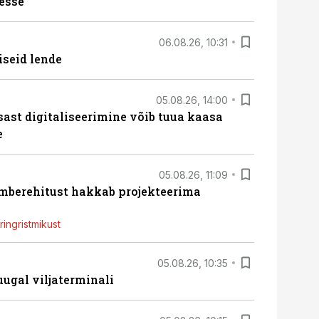
esse
06.08.26, 10:31
iseid lende
05.08.26, 14:00
sast digitaliseerimine võib tuua kaasa
e
05.08.26, 11:09
ümberehitust hakkab projekteerima
ingristmikust
05.08.26, 10:35
ugal viljaterminali