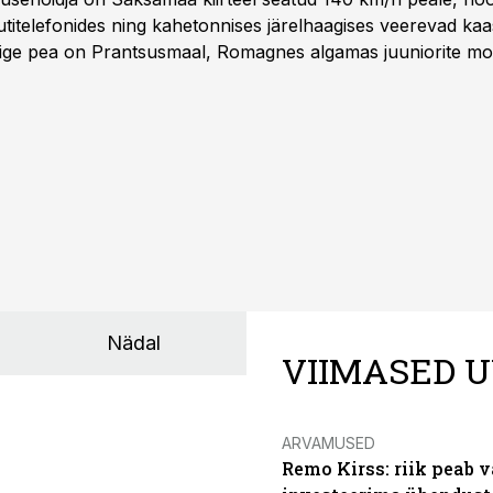
titelefonides ning kahetonnises järelhaagises veerevad kaas
Õige pea on Prantsusmaal, Romagnes algamas juuniorite mo
d.
Nädal
VIIMASED U
ARVAMUSED
Remo Kirss: riik peab v