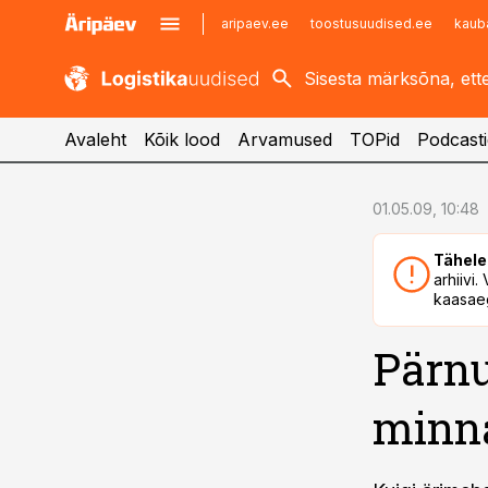
aripaev.ee
toostusuudised.ee
kaub
kaubandus.ee
imelineajalugu.ee
kinnisvarauudised.ee
imelineteadus.ee
Avaleht
Kõik lood
Arvamused
TOPid
Podcasti
cebook
cebook
01.05.09, 10:48
Twitter)
Twitter)
Tähele
kedIn
kedIn
arhiivi
kaasaeg
ail
ail
Pärnu
k
k
minn