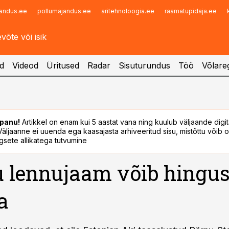
andus.ee
pollumajandus.ee
aritehnoloogia.ee
raamatupidaja.ee
Infopank
Radar
d
Videod
Üritused
Radar
Sisuturundus
Töö
Võlareg
panu!
Artikkel on enam kui 5 aastat vana ning kuulub väljaande digi
. Väljaanne ei uuenda ega kaasajasta arhiveeritud sisu, mistõttu võib ol
sete allikatega tutvumine
 lennujaam võib hingus
a