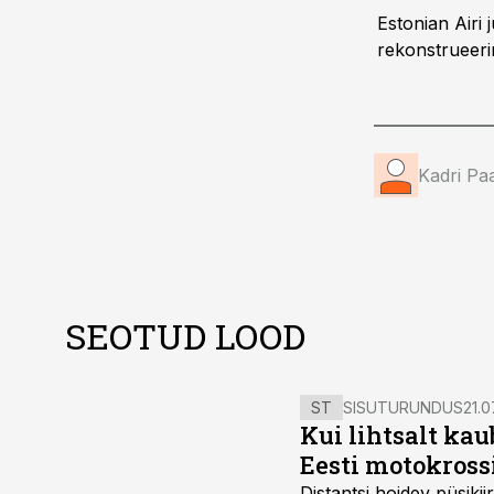
Estonian Airi 
rekonstrueeri
Kadri Pa
SEOTUD LOOD
ST
SISUTURUNDUS
21.0
Kui lihtsalt kau
Eesti motokross
Distantsi hoidev püsik