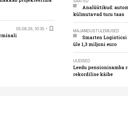
SAATED
Analüütikud: auto
külmutavad turu taas
05.08.26, 10:35
MAJANDUSTULEMUSED
rminali
Smarten Logisticsi
üle 1,3 miljoni euro
UUDISED
Leedu pensionisamba re
rekordilise käibe