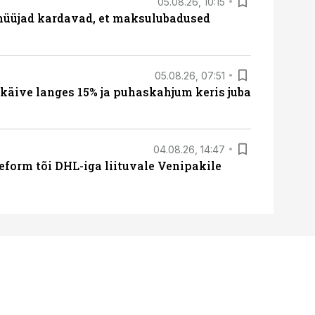
05.08.26, 10:15
müüjad kardavad, et maksulubadused
05.08.26, 07:51
 käive langes 15% ja puhaskahjum keris juba
04.08.26, 14:47
form tõi DHL-iga liituvale Venipakile