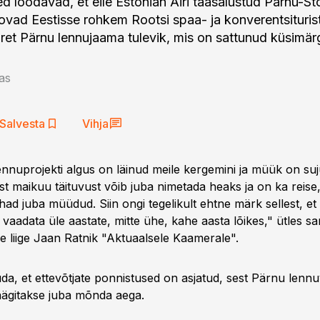
ed loodavad, et eile Estonian Airi taasalustud Pärnu-S
toovad Eestisse rohkem Rootsi spaa- ja konverentsituris
ret Pärnu lennujaama tulevik, mis on sattunud küsimärgi
as
Salvesta
Vihja
lennuprojekti algus on läinud meile kergemini ja müük on s
ist maikuu täituvust võib juba nimetada heaks ja on ka reise
ad juba müüdud. Siin ongi tegelikult ehtne märk sellest, et s
 vaadata üle aastate, mitte ühe, kahe aasta lõikes," ütles s
se liige Jaan Ratnik "Aktuaalsele Kaamerale".
da, et ettevõtjate ponnistused on asjatud, sest Pärnu lennu
äägitakse juba mõnda aega.