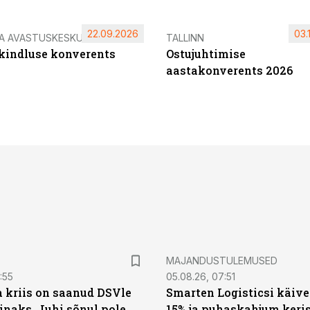
22.09.2026
03.
IA AVASTUSKESKUS
TALLINN
ikindluse konverents
Ostujuhtimise
aastakonverents 2026
MAJANDUSTULEMUSED
:55
05.08.26, 07:51
a kriis on saanud DSVle
Smarten Logisticsi käive
naks. Juhi sõnul pole
15% ja puhaskahjum keris