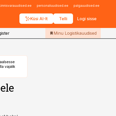
Iseteenindus
kinnisvarauudised.ee
personaliuudised.ee
palgauudised.ee
finant
Telli Logistikauudised
Küsi AI-lt
Telli
Logi sisse
ister
Minu Logistikauudised
taalsesse
la vajalik
ele