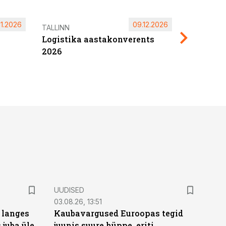
11.2026
09.12.2026
Pärnu ta
TALLINN
Logistika aastakonverents
2027
2026
UUDISED
03.08.26, 13:51
 langes
Kaubavargused Euroopas tegid
 juba üle
juunis suure hüppe, eriti