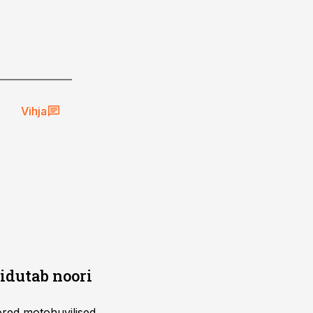
Vihja
õidutab noori
ored motohuvilised