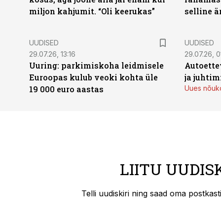
miljon kahjumit. “Oli keerukas”
selline ä
UUDISED
UUDISED
29.07.26, 13:16
29.07.26, 0
Uuring: parkimiskoha leidmisele
Autoette
Euroopas kulub veoki kohta üle
ja juhti
19 000 euro aastas
Uues nõuko
LIITU UUDIS
Telli uudiskiri ning saad oma postkas