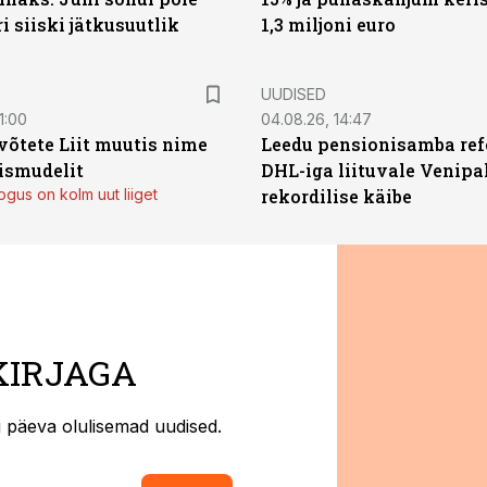
ri siiski jätkusuutlik
1,3 miljoni euro
UUDISED
1:00
04.08.26, 14:47
võtete Liit muutis nime
Leedu pensionisamba ref
mismudelit
DHL-iga liituvale Venipa
gus on kolm uut liiget
rekordilise käibe
KIRJAGA
ti päeva olulisemad uudised.