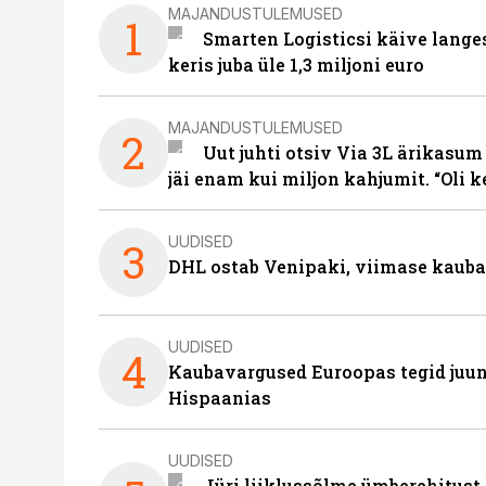
MAJANDUSTULEMUSED
1
Smarten Logisticsi käive lange
keris juba üle 1,3 miljoni euro
MAJANDUSTULEMUSED
2
Uut juhti otsiv Via 3L ärikasum
jäi enam kui miljon kahjumit. “Oli 
UUDISED
3
DHL ostab Venipaki, viimase kauba
UUDISED
4
Kaubavargused Euroopas tegid juuni
Hispaanias
UUDISED
Jüri liiklussõlme ümberehitust