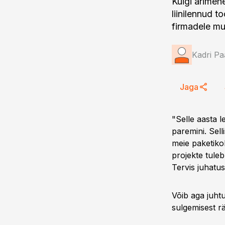
Kuigi ärimeh
liinilennud 
firmadele mu
Kadri Pa
Jaga
"Selle aasta 
paremini. Sell
meie paketikoh
projekte tuleb
Tervis juhatu
Võib aga juhtu
sulgemisest r