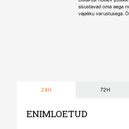
sisustavad oma aega nu
vajaliku varustusega. 
maailmameistrivõistluse
24H
72H
ENIMLOETUD