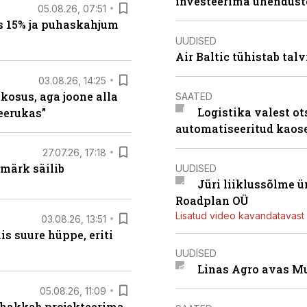
investeerima ühendust
05.08.26, 07:51
s 15% ja puhaskahjum
UUDISED
Air Baltic tühistab talv
03.08.26, 14:25
 kosus, aga joone alla
SAATED
Logistika valest ot
keerukas”
automatiseeritud kaos
27.07.26, 17:18
märk säilib
UUDISED
Jüri liiklussõlme 
Roadplan OÜ
Lisatud video kavandatavast r
03.08.26, 13:51
s suure hüppe, eriti
UUDISED
Linas Agro avas Mu
05.08.26, 11:09
 hakkab projekteerima