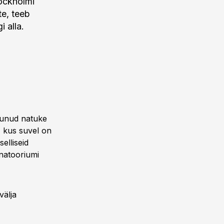
tockholmi
te, teeb
 alla.
ujunud natuke
, kus suvel on
elliseid
anatooriumi
välja