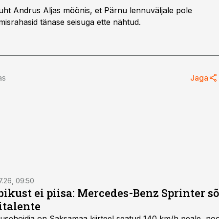
juht Andrus Aljas möönis, et Pärnu lennuväljale pole
misrahasid tänase seisuga ette nähtud.
as
Jaga
7.26, 09:50
bikust ei piisa: Mercedes-Benz Sprinter s
italente
iirusehoidja on Saksamaa kiirteel seatud 140 km/h peale, no