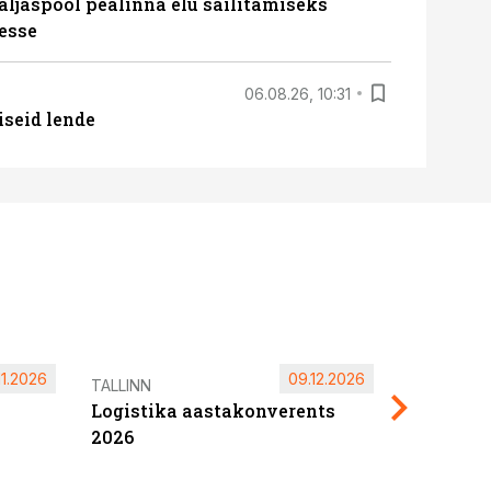
äljaspool pealinna elu säilitamiseks
esse
06.08.26, 10:31
iseid lende
11.2026
09.12.2026
Pärnu ta
TALLINN
Logistika aastakonverents
2027
2026