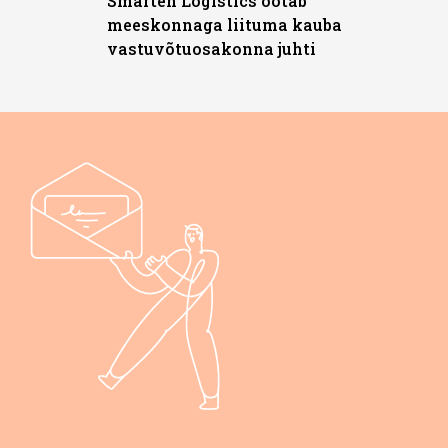
Smarten Logistics ootab
meeskonnaga liituma kauba
vastuvõtuosakonna juhti