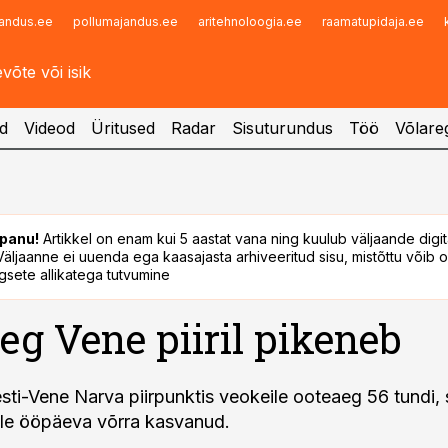
andus.ee
pollumajandus.ee
aritehnoloogia.ee
raamatupidaja.ee
Infopank
Radar
d
Videod
Üritused
Radar
Sisuturundus
Töö
Võlareg
panu!
Artikkel on enam kui 5 aastat vana ning kuulub väljaande digi
. Väljaanne ei uuenda ega kaasajasta arhiveeritud sisu, mistõttu võib ol
sete allikatega tutvumine
eg Vene piiril pikeneb
Eesti-Vene Narva piirpunktis veokeile ooteaeg 56 tundi, 
ole ööpäeva võrra kasvanud.