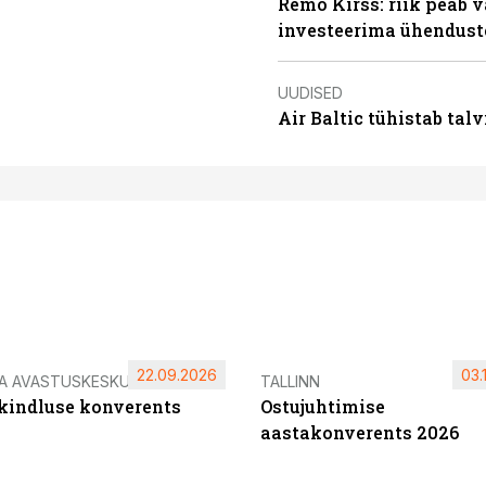
Remo Kirss: riik peab v
investeerima ühendust
UUDISED
Air Baltic tühistab talv
22.09.2026
03.
IA AVASTUSKESKUS
TALLINN
ikindluse konverents
Ostujuhtimise
aastakonverents 2026