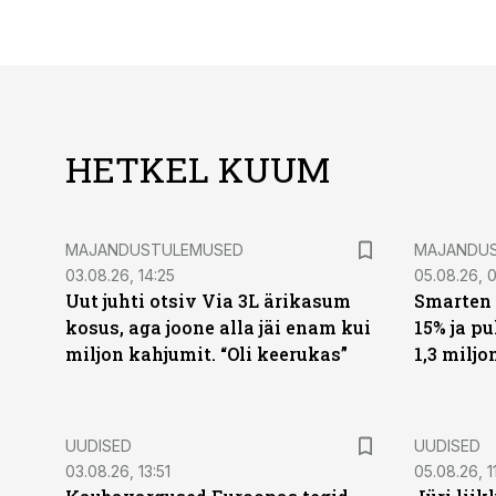
HETKEL KUUM
MAJANDUSTULEMUSED
MAJANDU
03.08.26, 14:25
05.08.26, 0
Uut juhti otsiv Via 3L ärikasum
Smarten 
kosus, aga joone alla jäi enam kui
15% ja p
miljon kahjumit. “Oli keerukas”
1,3 miljo
UUDISED
UUDISED
03.08.26, 13:51
05.08.26, 1