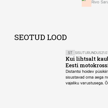
Rivo Sar
SEOTUD LOOD
ST
SISUTURUNDUS
21.0
Kui lihtsalt kau
Eesti motokross
Distantsi hoidev püsik
sisustavad oma aega nu
vajaliku varustusega. 
maailmameistrivõistluse