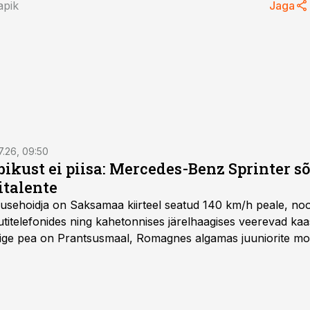
apik
Jaga
7.26, 09:50
bikust ei piisa: Mercedes-Benz Sprinter s
italente
iirusehoidja on Saksamaa kiirteel seatud 140 km/h peale, no
titelefonides ning kahetonnises järelhaagises veerevad kaas
Õige pea on Prantsusmaal, Romagnes algamas juuniorite mo
d.