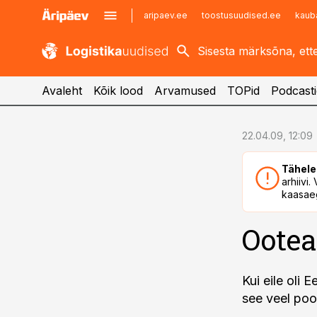
aripaev.ee
toostusuudised.ee
kaub
kaubandus.ee
imelineajalugu.ee
kinnisvarauudised.ee
imelineteadus.ee
Avaleht
Kõik lood
Arvamused
TOPid
Podcasti
cebook
cebook
22.04.09, 12:09
Twitter)
Twitter)
Tähele
kedIn
kedIn
arhiivi
kaasaeg
ail
ail
Ootea
k
k
Kui eile oli 
see veel po