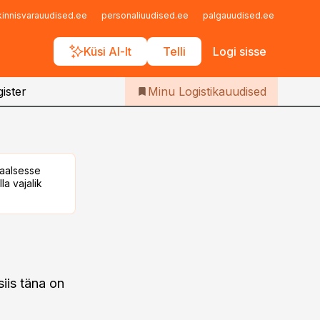
Iseteenindus
kinnisvarauudised.ee
personaliuudised.ee
palgauudised.ee
finant
Telli Logistikauudised
Küsi AI-lt
Telli
Logi sisse
ister
Minu Logistikauudised
taalsesse
la vajalik
siis täna on