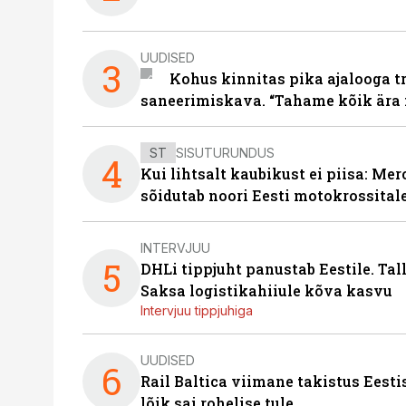
UUDISED
3
Kohus kinnitas pika ajalooga t
saneerimiskava. “Tahame kõik ära 
ST
SISUTURUNDUS
4
Kui lihtsalt kaubikust ei piisa: Me
sõidutab noori Eesti motokrossital
INTERVJUU
5
DHLi tippjuht panustab Eestile. Tal
Saksa logistikahiiule kõva kasvu
Intervjuu tippjuhiga
UUDISED
6
Rail Baltica viimane takistus Eesti
lõik sai rohelise tule