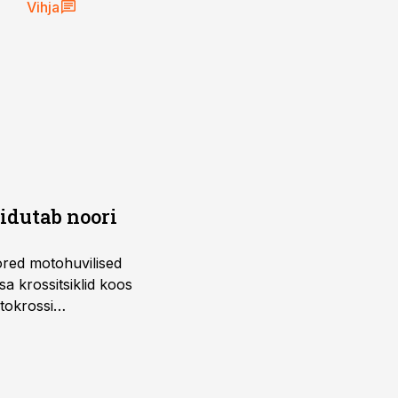
Vihja
õidutab noori
ored motohuvilised
a krossitsiklid koos
tokrossi