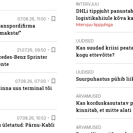
INTERVJUU
DHLi tippjuht panustab 
logistikahiiule kõva k
07.08.26, 11:00
Intervjuu tippjuhiga
ranspordifirma
maksta!”
UUDISED
Kas suudad kriisi peat
21.07.26, 09:50
kogu ettevõtte?
rcedes-Benz Sprinter
ente
UUDISED
Suurpuhastus pühib liik
07.08.26, 07:00
linna uus terminal tõi
ARVAMUSED
Kas korduskasutatav p
kinnitab, et mitte alati
07.08.26, 10:53
s ületatud: Pärnu-Kabli
ARVAMUSED