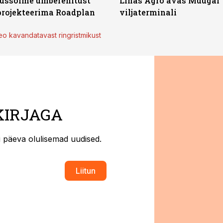
klussõlme ümberehitust
Linas Agro avas Muugal
rojekteerima Roadplan
viljaterminali
eo kavandatavast ringristmikust
KIRJAGA
ti päeva olulisemad uudised.
Liitun