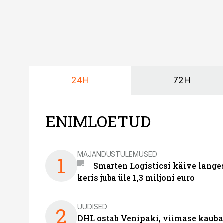
24H
72H
ENIMLOETUD
MAJANDUSTULEMUSED
1
Smarten Logisticsi käive lange
keris juba üle 1,3 miljoni euro
UUDISED
2
DHL ostab Venipaki, viimase kauba