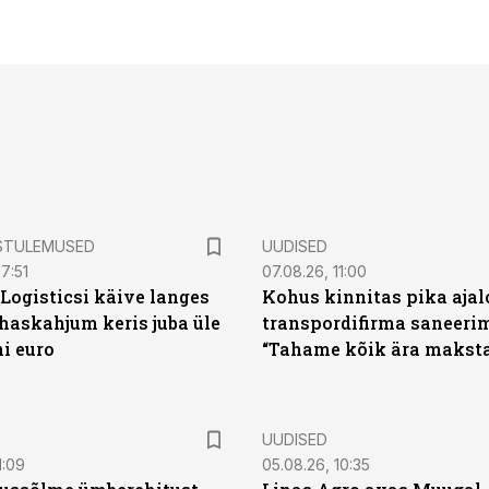
STULEMUSED
UUDISED
7:51
07.08.26, 11:00
Logisticsi käive langes
Kohus kinnitas pika aja
uhaskahjum keris juba üle
transpordifirma saneeri
ni euro
“Tahame kõik ära maksta
UUDISED
1:09
05.08.26, 10:35