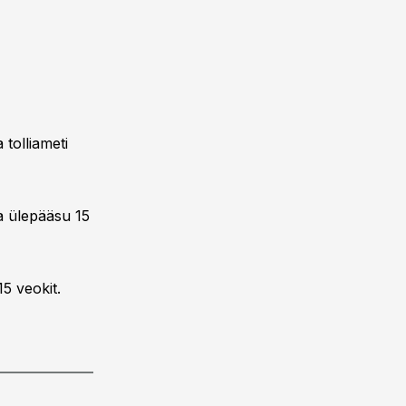
tolliameti
ga ülepääsu 15
15 veokit.