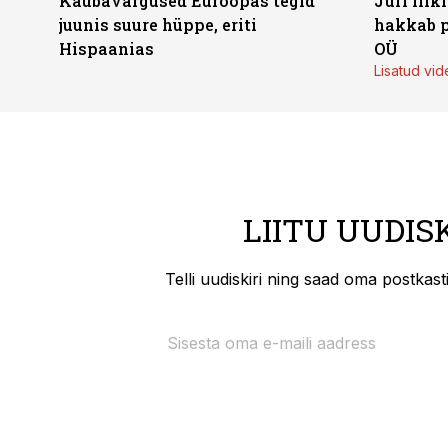
Kaubavargused Euroopas tegid
Jüri lii
juunis suure hüppe, eriti
hakkab p
Hispaanias
OÜ
Lisatud vid
LIITU UUDIS
Telli uudiskiri ning saad oma postkas