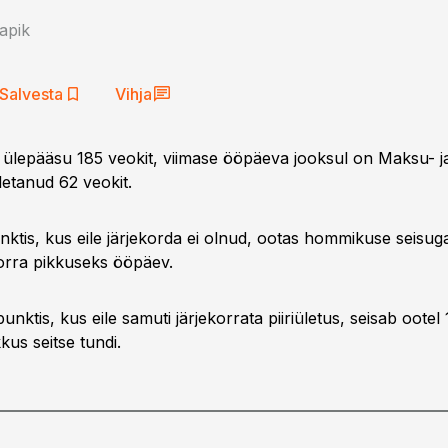
apik
Salvesta
Vihja
ülepääsu 185 veokit, viimase ööpäeva jooksul on Maksu- ja 
ületanud 62 veokit.
unktis, kus eile järjekorda ei olnud, ootas hommikuse seisu
korra pikkuseks ööpäev.
unktis, kus eile samuti järjekorrata piiriületus, seisab ootel 
kus seitse tundi.