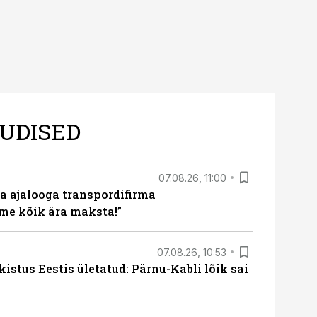
UDISED
07.08.26, 11:00
a ajalooga transpordifirma
me kõik ära maksta!”
07.08.26, 10:53
kistus Eestis ületatud: Pärnu-Kabli lõik sai