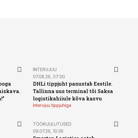
INTERVJUU
07.08.26, 07:00
looga
DHLi tippjuht panustab Eestile.
miskava.
Tallinna uus terminal tõi Saksa
!”
logistikahiiule kõva kasvu
Intervjuu tippjuhiga
ST
TÖÖKUULUTUSED
09.07.26, 10:36