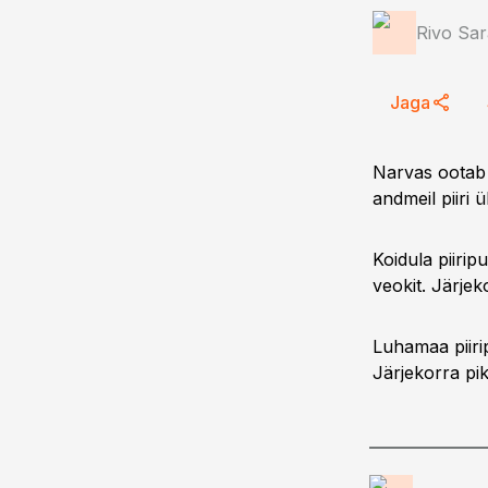
Rivo Sar
Jaga
Narvas ootab 
andmeil piiri 
Koidula piirip
veokit. Järje
Luhamaa piirip
Järjekorra pik