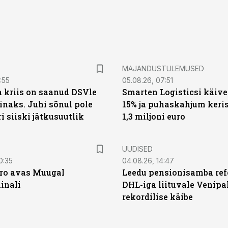
MAJANDUSTULEMUSED
:55
05.08.26, 07:51
a kriis on saanud DSVle
Smarten Logisticsi käive
naks. Juhi sõnul pole
15% ja puhaskahjum keris
ri siiski jätkusuutlik
1,3 miljoni euro
UUDISED
0:35
04.08.26, 14:47
ro avas Muugal
Leedu pensionisamba ref
inali
DHL-iga liituvale Venipa
rekordilise käibe