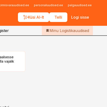
Iseteenindus
kinnisvarauudised.ee
personaliuudised.ee
palgauudised.ee
finant
Telli Logistikauudised
Küsi AI-lt
Telli
Logi sisse
ister
Minu Logistikauudised
taalsesse
la vajalik