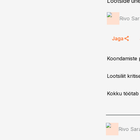
Lootside ühe
Rivo Sar
Jaga
Koondamiste 
Lootsiliit kri
Kokku töötab 
Rivo Sar