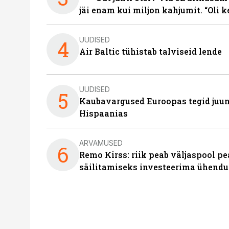
jäi enam kui miljon kahjumit. “Oli 
UUDISED
4
Air Baltic tühistab talviseid lende
UUDISED
5
Kaubavargused Euroopas tegid juuni
Hispaanias
ARVAMUSED
6
Remo Kirss: riik peab väljaspool pe
säilitamiseks investeerima ühendu