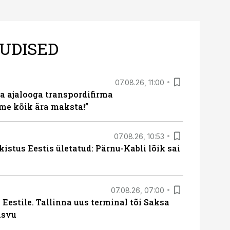
UDISED
07.08.26, 11:00
a ajalooga transpordifirma
me kõik ära maksta!”
07.08.26, 10:53
kistus Eestis ületatud: Pärnu-Kabli lõik sai
07.08.26, 07:00
Eestile. Tallinna uus terminal tõi Saksa
asvu