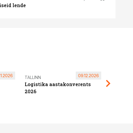
iseid lende
11.2026
09.12.2026
Pärnu ta
TALLINN
Logistika aastakonverents
2027
2026