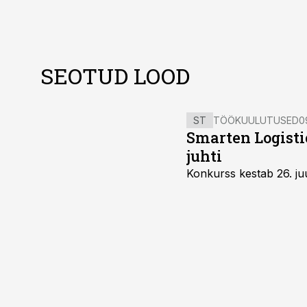
SEOTUD LOOD
ST
TÖÖKUULUTUSED
0
Smarten Logist
juhti
Konkurss kestab 26. juu