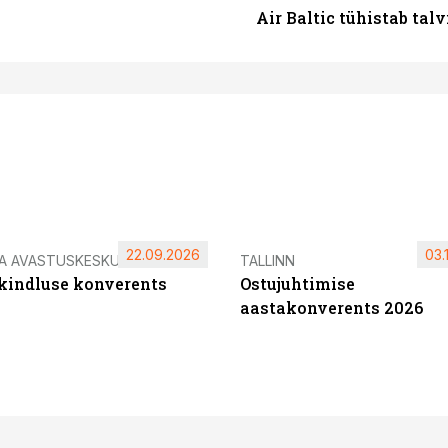
Air Baltic tühistab talv
22.09.2026
03.
IA AVASTUSKESKUS
TALLINN
ikindluse konverents
Ostujuhtimise
aastakonverents 2026