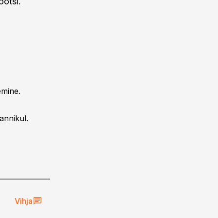
ootsi.
emine.
annikul.
Vihja