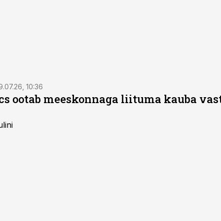
9.07.26, 10:36
ics ootab meeskonnaga liituma kauba va
lini