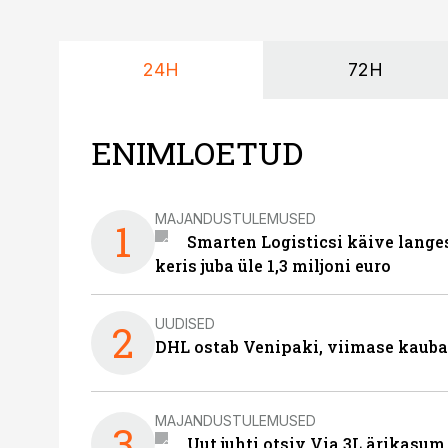
24H
72H
ENIMLOETUD
MAJANDUSTULEMUSED
1
Smarten Logisticsi käive lange
keris juba üle 1,3 miljoni euro
UUDISED
2
DHL ostab Venipaki, viimase kauba
MAJANDUSTULEMUSED
3
Uut juhti otsiv Via 3L ärikasum