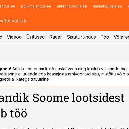
andus.ee
pollumajandus.ee
aritehnoloogia.ee
raamatupidaja.ee
Infopank
Radar
d
Videod
Üritused
Radar
Sisuturundus
Töö
Võlareg
panu!
Artikkel on enam kui 5 aastat vana ning kuulub väljaande digi
. Väljaanne ei uuenda ega kaasajasta arhiveeritud sisu, mistõttu võib ol
sete allikatega tutvumine
ndik Soome lootsidest
b töö