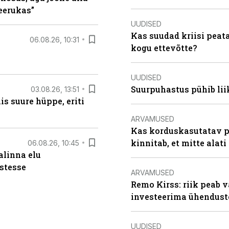
keerukas”
UUDISED
Kas suudad kriisi peat
06.08.26, 10:31
kogu ettevõtte?
UUDISED
Suurpuhastus pühib liik
03.08.26, 13:51
s suure hüppe, eriti
ARVAMUSED
Kas korduskasutatav p
kinnitab, et mitte alati
06.08.26, 10:45
alinna elu
stesse
ARVAMUSED
Remo Kirss: riik peab v
investeerima ühendust
UUDISED