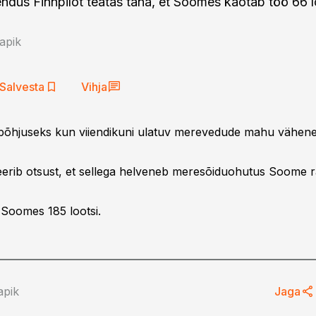
ndus Finnpilot teatas täna, et Soomes kaotab töö 66 l
apik
Salvesta
Vihja
põhjuseks kun viiendikuni ulatuv merevedude mahu vähen
tiseerib otsust, et sellega helveneb meresõiduohutus Soome r
Soomes 185 lootsi.
apik
Jaga