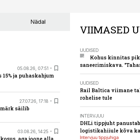
Nädal
VIIMASED U
UUDISED
Kohus kinnitas pik
saneerimiskava. “Taha
05.08.26, 07:51
s 15% ja puhaskahjum
UUDISED
Rail Baltica viimane ta
rohelise tule
27.07.26, 17:18
märk säilib
INTERVJUU
DHLi tippjuht panustab 
logistikahiiule kõva k
03.08.26, 14:25
Intervjuu tippjuhiga
 kosus, aga joone alla