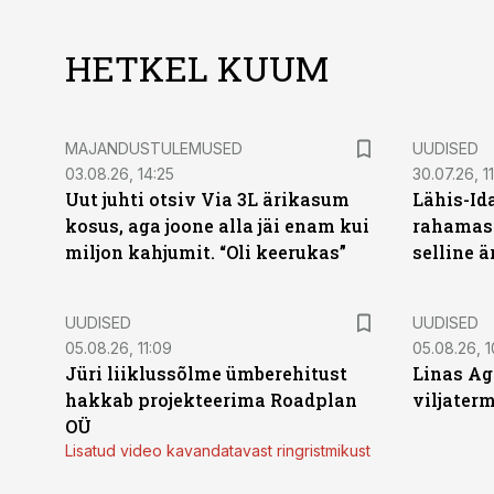
HETKEL KUUM
MAJANDUSTULEMUSED
UUDISED
03.08.26, 14:25
30.07.26, 11
Uut juhti otsiv Via 3L ärikasum
Lähis-Id
kosus, aga joone alla jäi enam kui
rahamasi
miljon kahjumit. “Oli keerukas”
selline ä
UUDISED
UUDISED
05.08.26, 11:09
05.08.26, 1
Jüri liiklussõlme ümberehitust
Linas Ag
hakkab projekteerima Roadplan
viljaterm
OÜ
Lisatud video kavandatavast ringristmikust