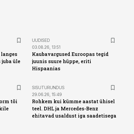
UUDISED
03.08.26, 13:51
 langes
Kaubavargused Euroopas tegid
 juba üle
juunis suure hüppe, eriti
Hispaanias
ST
SISUTURUNDUS
29.06.26, 15:49
orm tõi
Rohkem kui kümme aastat ühisel
kile
teel. DHL ja Mercedes-Benz
ehitavad usaldust iga saadetisega