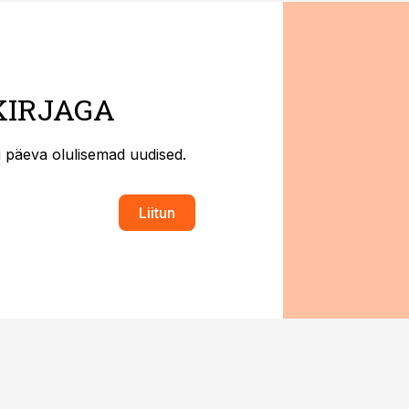
KIRJAGA
ti päeva olulisemad uudised.
Liitun